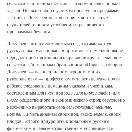
сельскохозяйственных курсов — ознаменовался полкой
удачей. Первый набор с успехом прослушал программу
лекций, и Докучаев мечтал о новых контингентах
слушателей, о новом углублении и расширении
программы обучения.
Докучаев считал необходимым создать самобытную
русскую школу агрономов в противовес немецкой школе,
перед которой преклонялись правящие круги, ведавшие
сельскохозяйственным образованием. «Пора, — говорил
Докучаев, — наконец, нашим агрономам и их
руководителям — профессорам оставить нередко почти
рабское следование немецким указкам и учебникам,
составленным для
иной
природы, для
иных
людей и для
иного
общественного и экономического строя; безусловно
необходимо выработать
свои сельскохозяйственные,
нормы,
…иметь анализы своих вод, своих земель, своих
плодов…строго приурочить к зональным русским
физическим и сельскохозяйственным условиям» все