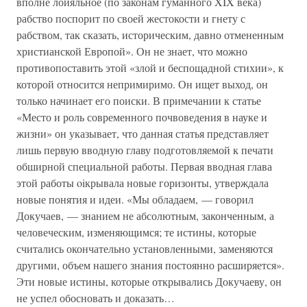
вполне лойяльное (по законам гуманного XIX века)
рабство поспорит по своей жестокости и гнету с
рабством, так сказать, историческим, давно отмененным
христианской Европой». Он не знает, что можно
противопоставить этой «злой и беспощадной стихии», к
которой относится непримиримо. Он ищет выход, он
только начинает его поиски. В примечании к статье
«Место и роль современного почвоведения в науке и
жизни» он указывает, что данная статья представляет
лишь первую вводную главу подготовляемой к печати
обширной специальной работы. Первая вводная глава
этой работы oiкрывала новые горизонты, утверждала
новые понятия и идеи. «Мы обладаем, — говорил
Докучаев, — знанием не абсолютным, законченным, а
человеческим, изменяющимся; те истины, которые
считались окончательно установленными, заменяются
другими, объем нашего знания постоянно расширяется».
Эти новые истины, которые открывались Докучаеву, он
не успел обосновать и доказать…