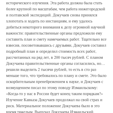
исторического изучения. Эта работа должна была стать
более крупной по масштабам, чем работа нижегородской
и полтавской экспедиций. Докучаев снова принялся
хлопотать и ходить по инстанциям, и ему удалось
добиться некоторого внимания к делу огромной научной
важности: правительственные органы предложили ему
составить план и смету намечаемых работ. Тщательно все
взвесив, посоветовавшись с друзьями, Докучаев составил
подробный план и определил стоимость всех работ,
рассчитанных на ряд лет, в 200 тысяч рублей. С планом
Докучаева правительственные органы согласились, но…
решили выделить 2 тысячи рублей, то есть в сто раз
меньше того, что требовалось по плану и смете. Это было
оскорбительным пренебрежением к науке, и Докучаев с
возмущением писал по этому поводу Измаильскому:
«Когда-то у нас в России будет конец таким порядкам?»
Изучение Кавказа Докучаев продолжал на свой страх и
риск. Материальное положение Докучаева было в это
время тяжелым. Выручал Докучаева Измаильский.