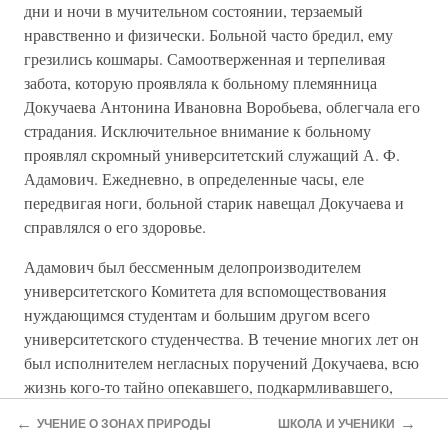
дни и ночи в мучительном состоянии, терзаемый
нравственно и физически. Больной часто бредил, ему
грезились кошмары. Самоотверженная и терпеливая
забота, которую проявляла к больному племянница
Докучаева Антонина Ивановна Воробьева, облегчала его
страдания. Исключительное внимание к больному
проявлял скромный университетский служащий А. Ф.
Адамович. Ежедневно, в определенные часы, еле
передвигая ноги, больной старик навещал Докучаева и
справлялся о его здоровье.
Адамович был бессменным делопроизводителем
университетского Комитета для вспомоществования
нуждающимся студентам и большим другом всего
университетского студенчества. В течение многих лет он
был исполнителем негласных поручений Докучаева, всю
жизнь кого-то тайно опекавшего, подкармливавшего,
пристраивавшего на работу. Старый делопроизводитель
←
→
УЧЕНИЕ О ЗОНАХ ПРИРОДЫ
ШКОЛА И УЧЕНИКИ
мало интересовался умом и талантом Докучаева, но