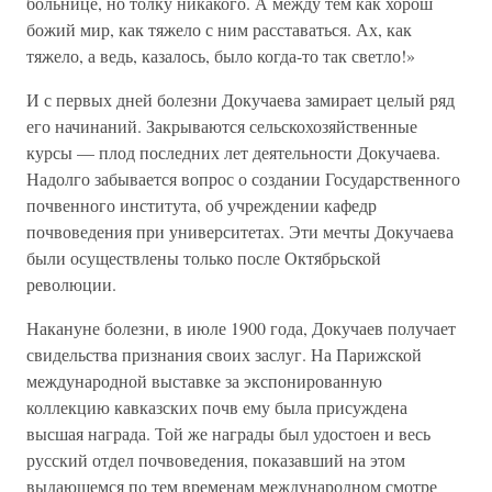
больнице, но толку никакого. А между тем как хорош
божий мир, как тяжело с ним расставаться. Ах, как
тяжело, а ведь, казалось, было когда-то так светло!»
И с первых дней болезни Докучаева замирает целый ряд
его начинаний. Закрываются сельскохозяйственные
курсы — плод последних лет деятельности Докучаева.
Надолго забывается вопрос о создании Государственного
почвенного института, об учреждении кафедр
почвоведения при университетах. Эти мечты Докучаева
были осуществлены только после Октябрьской
революции.
Накануне болезни, в июле 1900 года, Докучаев получает
свидельства признания своих заслуг. На Парижской
международной выставке за экспонированную
коллекцию кавказских почв ему была присуждена
высшая награда. Той же награды был удостоен и весь
русский отдел почвоведения, показавший на этом
выдающемся по тем временам международном смотре