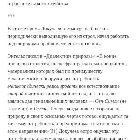
отрасли сельского хозяйства.
***
В это же время Докучаев, несмотря на болезнь,
периодически выводившую его из строя, начал работать
над широкими проблемами естествознания.
Энгельс писал в «Диалектике природы»: «В конце
прошлого столетия, после французских материалистов,
материализм которых был по преимуществу
механическим, обнаружилась потребность
энциклопедически резюмировать
все естествознание
старой
ньютоно-линневской школы, и за это дело
взялись два гениальнейших человека —
Сен-Симон
(не
закончил) и
Гегель.
Теперь, когда новое воззрение на
природу в своих основных чертах готово, ощущается та
же самая потребность и предпринимаются попытки в
этом направлении»[31] Докучаев остро ощущал эту
потребность и задумал дать творческое обобщение всех