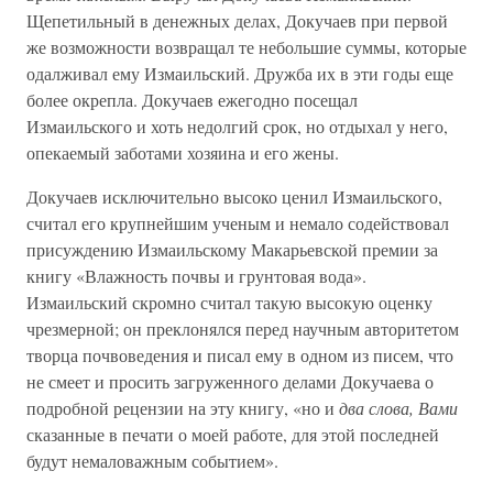
Щепетильный в денежных делах, Докучаев при первой
же возможности возвращал те небольшие суммы, которые
одалживал ему Измаильский. Дружба их в эти годы еще
более окрепла. Докучаев ежегодно посещал
Измаильского и хоть недолгий срок, но отдыхал у него,
опекаемый заботами хозяина и его жены.
Докучаев исключительно высоко ценил Измаильского,
считал его крупнейшим ученым и немало содействовал
присуждению Измаильскому Макарьевской премии за
книгу «Влажность почвы и грунтовая вода».
Измаильский скромно считал такую высокую оценку
чрезмерной; он преклонялся перед научным авторитетом
творца почвоведения и писал ему в одном из писем, что
не смеет и просить загруженного делами Докучаева о
подробной рецензии на эту книгу, «но и
два слова, Вами
сказанные в печати о моей работе, для этой последней
будут немаловажным событием».