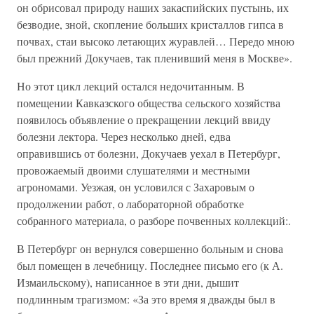
он обрисовал природу наших закаспийских пустынь, их
безводие, зной, скопление больших кристаллов гипса в
почвах, стаи высоко летающих журавлей… Передо мною
был прежний Докучаев, так пленивший меня в Москве».
Но этот цикл лекций остался недочитанным. В
помещении Кавказского общества сельского хозяйства
появилось объявление о прекращении лекций ввиду
болезни лектора. Через несколько дней, едва
оправившись от болезни, Докучаев уехал в Петербург,
провожаемый двоими слушателями и местными
агрономами. Уезжая, он условился с Захаровым о
продолжении работ, о лабораторной обработке
собранного материала, о разборе почвенных коллекций:.
В Петербург он вернулся совершенно больным и снова
был помещен в лечебницу. Последнее письмо его (к А.
Измаильскому), написанное в эти дни, дышит
подлинным трагизмом: «За это время я дважды был в