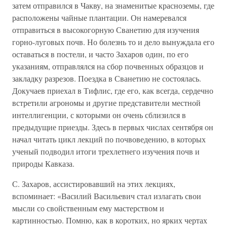
затем отправился в Чакву, на знаменитые красноземы, где
расположены чайные плантации. Он намеревался
отправиться в высокогорную Сванетию для изучения
горно-луговых почв. Но болезнь то и дело вынуждала его
оставаться в постели, и часто Захаров один, по его
указаниям, отправлялся на сбор почвенных образцов и
закладку разрезов. Поездка в Сванетию не состоялась.
Докучаев приехал в Тифлис, где его, как всегда, сердечно
встретили агрономы и другие представители местной
интеллигенции, с которыми он очень сблизился в
предыдущие приезды. Здесь в первых числах сентября он
начал читать цикл лекций по почвоведению, в которых
ученый подводил итоги трехлетнего изучения почв и
природы Кавказа.
С. Захаров, ассистировавший на этих лекциях,
вспоминает: «Василий Васильевич стал излагать свои
мысли со свойственным ему мастерством и
картинностью. Помню, как в коротких, но ярких чертах