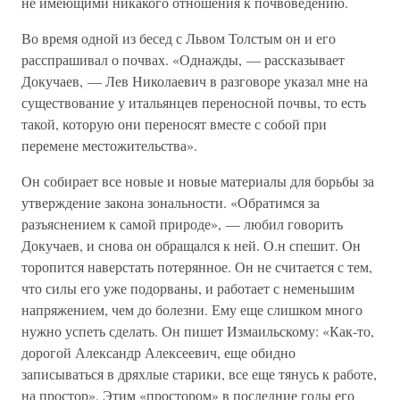
не имеющими никакого отношения к почвоведению.
Во время одной из бесед с Львом Толстым он и его
расспрашивал о почвах. «Однажды, — рассказывает
Докучаев, — Лев Николаевич в разговоре указал мне на
существование у итальянцев переносной почвы, то есть
такой, которую они переносят вместе с собой при
перемене местожительства».
Он собирает все новые и новые материалы для борьбы за
утверждение закона зональности. «Обратимся за
разъяснением к самой природе», — любил говорить
Докучаев, и снова он обращался к ней. О.н спешит. Он
торопится наверстать потерянное. Он не считается с тем,
что силы его уже подорваны, и работает с неменьшим
напряжением, чем до болезни. Ему еще слишком много
нужно успеть сделать. Он пишет Измаильскому: «Как-то,
дорогой Александр Алексеевич, еще обидно
записываться в дряхлые старики, все еще тянусь к работе,
на простор». Этим «простором» в последние годы его