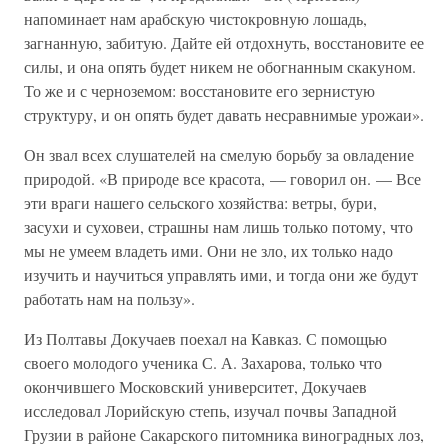
напоминает нам арабскую чистокровную лошадь,
загнанную, забитую. Дайте ей отдохнуть, восстановите ее
силы, и она опять будет никем не обогнанным скакуном.
То же и с черноземом: восстановите его зернистую
структуру, и он опять будет давать несравнимые урожаи».
Он звал всех слушателей на смелую борьбу за овладение
природой. «В природе все красота, — говорил он. — Все
эти враги нашего сельского хозяйства: ветры, бури,
засухи и суховеи, страшны нам лишь только потому, что
мы не умеем владеть ими. Они не зло, их только надо
изучить и научиться управлять ими, и тогда они же будут
работать нам на пользу».
Из Полтавы Докучаев поехал на Кавказ. С помощью
своего молодого ученика С. А. Захарова, только что
окончившего Московский университет, Докучаев
исследовал Лорийскую степь, изучал почвы Западной
Грузии в районе Сакарского питомника виноградных лоз,