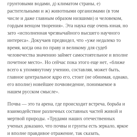
грунтовыми водами, д) климатом страны, е)
растительными и ж) животными организмами (в том
числе и даже главным образом низшими) и человеком,
гордым венцом творения». Эта наука еще очень юная, но
зато «исполненная чрезвычайного высшего научного
интереса». Докучаев предвидел, что «уже недалеко то
время, когда она по праву и великому для судеб
человечества значению займет самостоятельное и вполне
почетное место». Но сейчас пока этого еще нет, «ближе
всего к упомянутому учению, составляя, может быть,
главное центральное ядро его, стоит (не обнимая, однако,
его вполне) новейшее почвоведение, понимаемое в
нашем русском смысле».
Почва — это та арена, где происходит встреча, борьба и
взаимодействие различных составных частей живой и
мертвой природы. «Трудами наших отечественных
ученых доказано, что почвы и грунты есть зеркало, яркое
и вполне правдивое отражение, так сказать,