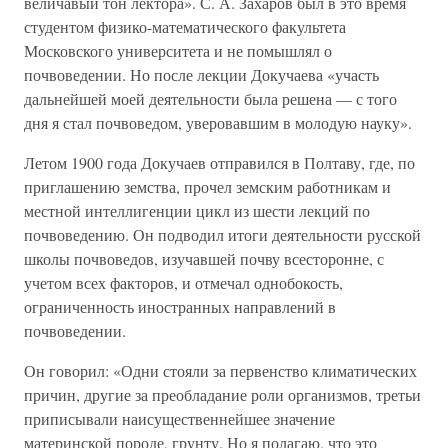
величавый тон лектора». С. А. Захаров был в это время
студентом физико-математического факультета
Московского университета и не помышлял о
почвоведении. Но после лекции Докучаева «участь
дальнейшей моей деятельности была решена — с того
дня я стал почвоведом, уверовавшим в молодую науку».
Летом 1900 года Докучаев отправился в Полтаву, где, по
приглашению земства, прочел земским работникам и
местной интеллигенции цикл из шести лекций по
почвоведению. Он подводил итоги деятельности русской
школы почвоведов, изучавшей почву всесторонне, с
учетом всех факторов, и отмечал однобокость,
ограниченность иностранных направлений в
почвоведении.
Он говорил: «Одни стояли за первенство климатических
причин, другие за преобладание роли организмов, третьи
приписывали наисущественнейшее значение
материнской породе, грунту. Но я полагаю, что это