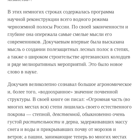
В этих немногих строках содержалась программа
научной реконструкции всего водного режима
черноземной полосы России. По своей законченности и
глубине она опережала самые смелые мысли его
современников. Докучаевым впервые была высказана
мысль о создании полезащитных лесных полос в степях,
а также о широком строительстве артезианских колодцев
и ряде мелиоративных мероприятий. Это было новое
слово в науке.
Докучаев великолепно сознавал большое агрономическое
и, более того, «водоохранное» значение почвенной
структуры. В своей книге он писал: «Огромная часть (во
многих местах вся) степи лишилась своего естественного
покрова — степной,
девственной
, обыкновенно очень
густой
растительности
и дерна, задерживавших массу
снега и воды и прикрывавших почву от морозов и
ветров; а пашни, занимающие теперь во многих местах