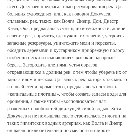
всего Докучаев предлагал план регулирования рек. Для
больших судоходных, или, как говорил Докучаев,
сплавных, рек, таких, как Волга, Днепр, Дон, Днестр,
Кама, Ока, предлагалось сузить, по возможности, живое
сечение рек, спрямить, где нужно, их течение, устроить
запасные резервуары, уничтожить мели и перекаты,
обсадить деревьями и кустарником прибрежную полосу,
особенно пески и осыпающиеся высокие нагорные
берега. Загородить плетнями устья оврагов,
открывающихся в долины рек, с тем чтобы уберечь их от
заноса илом и песком. Для малых рек, которых так много
в нашей степи, кроме этого, предлагалось построить
«капитальные плотины», чтобы создать запасы воды для
орошения, а также чтобы «воспользоваться для
различных надобностей движущей силой воды». Хотя
Докучаев и не помышлял еще о строительстве плотин на
таких гигантских водных артериях, как Волга и Днепр,
он давал исключительный по смелости и широте