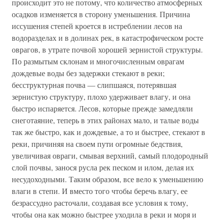
происходит это не потому, что количество атмосферных
осадков изменяется в сторону уменьшения. Причина
иссушения степей кроется в истреблении лесов на
водоразделах и в долинах рек, в катастрофическом росте
оврагов, в утрате почвой хорошей зернистой структуры.
По размытым склонам и многочисленным оврагам
дождевые воды без задержки стекают в реки;
бесструктурная почва — слипшаяся, потерявшая
зернистую структуру, плохо удерживает влагу, и она
быстро испаряется. Лесов, которые прежде замедляли
снеготаяние, теперь в этих районах мало, и талые воды
так же быстро, как и дождевые, а то и быстрее, стекают в
реки, причиняя на своем пути огромные бедствия,
увеличивая овраги, смывая верхний, самый плодородный
слой почвы, занося русла рек песком и илом, делая их
несудоходными. Таким образом, все вело к уменьшению
влаги в степи. И вместо того чтобы беречь влагу, ее
безрассудно расточали, создавая все условия к тому,
чтобы она как можно быстрее уходила в реки и моря и