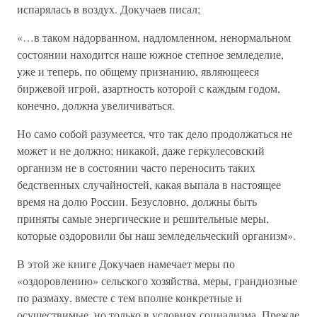
испарялась в воздух. Докучаев писал;
«…в таком надорванном, надломленном, ненормальном
состоянии находится наше южное степное земледелие,
уже и теперь, по общему признанию, являющееся
биржевой игрой, азартность которой с каждым годом,
конечно, должна увеличиваться.
Но само собой разумеется, что так дело продолжаться не
может и не должно; никакой, даже геркулесовский
организм не в состоянии часто переносить таких
бедственных случайностей, какая выпала в настоящее
время на долю России. Безусловно, должны быть
приняты самые энергические и решительные меры,
которые оздоровили бы наш земледельческий организм».
В этой же книге Докучаев намечает меры по
«оздоровлению» сельского хозяйства, меры, грандиозные
по размаху, вместе с тем вполне конкретные и
осуществимые, но только в условиях социализма. Прежде