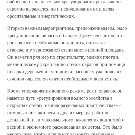
набросок плана не только «регулирования рек», как он
скромно выражался, но и использования их в целях
оросительные и энергетических.
Вторым важным мероприятием, предложенным им, было
«регулирование оврагов и балок». Докучаев считал, что
рост оврагов необходимо остановить, они и так
отвоевали у черноземной степи много ценной площади.
Он наметил ряд мер по строительству мелких плотин,
механическому укреплению стенок оврагов при помощи
посадки деревьев и кустарника; распашку уже пологих
склонов оврагов он считал необходимым воспретить.
Кроме упорядочения водного режима рек и оврагов, он
наметил пути «регулирования водного хозяйства в
открытых степях, на водораздельных пространствах» с
помощью посадки леса и других мер; разработал
детальный план максимального накопления вод зимой и
весной и экономного расходования их летом. Это было
необходимо, чтобы лучше использовать снеговые и