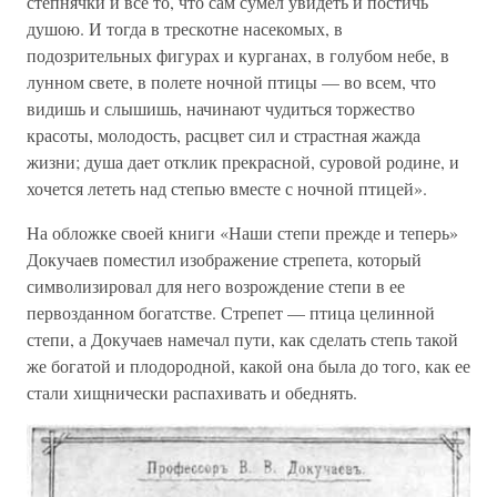
степнячки и все то, что сам сумел увидеть и постичь
душою. И тогда в трескотне насекомых, в
подозрительных фигурах и курганах, в голубом небе, в
лунном свете, в полете ночной птицы — во всем, что
видишь и слышишь, начинают чудиться торжество
красоты, молодость, расцвет сил и страстная жажда
жизни; душа дает отклик прекрасной, суровой родине, и
хочется лететь над степью вместе с ночной птицей».
На обложке своей книги «Наши степи прежде и теперь»
Докучаев поместил изображение стрепета, который
символизировал для него возрождение степи в ее
первозданном богатстве. Стрепет — птица целинной
степи, а Докучаев намечал пути, как сделать степь такой
же богатой и плодородной, какой она была до того, как ее
стали хищнически распахивать и обеднять.