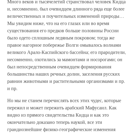
Много веков и тысячелетий странствовал человек Кидца
и, несомненно, был очевидцем длинного ряда еще более
величественных и поучительных изменений природы…
Мы увидим ниже, что на его глазах или во время
существования его предков больше половины России
было одето сплошным ледяным покровом; тогда же
правое нагорное побережье Волги омывалось волнами
великого Арало-Каспийского бассейна; его прародители,
несомненно, охотились за мамонтами и носорогами; он
был непосредственным очевидцем формирования
большинства наших речных долин, заселения русских
равнин животными и растительными организмами и пр.
и пр.
Но мы не станем перечислять всех этих чудес, которые
пережил и может пережить арабский Мафусаил. Как
видно из прямого свидетельства Кидца и как это
окончательно доказано теперь наукой, все эти
грандиознейшие физико-географические изменения