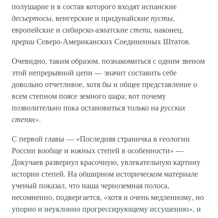
полушарие и в состав которого входят испанские
десьертосы
, венгерские и придунайские
пусты
,
европейские и сибирско-азиатские
степи
, наконец,
прерии
Северо-Американских Соединенных Штатов.
Очевидно, таким образом, познакомиться с одним звеном
этой непрерывной цепи — значит составить себе
довольно отчетливое, хотя бы и общее представление о
всем степном поясе земного шара; вот почему
позволительно пока остановиться только на
русских
степях
».
С первой главы — «Последняя страничка в геологии
России вообще и южных степей в особенности» —
Докучаев развернул красочную, увлекательную картину
истории степей. На обширном историческом материале
ученый показал, что наша черноземная полоса,
несомненно, подвергается, «хотя и очень медленному, но
упорно и неуклонно прогрессирующему иссушению», и