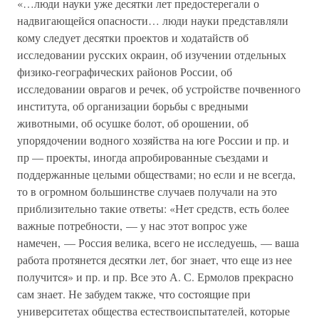
«…люди науки уже десятки лет предостерегали о
надвигающейся опасности… люди науки представляли
кому следует десятки проектов и ходатайств об
исследовании русских окраин, об изучении отдельных
физико-географических районов России, об
исследовании оврагов и речек, об устройстве почвенного
института, об организации борьбы с вредными
животными, об осушке болот, об орошении, об
упорядочении водного хозяйства на юге России и пр. и
пр — проекты, иногда апробированные съездами и
поддержанные целыми обществами; но если и не всегда,
то в огромном большинстве случаев получали на это
приблизительно такие ответы: «Нет средств, есть более
важные потребности, — у нас этот вопрос уже
намечен, — Россия велика, всего не исследуешь, — ваша
работа протянется десятки лет, бог знает, что еще из нее
получится» и пр. и пр. Все это А. С. Ермолов прекрасно
сам знает. Не забудем также, что состоящие при
университетах общества естествоиспытателей, которые