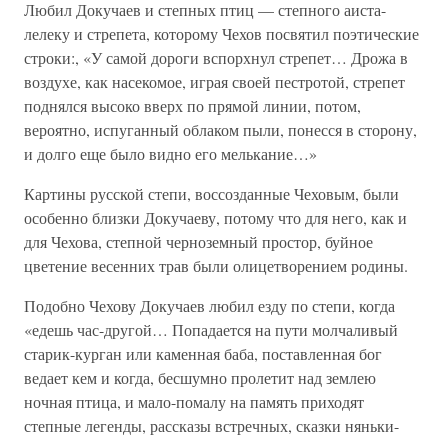
Любил Докучаев и степных птиц — степного аиста-
лелеку и стрепета, которому Чехов посвятил поэтические
строки:, «У самой дороги вспорхнул стрепет… Дрожа в
воздухе, как насекомое, играя своей пестротой, стрепет
поднялся высоко вверх по прямой линии, потом,
вероятно, испуганный облаком пыли, понесся в сторону,
и долго еще было видно его мелькание…»
Картины русской степи, воссозданные Чеховым, были
особенно близки Докучаеву, потому что для него, как и
для Чехова, степной черноземный простор, буйное
цветение весенних трав были олицетворением родины.
Подобно Чехову Докучаев любил езду по степи, когда
«едешь час-другой… Попадается на пути молчаливый
старик-курган или каменная баба, поставленная бог
ведает кем и когда, бесшумно пролетит над землею
ночная птица, и мало-помалу на память приходят
степные легенды, рассказы встречных, сказки няньки-