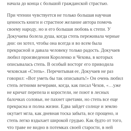
начала до конца с большой гражданской страстью.
При чтении чувствуется не только большая научная
ценность книги и страстное желание автора помочь
своему народу, но и его большая любовь к степи. У
Докучаева болела душа, когда степь переживала черные
дни: он хотел, чтобы она всегда и во всем была
прекрасной и давала человеку только радость. Докучаев
любил произведения Короленко и Чехова, в которых
описывалась степь. В особый восторг его приводила
чеховская «Степь». Перечитывая ее, Докучаев не раз
говорил: «Вот уметь бы так описывать!» Он очень любил
степь летними вечерами, когда, как писал Чехов, «…уже
не кричат перепела и коростели, не поют в лесных
балочках соловьи, не пахнет цветами, но степь все еще
прекрасна и полна жизни. Едва зайдет солнце и землю
окутает мгла, как дневная тоска забыта, все прощено, и
степь легко вздыхает широкой грудью. Как будто от того,
что траве не видно в потемках своей старости, в ней