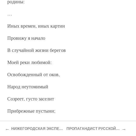
родины:
…
Иных времен, иных картин
Провижу я начало
В случайной жизни берегов
Моей реки любимой:
Освобожденный от оков,
Народ неутомимый
Созреет, густо заселит
Прибрежные пустыни;
Наука воды углубит:
←
→
НИЖЕГОРОДСКАЯ ЭКСПЕДИЦИЯ
ПРОПАГАНДИСТ РУССКОЙ НАУКИ
По гладкой их рэвнине