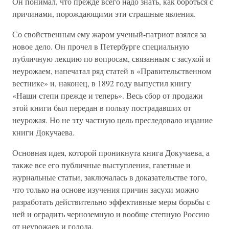
Он понимал, что прежде всего надо знать, как бороться с
причинами, порождающими эти страшные явления.
Со свойственным ему жаром ученый-патриот взялся за
новое дело. Он прочел в Петербурге специальную
публичную лекцию по вопросам, связанным с засухой и
неурожаем, напечатал ряд статей в «Правительственном
вестнике» и, наконец, в 1892 году выпустил книгу
«Наши степи прежде и теперь». Весь сбор от продажи
этой книги был передан в пользу пострадавших от
неурожая. Но не эту частную цель преследовало издание
книги Докучаева.
Основная идея, которой проникнута книга Докучаева, а
также все его публичные выступления, газетные и
журнальные статьи, заключалась в доказательстве того,
что только на основе изучения причин засухи можно
разработать действительно эффективные меры борьбы с
ней и оградить черноземную и вообще степную Россию
от неурожаев и голода.