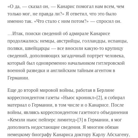
«О да, — сказал он, — Канарис помогал нам всем, чем
только мог, не правда ли?» Я ответил, что это было
именно так. «Что стало с ним потом?» — спросил он.
…Итак, поиски сведений об адмирале Канарисе
продолжались: немцы, австрийцы, голландцы, испанцы,
поляки, швейцарцы — все вносили какую-то крупицу
сведений, дополняющих загадочный портрет человека,
который был одновременно начальником гитлеровской
военной разведки и английским тайным агентом в
Германии.
Еще до второй мировой войны, работая в Берлине
корреспондентом газеты «Ньюс кроникл»[2], я собирал
материал о Германии, в том числе и о Канарисе. После
войны, являясь корреспондентом газетного объединения
«Кемзли ньюс пейперс лимитед»[3] в Германии, я мог
дополнить недостающие сведения. Я многим обязан
немецкому биографу Канариса доктору Карлу Абсхагену,