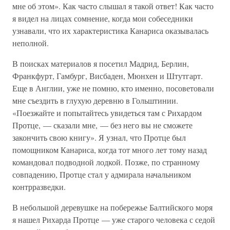
мне об этом». Как часто слышал я такой ответ! Как часто
я видел на лицах сомнение, когда мои собеседники
узнавали, что их характеристика Канариса оказывалась
неполной.
В поисках материалов я посетил Мадрид, Берлин,
Франкфурт, Гамбург, Висбаден, Мюнхен и Штутгарт.
Еще в Англии, уже не помню, кто именно, посоветовали
мне съездить в глухую деревню в Гольштинии.
«Поезжайте и попытайтесь увидеться там с Рихардом
Протце, — сказали мне, — без него вы не сможете
закончить свою книгу». Я узнал, что Протце был
помощником Канариса, когда тот много лет тому назад
командовал подводной лодкой. Позже, по странному
совпадению, Протце стал у адмирала начальником
контрразведки.
В небольшой деревушке на побережье Балтийского моря
я нашел Рихарда Протце — уже старого человека с седой