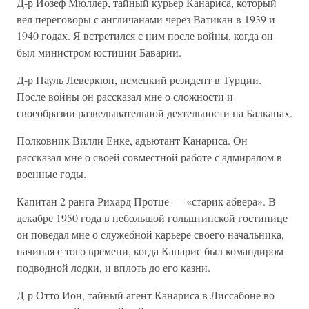
Д-р Иозеф Мюллер, тайный курьер Канариса, который
вел переговоры с англичанами через Ватикан в 1939 и
1940 годах. Я встретился с ним после войны, когда он
был министром юстиции Баварии.
Д-р Пауль Леверкюн, немецкий резидент в Турции.
После войны он рассказал мне о сложности и
своеобразии разведывательной деятельности на Балканах.
Полковник Вилли Енке, адъютант Канариса. Он
рассказал мне о своей совместной работе с адмиралом в
военные годы.
Капитан 2 ранга Рихард Протце — «старик абвера». В
декабре 1950 года в небольшой гольштинской гостинице
он поведал мне о служебной карьере своего начальника,
начиная с того времени, когда Канарис был командиром
подводной лодки, и вплоть до его казни.
Д-р Отто Ион, тайный агент Канариса в Лиссабоне во