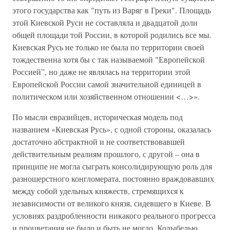
этого государства как "путь из Варяг в Греки". Площадь
этой Киевской Руси не составляла и двадцатой доли
общей площади той России, в которой родились все мы.
Киевская Русь не только не была по территории своей
тождественна хотя бы с так называемой "Европейской
Россией”, но даже не являлась на территории этой
Европейской России самой значительной единицей в
политическом или хозяйственном отношении <…>».
По мысли евразийцев, историческая модель под
названием «Киевская Русь», с одной стороны, оказалась
достаточно абстрактной и не соответствовавшей
действительным реалиям прошлого, с другой – она в
принципе не могла сыграть консолидирующую роль для
разношерстного конгломерата, постоянно враждовавших
между собой удельных княжеств, стремящихся к
независимости от великого князя, сидевшего в Киеве. В
условиях раздробленности никакого реального прогресса
и процветания не было и быть не могло. Колыбелью