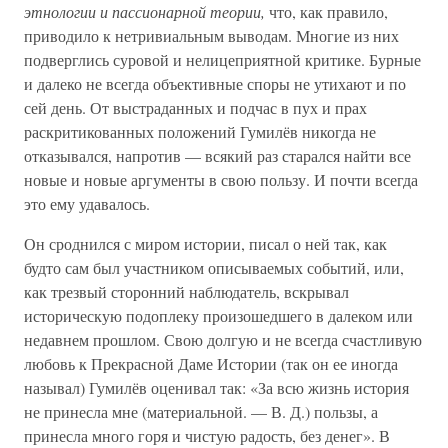
этнологии и пассионарной теории,
что, как правило,
приводило к нетривиальным выводам. Многие из них
подверглись суровой и нелицеприятной критике. Бурные
и далеко не всегда объективные споры не утихают и по
сей день. От выстраданных и подчас в пух и прах
раскритикованных положений Гумилёв никогда не
отказывался, напротив — всякий раз старался найти все
новые и новые аргументы в свою пользу. И почти всегда
это ему удавалось.
Он сроднился с миром истории, писал о ней так, как
будто сам был участником описываемых событий, или,
как трезвый сторонний наблюдатель, вскрывал
историческую подоплеку произошедшего в далеком или
недавнем прошлом. Свою долгую и не всегда счастливую
любовь к Прекрасной Даме Истории (так он ее иногда
называл) Гумилёв оценивал так: «За всю жизнь история
не принесла мне (материальной. — В. Д.) пользы, а
принесла много горя и чистую радость, без денег». В