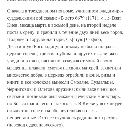
Сначала в трехдневном погроме, учиненном владимиро-
суздальскими войсками: «В лето 6679 (1171). <…> Взят
Киев, месяца марта в восьмой день, на второй неделе
поста в среду, и грабили в течение двух дней весь город,
Подолье и Гору, монастыри, Св[ятую] Софию,
Десятинную Богородицу, и никому не было пощады:
церкви горели, христиан убивали, других вязали, жен
уводили в плен, насильно разлучая от мужей своих,
младенцы плакали, смотря на своих матерей, захватили
множество добра, в церквях ограбили иконы, ризы и
книги и все колокола вынесли Смоляне, Суздальцы,
Черниговцы и Олегова дружина; были захвачены все
святыни; погаными был зажжен Печерский монастырь,
но Бог сохранил его от такого зла. В Киеве у всех людей
стоял стон, горе и скорбь неутешная и слезы
непрестанные. Эхо все случилось ради наших грехов»
(перевод с древнерусского).