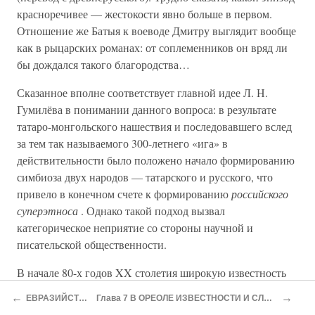
красноречивее — жестокости явно больше в первом.
Отношение же Батыя к воеводе Дмитру выглядит вообще
как в рыцарских романах: от соплеменников он вряд ли
бы дождался такого благородства…
Сказанное вполне соответствует главной идее Л. Н.
Гумилёва в понимании данного вопроса: в результате
татаро-монгольского нашествия и последовавшего вслед
за тем так называемого 300-летнего «ига» в
действительности было положено начало формированию
симбиоза двух народов — татарского и русского, что
привело в конечном счете к формированию
российского
суперэтноса
. Однако такой подход вызвал
категорическое неприятие со стороны научной и
писательской общественности.
В начале 80-х годов XX столетия широкую известность
среди разных категорий читателей получил роман-эссе
←
→
ЕВРАЗИЙСТВО
Глава 7 В ОРЕОЛЕ ИЗВЕСТНОСТИ И СЛАВЫ
Владимира Чивилихина «Память», распечатанный