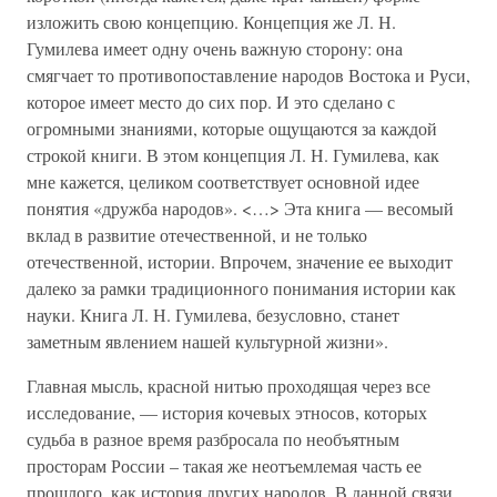
изложить свою концепцию. Концепция же Л. Н.
Гумилева имеет одну очень важную сторону: она
смягчает то противопоставление народов Востока и Руси,
которое имеет место до сих пор. И это сделано с
огромными знаниями, которые ощущаются за каждой
строкой книги. В этом концепция Л. Н. Гумилева, как
мне кажется, целиком соответствует основной идее
понятия «дружба народов». <…> Эта книга — весомый
вклад в развитие отечественной, и не только
отечественной, истории. Впрочем, значение ее выходит
далеко за рамки традиционного понимания истории как
науки. Книга Л. Н. Гумилева, безусловно, станет
заметным явлением нашей культурной жизни».
Главная мысль, красной нитью проходящая через все
исследование, — история кочевых этносов, которых
судьба в разное время разбросала по необъятным
просторам России – такая же неотъемлемая часть ее
прошлого, как история других народов. В данной связи