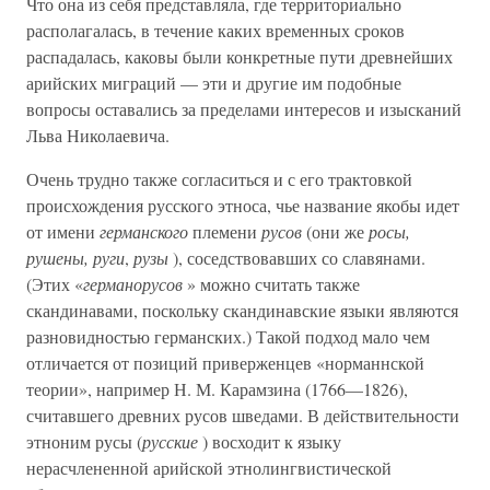
Что она из себя представляла, где территориально
располагалась, в течение каких временных сроков
распадалась, каковы были конкретные пути древнейших
арийских миграций — эти и другие им подобные
вопросы оставались за пределами интересов и изысканий
Льва Николаевича.
Очень трудно также согласиться и с его трактовкой
происхождения русского этноса, чье название якобы идет
от имени
германского
племени
русов
(они же
росы,
рушены, руги
,
рузы
), соседствовавших со славянами.
(Этих «
германорусов
» можно считать также
скандинавами, поскольку сканди­навские языки являются
разновидностью германских.) Такой подход мало чем
отличается от позиций приверженцев «нор­маннской
теории», например Н. М. Карамзина (1766—1826),
считавшего древних русов шведами. В действительности
эт­ноним русы (
русские
) восходит к языку
нерасчлененной арийской этнолингвистической