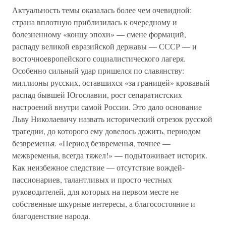
Актуальность темы оказалась более чем очевидной:
страна вплотную приблизилась к очередному и
болезненному «концу эпохи» — смене формаций,
распаду великой евразийской державы — СССР — и
восточноевропейского социалистического лагеря.
Особенно сильный удар пришелся по славянству:
миллионы русских, оставшихся «за границей» кровавый
распад бывшей Югославии, рост сепаратистских
настроений внутри самой России. Это дало основание
Льву Николаевичу назвать исторический отрезок русской
трагедии, до которого ему довелось дожить, периодом
безвременья. «Период безвременья, точнее —
межвременья, всегда тяжел!» — подытоживает историк.
Как неизбежное следствие — отсутствие вождей-
пассионариев, талантливых и просто честных
руководителей, для которых на первом месте не
собственные шкурные интересы, а благосостояние и
благоденствие народа.