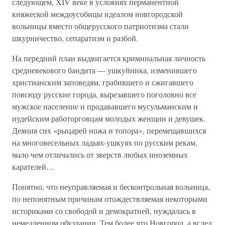
следующем, XIV веке в условиях перманентной
княжеской междоусобицы идеалом новгородской
вольницы вместо общерусского патриотизма стали
шкурничество, сепаратизм и разбой.
На передний план выдвигается криминальная личность
средневекового бандита — ушкуйника, изменившего
христианским заповедям, грабившего и сжигавшего
повсюду русские города, вырезавшего поголовно все
мужское население и продававшего мусульманским и
иудейским работорговцам молодых женщин и девушек.
Деяния сих «рыцарей ножа и топора», перемещавшихся
на многовесельных ладьях-ушкуях по русским рекам,
мало чем отличались от зверств любых иноземных
карателей…
Понятно, что неуправляемая и бесконтрольная вольница,
по непонятным причинам отождествляемая некоторыми
историками со свободой и демократией, нуждалась в
немедленном обуздании. Тем более что Новгород, а вслед