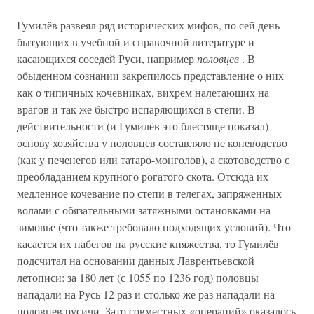
Гумилёв развеял ряд исторических мифов, по сей день
бытующих в учебной и справочной литературе и
касающихся соседей Руси, например
половцев
. В
обыденном сознании закрепилось представление о них
как о типичных кочевниках, вихрем налетающих на
врагов и так же быстро испаряющихся в степи. В
действительности (и Гумилёв это блестяще показал)
основу хозяйства у половцев составляло не коневодство
(как у печенегов или татаро-монголов), а скотоводство с
преобладанием крупного рогатого скота. Отсюда их
медленное кочевание по степи в телегах, запряженных
волами с обязательными затяжными остановками на
зимовье (что также требовало подходящих условий). Что
касается их набегов на русские княжества, то Гумилёв
подсчитал на основании данных Лаврентьевской
летописи: за 180 лет (с 1055 по 1236 год) половцы
нападали на Русь 12 раз и столько же раз нападали на
половцев русичи. Зато совместных «операций» оказалось