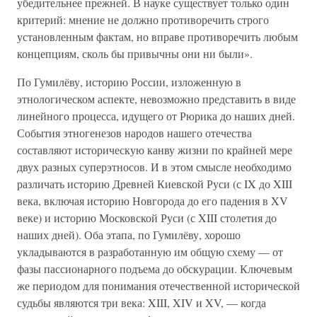
убедительнее прежней. В науке существует только один
критерий: мнение не должно противоречить строго
установленным фактам, но вправе противоречить любым
концепциям, сколь бы привычны они ни были».
По Гумилёву, историю России, изложенную в
этнологическом аспекте, невозможно представить в виде
линейного процесса, идущего от Рюрика до наших дней.
События этногенезов народов нашего отечества
составляют историческую канву жизни по крайней мере
двух разных суперэтносов. И в этом смысле необходимо
различать историю Древней Киевской Руси (с IX до XIII
века, включая историю Новгорода до его падения в XV
веке) и историю Московской Руси (с XIII столетия до
наших дней). Оба этапа, по Гумилёву, хорошо
укладываются в разработанную им общую схему — от
фазы пассионарного подъема до обскурации. Ключевым
же периодом для понимания отечественной исторической
судьбы являются три века: XIII, XIV и XV, — когда