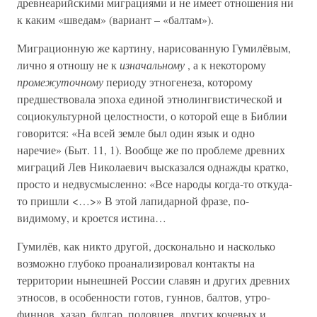
древнеарийскими миграциями и не имеет отношения ни
к каким «шведам» (вариант – «балтам»).
Миграционную же картину, нарисованную Гумилёвым,
лично я отношу не к
изначальному
, а к некоторому
промежуточному
периоду этногенеза, которому
предшествовала эпоха единой этнолингвистической и
социокультурной целостности, о которой еще в Библии
говорится: «На всей земле был один язык и одно
наречие» (Быт. 11, 1). Вообще же по проблеме древних
миграций Лев Николаевич высказался однажды кратко,
просто и недвусмысленно: «Все народы когда-то откуда-
то пришли <…>» В этой лапидарной фразе, по-
видимому, и кроется истина…
Гумилёв, как никто другой, досконально и насколько
возможно глубоко проанализировал контакты на
территории нынешней России славян и других древних
этносов, в особенности готов, гуннов, балтов, утро-
финнов, хазар, булгар, половцев, других кочевых и