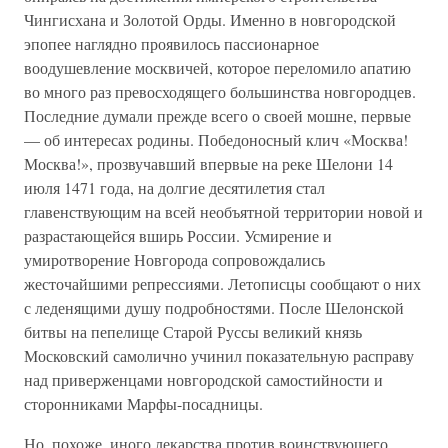
Чингисхана и Золотой Орды. Именно в новгородской
эпопее наглядно проявилось пассионарное
воодушевление москвичей, которое переломило апатию
во много раз превосходящего большинства новгородцев.
Последние думали прежде всего о своей мошне, первые
— об интересах родины. Победоносный клич «Москва!
Москва!», прозвучавший впервые на реке Шелони 14
июля 1471 года, на долгие десятилетия стал
главенствующим на всей необъятной территории новой и
разрастающейся вширь России. Усмирение и
умиротворение Новгорода сопровождались
жесточайшими репрессиями. Летописцы сообщают о них
с леденящими душу подробностями. После Шелонской
битвы на пепелище Старой Руссы великий князь
Московский самолично учинил показательную расправу
над приверженцами новгородской самостийности и
сторонниками Марфы-посадницы.
Но, похоже, иного лекарства против воинствующего