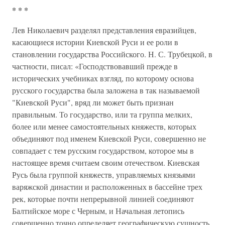
* * *
Лев Николаевич разделял представления евразийцев,
касающиеся истории Киевской Руси и ее роли в
становлении государства Российского. Н. С. Трубецкой, в
частности, писал: «Господствовавший прежде в
исторических учебниках взгляд, по которому основа
русского государства была заложена в так называемой
"Киевской Руси", вряд ли может быть признан
правильным. То государство, или та группа мелких,
более или менее самостоятельных княжеств, которых
объединяют под именем Киевской Руси, совершенно не
совпадает с тем русским государством, которое мы в
настоящее время считаем своим отечеством. Киевская
Русь была группой княжеств, управляемых князьями
варяжской династии и расположенных в бассейне трех
рек, которые почти непрерывной линией соединяют
Балтийское море с Черным, и Начальная летопись
совершенно точно определяет географическую сущность