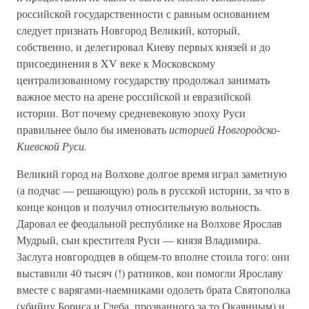
российской государственности с равным основанием
следует признать Новгород Великий, который,
собственно, и делегировал Киеву первых князей и до
присоединения в XV веке к Московскому
централизованному государству продолжал занимать
важное место на арене российской и евразийской
истории. Вот почему средневековую эпоху Руси
правильнее было бы именовать
историей Новгородско-
Киевской Руси.
Великий город на Волхове долгое время играл заметную
(а подчас — решающую) роль в русской истории, за что в
конце концов и получил относительную вольность.
Даровал ее феодальной республике на Волхове Ярослав
Мудрый, сын крестителя Руси — князя Владимира.
Заслуга новгородцев в общем-то вполне стоила того: они
выставили 40 тысяч (!) ратников, кои помогли Ярославу
вместе с варягами-наемниками одолеть брата Святополка
(убийцу Бориса и Глеба, прозванного за то Окаянным) и