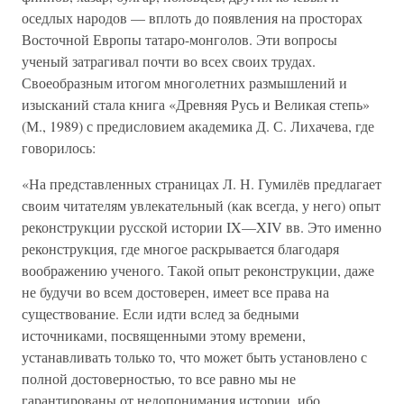
оседлых народов — вплоть до появления на просторах
Восточной Европы татаро-монголов. Эти вопросы
ученый затрагивал почти во всех своих трудах.
Своеобразным итогом многолетних размышлений и
изысканий стала книга «Древняя Русь и Великая степь»
(М., 1989) с предисловием академика Д. С. Лихачева, где
говорилось:
«На представленных страницах Л. Н. Гумилёв предлагает
своим читателям увлекательный (как всегда, у него) опыт
реконструкции русской истории IX—XIV вв. Это именно
реконструкция, где многое раскрывается благодаря
воображению ученого. Такой опыт реконструкции, даже
не будучи во всем достоверен, имеет все права на
существование. Если идти вслед за бедными
источниками, посвященными этому времени,
устанавливать только то, что может быть установлено с
полной достоверностью, то все равно мы не
гарантированы от недопонимания истории, ибо