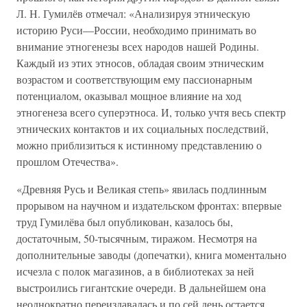
Л. Н. Гумилёв отмечал: «Анализируя этническую
историю Руси—России, необходимо принимать во
внимание этногенезы всех народов нашей Родины.
Каждый из этих этносов, обладая своим этническим
возрастом и соответствующим ему пассионарным
потенциалом, оказывал мощное влияние на ход
этногенеза всего суперэтноса. И, только учтя весь спектр
этнических контактов и их социальных последствий,
можно приблизиться к истинному представлению о
прошлом Отечества».
«Древняя Русь и Великая степь» явилась подлинным
прорывом на научном и издательском фронтах: впервые
труд Гумилёва был опубликован, казалось бы,
достаточным, 50-тысячным, тиражом. Несмотря на
дополнительные заводы (допечатки), книга моментально
исчезла с полок магазинов, а в библиотеках за ней
выстроились гигантские очереди. В дальнейшем она
неоднократно переиздавалась и по сей день остается