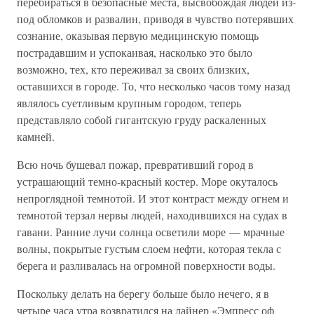
перебираться в безопасные места, высвобождая людей из-
под обломков и развалин, приводя в чувство потерявших
сознание, оказывая первую медицинскую помощь
пострадавшим и успокаивая, насколько это было
возможно, тех, кто переживал за своих близких,
оставшихся в городе. То, что несколько часов тому назад
являлось суетливым крупным городом, теперь
представляло собой гигантскую груду раскаленных
камней.
Всю ночь бушевал пожар, превративший город в
устрашающий темно-красный костер. Море окуталось
непроглядной темнотой. И этот контраст между огнем и
темнотой терзал нервы людей, находившихся на судах в
гавани. Ранние лучи солнца осветили море — мрачные
волны, покрытые густым слоем нефти, которая текла с
берега и разливалась на огромной поверхности воды.
Поскольку делать на берегу больше было нечего, я в
четыре часа утра возвратился на лайнер «Эмпресс оф