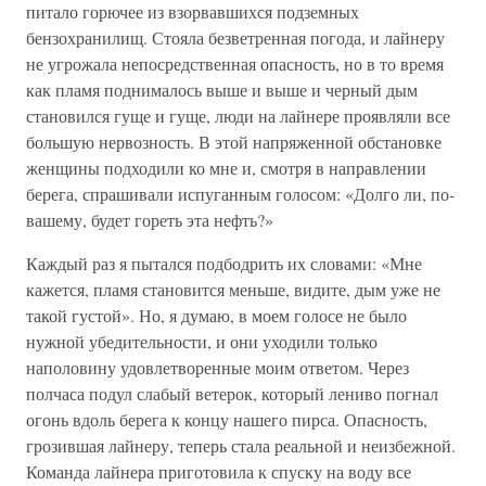
питало горючее из взорвавшихся подземных
бензохранилищ. Стояла безветренная погода, и лайнеру
не угрожала непосредственная опасность, но в то время
как пламя поднималось выше и выше и черный дым
становился гуще и гуще, люди на лайнере проявляли все
большую нервозность. В этой напряженной обстановке
женщины подходили ко мне и, смотря в направлении
берега, спрашивали испуганным голосом: «Долго ли, по-
вашему, будет гореть эта нефть?»
Каждый раз я пытался подбодрить их словами: «Мне
кажется, пламя становится меньше, видите, дым уже не
такой густой». Но, я думаю, в моем голосе не было
нужной убедительности, и они уходили только
наполовину удовлетворенные моим ответом. Через
полчаса подул слабый ветерок, который лениво погнал
огонь вдоль берега к концу нашего пирса. Опасность,
грозившая лайнеру, теперь стала реальной и неизбежной.
Команда лайнера приготовила к спуску на воду все