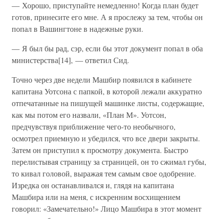
— Хорошо, приступайте немедленно! Когда план будет
готов, принесите его мне. А я прослежу за тем, чтобы он
попал в Вашингтоне в надежные руки.
— Я был бы рад, сэр, если бы этот документ попал в оба
министерства[14], — ответил Сид.
Точно через две недели Машбир появился в кабинете
капитана Уотсона с папкой, в которой лежали аккуратно
отпечатанные на пишущей машинке листы, содержащие,
как мы потом его назвали, «План М». Уотсон,
предчувствуя приближение чего-то необычного,
осмотрел приемную и убедился, что все двери закрыты.
Затем он приступил к просмотру документа. Быстро
перелистывая страницу за страницей, он то сжимал губы,
то кивал головой, выражая тем самым свое одобрение.
Изредка он останавливался и, глядя на капитана
Машбира или на меня, с искренним восхищением
говорил: «Замечательно!» Лицо Машбира в этот момент