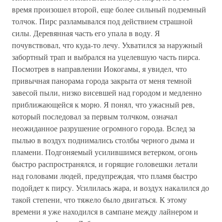
время произошел второй, еще более сильный подземный
толчок. Пирс разламывался под действием страшной
силы. Деревянная часть его упала в воду. Я
почувствовал, что куда-то лечу. Ухватился за наружный
забортный трап и выбрался на уцелевшую часть пирса.
Посмотрев в направлении Иокогамы, я увидел, что
привычная панорама города закрыта от меня темной
завесой пыли, низко висевшей над городом и медленно
приближающейся к морю. Я понял, что ужасный рев,
который последовал за первым толчком, означал
неожиданное разрушение огромного города. Вслед за
пылью в воздух поднимались столбы черного дыма и
пламени. Подгоняемый усилившимся ветерком, огонь
быстро распространялся, и горящие головешки летали
над головами людей, предупреждая, что пламя быстро
подойдет к пирсу. Усилилась жара, и воздух накалился до
такой степени, что тяжело было двигаться. К этому
времени я уже находился в сампане между лайнером и