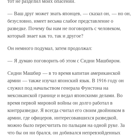
тот не разделил моих опасений.
— Ваш друг может знать японцев, — сказал он, — но он,
безусловно, имеет весьма слабое представление о
разведке. Почему бы нам не поговорить с человеком,
который знает как то, так и другое?
Он немного подумал, затем продолжал:
— Я думаю поговорить об этом с Сидни Машбиром.
Сидни Машбир — в то время капитан американской
армии — также изучал японский язык. В 1916 году он
служил под начальством генерала Фунстона на
мексиканской границе и ведал японскими делами. Во
время первой мировой войны он долго работал в
контрразведке. Я всегда считал его своим двойником в
армии, где офицеров, интересовавшихся разведкой,
можно было пересчитать по пальцам на одной руке. За
что бы он ни брался, он добивался непревзойденных