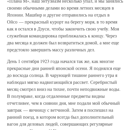
«Плана М», наш энтузиазм несколько упал, и мы занялись
своими обычными делами во время летних месяцев в
Японии. Машбир и другие отправились на отдых в
Ойсо — прекрасный курорт на берегу моря, в то время
как я остался в Дзуси, чтобы закончить свою учебу. Моя
служебная командировка приближалась к концу. Через
два месяца я должен был возвратиться домой, а мне еще
предстояло завершить массу различных дел.
День 1 сентября 1923 года начался так же, как многие
прекрасные дни ранней японской осени. Я поднялся еще
до восхода солнца. В чарующей тишине раннего утра я
наблюдал мягко надвигающийся рассвет. Серебристый
месяц смотрел вниз на тихие, почти неподвижные воды.
В полумраке, когда отдаленные предметы видны
отчетливее, чем в сиянии дня, мне подали мой обычный
завтрак — яичницу с ветчиной. Затем я поспешил на
ранний поезд, в котором всегда был дополнительный
вагон для деловых людей, совершающих регулярные