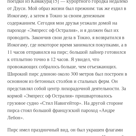
поездки из Камакура[15] — курортного городка недалеко
от Дзуси. Мой образ жизни был прежним: так же ездил в
Иокогаму, а затем в Токио за своим денежным
содержанием. Сегодня мои друзья уезжали домой на
пароходе «Эмпресс оф Остралия», и я должен был их
проводить. Закончив свои дела в Токио, я возвратился в
Иокогаму, где некоторое время занимался покупками, а в
11 часов отправился на пирс; большой лайнер готовился
к отплытию точно в 12 часов. Я увидел, что
провожающих собралось больше, чем отъезжающих.
Широкий пирс длиною около 300 метров был построен в
основном из бетонных столбов и стальных ферм. Он
представлял собой центр лихорадочной деятельности. За
кормой «Эмпресс оф Остралия» пришвартовалось
грузовое судно «Стил Навигейтор». На другой стороне
пирса стоял большой французский пароход «Андре
Лебон».
Пирс имел праздничный вид, он был украшен флагами