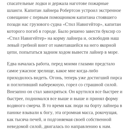
спасательные лодки и держала наготове пожарные
шланги. Капитан лайнера Робертсон устроил экстренное
совещание с первым помощником капитана стоявшего
позади нас грузового судна «Стил Навигейтор», капитан
которого погиб в городе. Было решено завести буксир со
«Стил Навигейтер» на корму лайнера и, освободив наш
левый гребной винт от намотавшейся на него якорной
цепи, попытаться задним ходом вывести лайнер в море.
Едва началась работа, перед моими глазами предстало
самое ужасное зрелище, какое мне когда-либо
приходилось видеть. Огонь, теперь уже достигший пирса
и поглотивший набережную, горел со страшной силой.
Внезапно он стал завихряться. Он крутился все быстрее и
быстрее, поднимался все выше и выше и принял форму
водяного смерча. В то время как люди на борту лайнера в
панике взывали к богу, эта огромная масса, рокочущая,
как тысяча печей, и подгоняемая своей собственной
неведомой силой, двигалась по направлению к нам.