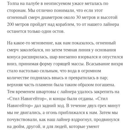
Толпа на палубе в неописуемом ужасе металась по
сторонам. Мы отлично понимали, что если этот
огненный смерч диаметром около 30 метров и высотой
200 метров пройдет над кораблем, то от нашего лайнера
останется только один остов.
На какое-то мгновение, как нам показалось, огненный
смерч заколебался, но затем темная линия у основания
конуса расширилась, шар внезапно взорвался и опустился
вниз, принимая форму горящей массы. Всасывание вихря
стало настолько сильным, что вода в огромном
количестве поднялась ввысь и превратилась в пар;
верхняя часть пламени была таким образом погашена.
Тем временем швартовы с лайнера удалось закрепить на
«Стил Навигейтор», и концы были отданы. «Стил
Навигейтор» дал задний ход. В течение двух-трех минут
мы не двигались, а огонь приближался к нам. Затем мы
почувствовали, как наш лайнер вздрогнул, продвинулся
на дюйм, другой, и для людей, которые умеют