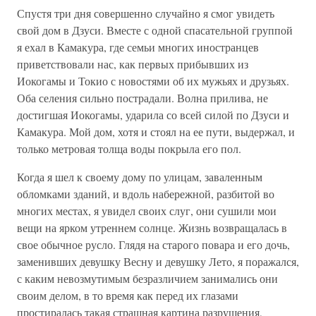
Спустя три дня совершенно случайно я смог увидеть
свой дом в Дзуси. Вместе с одной спасательной группой
я ехал в Камакура, где семьи многих иностранцев
приветствовали нас, как первых прибывших из
Иокогамы и Токио с новостями об их мужьях и друзьях.
Оба селения сильно пострадали. Волна прилива, не
достигшая Иокогамы, ударила со всей силой по Дзуси и
Камакура. Мой дом, хотя и стоял на ее пути, выдержал, и
только метровая толща воды покрыла его пол.
Когда я шел к своему дому по улицам, заваленным
обломками зданий, и вдоль набережной, разбитой во
многих местах, я увидел своих слуг, они сушили мои
вещи на ярком утреннем солнце. Жизнь возвращалась в
свое обычное русло. Глядя на старого повара и его дочь,
заменивших девушку Весну и девушку Лето, я поражался,
с каким невозмутимым безразличием занимались они
своим делом, в то время как перед их глазами
простиралась такая страшная картина разрушения,