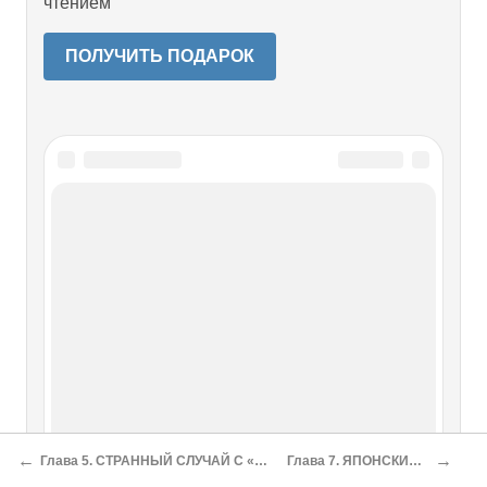
чтением
ПОЛУЧИТЬ ПОДАРОК
Читайте также
Глава 6 «ПЛАН М»
Глава 6 «ПЛАН М» В 1921 году перед нами стоял
важный вопрос: как преодолеть препятствия со стороны
японцев в мирное время и создать действенную
организацию, которую можно было бы сразу
использовать в случае, если разразится война? Что мы
надеялись создать, так это
←
→
Глава 5. СТРАННЫЙ СЛУЧАЙ С «ПОЛКОВНИКОМ X»
Глава 7. ЯПОНСКИЙ ХАРАКТЕР