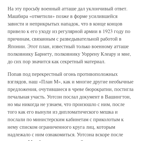
На эту просьбу военный атташе дал уклончивый ответ.
Машбира «отметили» позже в форме усилившейся
зависти и неприкрытых нападок, что в конце концов
привело к его уходу из регулярной армии в 1923 году по
причинам, связанным с разведывательной работой в
Японии. Этот план, известный только военному атташе
полковнику Барнету, полковнику Уоррену Клеару и мне,
до сих пор значится как секретный материал.
Попав под перекрестный огонь противоположных
взглядов, наш «План М», как и многие другие необычные
предложения, очутившиеся в чреве бюрократии, постигла
печальная участь. Уотсон послал документ в Вашингтон,
но мы никогда не узнаем, что произошло с ним, после
того как его вынули из дипломатического мешка и
послали по министерским кабинетам с приколотым к
нему списком ограниченного круга лиц, которым
надлежало с ним ознакомиться. Уотсона вскоре после