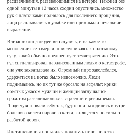
расцвечивания, развевающимися на ветерке. Наконец без
одной минуты в 12 часов сходни опустились, множество
рук с платочками поднялось для последнего прощания,
лица расплывались в улыбке или принимали печальное
выражение.
Внезапно лица людей вытянулись, и на какое-то
мгновение все замерли, прислушиваясь к подземному
гулу, какой обычно предшествует землетрясению. Этот
гул сигнализировал парализованным людям о катастрофе,
она уже захватывала их. Огромный пирс заколебался,
удержаться на ногах было невозможно. Люди
поднимались, но их тут же бросало на асфальт; крики
объятых ужасом мужчин и женщин заглушались
грохотом разваливающихся строений и ревом земли.
Люди чувствовали себя так, будто они находились внутри
большого колеса парового катка, катящегося по сильно
разбитой дороге.
Инстинктивно я попытался покинуть пирс, но в это