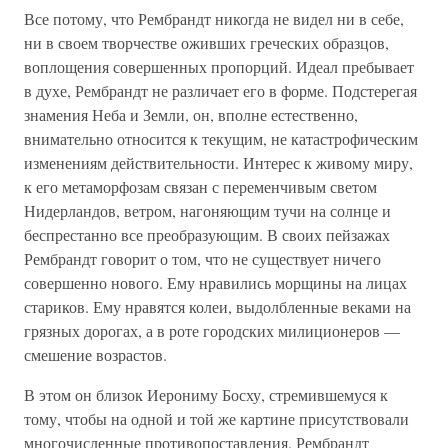
Все потому, что Рембрандт никогда не видел ни в себе,
ни в своем творчестве оживших греческих образцов,
воплощения совершенных пропорций. Идеал пребывает
в духе, Рембрандт не различает его в форме. Подстерегая
знамения Неба и Земли, он, вполне естественно,
внимательно относится к текущим, не катастрофическим
изменениям действительности. Интерес к живому миру,
к его метаморфозам связан с переменчивым светом
Нидерландов, ветром, нагоняющим тучи на солнце и
беспрестанно все преобразующим. В своих пейзажах
Рембрандт говорит о том, что не существует ничего
совершенно нового. Ему нравились морщины на лицах
стариков. Ему нравятся колеи, выдолбленные веками на
грязных дорогах, а в роте городских милиционеров —
смешение возрастов.
В этом он близок Иерониму Босху, стремившемуся к
тому, чтобы на одной и той же картине присутствовали
многочисленные противопоставления. Рембрандт