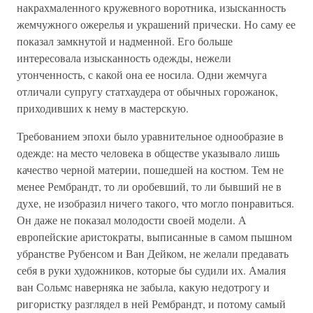
накрахмаленного кружевного воротника, изысканность
жемчужного ожерелья и украшений прически. Но саму ее
показал замкнутой и надменной. Его больше
интересовала изысканность одежды, нежели
утонченность, с какой она ее носила. Одни жемчуга
отличали супругу статхаудера от обычных горожанок,
приходивших к нему в мастерскую.
Требованием эпохи было уравнительное однообразие в
одежде: на место человека в обществе указывало лишь
качество черной материи, пошедшей на костюм. Тем не
менее Рембрандт, то ли оробевший, то ли бывший не в
духе, не изобразил ничего такого, что могло понравиться.
Он даже не показал молодости своей модели. А
европейские аристократы, выписанные в самом пышном
убранстве Рубенсом и Ван Дейком, не желали предавать
себя в руки художников, которые бы судили их. Амалия
ван Сольмс наверняка не забыла, какую недотрогу и
ригористку разглядел в ней Рембрандт, и потому самый