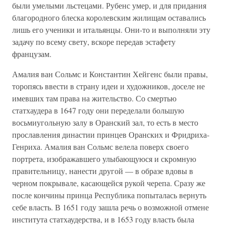
были умелыми льстецами. Рубенс умер, и для придания
благородного блеска королевским жилищам оставались
лишь его ученики и итальянцы. Они-то и выполняли эту
задачу по всему свету, вскоре передав эстафету
французам.
Амалия ван Сольмс и Константин Хейгенс были правы,
торопясь ввести в страну идеи и художников, доселе не
имевших там права на жительство. Со смертью
статхаудера в 1647 году они переделали большую
восьмиугольную залу в Оранский зал, то есть в место
прославления династии принцев Оранских и Фридриха-
Генриха. Амалия ван Сольмс велела поверх своего
портрета, изображавшего улыбающуюся и скромную
правительницу, нанести другой — в образе вдовы в
черном покрывале, касающейся рукой черепа. Сразу же
после кончины принца Республика попыталась вернуть
себе власть. В 1651 году зашла речь о возможной отмене
института статхаудерства, и в 1653 году власть была