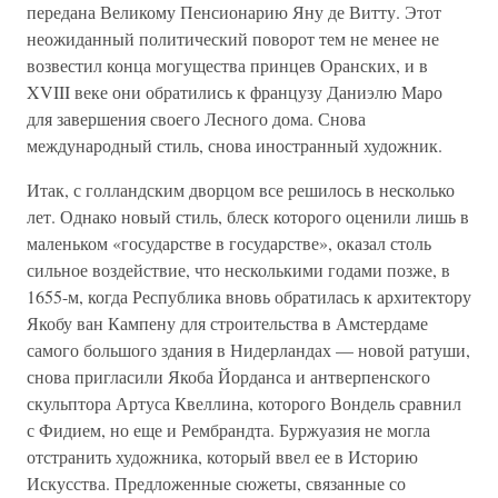
передана Великому Пенсионарию Яну де Витту. Этот
неожиданный политический поворот тем не менее не
возвестил конца могущества принцев Оранских, и в
XVIII веке они обратились к французу Даниэлю Маро
для завершения своего Лесного дома. Снова
международный стиль, снова иностранный художник.
Итак, с голландским дворцом все решилось в несколько
лет. Однако новый стиль, блеск которого оценили лишь в
маленьком «государстве в государстве», оказал столь
сильное воздействие, что несколькими годами позже, в
1655-м, когда Республика вновь обратилась к архитектору
Якобу ван Кампену для строительства в Амстердаме
самого большого здания в Нидерландах — новой ратуши,
снова пригласили Якоба Йорданса и антверпенского
скульптора Артуса Квеллина, которого Вондель сравнил
с Фидием, но еще и Рембрандта. Буржуазия не могла
отстранить художника, который ввел ее в Историю
Искусства. Предложенные сюжеты, связанные со