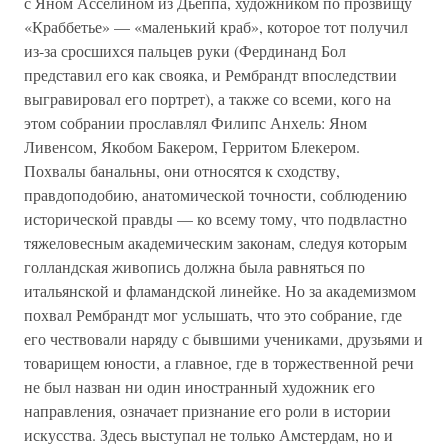
с Яном Асселином из Дьеппа, художником по прозвищу
«Краббетье» — «маленький краб», которое тот получил
из-за сросшихся пальцев руки (Фердинанд Бол
представил его как свояка, и Рембрандт впоследствии
выгравировал его портрет), а также со всеми, кого на
этом собрании прославлял Филипс Анхель: Яном
Ливенсом, Якобом Бакером, Герритом Блекером.
Похвалы банальны, они относятся к сходству,
правдоподобию, анатомической точности, соблюдению
исторической правды — ко всему тому, что подвластно
тяжеловесным академическим законам, следуя которым
голландская живопись должна была равняться по
итальянской и фламандской линейке. Но за академизмом
похвал Рембрандт мог услышать, что это собрание, где
его чествовали наряду с бывшими учениками, друзьями и
товарищем юности, а главное, где в торжественной речи
не был назван ни один иностранный художник его
направления, означает признание его роли в истории
искусства. Здесь выступал не только Амстердам, но и