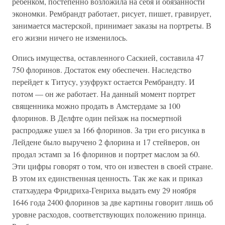
ребенком, постепенно возложила на себя и обязанности
экономки. Рембрандт работает, рисует, пишет, гравирует,
занимается мастерской, принимает заказы на портреты. В
его жизни ничего не изменилось.
Опись имущества, оставленного Саскией, составила 47
750 флоринов. Достаток ему обеспечен. Наследство
перейдет к Титусу, узуфрукт остается Рембрандту. И
потом — он же работает. На данный момент портрет
священника можно продать в Амстердаме за 100
флоринов. В Делфте один пейзаж на посмертной
распродаже ушел за 166 флоринов. За три его рисунка в
Лейдене было выручено 2 флорина и 17 стейверов, он
продал эстамп за 16 флоринов и портрет маслом за 60.
Эти цифры говорят о том, что он известен в своей стране.
В этом их единственная ценность. Так же как и приказ
статхаудера Фридриха-Генриха выдать ему 29 ноября
1646 года 2400 флоринов за две картины говорит лишь об
уровне расходов, соответствующих положению принца.