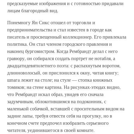
предсказуемые изображения и с готовностью придавали
лицам благородный вид.
Понемногу Ян Сикс отошел от торговли и
предпринимательства и стал известен в городе как
писатель и просвещенный коллекционер. Его привлекала
политика. Он стал членом городского правления и
наконец бургомистром. Когда Рембрандт делал с него
гравюру, он собирался создать портрет не нотабля, а
двадцатидевятилетнего поэта: с распахнутым воротом,
длинноволосый, он прислонился к окну, читая книгу;
шпага лежит на столе; на стуле — стопка книжных
томиков; на стене картина. На рисунках-этюдах видно,
что Рембрандт искал образ, увидев его сначала
задумчивым, облокотившимся на подоконник, с
маленькой собачкой, вставшей с просительным видом на
задние лапы, требуя отвести себя на прогулку, но в
конечном счете предпочел изобразить серьезного
читателя, уединившегося в своей комнате.