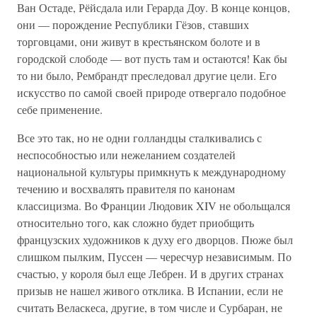
Ван Остаде, Рёйсдала или Герарда Доу. В конце концов,
они — порождение Республики Гёзов, ставших
торговцами, они живут в крестьянском болоте и в
городской слободе — вот пусть там и остаются! Как бы
то ни было, Рембрандт преследовал другие цели. Его
искусство по самой своей природе отвергало подобное
себе применение.
Все это так, но не одни голландцы сталкивались с
неспособностью или нежеланием создателей
национальной культуры примкнуть к международному
течению и восхвалять правителя по канонам
классицизма. Во Франции Людовик XIV не обольщался
относительно того, как сложно будет приобщить
французских художников к духу его дворцов. Пюже был
слишком пылким, Пуссен — чересчур независимым. По
счастью, у короля был еще Лебрен. И в других странах
призыв не нашел живого отклика. В Испании, если не
считать Веласкеса, другие, в том числе и Сурбаран, не