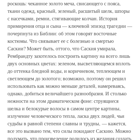
роскошь: чеканное золото меча, свисающего с пояса,
ткани одежд, красный, зеленый, расшитый шелк, шпоры
с насечками, ремни, стягивающие колчан. История
примирения отца и сына — ключевой эпизод трагедии —
почерпнута из Библии: об этом говорят восточные
костюмы. Что связывает ее с болезнью и смертью
Саскии? Может быть, оттого, что Саския умирала,
Рембрандту захотелось построить картину на всего лишь
двух основных цветах: зеленом, высветляющемся вплоть
до оттенка бледной воды, и коричневом, теплеющем и
светлеющем до золотого; возможно, поэтому он решил
использовать как можно меньше деталей, намереваясь,
однако, добиться величайшего разнообразия. И столько
нежности на этом драматическом фоне: струящиеся
шелка и белокурые волосы в самом центре картины,
излучение человеческого тепла, ласка двух людей, чьи
судьбы в равной степени славны и трудны, — кажется,
все это вызвано тем, что силы покидают Саскию. Можно
подумать, что произведение родилось из желания создать