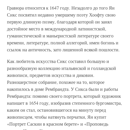
Гравюра относится к 1647 году. Незадолго до того Ян
Сикс посвятил недавно умершему поэту Хоофту свою
первую длинную поэму, благодаря которой он занял
достойное место в международной латинистской,
гуманистической и маньеристской литературе своего
времени, литературе, полной аллегорий, имен богинь и
ссылок на античность, зато лишенной всякой пошлости.
Как любитель искусства Сикс составил большую и
разнообразную коллекцию итальянской и голландской
живописи, предметов искусства и диковин.
Разношерстное собрание, похожее на то, которое
накопилось в доме Рембрандта. У Сикса были и работы
Рембрандта: помимо своего портрета, который художник
напишет в 1654 году, изобразив степенного бургомистра,
каким он стал, остановившегося на минуту перед
живописцем, чтобы натянуть перчатки, Ян купит
«Портрет Саскии в красном берете» и «Проповедь