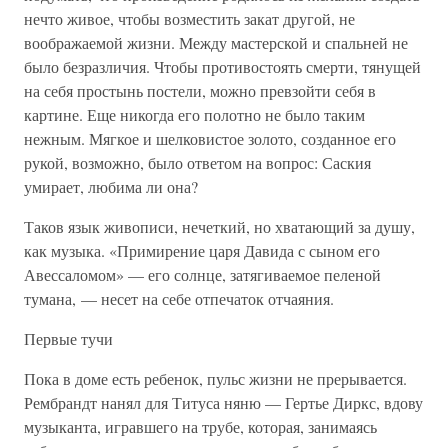
нечто живое, чтобы возместить закат другой, не
воображаемой жизни. Между мастерской и спальней не
было безразличия. Чтобы противостоять смерти, тянущей
на себя простынь постели, можно превзойти себя в
картине. Еще никогда его полотно не было таким
нежным. Мягкое и шелковистое золото, созданное его
рукой, возможно, было ответом на вопрос: Саския
умирает, любима ли она?
Таков язык живописи, нечеткий, но хватающий за душу,
как музыка. «Примирение царя Давида с сыном его
Авессаломом» — его солнце, затягиваемое пеленой
тумана, — несет на себе отпечаток отчаяния.
Первые тучи
Пока в доме есть ребенок, пульс жизни не прерывается.
Рембрандт нанял для Титуса няню — Гертье Диркс, вдову
музыканта, игравшего на трубе, которая, занимаясь