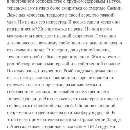
в постоянном беспокойстве о хрупком здоровьем Титусе,
теперь же ему нужно было смириться со смертью Саскии.
Даже для человека, твердого в своей вере, это тяжкий
удар. Но не для его искусства. И все же так ли четко они
разграничены? Жизнь похожа на реку. Не под всеми
мостами она протекает с равной скоростью. Это верно
для творчества, которому свойственны и рывки вперед, и
откатывания назад. Это верно для духовной жизни,
течение которой не бывает равномерным. Жизнь течет с
разной скоростью в мастерской и в собственной спальне.
Поэтому раны, полученные Рембрандтом у домашнего
очага, не отразились на живописи, горе не наложило
отпечатка на его творчество, развивавшееся по
собственным законам, не ослабив и не укрепив его
творческую силу. Это не значит, что мастерская никак не
сообщалась с семейной спальней. Обстановка в одной
непременно воздействовала на атмосферу в другой. В
этой связи примечательна картина «Примирение Давида
с Авессаломом», созданная в том самом 1642 году. На