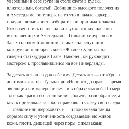
уверенный в себе (рука на столе сжата в кулак),
влиятельный, богатый. Добившись высокого положения
в Амстердаме, он теперь, не то что в начале карьеры,
получил возможность избирательно принимать заказы.
Его известность основана на двух картинах, навечно
выставленных в Амстердаме в Гильдии хирургов и в
Залах городской милиции, а также на репутации,
которую он приобрел своей «Жизнью Христа» для
галереи статхаудера в Гааге. Наконец, он руководит
мастерской, прославившейся на все Нидерланды.
За десять лет он создал себе имя. Десять лет — от «Урока
анатомии доктора Тульпа» до «Ночного дозора» — время
эволюции и в манере письма, и в образе мыслей. По мере
того как краски его становились богаче, разнообразнее, а
кисть признавала за собой право являть глазу свои следы
— гладкие или шероховатые — и показывала таким
образом силу и утонченность создаваемой ею живой
кожи, плоти, дышащей через поры, с желваками