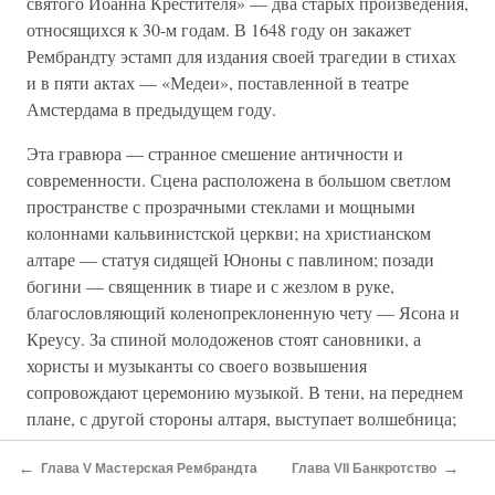
святого Иоанна Крестителя» — два старых произведения,
относящихся к 30-м годам. В 1648 году он закажет
Рембрандту эстамп для издания своей трагедии в стихах
и в пяти актах — «Медеи», поставленной в театре
Амстердама в предыдущем году.
Эта гравюра — странное смешение античности и
современности. Сцена расположена в большом светлом
пространстве с прозрачными стеклами и мощными
колоннами кальвинистской церкви; на христианском
алтаре — статуя сидящей Юноны с павлином; позади
богини — священник в тиаре и с жезлом в руке,
благословляющий коленопреклоненную чету — Ясона и
Креусу. За спиной молодоженов стоят сановники, а
хористы и музыканты со своего возвышения
сопровождают церемонию музыкой. В тени, на переднем
плане, с другой стороны алтаря, выступает волшебница;
служанка несет за ней шлейф. В одной руке она держит
←
→
свой свадебный подарок под покрывалом (пару
Глава V Мастерская Рембрандта
Глава VII Банкротство