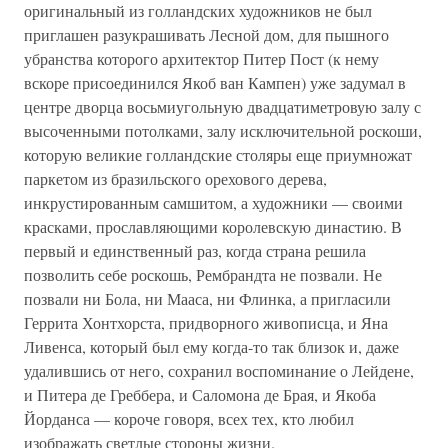
оригинальный из голландских художников не был
приглашен разукрашивать Лесной дом, для пышного
убранства которого архитектор Питер Пост (к нему
вскоре присоединился Якоб ван Кампен) уже задумал в
центре дворца восьмиугольную двадцатиметровую залу с
высоченными потолками, залу исключительной роскоши,
которую великие голландские столяры еще приумножат
паркетом из бразильского орехового дерева,
инкрустированным самшитом, а художники — своими
красками, прославляющими королевскую династию. В
первый и единственный раз, когда страна решила
позволить себе роскошь, Рембрандта не позвали. Не
позвали ни Бола, ни Мааса, ни Флинка, а пригласили
Геррита Хонтхорста, придворного живописца, и Яна
Ливенса, который был ему когда-то так близок и, даже
удалившись от него, сохранил воспоминание о Лейдене,
и Питера де Греббера, и Саломона де Брая, и Якоба
Йорданса — короче говоря, всех тех, кто любил
изображать светлые стороны жизни.