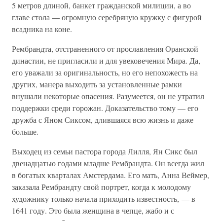
5 метров длиной, банкет гражданской милиции, а во
главе стола — огромную серебряную кружку с фигурой
всадника на коне.
Рембрандта, отстраненного от прославления Оранской
династии, не пригласили и для увековечения Мира. Да,
его уважали за оригинальность, но его непохожесть на
других, манера выходить за установленные рамки
внушали некоторые опасения. Разумеется, он не утратил
поддержки среди горожан. Доказательство тому — его
дружба с Яном Сиксом, длившаяся всю жизнь и даже
больше.
Выходец из семьи пастора города Лилля, Ян Сикс был
двенадцатью годами младше Рембрандта. Он всегда жил
в богатых кварталах Амстердама. Его мать, Анна Веймер,
заказала Рембрандту свой портрет, когда к молодому
художнику только начала приходить известность, — в
1641 году. Это была женщина в чепце, жабо и с