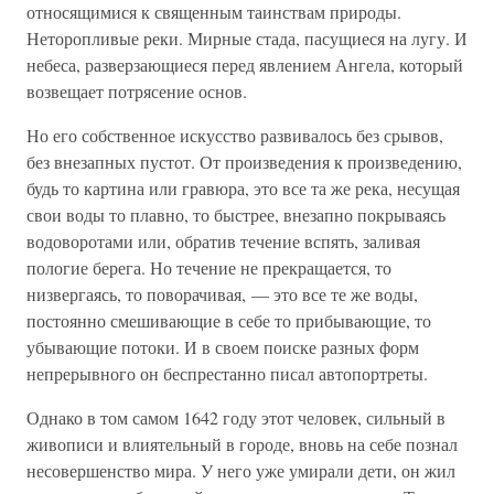
относящимися к священным таинствам природы.
Неторопливые реки. Мирные стада, пасущиеся на лугу. И
небеса, разверзающиеся перед явлением Ангела, который
возвещает потрясение основ.
Но его собственное искусство развивалось без срывов,
без внезапных пустот. От произведения к произведению,
будь то картина или гравюра, это все та же река, несущая
свои воды то плавно, то быстрее, внезапно покрываясь
водоворотами или, обратив течение вспять, заливая
пологие берега. Но течение не прекращается, то
низвергаясь, то поворачивая, — это все те же воды,
постоянно смешивающие в себе то прибывающие, то
убывающие потоки. И в своем поиске разных форм
непрерывного он беспрестанно писал автопортреты.
Однако в том самом 1642 году этот человек, сильный в
живописи и влиятельный в городе, вновь на себе познал
несовершенство мира. У него уже умирали дети, он жил