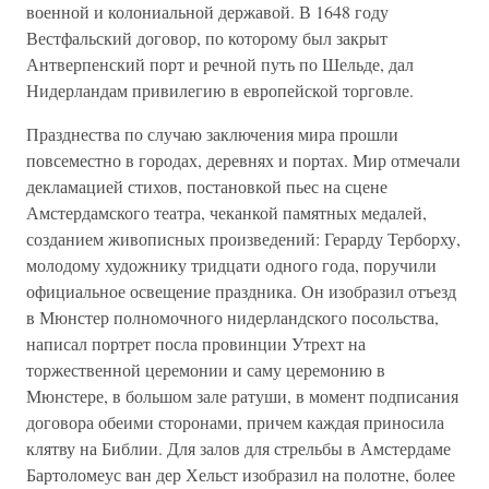
военной и колониальной державой. В 1648 году
Вестфальский договор, по которому был закрыт
Антверпенский порт и речной путь по Шельде, дал
Нидерландам привилегию в европейской торговле.
Празднества по случаю заключения мира прошли
повсеместно в городах, деревнях и портах. Мир отмечали
декламацией стихов, постановкой пьес на сцене
Амстердамского театра, чеканкой памятных медалей,
созданием живописных произведений: Герарду Терборху,
молодому художнику тридцати одного года, поручили
официальное освещение праздника. Он изобразил отъезд
в Мюнстер полномочного нидерландского посольства,
написал портрет посла провинции Утрехт на
торжественной церемонии и саму церемонию в
Мюнстере, в большом зале ратуши, в момент подписания
договора обеими сторонами, причем каждая приносила
клятву на Библии. Для залов для стрельбы в Амстердаме
Бартоломеус ван дер Хельст изобразил на полотне, более