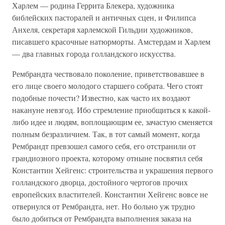
Харлем — родина Геррита Блекера, художника
библейских пасторалей и античных сцен, и Филипса
Анхеля, секретаря харлемской Гильдии художников,
писавшего красочные натюрморты. Амстердам и Харлем
— два главных города голландского искусства.
Рембрандта чествовало поколение, приветствовавшее в
его лице своего молодого старшего собрата. Чего стоят
подобные почести? Известно, как часто их воздают
накануне невзгод. Ибо стремление приобщиться к какой-
либо идее и людям, воплощающим ее, зачастую сменяется
полным безразличием. Так, в тот самый момент, когда
Рембрандт превзошел самого себя, его отстранили от
грандиозного проекта, которому отныне посвятил себя
Константин Хейгенс: строительства и украшения первого
голландского дворца, достойного чертогов прочих
европейских властителей. Константин Хейгенс вовсе не
отвернулся от Рембрандта, нет. Но больно уж трудно
было добиться от Рембрандта выполнения заказа на