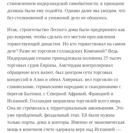
становлением нидерландской самобытности, в принципе
должны были ему подойти. Однако далее мы увидим, что
без столкновений и унижений дело не обошлось.
Итак, строительство Лесного дома было предпринято как
раз вовремя, чтобы сделать его местом прославления
торжествующей династии. Но кто торжествовал на самом
деле? Разве не торговля голландских Компаний? Ведь
Нидерландам отныне принадлежала половина 25 тысяч
торговых судов Европы, Амстердам контролировал
обращение всех валют, был центром сети торговых
концессий в Азии и обеих Америках, вел торговлю со
славянскими, германскими народами и скандинавами с
берегов Балтики, с Северной Африкой, Францией и
Испанией. Голландия заправляла торговлей всего мира.
Она не стремилась к территориальным завоеваниям. Это
уже пройденный, феодальный этап. Ей были нужны
только порты, доки и конторы. Именно ее экономическая
мощь в конечном счете одержала верх над Испанией —