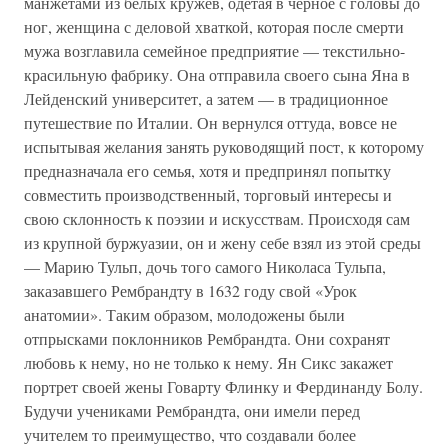
манжетами из белых кружев, одетая в черное с головы до
ног, женщина с деловой хваткой, которая после смерти
мужа возглавила семейное предприятие — текстильно-
красильную фабрику. Она отправила своего сына Яна в
Лейденский университет, а затем — в традиционное
путешествие по Италии. Он вернулся оттуда, вовсе не
испытывая желания занять руководящий пост, к которому
предназначала его семья, хотя и предпринял попытку
совместить производственный, торговый интересы и
свою склонность к поэзии и искусствам. Происходя сам
из крупной буржуазии, он и жену себе взял из этой среды
— Марию Тульп, дочь того самого Николаса Тульпа,
заказавшего Рембрандту в 1632 году свой «Урок
анатомии». Таким образом, молодожены были
отпрысками поклонников Рембрандта. Они сохранят
любовь к нему, но не только к нему. Ян Сикс закажет
портрет своей жены Говарту Флинку и Фердинанду Болу.
Будучи учениками Рембрандта, они имели перед
учителем то преимущество, что создавали более