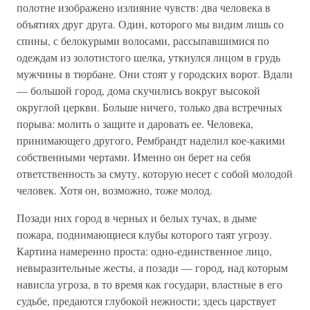
полотне изображено излияние чувств: два человека в
объятиях друг друга. Один, которого мы видим лишь со
спины, с белокурыми волосами, рассыпавшимися по
одеждам из золотистого шелка, уткнулся лицом в грудь
мужчины в тюрбане. Они стоят у городских ворот. Вдали
— большой город, дома скучились вокруг высокой
округлой церкви. Больше ничего, только два встречных
порыва: молить о защите и даровать ее. Человека,
принимающего другого, Рембрандт наделил кое-какими
собственными чертами. Именно он берет на себя
ответственность за смуту, которую несет с собой молодой
человек. Хотя он, возможно, тоже молод.
Позади них город в черных и белых тучах, в дыме
пожара, поднимающиеся клубы которого таят угрозу.
Картина намеренно проста: одно-единственное лицо,
невыразительные жесты, а позади — город, над которым
нависла угроза, в то время как государи, властные в его
судьбе, предаются глубокой нежности; здесь царствует