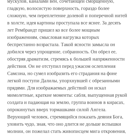
мускулов, каналами вен, сочетающей сморщенную,
гладкую, волосистую поверхность, гораздо более
сложную, чем переплетение долевой и поперечной нитей
в холсте, идея картины проступала все яснее. За десять
лет Рембрандт пришел ко все более мощным
изображениям, смысловая нагрузка которых
беспрестанно возрастала. Такой ясности замысла он
добился через упрощение, собранность. Он обрел ее,
обостряя драматизм, стремясь к большей напряженности
действия. Он не отступил перед ужасом ослепления
Самсона, но сумел изобразить его страдания на фоне
легкой поступи Далилы, упорхнувшей с обрезанными
прядями. Для изображаемых действий он искал
мимолетные, краткие моменты: сабля, выпущенная рукой
солдата и падающая на землю, группа воинов в кирасах,
опрокинутых вверх тормашками силой Ангела.
Верующий человек, стремящийся показать деяния Бога,
уловить чудо, зная, что оно длится не дольше вспышки
молнии, он пожелал стать живописцем мига откровения,