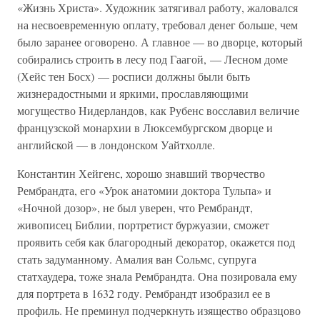
«Жизнь Христа». Художник затягивал работу, жаловался
на несвоевременную оплату, требовал денег больше, чем
было заранее оговорено. А главное — во дворце, который
собирались строить в лесу под Гаагой, — Лесном доме
(Хейс тен Босх) — росписи должны были быть
жизнерадостными и яркими, прославляющими
могущество Нидерландов, как Рубенс восславил величие
французской монархии в Люксембургском дворце и
английской — в лондонском Уайтхолле.
Константин Хейгенс, хорошо знавший творчество
Рембрандта, его «Урок анатомии доктора Тульпа» и
«Ночной дозор», не был уверен, что Рембрандт,
живописец Библии, портретист буржуазии, сможет
проявить себя как благородный декоратор, окажется под
стать задуманному. Амалия ван Сольмс, супруга
статхаудера, тоже знала Рембрандта. Она позировала ему
для портрета в 1632 году. Рембрандт изобразил ее в
профиль. Не преминул подчеркнуть изящество образцово