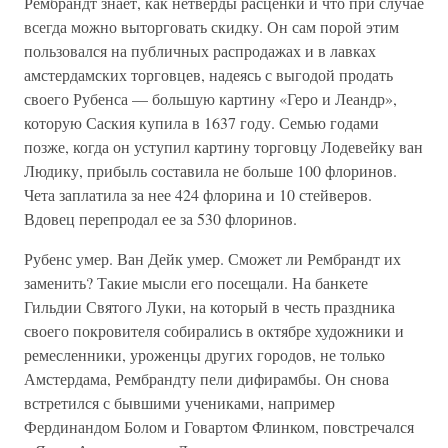
Рембрандт знает, как нетверды расценки и что при случае
всегда можно выторговать скидку. Он сам порой этим
пользовался на публичных распродажах и в лавках
амстердамских торговцев, надеясь с выгодой продать
своего Рубенса — большую картину «Геро и Леандр»,
которую Саския купила в 1637 году. Семью годами
позже, когда он уступил картину торговцу Лодевейку ван
Людику, прибыль составила не больше 100 флоринов.
Чета заплатила за нее 424 флорина и 10 стейверов.
Вдовец перепродал ее за 530 флоринов.
Рубенс умер. Ван Дейк умер. Сможет ли Рембрандт их
заменить? Такие мысли его посещали. На банкете
Гильдии Святого Луки, на который в честь праздника
своего покровителя собирались в октябре художники и
ремесленники, уроженцы других городов, не только
Амстердама, Рембрандту пели дифирамбы. Он снова
встретился с бывшими учениками, например
Фердинандом Болом и Говартом Флинком, повстречался