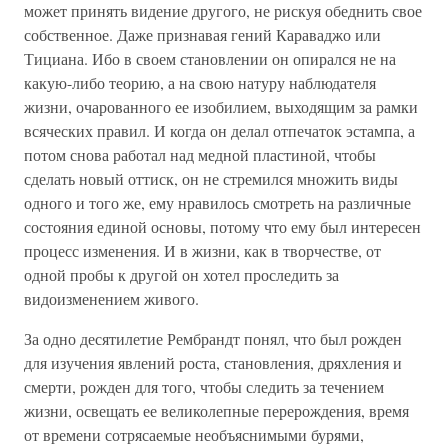
может принять видение другого, не рискуя обеднить свое
собственное. Даже признавая гений Караваджо или
Тициана. Ибо в своем становлении он опирался не на
какую-либо теорию, а на свою натуру наблюдателя
жизни, очарованного ее изобилием, выходящим за рамки
всяческих правил. И когда он делал отпечаток эстампа, а
потом снова работал над медной пластиной, чтобы
сделать новый оттиск, он не стремился множить виды
одного и того же, ему нравилось смотреть на различные
состояния единой основы, потому что ему был интересен
процесс изменения. И в жизни, как в творчестве, от
одной пробы к другой он хотел проследить за
видоизменением живого.
За одно десятилетие Рембрандт понял, что был рожден
для изучения явлений роста, становления, дряхления и
смерти, рожден для того, чтобы следить за течением
жизни, освещать ее великолепные перерождения, время
от времени сотрясаемые необъяснимыми бурями,