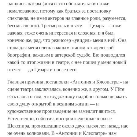
нашлись актеры (хотя и это обстоятельство тоже
немаловажное, потому как браться за постановку
спектакля, не имея актеров на главные роли, разумеется,
бессмысленно). Третья роль в пьесе — Цезарь — тоже
важная, тоже очень интересная и сложная, и я был,
конечно же, рад, что режиссер «увидел» меня в ней. Она
стала для меня очень важным этапом в творческой
биографии, важным в актерской судьбе. Ею подводился
какой-то итог жизни в театре, с нее пошел у меня новый
отсчет — до Цезаря и после него.
Главная причина постановки «Антония и Клеопатры» на
сцене театра заключалась, конечно же, в другом. У Гёте
есть слова о том, что художнику надобно только держать
свою душу открытой к веяниям жизни — и
художественное произведение не замедлит явиться.
Естественно, события, воспроизведенные в пьесе
Шекспира, происшедшие около двух тысяч лет назад, нас
не очень волновали. В «Антонии и Клеопатре» нам