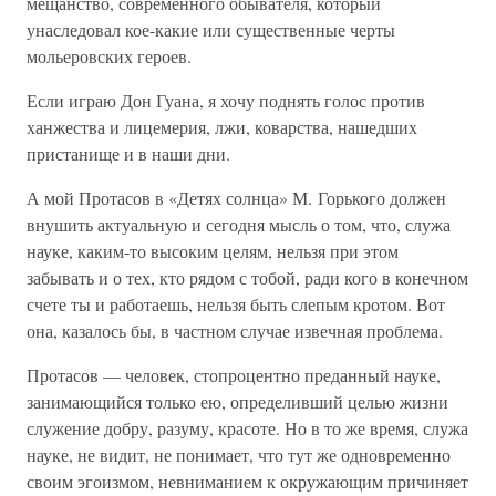
мещанство, современного обывателя, который
унаследовал кое-какие или существенные черты
мольеровских героев.
Если играю Дон Гуана, я хочу поднять голос против
ханжества и лицемерия, лжи, коварства, нашедших
пристанище и в наши дни.
А мой Протасов в «Детях солнца» М. Горького должен
внушить актуальную и сегодня мысль о том, что, служа
науке, каким-то высоким целям, нельзя при этом
забывать и о тех, кто рядом с тобой, ради кого в конечном
счете ты и работаешь, нельзя быть слепым кротом. Вот
она, казалось бы, в частном случае извечная проблема.
Протасов — человек, стопроцентно преданный науке,
занимающийся только ею, определивший целью жизни
служение добру, разуму, красоте. Но в то же время, служа
науке, не видит, не понимает, что тут же одновременно
своим эгоизмом, невниманием к окружающим причиняет