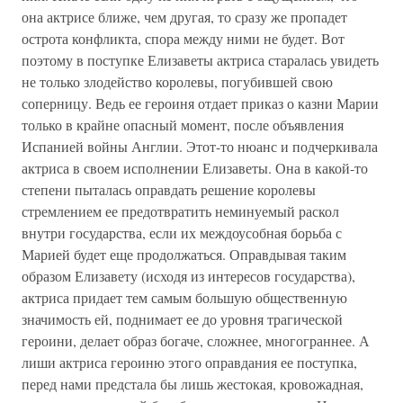
она актрисе ближе, чем другая, то сразу же пропадет
острота конфликта, спора между ними не будет. Вот
поэтому в поступке Елизаветы актриса старалась увидеть
не только злодейство королевы, погубившей свою
соперницу. Ведь ее героиня отдает приказ о казни Марии
только в крайне опасный момент, после объявления
Испанией войны Англии. Этот-то нюанс и подчеркивала
актриса в своем исполнении Елизаветы. Она в какой-то
степени пыталась оправдать решение королевы
стремлением ее предотвратить неминуемый раскол
внутри государства, если их междоусобная борьба с
Марией будет еще продолжаться. Оправдывая таким
образом Елизавету (исходя из интересов государства),
актриса придает тем самым большую общественную
значимость ей, поднимает ее до уровня трагической
героини, делает образ богаче, сложнее, многограннее. А
лиши актриса героиню этого оправдания ее поступка,
перед нами предстала бы лишь жестокая, кровожадная,