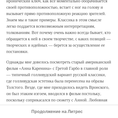
иронический ключ, как все моментально оборачивается
своей противоположностью, встает с ног на голову и
вызывает прямо противоположную реакцию зрителей.
Знаем мы и такие примеры. Классика в этом смысле
легко поддается всевозможным интерпретациям,
толкованиям. Вот почему очень важно всегда бывает, кто
обращается к ней в своем творчестве, с каких позиций —
творческих и идейных — берется за осуществление ее
постановки.
Однажды мне довелось посмотреть старый американский
фильм «Анна Каренина» с Гретой Гарбо в главной роли
— типичный голливудский вариант русской классики,
где голливудская эстетика была перенесена на образы
Толстого. Везде, где мне приходилось видеть Вронского,
он был этаким изгоем, вводился в фильм постольку,
поскольку соприкасался по сюжету с Анной. Любовная
тема выходила на первый и единственный план, а
Продолжение на Литрес
Вронский как социальный тип оставался невыявленным.