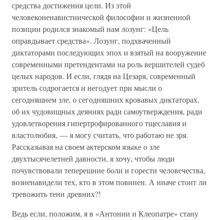
средства достижения цели. Из этой
человеконенавистнической философии и жизненной
позиции родился знакомый нам лозунг: «Цель
оправдывает средства». Лозунг, подхваченный
диктаторами последующих эпох и взятый на вооружение
современными претендентами на роль вершителей судеб
целых народов. И если, глядя на Цезаря, современный
зритель содрогается и негодует при мысли о
сегодняшнем зле, о сегодняшних кровавых диктаторах,
об их чудовищных деяниях ради самоутверждения, ради
удовлетворения гипертрофированного тщеславия и
властолюбия, — я могу считать, что работаю не зря.
Рассказывая на своем актерском языке о зле
двухтысячелетней давности, я хочу, чтобы люди
почувствовали теперешние боли и горести человечества,
возненавидели тех, кто в этом повинен. А иначе стоит ли
тревожить тени древних?!
Ведь если, положим, я в «Антонии и Клеопатре» стану