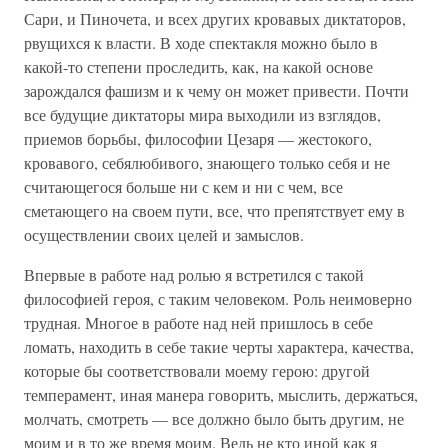
Сари, и Пиночета, и всех других кровавых диктаторов,
рвущихся к власти. В ходе спектакля можно было в
какой-то степени проследить, как, на какой основе
зарождался фашизм и к чему он может привести. Почти
все будущие диктаторы мира выходили из взглядов,
приемов борьбы, философии Цезаря — жестокого,
кровавого, себялюбивого, знающего только себя и не
считающегося больше ни с кем и ни с чем, все
сметающего на своем пути, все, что препятствует ему в
осуществлении своих целей и замыслов.
Впервые в работе над ролью я встретился с такой
философией героя, с таким человеком. Роль неимоверно
трудная. Многое в работе над ней пришлось в себе
ломать, находить в себе такие черты характера, качества,
которые бы соответствовали моему герою: другой
темперамент, иная манера говорить, мыслить, держаться,
молчать, смотреть — все должно было быть другим, не
моим и в то же время моим. Ведь не кто иной как я