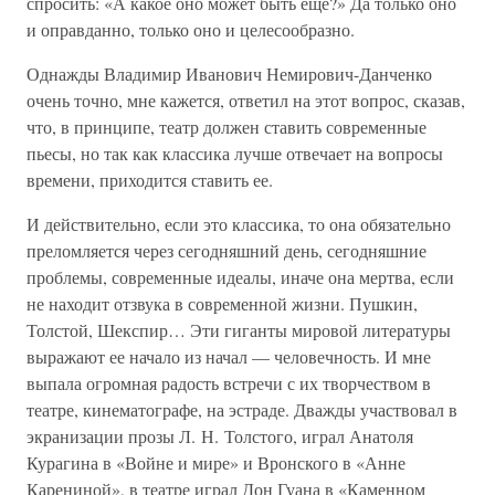
спросить: «А какое оно может быть еще?» Да только оно
и оправданно, только оно и целесообразно.
Однажды Владимир Иванович Немирович-Данченко
очень точно, мне кажется, ответил на этот вопрос, сказав,
что, в принципе, театр должен ставить современные
пьесы, но так как классика лучше отвечает на вопросы
времени, приходится ставить ее.
И действительно, если это классика, то она обязательно
преломляется через сегодняшний день, сегодняшние
проблемы, современные идеалы, иначе она мертва, если
не находит отзвука в современной жизни. Пушкин,
Толстой, Шекспир… Эти гиганты мировой литературы
выражают ее начало из начал — человечность. И мне
выпала огромная радость встречи с их творчеством в
театре, кинематографе, на эстраде. Дважды участвовал в
экранизации прозы Л. Н. Толстого, играл Анатоля
Курагина в «Войне и мире» и Вронского в «Анне
Карениной», в театре играл Дон Гуана в «Каменном