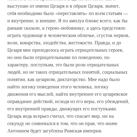
выступаю от имени Цезаря и в образе Цезаря, значит,
себя необходимо было «переставлять» по всем статьям —
и внутренне, и внешне. Я по амплуа ближе всего, как бы
раньше сказали, к герою-любовнику, а здесь предстояло
играть чудовище в человеческом обличье, сгусток нервов,
воли, коварства, злодейства, жестокости. Правда, и до
Цезаря мне приходилось играть отрицательных героев,
но они были отрицательными по поведению, по
характеру, поступкам, это были роли отрицательных
людей, но не таких отрицательных понятий, социальных
понятии, как цезаризм, диктаторство. Мне надо было
найти логику поведения этого человека, логику
движения его мыслей, найти внутреннее его цезаревское
оправдание действий, исходя из его веры, его убеждений,
его внутренней правды, движущих его поступками.
Цезарь ведь всерьез считал, что спасает мир, ни на
секунду не сомневался в том, что он прав, что иначе
Антонием будет загублена Римская империя.