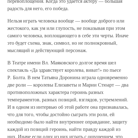
перевоплощения. Когда это удается актеру — большая
радость для него, его победа.
Нельзя играть человека вообще — вообще доброго или
жестокого, как ум или глупость, не показывая при этом
самого человека, воплощающего в себе эти черты. Иначе
это будет схема, знак, символ, но не полнокровный,
мыслящий и действующий персонаж.
В Театре имени Вл. Маяковского долгое время шел
спектакль «Да здравствует королева, виват!» по пьесе
Р. Болта. В нем Татьяна Доронина играла одновременно
две роли — королевы Елизаветы и Марии Стюарт — два
противоположных характера героинь разных
темпераментов, разных позиций, взглядов, устремлений.
И в одном из интервью об этой работе она признавалась,
что для того, чтобы достойно сыграть эти роли, ей
необходимо было найти внутреннее оправдание, защиту
каждой из позиций героинь, найти правду каждой из
них. Иначе если одну из них играть с ощущением, что