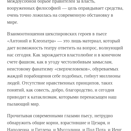
междоусобной борьбе правителей за власть,
вооруженных философией — цель оправдывает средства,
очень точно ложилась на современную обстановку в
мире.
Взаимоотношения шекспировских героев в пьесе
«Антоний и Клеопатра» — это лишь материал, который
дает возможность театру ответить на вопрос, волнующий
нас сегодня. Как зарождается властолюбие и в конечном
счете фашизм, как в угоду честолюбивым замыслам,
неистовому фанатизму «сверхчеловеков», обуреваемых
жаждой порабощения себе подобных, гибнут миллионы
людей. Отсутствие нравственных принципов, таких
понятий, как совесть, добро, благородство, и сегодня
приводит к катаклизмам, которыми перенасыщен наш
пылающий мир.
Прочитывая современными глазами пьесу, нетрудно
обнаружить общие корни, взрастившие и Цезаря, и
Наполеона, и Гитлера, и Муссолини, и Пол Пота, и Иенг