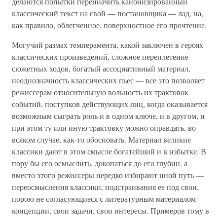
делаются попытки переиначить канонизированный
классический текст на свой — постановщика — лад, на,
как правило, облегченное, поверхностное его прочтение.
Могучий размах темперамента, какой заключен в героях
классических произведений, сложное переплетение
сюжетных ходов, богатый ассоциативный материал,
неоднозначность классических пьес — все это позволяет
режиссерам относительную вольность их трактовок
событий, поступков действующих лиц, когда оказывается
возможным сыграть роль и в одном ключе, и в другом, и
при этом ту или иную трактовку можно оправдать, во
всяком случае, как-то обосновать. Материал великие
классики дают в этом смысле богатейший и в избытке. В
пору бы его осмыслить, докопаться до его глубин, а
вместо этого режиссеры нередко избирают иной путь —
переосмысления классики, подстраивания ее под свои,
порою не согласующиеся с литературным материалом
концепции, свои задачи, свои интересы. Примеров тому в