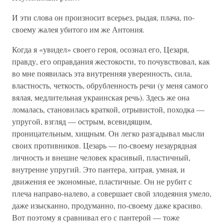
И эти слова он произносит всерьез, рыдая, плача, по-
своему жалея убитого им же Антония.
Когда я «увидел» своего героя, осознал его, Цезаря,
правду, его оправдания жестокости, то почувствовал, как
во мне появилась эта внутренняя уверенность, сила,
властность, четкость, обрубленность речи (у меня самого
вялая, медлительная украинская речь). Здесь же она
ломалась, становилась краткой, отрывистой, походка —
упругой, взгляд — острым, всевидящим,
проницательным, хищным. Он легко разгадывал мысли
своих противников. Цезарь — по-своему незаурядная
личность и внешне человек красивый, пластичный,
внутренне упругий. Это пантера, хитрая, умная, и
движения ее экономные, пластичные. Он не рубит с
плеча направо-налево, а совершает свой злодеяния умело,
даже изысканно, продуманно, по-своему даже красиво.
Вот поэтому я сравнивал его с пантерой — тоже