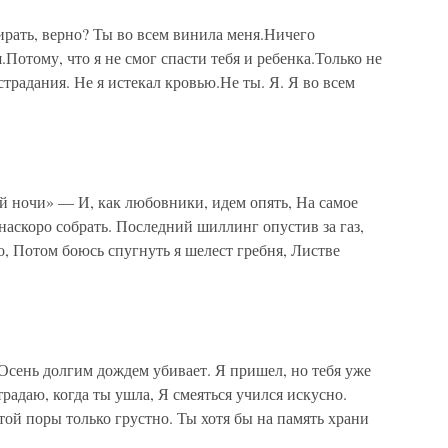
рать, верно? Ты во всем винила меня.Ничего
.Потому, что я не смог спасти тебя и ребенка.Только не
страдания. Не я истекал кровью.Не ты. Я. Я во всем
 ночи» — И, как любовники, идем опять, На самое
наскоро собрать. Последний шиллинг опустив за газ,
, Потом боюсь спугнуть я шелест гребня, Листве
Осень долгим дождем убивает. Я пришел, но тебя уже
традаю, когда ты ушла, Я смеяться учился искусно.
 той поры только грустно. Ты хотя бы на память храни