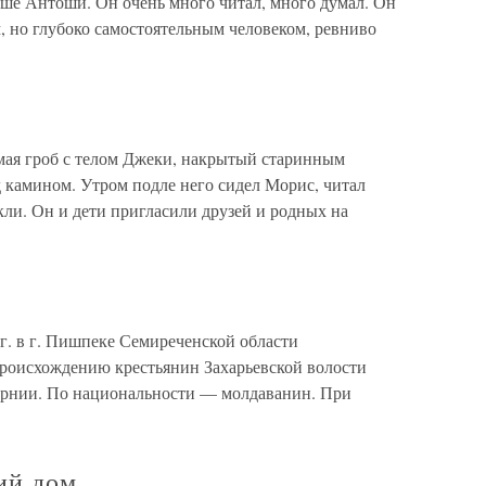
уше Антоши. Он очень много читал, много думал. Он
 но глубоко самостоятельным человеком, ревниво
мая гроб с телом Джеки, накрытый старинным
д камином. Утром подле него сидел Морис, читал
кли. Он и дети пригласили друзей и родных на
г. в г. Пишпеке Семиреченской области
происхождению крестьянин Захарьевской волости
ернии. По национальности — молдаванин. При
ий дом