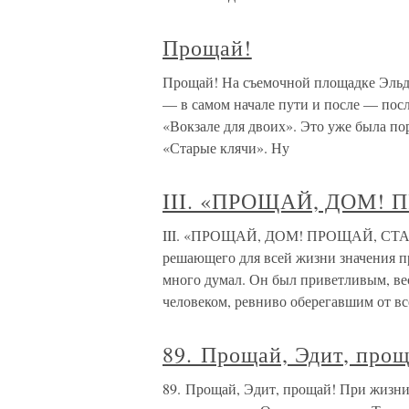
Прощай!
Прощай! На съемочной площадке Эльда
— в самом начале пути и после — пос
«Вокзале для двоих». Это уже была пор
«Старые клячи». Ну
III. «ПРОЩАЙ, ДОМ! 
III. «ПРОЩАЙ, ДОМ! ПРОЩАЙ, СТАР
решающего для всей жизни значения п
много думал. Он был приветливым, ве
человеком, ревниво оберегавшим от вс
89. Прощай, Эдит, прощ
89. Прощай, Эдит, прощай! При жизни