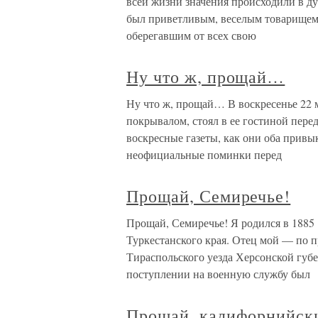
всей жизни значения происходили в д
был приветливым, веселым товарищем,
оберегавшим от всех свою
Ну что ж, прощай…
Ну что ж, прощай… В воскресенье 22 
покрывалом, стоял в ее гостиной пере
воскресные газеты, как они оба привы
неофициальные поминки перед
Прощай, Семиречье!
Прощай, Семиречье! Я родился в 1885 
Туркестанского края. Отец мой — по 
Тираспольского уезда Херсонской губ
поступлении на военную службу был
Прощай, калифорнийск