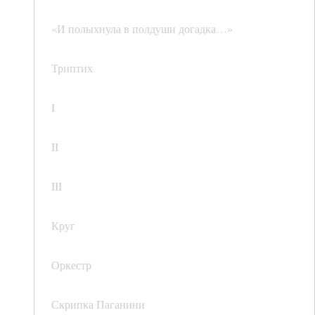
«И полыхнула в полдуши догадка…»
Триптих
I
II
III
Круг
Оркестр
Скрипка Паганини