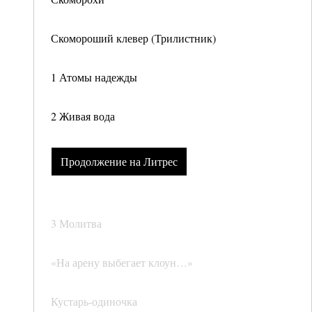
Скомороший клевер (Трилистник)
1 Атомы надежды
2 Живая вода
Продолжение на Литрес
3 Молитва
«На арену выбегает клоун…»
Кустарь-одиночка