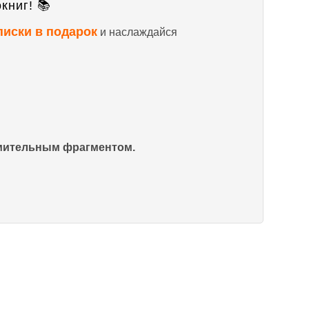
книг! 📚
писки в подарок
и наслаждайся
омительным фрагментом.