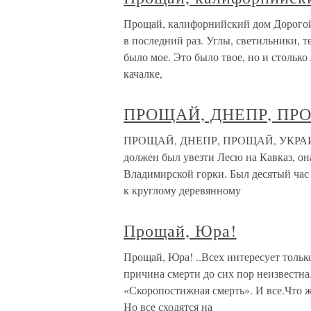
Прощай, калифорнийский дом Дорогой м
в последний раз. Углы, светильники, т
было мое. Это было твое, но и столько
качалке,
ПРОЩАЙ, ДНЕПР, ПР
ПРОЩАЙ, ДНЕПР, ПРОЩАЙ, УКРАИНА! 
должен был увезти Лесю на Кавказ, он
Владимирской горки. Был десятый час 
к круглому деревянному
Прощай, Юра!
Прощай, Юра! ..Всех интересует тольк
причина смерти до сих пор неизвестна
«Скоропостижная смерть». И все.Что ж
Но все сходятся на