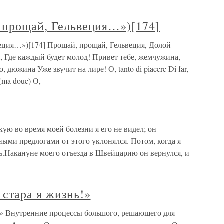
, прощай, Гельвеция…»)[174]
веция…»)[174] Прощай, прощай, Гельвеция, Долой
я, Где каждый будет молод! Привет тебе, жемчужина,
 дюжина Уже звучит на лире! О, tanto di piacere Di far,
 (ma doue) O,
ую во время моей болезни я его не видел; он
зными предлогами от этого уклонялся. Потом, когда я
нь.Накануне моего отъезда в Швейцарию он вернулся, и
стара я жизнь!»
!» Внутренние процессы большого, решающего для