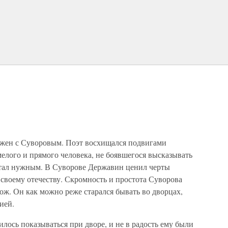
ужен с Суворовым. Поэт восхищался подвигами
мелого и прямого человека, не боявшегося высказывать
считал нужным. В Суворове Державин ценил черты
своему отечеству. Скромность и простота Суворова
мож. Он как можно реже старался бывать во дворцах,
ией.
лось показываться при дворе, и не в радость ему были