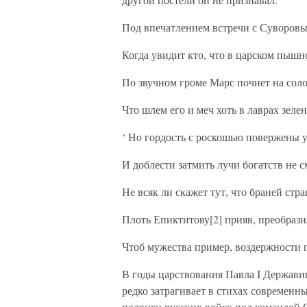
Под впечатлением встречи с Суворовы
Когда увидит кто, что в царском пышн
По звучном громе Марс почиет на соло
Что шлем его и меч хоть в лаврах зеле
‘ Но гордость с роскошью повержены у
И доблести затмить лучи богатств не 
Не всяк ли скажет тут, что браней стр
Плоть Епиктитову[2] прияв, преобрази
Чтоб мужества пример, воздержности
В годы царствования Павла I Державин
редко затрагивает в стихах современн
подвиги русских войск под командой С