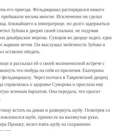
ень его приезда. Фельдмаршал распорядился никого
и прибывали весьма многие. Исключение он сделал
лица, ближайшего к императрице, но долго задержаться
третил Зубова в дверях своей спальни, не подумав
 на декабрьские морозы. Суворов во дворце ходил, едва
ке жарким летом. Он выслушал любезности Зубова и
л оставлен обедать.
рице и рассказал ей о своей молниеносной встрече с
кинуть что-нибудь на себя из приличия. Екатерина
у фельдмаршалу. Через полчаса в Таврический дворец
а справлялась о здоровье Суворова и прислала ему
тую зеленым бархатом. Она передала, что просит
.
гонцу встать на диван и развернуть шубу. Осмотрев со
а поклонился шубе, принял ее на вытянутые руки,
ера Прошку, велел взять шубу на сохранение.
рался.