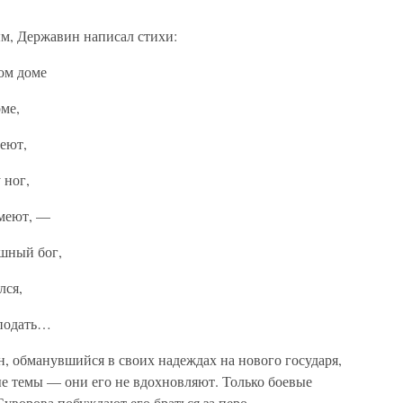
м, Державин написал стихи:
ом доме
ме,
неют,
 ног,
смеют, —
ашный бог,
лся,
 подать…
, обманувшийся в своих надеждах на нового государя,
ые темы — они его не вдохновляют. Только боевые
уворова побуждают его браться за перо.