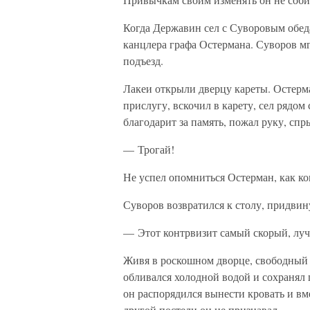
Когда Державин сел с Суворовым обеда
канцлера графа Остермана. Суворов мг
подъезд.
Лакеи открыли дверцу кареты. Остерма
прислугу, вскочил в карету, сел рядом
благодарит за память, пожал руку, спр
— Трогай!
Не успел опомниться Остерман, как ко
Суворов возвратился к столу, придвину
— Этот контрвизит самый скорый, лу
Живя в роскошном дворце, свободный 
обливался холодной водой и сохранял 
он распорядился вынести кровать и вме
другой постели он не признавал.