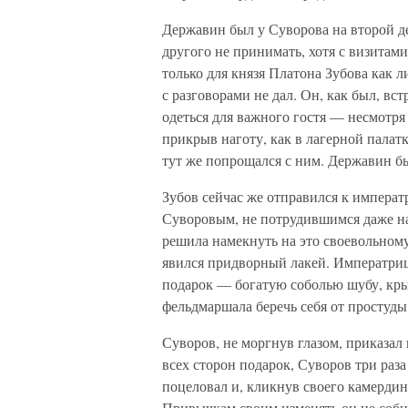
Державин был у Суворова на второй д
другого не принимать, хотя с визитам
только для князя Платона Зубова как 
с разговорами не дал. Он, как был, вс
одеться для важного гостя — несмотря
прикрыв наготу, как в лагерной палат
тут же попрощался с ним. Державин бы
Зубов сейчас же отправился к императ
Суворовым, не потрудившимся даже на
решила намекнуть на это своевольном
явился придворный лакей. Императриц
подарок — богатую соболью шубу, кры
фельдмаршала беречь себя от простуды
Суворов, не моргнув глазом, приказал 
всех сторон подарок, Суворов три раз
поцеловал и, кликнув своего камердин
Привычкам своим изменять он не соби