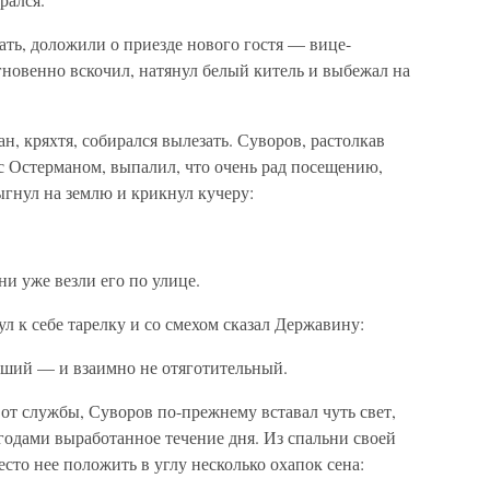
ть, доложили о приезде нового гостя — вице-
новенно вскочил, натянул белый китель и выбежал на
н, кряхтя, собирался вылезать. Суворов, растолкав
 с Остерманом, выпалил, что очень рад посещению,
ыгнул на землю и крикнул кучеру:
ни уже везли его по улице.
л к себе тарелку и со смехом сказал Державину:
чший — и взаимно не отяготительный.
от службы, Суворов по-прежнему вставал чуть свет,
годами выработанное течение дня. Из спальни своей
сто нее положить в углу несколько охапок сена: