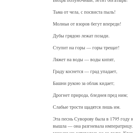
Тьма от чела, с посвиста пыль!
Молньи от взоров бегут впереди!
Дубы грядою лежат позади.
Ступит на горы — горы трещат!
Ляжет на воды — воды кипят,
Граду коснется — град упадает,
Башни рукою за облак кидает;
Дрогнет природа, бледнея пред ним;
Слабые трости щадятся лишь им.
Эта песнь Суворову была в 1795 году 
вышла — она разгневала императрицу
меньше их оставалось на ее долю. Кром