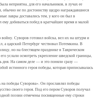
была неприятна, для его начальников, в лучах ее
и, обычно не по достоинству щедро награждавшиеся
ные лавры доставались тем, у кого он был в
 ему добиваться побед в кратчайшее время и малой
 войну. Суворов готовил войска, вел их на штурм и
, а царский Петербург чествовал Потемкина. В
олицу, но на блестящем празднике в Таврическом
 его услали осмотреть укрепление шведской границы,
ть дня. На самом деле — и это поняли сразу —
обой истинного героя победы, которая приписывалась
 на победы Суворова». Он прославлял победы
усство своего героя. Под его пером Суворов получал
родной поэзии отмечены посвященные ему строки