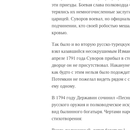
эти приезды. Боевая слава полководца 
терялись их немногочисленные заслуг
царицей. Суворов воевал, но официаль
подчинении, кто своей робостью мешал
кровью.
Так было и во вторую русско-турецкую
взял казавшийся несокрушимым Измаил
апреле 1791 года Суворов прибыл в ст
дворце он не присутствовал. Накануне
как будто с этим нельзя было подожда
Потемкин не пожелал видеть рядом с с
ему одному.
В 1794 году Державин сочинил «Песнь
русского оружия и полководческое иск
вид былинного богатыря. Чертами на
стихотворения:
Вихрь полуночный, летит богатырь!