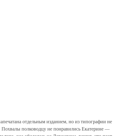
напечатана отдельным изданием, но из типографии не
. Похвалы полководцу не понравились Екатерине —
е того, она обиделась на Державина, решив, что поэт