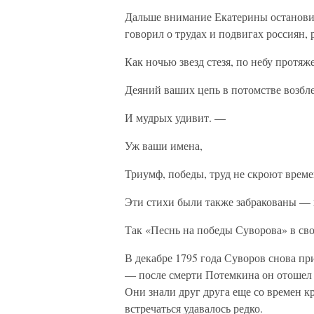
Дальше внимание Екатерины останови
говорил о трудах и подвигах россиян, 
Как ночью звезд стезя, по небу протяж
Деяний ваших цепь в потомстве возбл
И мудрых удивит. —
Уж ваши имена,
Триумф, победы, труд не скроют вре
Эти стихи были также забракованы — п
Так «Песнь на победы Суворова» в свое
В декабре 1795 года Суворов снова пр
— после смерти Потемкина он отошел 
Они знали друг друга еще со времен к
встречаться удавалось редко.