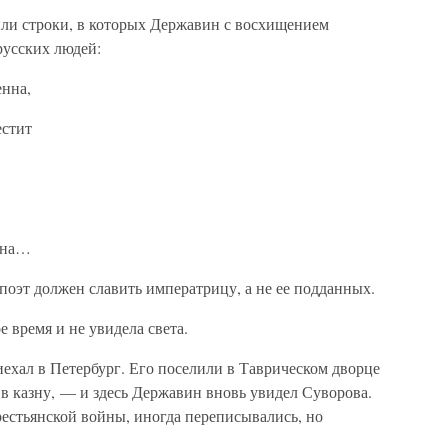
ли строки, в которых Державин с восхищением
русских людей:
енна,
естит
мена…
оэт должен славить императрицу, а не ее подданных.
 время и не увидела света.
иехал в Петербург. Его поселили в Таврическом дворце
в казну, — и здесь Державин вновь увидел Суворова.
рестьянской войны, иногда переписывались, но