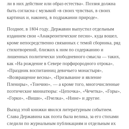
ли в них действие или образ естества». Поэзия должна
быть согласна с музыкой «в своих чувствах, в своих
картинах и, наконец, в подражании природе».
Позднее, в 1804 году, Державин выпустил отдельным
изданием свои «Анакреонтические песни», куда вошел,
кроме непосредственно связанных с темой сборника, ряд
стихотворений, близких к ним по содержанию и
лишенных политически злободневного смысла — таких,
как «На рождение в Севере порфирородного отрока»,
«Праздник воспитанниц девичьего монастыря»,
«Возвращение весны», «Призывание и явление
Плениры», «Тончию», — а кроме того, многочисленные
поэтические миниатюры: «Цепочка», «Чечетка», «Горы»,
«Горки», «Виши», «Пчелка», «Нине» и другие.
Выход этой книжки явился литературным событием.
Слава Державина как поэта была велика, за его стихами
следили по журнальным публикациям и отдельным их