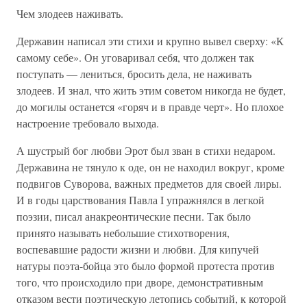
Чем злодеев наживать.
Державин написал эти стихи и крупно вывел сверху: «К
самому себе». Он уговаривал себя, что должен так
поступать — лениться, бросить дела, не наживать
злодеев. И знал, что жить этим советом никогда не будет,
до могилы останется «горяч и в правде черт». Но плохое
настроение требовало выхода.
А шустрый бог любви Эрот был зван в стихи недаром.
Державина не тянуло к оде, он не находил вокруг, кроме
подвигов Суворова, важных предметов для своей лиры.
И в годы царствования Павла I упражнялся в легкой
поэзии, писал анакреонтические песни. Так было
принято называть небольшие стихотворения,
воспевавшие радости жизни и любви. Для кипучей
натуры поэта-бойца это было формой протеста против
того, что происходило при дворе, демонстративным
отказом вести поэтическую летопись событий, к которой