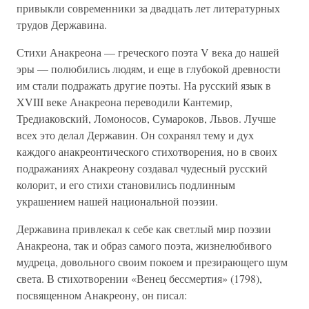
привыкли современники за двадцать лет литературных
трудов Державина.
Стихи Анакреона — греческого поэта V века до нашей
эры — полюбились людям, и еще в глубокой древности
им стали подражать другие поэты. На русский язык в
XVIII веке Анакреона переводили Кантемир,
Тредиаковский, Ломоносов, Сумароков, Львов. Лучше
всех это делал Державин. Он сохранял тему и дух
каждого анакреонтического стихотворения, но в своих
подражаниях Анакреону создавал чудесный русский
колорит, и его стихи становились подлинным
украшением нашей национальной поэзии.
Державина привлекал к себе как светлый мир поэзии
Анакреона, так и образ самого поэта, жизнелюбивого
мудреца, довольного своим покоем и презирающего шум
света. В стихотворении «Венец бессмертия» (1798),
посвященном Анакреону, он писал: