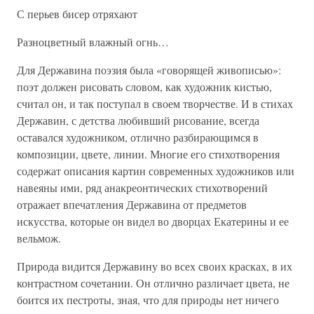
С перьев бисер отряхают
Разноцветный влажный огнь…
Для Державина поэзия была «говорящей живописью»:
поэт должен рисовать словом, как художник кистью,
считал он, и так поступал в своем творчестве. И в стихах
Державин, с детства любивший рисование, всегда
оставался художником, отлично разбирающимся в
композиции, цвете, линии. Многие его стихотворения
содержат описания картин современных художников или
навеяны ими, ряд анакреонтических стихотворений
отражает впечатления Державина от предметов
искусства, которые он видел во дворцах Екатерины и ее
вельмож.
Природа видится Державину во всех своих красках, в их
контрастном сочетании. Он отлично различает цвета, не
боится их пестроты, зная, что для природы нет ничего