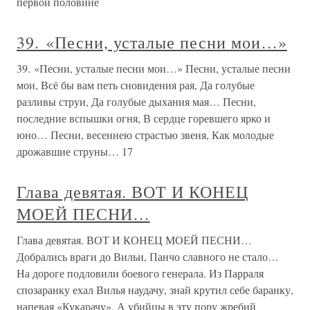
первой половине
39. «Песни, усталые песни мои…»
39. «Песни, усталые песни мои…» Песни, усталые песни
мои, Всё бы вам петь сновидения рая, Да голубые
разливы струи, Да голубые дыхания мая… Песни,
последние вспышки огня, В сердце горевшего ярко и
юно… Песни, весеннею страстью звеня, Как молодые
дрожавшие струны… 17
Глава девятая. ВОТ И КОНЕЦ
МОЕЙ ПЕСНИ…
Глава девятая. ВОТ И КОНЕЦ МОЕЙ ПЕСНИ…
Добрались враги до Вильи, Панчо славного не стало…
На дороге подловили боевого генерала. Из Парраля
спозаранку ехал Вилья наудачу, знай крутил себе баранку,
напевая «Кукарачу». А убийцы в эту пору жребий