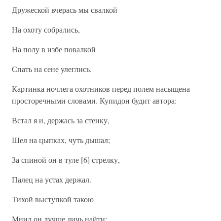
Дружеской вчерась мы свалкой
На охоту собрались,
На полу в избе повалкой
Спать на сене улеглись.
Картинка ночлега охотников перед полем насыщена
просторечными словами. Купидон будит автора:
Встал я и, держась за стенку,
Шел на цыпках, чуть дышал;
За спиной он в туле [6] стрелку,
Палец на устах держал.
Тихой выступкой такою
Мнил он лучше дичь найти;