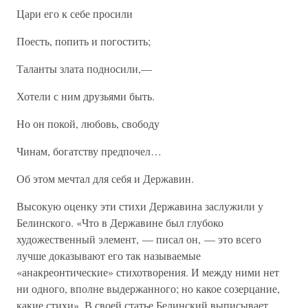
Цари его к себе просили
Поесть, попить и погостить;
Таланты злата подносили,—
Хотели с ним друзьями быть.
Но он покой, любовь, свободу
Чинам, богатству предпочел…
Об этом мечтал для себя и Державин.
Высокую оценку эти стихи Державина заслужили у
Белинского. «Что в Державине был глубоко
художественный элемент, — писал он, — это всего
лучше доказывают его так называемые
«анакреонтические» стихотворения. И между ними нет
ни одного, вполне выдержанного; но какое созерцание,
какие стихи». В своей статье Белинский выписывает