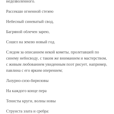
недозволенного.
Рассекши огненной стезею
Небесный синеватый свод,
Багряной облечен зарею,
Сошел на землю новый год.
Следом за описанием некой кометы, пролетавшей по
синему небосводу, с таким же вниманием и мастерством,
с живым любованием увиденным поэт рисует, например,
павлина с его ярким оперением;
Лазурно-сизо-бирюзовы
На каждого конце пера
Тенисты круги, волны новы
Струиста злата и сребра: