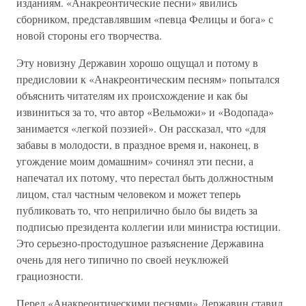
изданиям. «Анакреонтические песни» явились
сборником, представлявшим «певца Фелицы и бога» с
новой стороны его творчества.
Эту новизну Державин хорошо ощущал и потому в
предисловии к «Анакреонтическим песням» попытался
объяснить читателям их происхождение и как бы
извиниться за то, что автор «Вельможи» и «Водопада»
занимается «легкой поэзией». Он рассказал, что «для
забавы в молодости, в праздное время и, наконец, в
угождение моим домашним» сочинял эти песни, а
напечатал их потому, что перестал быть должностным
лицом, стал частным человеком и может теперь
публиковать то, что неприлично было бы видеть за
подписью президента коллегии или министра юстиции.
Это серьезно-простодушное разъяснение Державина
очень для него типично по своей неуклюжей
грациозности.
Перед «Анакреонтическими песнями» Державин ставил