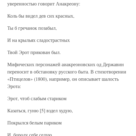
уверенностью говорит Анакреону:
Коль бы видел дев сих красных,
Ты б гречанок позабыл,
И на крыльях сладострастных
Твой Эрот прикован был.
Мифических персонажей аиакреоновских од Державин
переносит в обстановку русского быта. В стихотворении
«Птицелов» (1800), например, он описывает шалость
Эрота:
Эрот, чтоб слабым стариком
Казаться, гуню [5] вздел худую,
Покрылся белым париком
И, бороду себе седую