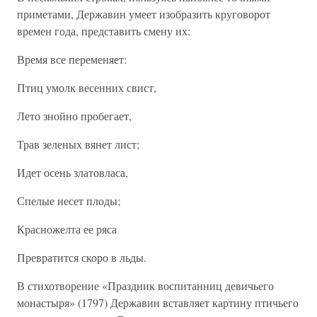
приметами, Державин умеет изобразить круговорот
времен года, представить смену их:
Время все переменяет:
Птиц умолк весенних свист,
Лето знойно пробегает,
Трав зеленых вянет лист;
Идет осень златовласа,
Спелые несет плоды;
Красножелта ее ряса
Превратится скоро в льды.
В стихотворение «Праздник воспитанниц девичьего
монастыря» (1797) Державин вставляет картину птичьего