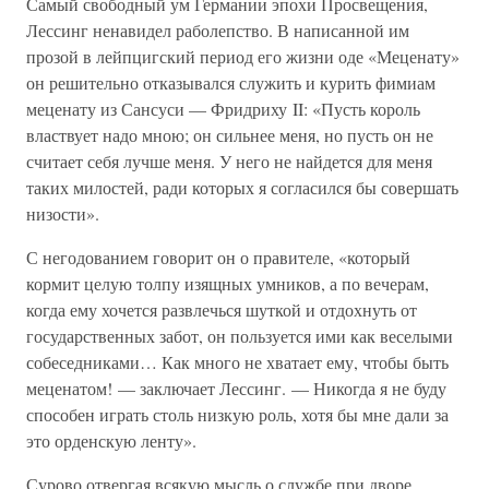
Самый свободный ум Германии эпохи Просвещения,
Лессинг ненавидел раболепство. В написанной им
прозой в лейпцигский период его жизни оде «Меценату»
он решительно отказывался служить и курить фимиам
меценату из Сансуси — Фридриху II: «Пусть король
властвует надо мною; он сильнее меня, но пусть он не
считает себя лучше меня. У него не найдется для меня
таких милостей, ради которых я согласился бы совершать
низости».
С негодованием говорит он о правителе, «который
кормит целую толпу изящных умников, а по вечерам,
когда ему хочется развлечься шуткой и отдохнуть от
государственных забот, он пользуется ими как веселыми
собеседниками… Как много не хватает ему, чтобы быть
меценатом! — заключает Лессинг. — Никогда я не буду
способен играть столь низкую роль, хотя бы мне дали за
это орденскую ленту».
Сурово отвергая всякую мысль о службе при дворе,