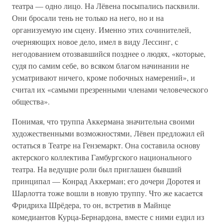
театра — одно лицо. На Лёвена посыпались пасквили.
Они бросали тень не только на него, но и на
организуемую им сцену. Именно этих сочинителей,
очерняющих новое дело, имел в виду Лессинг, с
негодованием отозвавшийся позднее о людях, «которые,
судя по самим себе, во всяком благом начинании не
усматривают ничего, кроме побочных намерений», и
считал их «самыми презренными членами человеческого
общества».
Понимая, что труппа Аккермана значительна своими
художественными возможностями, Лёвен предложил ей
остаться в Театре на Генземаркт. Она составила основу
актерского коллектива Гамбургского национального
театра. На ведущие роли был приглашен бывший
принципал — Конрад Аккерман; его дочери Доротея и
Шарлотта тоже вошли в новую труппу. Что же касается
Фридриха Шрёдера, то он, встретив в Майнце
комедиантов Курца-Бернардона, вместе с ними ездил из