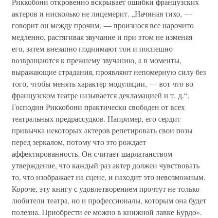
Риккобони откровенно вскрывает ошибки французских
актеров и нисколько не лицемерит. „Начиная тихо, —
говорит он между прочим, — произнося все нарочито
медленно, растягивая звучание и при этом не изменяя
его, затем внезапно поднимают тон и поспешно
возвращаются к прежнему звучанию, а в моменты,
выражающие страдания, проявляют непомерную силу без
того, чтобы менять характер модуляции, — вот что во
французском театре называется декламацией и т. д.“.
Господин Риккобони практически свободен от всех
театральных предрассудков. Например, его сердит
привычка некоторых актеров репетировать свои позы
перед зеркалом, потому что это рождает
аффектированность. Он считает шарлатанством
утверждение, что каждый раз актер должен чувствовать
то, что изображает на сцене, и находит это невозможным.
Короче, эту книгу с удовлетворением прочтут не только
любители театра, но и профессионалы, которым она будет
полезна. Приобрести ее можно в книжной лавке Бурдо».