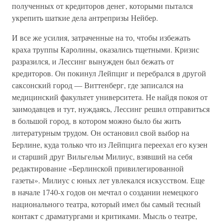
полученных от кредиторов денег, которыми пытался
укрепить шаткие дела антрепризы Нейбер.
И все же усилия, затраченные на то, чтобы избежать
краха труппы Каролины, оказались тщетными. Кризис
разразился, и Лессинг вынужден был бежать от
кредиторов. Он покинул Лейпциг и перебрался в другой
саксонский город — Виттенберг, где записался на
медицинский факультет университета. Не найдя покоя от
заимодавцев и тут, нуждаясь, Лессинг решил отправиться
в большой город, в котором можно было бы жить
литературным трудом. Он остановил свой выбор на
Берлине, куда только что из Лейпцига переехал его кузен
и старший друг Вильгельм Милиус, взявший на себя
редактирование «Берлинской привилегированной
газеты». Милиус с юных лет увлекался искусством. Еще
в начале 1740-х годов он мечтал о создании немецкого
национального театра, который имел бы самый тесный
контакт с драматургами и критиками. Мысль о театре,