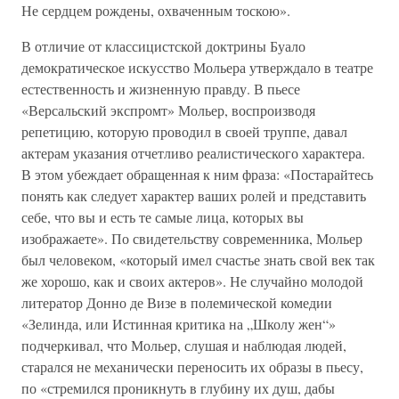
Не сердцем рождены, охваченным тоскою».
В отличие от классицистской доктрины Буало
демократическое искусство Мольера утверждало в театре
естественность и жизненную правду. В пьесе
«Версальский экспромт» Мольер, воспроизводя
репетицию, которую проводил в своей труппе, давал
актерам указания отчетливо реалистического характера.
В этом убеждает обращенная к ним фраза: «Постарайтесь
понять как следует характер ваших ролей и представить
себе, что вы и есть те самые лица, которых вы
изображаете». По свидетельству современника, Мольер
был человеком, «который имел счастье знать свой век так
же хорошо, как и своих актеров». Не случайно молодой
литератор Донно де Визе в полемической комедии
«Зелинда, или Истинная критика на „Школу жен“»
подчеркивал, что Мольер, слушая и наблюдая людей,
старался не механически переносить их образы в пьесу,
по «стремился проникнуть в глубину их душ, дабы