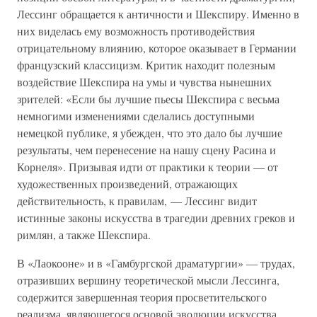
Лессинг обращается к античности и Шекспиру. Именно в
них виделась ему возможность противодействия
отрицательному влиянию, которое оказывает в Германии
французский классицизм. Критик находит полезным
воздействие Шекспира на умы и чувства нынешних
зрителей: «Если бы лучшие пьесы Шекспира с весьма
немногими изменениями сделались доступными
немецкой публике, я убежден, что это дало бы лучшие
результаты, чем перенесение на нашу сцену Расина и
Корнеля». Призывая идти от практики к теории — от
художественных произведений, отражающих
действительность, к правилам, — Лессинг видит
истинные законы искусства в трагедии древних греков и
римлян, а также Шекспира.
В «Лаокооне» и в «Гамбургской драматургии» — трудах,
отразивших вершину теоретической мысли Лессинга,
содержится завершенная теория просветительского
реализма, являющегося основой эволюции искусства