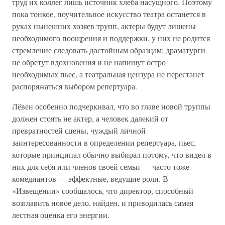
труд их коллег лишь источник хлеба насущного. Поэтому
пока тонкое, поучительное искусство театра останется в
руках нынешних хозяев трупп, актеры будут лишены
необходимого поощрения и поддержки, у них не родится
стремление следовать достойным образцам; драматурги
не обретут вдохновения и не напишут остро
необходимых пьес, а театральная цензура не перестанет
распоряжаться выбором репертуара.
Лёвен особенно подчеркивал, что во главе новой труппы
должен стоять не актер, а человек далекий от
превратностей сцены, чуждый личной
заинтересованности в определении репертуара, пьес,
которые принципал обычно выбирал потому, что видел в
них для себя или членов своей семьи — часто тоже
комедиантов — эффектные, ведущие роли. В
«Извещении» сообщалось, что директор, способный
возглавить новое дело, найден, и приводилась самая
лестная оценка его энергии.