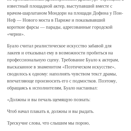
известный площадной актер, выступавший вместе с
врачом-шарлатаном Мондори на площади Дофина у Пон-
Неф — Нового моста в Париже и показывавший
короткие фарсы — парады, адресованные городской
«черни».
Буало считал реалистическое искусство забавой для
лакеев и отказывал ему в возможности пробиться на
профессиональную сцену. Требование Буало к актерам,
высказанное в знаменитом «Поэтическом искусстве»,
сводилось к одному: наполнять чувством текст драмы,
впечатляюще произносить его с подмостков. Поэтому,
обращаясь к исполнителям, Буало настаивал:
«Должны и вы печаль щемящую познать:
Чтоб начал плакать я, должны и вы рыдать.
Трескучие слова, что слышим мы порою,