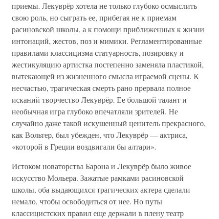
приемы. Лекуврёр хотела не только глубоко осмыслить
свою роль, но сыграть ее, прибегая не к приемам
расиновской школы, а к помощи приближенных к жизни
интонаций, жестов, поз и мимики. Регламентированные
правилами классицизма статуарность, позировку и
жестикуляцию артистка постепенно заменяла пластикой,
вытекающей из жизненного смысла играемой сцены. К
несчастью, трагическая смерть рано прервала полное
исканий творчество Лекуврёр. Ее большой талант и
необычная игра глубоко впечатляли зрителей. Не
случайно даже такой искушенный ценитель прекрасного,
как Вольтер, был убежден, что Лекуврёр — актриса,
«которой в Греции воздвигали бы алтари».
Истоком новаторства Барона и Лекуврёр было живое
искусство Мольера. Зажатые рамками расиновской
школы, оба выдающихся трагических актера сделали
немало, чтобы освободиться от нее. Но путы
классицистских правил еще держали в плену театр