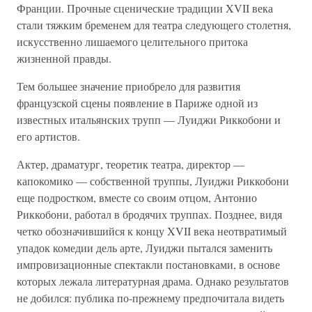
Франции. Прочные сценические традиции XVII века
стали тяжким бременем для театра следующего столетня,
искусственно лишаемого целительного притока
жизненной правды.
Тем большее значение приобрело для развития
французской сцены появление в Париже одной из
известных итальянских трупп — Луиджи Риккобони и
его артистов.
Актер, драматург, теоретик театра, директор —
капокомико — собственной труппы, Луиджи Риккобони
еще подростком, вместе со своим отцом, Антонио
Риккобони, работал в бродячих труппах. Позднее, видя
четко обозначившийся к концу XVII века неотвратимый
упадок комедии дель арте, Луиджи пытался заменить
импровизационные спектакли постановками, в основе
которых лежала литературная драма. Однако результатов
не добился: публика по-прежнему предпочитала видеть