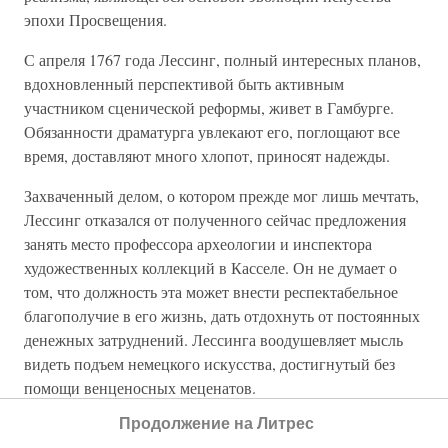
эпохи Просвещения.
С апреля 1767 года Лессинг, полный интересных планов,
вдохновленный перспективой быть активным
участником сценической реформы, живет в Гамбурге.
Обязанности драматурга увлекают его, поглощают все
время, доставляют много хлопот, приносят надежды.
Захваченный делом, о котором прежде мог лишь мечтать,
Лессинг отказался от полученного сейчас предложения
занять место профессора археологии и инспектора
художественных коллекций в Касселе. Он не думает о
том, что должность эта может внести респектабельное
благополучие в его жизнь, дать отдохнуть от постоянных
денежных затруднений. Лессинга воодушевляет мысль
видеть подъем немецкого искусства, достигнутый без
помощи венценосных меценатов.
Продолжение на Литрес
Его приезд в Гамбург был словно практическим