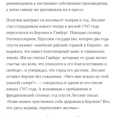
рекомендовать к постановке собственные произведения,
а затем самому же критиковать их в прессе.
Получив контракт на восемьсот талеров в год, Лессинг
стал сотрудником нового театра и весной 1767 года
переселился из Берлина в Гамбург. Покидая столицу
Гогенцоллернов, Прусское государство, которое два года
спустя назовет «наиболее рабской страной в Европе», он
надеялся, что нашел благотворный оазис в германских
землях. Им он считал Гамбург, которому от души желал
счастья «во всем, что относится к его благосостоянию и
свободе», и утверждал, что город его достоин. Лессинг
оставил Берлин без сожаления. «Чего мне искать на этой
унылой галере?» — говорилось в одном из его писем
начала 1767 года. А вспоминая о пребывании в
фридриховской столице, год спустя Лессинг писал:
«Разве можно чувствовать себя здоровым в Берлине? Все,
что здесь видишь, переполняет желчью».