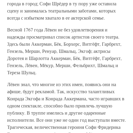
города в город; Софи Шрёдер в ту пору уже оставила
сцену и занималась театральными заботами, которых
всегда с избытком хватало в ее актерской семье.
Весной 1767 года Лёвен не без удовлетворения и
надежды просматривал список артистов своего театра.
Здесь были Аккерман, Бёк, Борхерс, Витгёфт, Гарбрехт,
Гензель, Мерши, Ренуар, Шмальц, Экгоф; актрисы
Доротея и Шарлотта Аккерман, Бёк, Витгёфт, Гарбрехт,
Гензель, Лёвен, Мёкур, Мерши, Фельбрихт, Шмальц и
Тереза Шульц.
Лёвен знал, что многие из этих имен, появись они на
афише, будут рекламой. Так, искусство талантливых
Конрада Экгофа и Конрада Аккермана, часто игравших в
одном спектакле, способно было привлечь лучшую
публику. В труппе имелись и другие одаренные
исполнители. Все они уже не один год выступали вместе.
Трагическая, величественная героиня Софи Фридерика