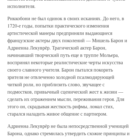
исполнителя.
Риккобони не был одинок в своих исканиях. До него, в
1720-е годы, попытки практического изменения
артистической манеры предприняли выдающиеся
французские актеры двух поколений — Мишель Барон и
Адриенна Лекуврёр. Трагический актер Барон,
начинавший творческий путь еще в труппе Мольера,
воспринял некоторые реалистические черты искусства
своего славного учителя. Барон пытался покорить
зрителя не отвлеченно холодной псалмодирующей
читкой роли, но приблизить слово, звучащее с
подмостков, привычный сценический жест к жизни —
сделать их отражением мысли, переживания героя. Для
этого он, скрадывая жесткость рифмы, ломал стих,
старался наладить живое общение с партнером.
Адриенна Лекуврёр не была непосредственной ученицей
Барона, однако стремилась утвердить схожие принципы и