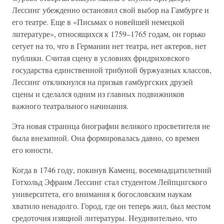
Лессинг убежденно остановил свой выбор на Гамбурге и
его театре. Еще в «Письмах о новейшей немецкой
литературе», относящихся к 1759–1765 годам, он горько
сетует на то, что в Германии нет театра, нет актеров, нет
публики. Считая сцену в условиях фридриховского
государства единственной трибуной буржуазных классов,
Лессинг откликнулся на призыв гамбургских друзей
сцены и сделался одним из главных подвижников
важного театрального начинания.
Эта новая страница биографии великого просветителя не
была внезапной. Она формировалась давно, со времен
его юности.
Когда в 1746 году, покинув Каменц, восемнадцатилетний
Готхольд Эфраим Лессинг стал студентом Лейпцигского
университета, его внимания к богословским наукам
хватило ненадолго. Город, где он теперь жил, был местом
средоточия изящной литературы. Неудивительно, что