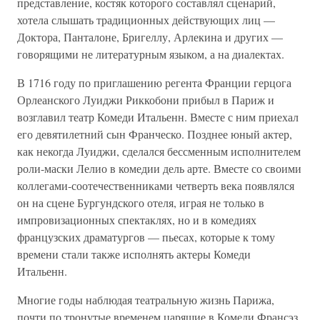
представление, костяк которого составлял сценарий,
хотела слышать традиционных действующих лиц —
Доктора, Панталоне, Бригеллу, Арлекина и других —
говорящими не литературным языком, а на диалектах.
В 1716 году по приглашению регента Франции герцога
Орлеанского Луиджи Риккобони прибыл в Париж и
возглавил театр Комеди Итальенн. Вместе с ним приехал
его девятилетний сын Франческо. Позднее юный актер,
как некогда Луиджи, сделался бессменным исполнителем
роли-маски Лелио в комедии дель арте. Вместе со своими
коллегами-соотечественниками четверть века появлялся
он на сцене Бургундского отеля, играя не только в
импровизационных спектаклях, но и в комедиях
французских драматургов — пьесах, которые к тому
времени стали также исполнять актеры Комеди
Итальенн.
Многие годы наблюдая театральную жизнь Парижа,
почти по тронутые временем царящие в Комеди Франсэз