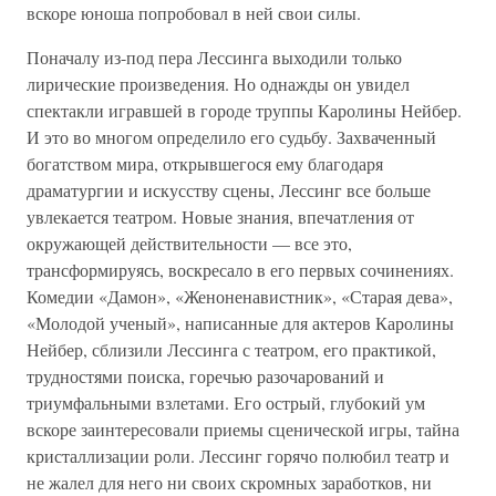
вскоре юноша попробовал в ней свои силы.
Поначалу из-под пера Лессинга выходили только
лирические произведения. Но однажды он увидел
спектакли игравшей в городе труппы Каролины Нейбер.
И это во многом определило его судьбу. Захваченный
богатством мира, открывшегося ему благодаря
драматургии и искусству сцены, Лессинг все больше
увлекается театром. Новые знания, впечатления от
окружающей действительности — все это,
трансформируясь, воскресало в его первых сочинениях.
Комедии «Дамон», «Женоненавистник», «Старая дева»,
«Молодой ученый», написанные для актеров Каролины
Нейбер, сблизили Лессинга с театром, его практикой,
трудностями поиска, горечью разочарований и
триумфальными взлетами. Его острый, глубокий ум
вскоре заинтересовали приемы сценической игры, тайна
кристаллизации роли. Лессинг горячо полюбил театр и
не жалел для него ни своих скромных заработков, ни