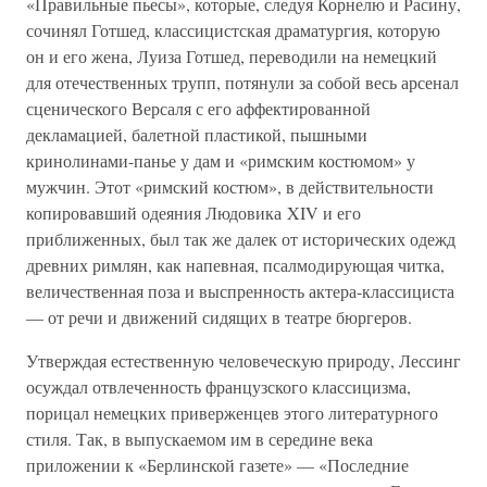
«Правильные пьесы», которые, следуя Корнелю и Расину,
сочинял Готшед, классицистская драматургия, которую
он и его жена, Луиза Готшед, переводили на немецкий
для отечественных трупп, потянули за собой весь арсенал
сценического Версаля с его аффектированной
декламацией, балетной пластикой, пышными
кринолинами-панье у дам и «римским костюмом» у
мужчин. Этот «римский костюм», в действительности
копировавший одеяния Людовика XIV и его
приближенных, был так же далек от исторических одежд
древних римлян, как напевная, псалмодирующая читка,
величественная поза и выспренность актера-классициста
— от речи и движений сидящих в театре бюргеров.
Утверждая естественную человеческую природу, Лессинг
осуждал отвлеченность французского классицизма,
порицал немецких приверженцев этого литературного
стиля. Так, в выпускаемом им в середине века
приложении к «Берлинской газете» — «Последние