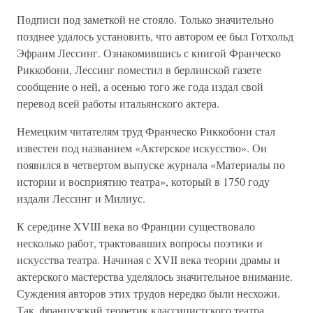
Подписи под заметкой не стояло. Только значительно
позднее удалось установить, что автором ее был Готхольд
Эфраим Лессинг. Ознакомившись с книгой Франческо
Риккобони, Лессинг поместил в берлинской газете
сообщение о ней, а осенью того же года издал свой
перевод всей работы итальянского актера.
Немецким читателям труд Франческо Риккобони стал
известен под названием «Актерское искусство». Он
появился в четвертом выпуске журнала «Материалы по
истории и восприятию театра», который в 1750 году
издали Лессинг и Милиус.
К середине XVIII века во Франции существовало
несколько работ, трактовавших вопросы поэтики и
искусства театра. Начиная с XVII века теории драмы и
актерского мастерства уделялось значительное внимание.
Суждения авторов этих трудов нередко были несхожи.
Так, французский теоретик классицистского театра