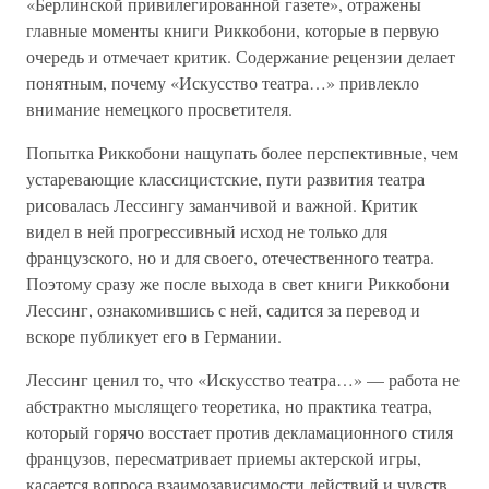
«Берлинской привилегированной газете», отражены
главные моменты книги Риккобони, которые в первую
очередь и отмечает критик. Содержание рецензии делает
понятным, почему «Искусство театра…» привлекло
внимание немецкого просветителя.
Попытка Риккобони нащупать более перспективные, чем
устаревающие классицистские, пути развития театра
рисовалась Лессингу заманчивой и важной. Критик
видел в ней прогрессивный исход не только для
французского, но и для своего, отечественного театра.
Поэтому сразу же после выхода в свет книги Риккобони
Лессинг, ознакомившись с ней, садится за перевод и
вскоре публикует его в Германии.
Лессинг ценил то, что «Искусство театра…» — работа не
абстрактно мыслящего теоретика, но практика театра,
который горячо восстает против декламационного стиля
французов, пересматривает приемы актерской игры,
касается вопроса взаимозависимости действий и чувств