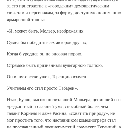
за его пристрастие к «городским» демократическим
сюжетам и персонажам, за форму, доступную пониманию
ярмарочной толпы:
«И, может быть, Мольер, изображая их,
Сумел бы победить всех авторов других,
Когда б уродцев он не рисовал порою,
Стремясь быть признанным вульгарною толпою.
Он в шутовство ушел; Теренцию взамен
Учителем его стал просто Табарен».
Итак, Буало, высоко почитавший Мольера, ценивший его
«редкостный и славный ум», способный более, чем
талант Корнеля и даже Расина, «схватить природу», не
мог простить того, что наставником комедиографа стал
не прославленный древнеримский драматург Теренций, а