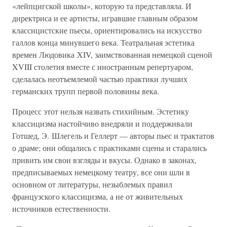
«лейпцигской школы», которую та представляла. И
директриса и ее артисты, игравшие главным образом
классицистские пьесы, ориентировались на искусство
галлов конца минувшего века. Театральная эстетика
времен Людовика XIV, заимствованная немецкой сценой
XVIII столетия вместе с иностранным репертуаром,
сделалась неотъемлемой частью практики лучших
германских трупп первой половины века.
Процесс этот нельзя назвать стихийным. Эстетику
классицизма настойчиво внедряли и поддерживали
Готшед, Э. Шлегель и Геллерт — авторы пьес и трактатов
о драме; они общались с практиками сцены и старались
привить им свои взгляды и вкусы. Однако в законах,
предписываемых немецкому театру, все они шли в
основном от литературы, незыблемых правил
французского классицизма, а не от живительных
источников естественности.