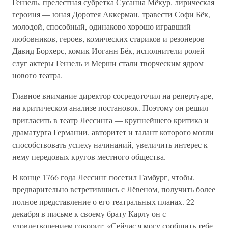
Гензель, прелестная субретка Сусанна Мёкур, лирическая
героиня — юная Доротея Аккерман, травести Софи Бёк,
молодой, способный, одинаково хорошо игравший
любовников, героев, комических стариков и резонеров
Давид Борхерс, комик Иоганн Бёк, исполнители ролей
слуг актеры Гензель и Мерши стали творческим ядром
нового театра.
Главное внимание директор сосредоточил на репертуаре,
на критическом анализе постановок. Поэтому он решил
пригласить в театр Лессинга — крупнейшего критика и
драматурга Германии, авторитет и талант которого могли
способствовать успеху начинаний, увеличить интерес к
нему передовых кругов местного общества.
В конце 1766 года Лессинг посетил Гамбург, чтобы,
предварительно встретившись с Лёвеном, получить более
полное представление о его театральных планах. 22
декабря в письме к своему брату Карлу он с
удовлетворением говорит: «Сейчас я могу сообщить тебе