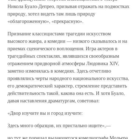
Никола Буало-Депрео, призывая отражать на подмостках
природу, хотел видеть там лишь природу
«облагороженную», «прекрасную».
Признание классицистами трагедии искусством
высокого жанра, а комедии — низкого сказывалось и на
приемах сценического воплощения. Игра актеров в
трагедийных спектаклях, являвшихся своеобразным
отражением придворной атмосферы Людовика XIV,
заметно изменялась в комедиях. Здесь отчетливо
проявлялись черты народного национального искусства,
его демократический характер, стремление представить
действительность такой, какова она есть. И хотя Буало,
давая наставления драматургам, советовал:
«Двор изучите вы и город изучите:
Здесь много образцов, их пристально ищите»,—
но тут же порицал выдающегося комедиографа Мольера