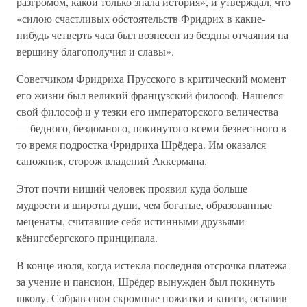
разгромом, какой только знала история», и утверждал, что
«силою счастливых обстоятельств Фридрих в какие-
нибудь четверть часа был вознесен из бездны отчаяния на
вершину благополучия и славы».
Советчиком Фридриха Прусского в критический момент
его жизни был великий французский философ. Нашелся
свой философ и у тезки его императорского величества
— бедного, бездомного, покинутого всеми безвестного в
то время подростка Фридриха Шрёдера. Им оказался
сапожник, сторож владений Аккермана.
Этот почти нищий человек проявил куда больше
мудрости и широты души, чем богатые, образованные
меценаты, считавшие себя истинными друзьями
кёнигсбергского принципала.
В конце июля, когда истекла последняя отсрочка платежа
за учение и пансион, Шрёдер вынужден был покинуть
школу. Собрав свои скромные пожитки и книги, оставив