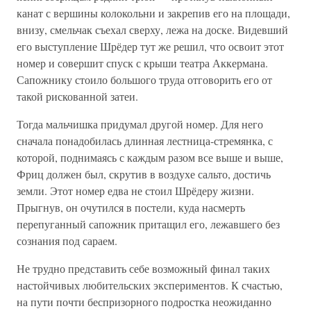
канат с вершины колокольни и закрепив его на площади,
внизу, смельчак съехал сверху, лежа на доске. Видевший
его выступление Шрёдер тут же решил, что освоит этот
номер и совершит спуск с крыши театра Аккермана.
Сапожнику стоило большого труда отговорить его от
такой рискованной затеи.
Тогда мальчишка придумал другой номер. Для него
сначала понадобилась длинная лестница-стремянка, с
которой, поднимаясь с каждым разом все выше и выше,
Фриц должен был, скрутив в воздухе сальто, достичь
земли. Этот номер едва не стоил Шрёдеру жизни.
Прыгнув, он очутился в постели, куда насмерть
перепуганный сапожник притащил его, лежавшего без
сознания под сараем.
Не трудно представить себе возможный финал таких
настойчивых любительских экспериментов. К счастью,
на пути почти беспризорного подростка неожиданно