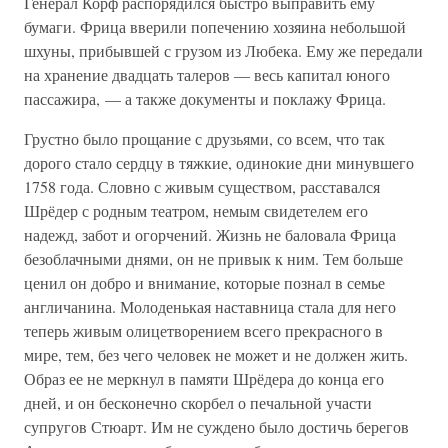
Генерал Корф распорядился быстро выправить ему
бумаги. Фрица вверили попечению хозяина небольшой
шхуны, прибывшей с грузом из Любека. Ему же передали
на хранение двадцать талеров — весь капитал юного
пассажира, — а также документы и поклажу Фрица.
Грустно было прощание с друзьями, со всем, что так
дорого стало сердцу в тяжкие, одинокие дни минувшего
1758 года. Словно с живым существом, расставался
Шрёдер с родным театром, немым свидетелем его
надежд, забот и огорчений. Жизнь не баловала Фрица
безоблачными днями, он не привык к ним. Тем больше
ценил он добро и внимание, которые познал в семье
англичанина. Молоденькая наставница стала для него
теперь живым олицетворением всего прекрасного в
мире, тем, без чего человек не может и не должен жить.
Образ ее не меркнул в памяти Шрёдера до конца его
дней, и он бесконечно скорбел о печальной участи
супругов Стюарт. Им не суждено было достичь берегов