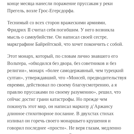
конце месяца нанесли поражение пруссакам у реки
Прегель, возле Грос-Егерсдорфа.
Теснимый со всех сторон вражескими армиями,
Фридрих II считал себя погибшим. У него возникла
мысль о самоубийстве. Он написал своей сестре,
маркграфине Байрейтской, что хочет покончить с собой.
Этот монарх, который, по словам лично знавшего его
Вольтера, «обходился без двора, без советников и без
религии», монарх «более самодержавный, чем турецкий
султан», утверждавший, что «Моисей, предводительствуя
евреями, действовал по своему благоусмотрению, а я
правлю пруссаками по своему разумению», решил, что
сейчас достиг грани катастрофы. Но прежде чем
покинуть этот мир, он написал маркизу д’Аржансу
длинное стихотворное послание. В двухстах стихах
изливал он горечь своего монаршьего крушения и
говорил последнее «прости». Не веря глазам, медленно