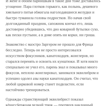
И жене и обоим парнишкам в такие дни тоже доставалось
угощение. Пара глотков горького, как полынь, дешевого
хмельного питья обжигала наголодавшиеся желудки и
быстро туманила головы подростков. Но начав свой
долгожданный праздник, сапожник кончал его, лишь
достоверно убедившись, что дно коварной бутылки сухо,
как пески пустыни, а в доме опять ни корки, ни гроша.
Знакомство с маэстро Заргером не прошло для Фрица
бесследно. Теперь он не просто интересовался
искусством фокусников, канатоходцев, жонглеров, но
старался перенять и освоить их кунштюки. И хотя никто
специально не учил его, парень знал и показывал много
фокусов, неплохо жонглировал, занимался эквилибром и
успешно одолел азы науки канатоходцев. Он считал, что
любой цирковой номер станет подвластен, если
настойчиво тренироваться.
Однажды странствующий эквилибрист показал
кёнигсбержцам редкий трюк — протянув наклонный