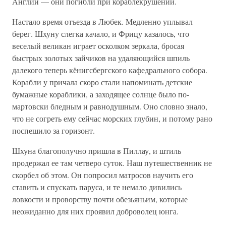
Англии — они погибли при кораблекрушении.
Настало время отъезда в Любек. Медленно уплывал
берег. Шхуну слегка качало, и Фрицу казалось, что
веселый великан играет осколком зеркала, бросая
быстрых золотых зайчиков на удаляющийся шпиль
далекого теперь кёнигсбергского кафедрального собора.
Корабли у причала скоро стали напоминать детские
бумажные кораблики, а заходящее солнце было по-
мартовски бледным и равнодушным. Оно словно знало,
что не согреть ему сейчас морских глубин, и потому рано
поспешило за горизонт.
Шхуна благополучно пришла в Пиллау, и штиль
продержал ее там четверо суток. Наш путешественник не
скорбел об этом. Он попросил матросов научить его
ставить и спускать паруса, и те немало дивились
ловкости и проворству почти обезьяньим, которые
неожиданно для них проявил доброволец юнга.