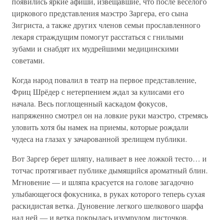
появились яркие афиши, извещавшие, что после веселого
циркового представления маэстро Заргера, его сына
Зигриста, а также других членов семьи прославленного
лекаря страждущим помогут расстаться с гнилыми
зубами и снабдят их мудрейшими медицинскими
советами.
Когда народ повалил в театр на первое представление,
Фриц Шрёдер с нетерпением ждал за кулисами его
начала. Весь поглощенный каскадом фокусов,
напряженно смотрел он на ловкие руки маэстро, стремясь
уловить хотя бы намек на приемы, которые рождали
чудеса на глазах у зачарованной зрелищем публики.
Вот Заргер берет шляпу, наливает в нее ложкой тесто… и
тотчас протягивает публике дымящийся ароматный блин.
Мгновение — и шляпа красуется на голове загадочно
улыбающегося фокусника, в руках которого теперь сухая
раскидистая ветка. Дуновение легкого шелкового шарфа
над ней — и ветка покрылась изумрудом листочков,