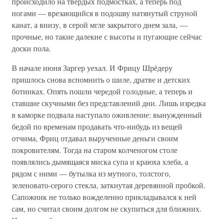
происходило на твердых подмостках, а теперь под
ногами — врезающийся в подошву натянутый струной
канат, а внизу, в серой мгле закрытого днем зала, —
прочные, но такие далекие с высоты и пугающие сейчас
доски пола.
В начале июня Заргер уехал. И Фрицу Шрёдеру
пришлось снова вспомнить о шиле, дратве и детских
ботинках. Опять пошли чередой голодные, а теперь и
ставшие скучными без представлений дни. Лишь изредка
в каморке подвала наступало оживление: вынужденный
бедой по временам продавать что-нибудь из вещей
отчима, Фриц отдавал вырученные деньги своим
покровителям. Тогда на старом колченогом столе
появлялись дымящаяся миска супа и краюха хлеба, а
рядом с ними — бутылка из мутного, толстого,
зеленовато-серого стекла, заткнутая деревянной пробкой.
Сапожник не только вожделенно прикладывался к ней
сам, но считал своим долгом не скупиться для ближних.