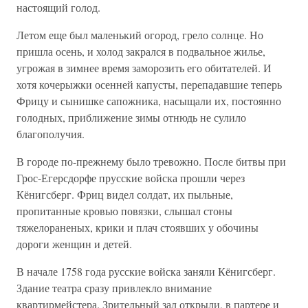
настоящий голод.
Летом еще был маленький огород, грело солнце. Но
пришла осень, и холод закрался в подвальное жилье,
угрожая в зимнее время заморозить его обитателей. И
хотя кочерыжки осенней капусты, перепадавшие теперь
Фрицу и сынишке сапожника, насыщали их, постоянно
голодных, приближение зимы отнюдь не сулило
благополучия.
В городе по-прежнему было тревожно. После битвы при
Грос-Егерсдорфе прусские войска прошли через
Кёнигсберг. Фриц видел солдат, их пыльные,
пропитанные кровью повязки, слышал стоны
тяжелораненых, крики и плач стоявших у обочины
дороги женщин и детей.
В начале 1758 года русские войска заняли Кёнигсберг.
Здание театра сразу привлекло внимание
квартирмейстера. Зрительный зал открыли, в партере и