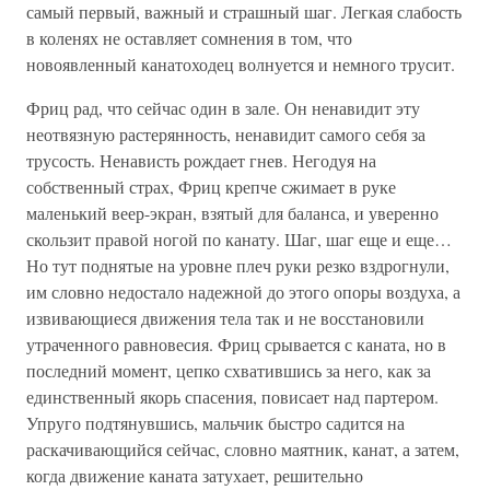
самый первый, важный и страшный шаг. Легкая слабость
в коленях не оставляет сомнения в том, что
новоявленный канатоходец волнуется и немного трусит.
Фриц рад, что сейчас один в зале. Он ненавидит эту
неотвязную растерянность, ненавидит самого себя за
трусость. Ненависть рождает гнев. Негодуя на
собственный страх, Фриц крепче сжимает в руке
маленький веер-экран, взятый для баланса, и уверенно
скользит правой ногой по канату. Шаг, шаг еще и еще…
Но тут поднятые на уровне плеч руки резко вздрогнули,
им словно недостало надежной до этого опоры воздуха, а
извивающиеся движения тела так и не восстановили
утраченного равновесия. Фриц срывается с каната, но в
последний момент, цепко схватившись за него, как за
единственный якорь спасения, повисает над партером.
Упруго подтянувшись, мальчик быстро садится на
раскачивающийся сейчас, словно маятник, канат, а затем,
когда движение каната затухает, решительно