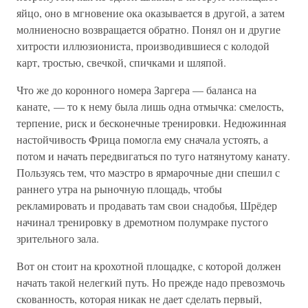
яйцо, оно в мгновение ока оказывается в другой, а затем
молниеносно возвращается обратно. Понял он и другие
хитрости иллюзиониста, производившиеся с колодой
карт, тростью, свечкой, спичками и шляпой.
Что же до коронного номера Заргера — баланса на
канате, — то к нему была лишь одна отмычка: смелость,
терпение, риск и бесконечные тренировки. Недюжинная
настойчивость Фрица помогла ему сначала устоять, а
потом и начать передвигаться по туго натянутому канату.
Пользуясь тем, что маэстро в ярмарочные дни спешил с
раннего утра на рыночную площадь, чтобы
рекламировать и продавать там свои снадобья, Шрёдер
начинал тренировку в дремотном полумраке пустого
зрительного зала.
Вот он стоит на крохотной площадке, с которой должен
начать такой нелегкий путь. Но прежде надо превозмочь
скованность, которая никак не дает сделать первый,