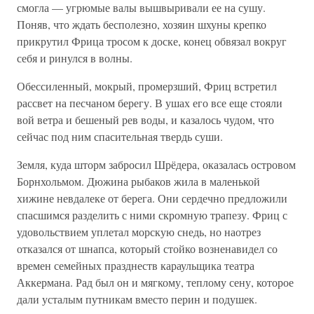
смогла — угрюмые валы вышвыривали ее на сушу.
Поняв, что ждать бесполезно, хозяин шхуны крепко
прикрутил Фрица тросом к доске, конец обвязал вокруг
себя и ринулся в волны.
Обессиленный, мокрый, промерзший, Фриц встретил
рассвет на песчаном берегу. В ушах его все еще стояли
вой ветра и бешеный рев воды, и казалось чудом, что
сейчас под ним спасительная твердь суши.
Земля, куда шторм забросил Шрёдера, оказалась островом
Борнхольмом. Дюжина рыбаков жила в маленькой
хижине невдалеке от берега. Они сердечно предложили
спасшимся разделить с ними скромную трапезу. Фриц с
удовольствием уплетал морскую снедь, но наотрез
отказался от шнапса, который стойко возненавидел со
времен семейных празднеств караульщика театра
Аккермана. Рад был он и мягкому, теплому сену, которое
дали усталым путникам вместо перин и подушек.