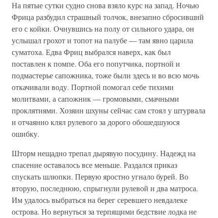
На пятые сутки судно снова взяло курс на запад. Ночью
Фрица разбудил страшный толчок, внезапно сбросивший
его с койки. Очнувшись на полу от сильного удара, он
услышал грохот и топот на палубе — там явно царила
суматоха. Едва Фриц выбрался наверх, как был
поставлен к помпе. Оба его попутчика, портной и
подмастерье сапожника, тоже были здесь и во всю мочь
откачивали воду. Портной помогал себе тихими
молитвами, а сапожник — громовыми, смачными
проклятиями. Хозяин шхуны сейчас сам стоял у штурвала
и отчаянно клял рулевого за дорого обошедшуюся
ошибку.
Шторм нещадно трепал дырявую посудину. Надежд на
спасение оставалось все меньше. Раздался приказ
спускать шлюпки. Первую яростно угнало бурей. Во
вторую, последнюю, спрыгнули рулевой и два матроса.
Им удалось выбраться на берег серевшего невдалеке
острова. Но вернуться за терпящими бедствие лодка не