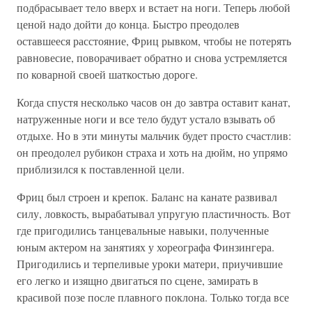
подбрасывает тело вверх и встает на ноги. Теперь любой
ценой надо дойти до конца. Быстро преодолев
оставшееся расстояние, Фриц рывком, чтобы не потерять
равновесие, поворачивает обратно и снова устремляется
по коварной своей шаткостью дороге.
Когда спустя несколько часов он до завтра оставит канат,
натруженные ноги и все тело будут устало взывать об
отдыхе. Но в эти минуты мальчик будет просто счастлив:
он преодолел рубикон страха и хоть на дюйм, но упрямо
приблизился к поставленной цели.
Фриц был строен и крепок. Баланс на канате развивал
силу, ловкость, вырабатывал упругую пластичность. Вот
где пригодились танцевальные навыки, полученные
юным актером на занятиях у хореографа Финзингера.
Пригодились и терпеливые уроки матери, приучившие
его легко и изящно двигаться по сцене, замирать в
красивой позе после плавного поклона. Только тогда все