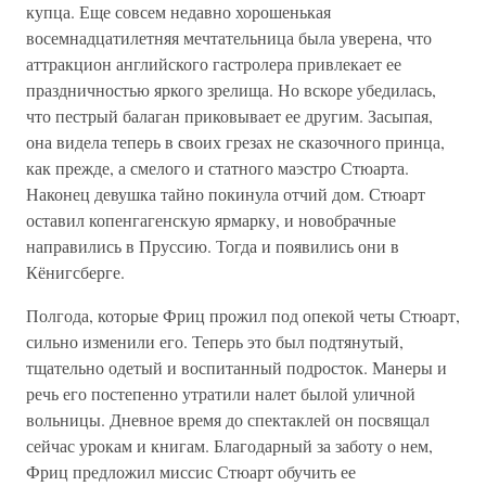
купца. Еще совсем недавно хорошенькая
восемнадцатилетняя мечтательница была уверена, что
аттракцион английского гастролера привлекает ее
праздничностью яркого зрелища. Но вскоре убедилась,
что пестрый балаган приковывает ее другим. Засыпая,
она видела теперь в своих грезах не сказочного принца,
как прежде, а смелого и статного маэстро Стюарта.
Наконец девушка тайно покинула отчий дом. Стюарт
оставил копенгагенскую ярмарку, и новобрачные
направились в Пруссию. Тогда и появились они в
Кёнигсберге.
Полгода, которые Фриц прожил под опекой четы Стюарт,
сильно изменили его. Теперь это был подтянутый,
тщательно одетый и воспитанный подросток. Манеры и
речь его постепенно утратили налет былой уличной
вольницы. Дневное время до спектаклей он посвящал
сейчас урокам и книгам. Благодарный за заботу о нем,
Фриц предложил миссис Стюарт обучить ее