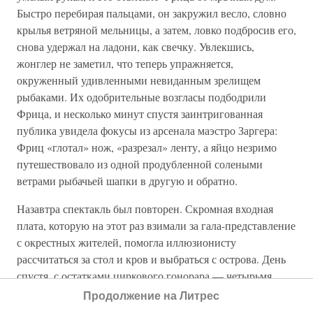
Быстро перебирая пальцами, он закружил весло, словно
крылья ветряной мельницы, а затем, ловко подбросив его,
снова удержал на ладони, как свечку. Увлекшись,
жонглер не заметил, что теперь упражняется,
окруженный удивленными невиданным зрелищем
рыбаками. Их одобрительные возгласы подбодрили
Фрица, и несколько минут спустя заинтригованная
публика увидела фокусы из арсенала маэстро Заргера:
Фриц «глотал» нож, «разрезал» ленту, а яйцо незримо
путешествовало из одной продубленной солеными
ветрами рыбачьей шапки в другую и обратно.
Назавтра спектакль был повторен. Скромная входная
плата, которую на этот раз взимали за гала-представление
с окрестных жителей, помогла иллюзионисту
рассчитаться за стол и кров и выбраться с острова. День
спустя, с остатками циркового гонорара — четырьмя
шиллингами в кармане, Шрёдер покинул гостеприимных
Продолжение на Литрес
рыбаков Борнхольма и ступил на палубу уже почти