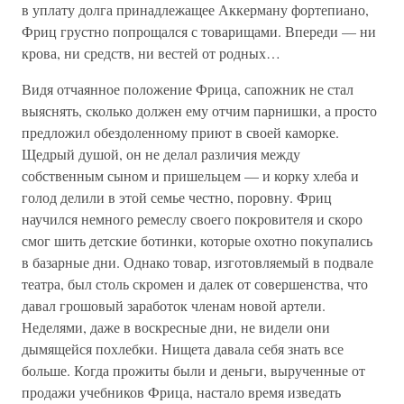
в уплату долга принадлежащее Аккерману фортепиано,
Фриц грустно попрощался с товарищами. Впереди — ни
крова, ни средств, ни вестей от родных…
Видя отчаянное положение Фрица, сапожник не стал
выяснять, сколько должен ему отчим парнишки, а просто
предложил обездоленному приют в своей каморке.
Щедрый душой, он не делал различия между
собственным сыном и пришельцем — и корку хлеба и
голод делили в этой семье честно, поровну. Фриц
научился немного ремеслу своего покровителя и скоро
смог шить детские ботинки, которые охотно покупались
в базарные дни. Однако товар, изготовляемый в подвале
театра, был столь скромен и далек от совершенства, что
давал грошовый заработок членам новой артели.
Неделями, даже в воскресные дни, не видели они
дымящейся похлебки. Нищета давала себя знать все
больше. Когда прожиты были и деньги, вырученные от
продажи учебников Фрица, настало время изведать