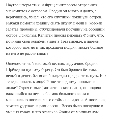
Наутро шторм стих, и Фриц с интересом отправился
знакомиться с островом. Бродил он много и долго, а
вернувшись, узнал, что его спутники покинули остров.
Рыбаки помогли хозяину снять шхуну с мели и, кое-как
залатав пробоины, отбуксировали посудину на соседний
остров Эрнхольм. Капитан просил передать Фрицу, что,
починив свой корабль, уйдет в Травемюнде, а парень,
которого тщетно и так прождали полдня, может больше
на него не рассчитывать.
Ошеломленный жестокой вестью, задумчиво бродил
Шрёдер по пустому берегу. Он был брошен без еды,
вещей и денег, без всякой надежды продолжить путь. Как
теперь попасть к дяде? Разве что одному поплыть в
лодке? Строя самые фантастические планы, он поднял
валявшийся на песке обломок большого весла и
машинально поставил его стоймя на ладони. А поставив,
захотел удержать в равновесии. Весло было послушно в
умелых руках, и это отвлекло Фрица от мрачных дум.