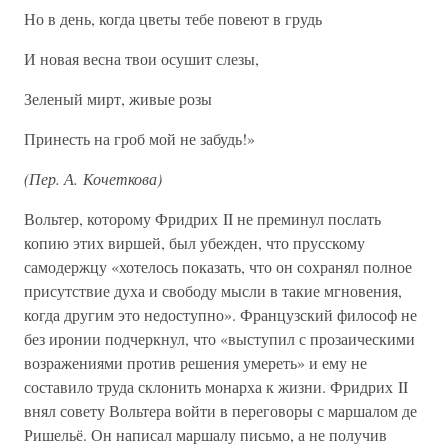
Но в день, когда цветы тебе повеют в грудь
И новая весна твои осушит слезы,
Зеленый мирт, живые розы
Принесть на гроб мой не забудь!»
(Пер. А. Кочеткова)
Вольтер, которому Фридрих II не преминул послать
копию этих виршей, был убежден, что прусскому
самодержцу «хотелось показать, что он сохранял полное
присутствие духа и свободу мысли в такие мгновения,
когда другим это недоступно». Французский философ не
без иронии подчеркнул, что «выступил с прозаическими
возражениями против решения умереть» и ему не
составило труда склонить монарха к жизни. Фридрих II
внял совету Вольтера войти в переговоры с маршалом де
Ришельё. Он написал маршалу письмо, а не получив