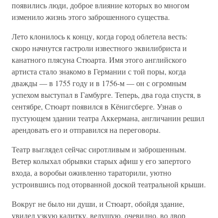
появились люди, доброе влияние которых во многом
изменило жизнь этого заброшенного существа.
Лето клонилось к концу, когда город облетела весть:
скоро начнутся гастроли известного эквилибриста и
канатного плясуна Стюарта. Имя этого английского
артиста стало знакомо в Германии с той поры, когда
дважды — в 1755 году и в 1756-м — он с огромным
успехом выступал в Гамбурге. Теперь, два года спустя, в
сентябре, Стюарт появился в Кёнигсберге. Узнав о
пустующем здании театра Аккермана, англичанин решил
арендовать его и отправился на переговоры.
Театр выглядел сейчас сиротливым и заброшенным.
Ветер колыхал обрывки старых афиш у его запертого
входа, а воробьи оживленно тараторили, уютно
устроившись под оторванной доской театральной крыши.
Вокруг не было ни души, и Стюарт, обойдя здание,
увидел узкую калитку, ведущую, очевидно, во двор