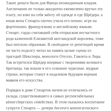
Такие деньги были для Фрица неожиданным кладом.
Англичанин не только аккуратно ежемесячно вручал эту
плату, но взял на себя заботу об одежде и еде Шрёдера, а
юная жена Стюарта охотно учила его пению, игре на
фортепиано, французскому и английскому языкам.
Стюарт, гордо считавший себя отпрыском несчастного
рода казненной Елизаветой шотландской королевы, тоже
был неплохо образован. В свободное от репетиций время
он часто подолгу читал на память целые сцены из
трагедий Шекспира, монологи Отелло, Гамлета и Лира.
Так встретился Шрёдер впервые с творениями великого
британца, так вошли в его сознание чудесные, мудрые
строки, которые станут в недалеком будущем верным
маяком его искусства.
Порядки в доме Стюартов ничем не отличались от
уклада, существовавшего в самых респектабельных
кёнигсбергских семействах. В этом сказалось воспитание
супруги Стюарта — дочери богатого копенгагенского