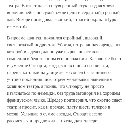
театра. В ответ на его неуверенный стук раздался звук
волочившейся по сухой земле цепи и сердитый, грозный
лай. Вскоре последовал звонкий, строгий окрик: «Турк,
на место!»
В проеме калитки появился стройный, высокий,
светлоглазый подросток. Убогая, потрепанная одежда, из
которой владелец давно уже вырос, не оставляла
сомнения в бедственном его положении. Каково же было
изумление Стюарта, когда, узнав о цели его визита,
парень, который на улице легко сошел бы за нищего,
учтиво поклонившись, отрекомендовался нынешним
хозяином театра, а поняв, что Стюарту не просто
изъясняться по-немецки, без труда заговорил на хорошем
французском языке. Шрёдер подтвердил, что охотно сдаст
театр и просит, как и прежде, плату шесть талеров в
месяц. Услышав о сумме аренды, Стюарт весело
рассмеялся и предложил… пятнадцать талеров.