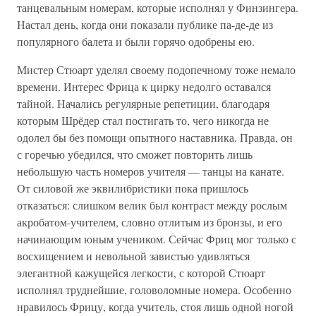
танцевальным номерам, которые исполнял у Финзингера.
Настал день, когда они показали публике па-де-де из
популярного балета и были горячо одобрены ею.
Мистер Стюарт уделял своему подопечному тоже немало
времени. Интерес Фрица к цирку недолго оставался
тайной. Начались регулярные репетиции, благодаря
которым Шрёдер стал постигать то, чего никогда не
одолел бы без помощи опытного наставника. Правда, он
с горечью убедился, что сможет повторить лишь
небольшую часть номеров учителя — танцы на канате.
От силовой же эквилибристики пока пришлось
отказаться: слишком велик был контраст между рослым
акробатом-учителем, словно отлитым из бронзы, и его
начинающим юным учеником. Сейчас Фриц мог только с
восхищением и невольной завистью удивляться
элегантной кажущейся легкости, с которой Стюарт
исполнял труднейшие, головоломные номера. Особенно
нравилось Фрицу, когда учитель, стоя лишь одной ногой