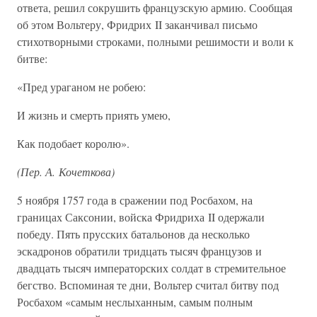
ответа, решил сокрушить французскую армию. Сообщая
об этом Вольтеру, Фридрих II заканчивал письмо
стихотворными строками, полными решимости и воли к
битве:
«Пред ураганом не робею:
И жизнь и смерть приять умею,
Как подобает королю».
(Пер. А. Кочеткова)
5 ноября 1757 года в сражении под Росбахом, на
границах Саксонии, войска Фридриха II одержали
победу. Пять прусских батальонов да несколько
эскадронов обратили тридцать тысяч французов и
двадцать тысяч императорских солдат в стремительное
бегство. Вспоминая те дни, Вольтер считал битву под
Росбахом «самым неслыханным, самым полным