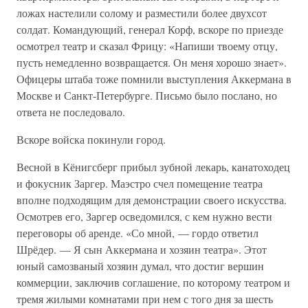
ложах настелили солому и разместили более двухсот
солдат. Командующий, генерал Корф, вскоре по приезде
осмотрел театр и сказал Фрицу: «Напиши твоему отцу,
пусть немедленно возвращается. Он меня хорошо знает».
Офицеры штаба тоже помнили выступления Аккермана в
Москве и Санкт-Петербурге. Письмо было послано, но
ответа не последовало.
Вскоре войска покинули город.
Весной в Кёнигсберг прибыл зубной лекарь, канатоходец
и фокусник Заргер. Маэстро счел помещение театра
вполне подходящим для демонстрации своего искусства.
Осмотрев его, Заргер осведомился, с кем нужно вести
переговоры об аренде. «Со мной, — гордо ответил
Шрёдер. — Я сын Аккермана и хозяин театра». Этот
юный самозваный хозяин думал, что достиг вершин
коммерции, заключив соглашение, по которому театром и
тремя жилыми комнатами при нем с того дня за шесть