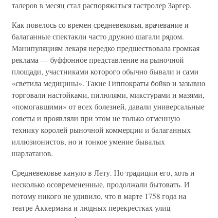
талеров в месяц стал распоряжаться гастролер Заргер.
Как повелось со времен средневековья, врачевание и
балаганные спектакли часто дружно шагали рядом.
Манипуляциям лекаря нередко предшествовала громкая
реклама — буффонное представление на рыночной
площади, участниками которого обычно бывали и сами
«светила медицины». Такие Гиппократы бойко и зазывно
торговали настойками, пилюлями, микстурами и мазями,
«помогавшими» от всех болезней, давали универсальные
советы и проявляли при этом не только отменную
технику королей рыночной коммерции и балаганных
иллюзионистов, но и тонкое умение бывалых
шарлатанов.
Средневековье кануло в Лету. Но традиции его, хоть и
несколько осовремененные, продолжали бытовать. И
потому никого не удивило, что в марте 1758 года на
театре Аккермана и людных перекрестках улиц