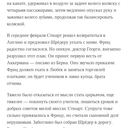
на канате, удерживал в воздухе за заднее колесо коляску с
четырьмя пассажирами, затем медленно опускал руку и
зажимал колесо зубами, продолжая так балансировать
коляской.
В середине февраля Стюарт решил возвратиться в
Англию и предложил Шрёдеру уехать с ними. Фриц
радостно согласился. Но опекун, доктор Георги, внезапно
разрушил этот план. Он принес первую весть от
Аккермана — письмо из Берна. Оно звучало приказом:
Фриц должен ехать в Любек и заняться торговлей
платками; он будет учеником в лавке купца, брата
отчима.
Тяжело было отказаться от мысли стать циркачом, еще
тяжелее — покинуть своего учителя, лишиться уроков и
добрых советов милой миссис Стюарт. Супруги тоже
сильно привязались к Фрицу, но считали сыновний долг
нерушимым. Заботливо был собран Шрёдер в дорогу.