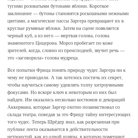
тугими розоватыми бутонами яблони. Короткое
заклинание — бутоны становятся роскошными нежными
цветами, а магические пассы Заргера превращают их в
круглые румяные яблоки. Затем на сцене появляется
черный куб, а из него — мертвая голова, голова
знаменитого Цицерона. Мороз пробегает по коже
зрителей, когда, словно из преисподней, звучит речь —
это «заговорила» голова мудреца.
Все попытки Фрица понять природу чудес Заргера ни к
чему не приводили. А так хотелось постичь их секрет,
чтобы научиться самому удивлять толпу хитроумными
фокусами. Но вскоре ключ к некоторым из них был
найден. Им оказались несколько костюмов и декораций
Аккермана, которые Заргер охотно позаимствовал со
склада театра, поведав за это Фрицу тайну интересующих
того чудес. Теперь Шрёдер знал, как разрезанная при
публике лента оказывается в действительности
нетронутой, как из одной шляпы, в которую помещают