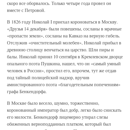
скоро все оборвалось. Только четыре года провел он
вместе с Петровой.
В 1826 году Николай I приехал короноваться в Москву.
«Друзья 14 декабря» были повешены, сосланы в мрачные
«пропасти земли», сосланы на Кавказ на верную гибель.
Отслужив «очистительный молебен», Николай прибыл в
древнюю столицу венчаться на царство. Шли пиры и
балы. Николай принял 10 сентября в Кремлевском дворце
опального поэта Пушкина, нашел, что он «самый умный
человек в России», простил его, впрочем, тут же отдав
под тайный полицейский надзор, вручив
амнистированного поэта «благодетельным попечениям»
графа Бенкендорфа.
В Москве было весело, шумно, торжественно,
коронованный император был добр, легко было снискать
его милости. Бенкендорф лицемерно утирал слезы
обиженных верноподданных платком, который был