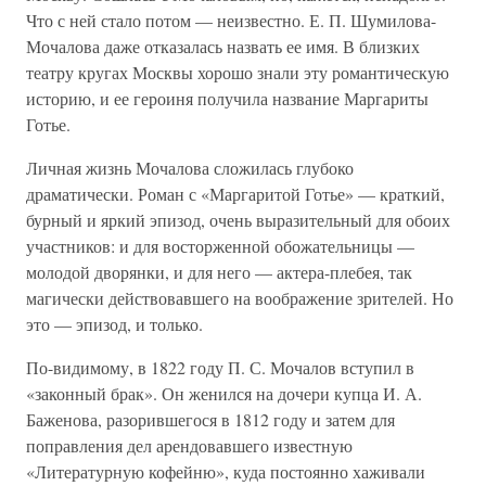
Что с ней стало потом — неизвестно. Е. П. Шумилова-
Мочалова даже отказалась назвать ее имя. В близких
театру кругах Москвы хорошо знали эту романтическую
историю, и ее героиня получила название Маргариты
Готье.
Личная жизнь Мочалова сложилась глубоко
драматически. Роман с «Маргаритой Готье» — краткий,
бурный и яркий эпизод, очень выразительный для обоих
участников: и для восторженной обожательницы —
молодой дворянки, и для него — актера-плебея, так
магически действовавшего на воображение зрителей. Но
это — эпизод, и только.
По-видимому, в 1822 году П. С. Мочалов вступил в
«законный брак». Он женился на дочери купца И. А.
Баженова, разорившегося в 1812 году и затем для
поправления дел арендовавшего известную
«Литературную кофейню», куда постоянно хаживали