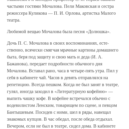
частыми гостями Мочалова. Пели Маковская и сестра
режиссера Куликова — П. И. Орлова, артистка Малого
театра.
Любимой вещью Мочалова была песня «Долюшка».
Дочь П. С. Мочалова в своих воспоминаниях, есте-
ственно, всячески смягчая мрачные картины домашнего
быта, беря под защиту и свою мать и деда (И. А.
Бажанова), передает подробности обычного дня
Мочалова. Вставал рано, часа в четыре-пять утра. Пил у
себя в кабинете чай. Часов в девять отправлялся на
репетицию. Всегда пешком. Когда не был занят в театре,
гулял, иногда заходил в «Литературную кофейню» —
выпить чашку кофе. В кофейне встречался обычно с
водевилистом Ленским, товарищем по сцене, и певцом
Бантышевым. Посидев с ними, шел в ряды, навещал
знакомых купцов. В час обедал, после обеда отдыхал.
Вечером, если не был в театре, сидел дома. В кабинете