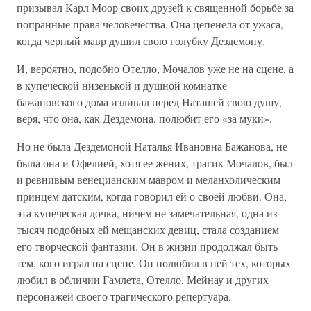
призывал Карл Моор своих друзей к священной борьбе за
попранные права человечества. Она цепенела от ужаса,
когда черный мавр душил свою голубку Дездемону.
И, вероятно, подобно Отелло, Мочалов уже не на сцене, а
в купеческой низенькой и душной комнатке
бажановского дома изливал перед Наташей свою душу,
веря, что она, как Дездемона, полюбит его «за муки».
Но не была Дездемоной Наталья Ивановна Бажанова, не
была она и Офелией, хотя ее жених, трагик Мочалов, был
и ревнивым венецианским мавром и меланхолическим
принцем датским, когда говорил ей о своей любви. Она,
эта купеческая дочка, ничем не замечательная, одна из
тысяч подобных ей мещанских девиц, стала созданием
его творческой фантазии. Он в жизни продолжал быть
тем, кого играл на сцене. Он полюбил в ней тех, которых
любил в обличии Гамлета, Отелло, Мейнау и других
персонажей своего трагического репертуара.