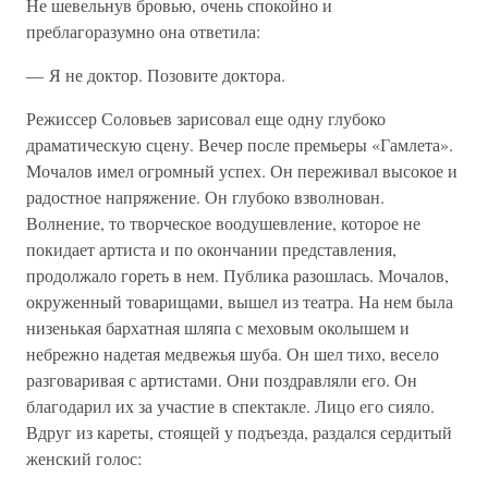
Не шевельнув бровью, очень спокойно и
преблагоразумно она ответила:
— Я не доктор. Позовите доктора.
Режиссер Соловьев зарисовал еще одну глубоко
драматическую сцену. Вечер после премьеры «Гамлета».
Мочалов имел огромный успех. Он переживал высокое и
радостное напряжение. Он глубоко взволнован.
Волнение, то творческое воодушевление, которое не
покидает артиста и по окончании представления,
продолжало гореть в нем. Публика разошлась. Мочалов,
окруженный товарищами, вышел из театра. На нем была
низенькая бархатная шляпа с меховым околышем и
небрежно надетая медвежья шуба. Он шел тихо, весело
разговаривая с артистами. Они поздравляли его. Он
благодарил их за участие в спектакле. Лицо его сияло.
Вдруг из кареты, стоящей у подъезда, раздался сердитый
женский голос: