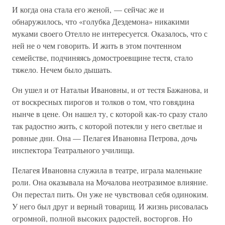
И когда она стала его женой, — сейчас же и
обнаружилось, что «голубка Дездемона» никакими
муками своего Отелло не интересуется. Оказалось, что с
ней не о чем говорить. И жить в этом почтенном
семействе, подчиняясь домостроевщине тестя, стало
тяжело. Нечем было дышать.
Он ушел и от Натальи Ивановны, и от тестя Бажанова, и
от воскресных пирогов и толков о том, что говядина
нынче в цене. Он нашел ту, с которой как-то сразу стало
так радостно жить, с которой потекли у него светлые и
ровные дни. Она — Пелагея Ивановна Петрова, дочь
инспектора Театрального училища.
Пелагея Ивановна служила в театре, играла маленькие
роли. Она оказывала на Мочалова неотразимое влияние.
Он перестал пить. Он уже не чувствовал себя одиноким.
У него был друг и верный товарищ. И жизнь рисовалась
огромной, полной высоких радостей, восторгов. Но