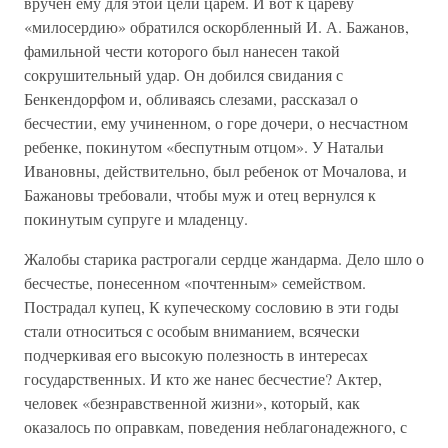
вручен ему для этой цели царем. И вот к цареву
«милосердию» обратился оскорбленный И. А. Бажанов,
фамильной чести которого был нанесен такой
сокрушительный удар. Он добился свидания с
Бенкендорфом и, обливаясь слезами, рассказал о
бесчестии, ему учиненном, о горе дочери, о несчастном
ребенке, покинутом «беспутным отцом». У Натальи
Ивановны, действительно, был ребенок от Мочалова, и
Бажановы требовали, чтобы муж и отец вернулся к
покинутым супруге и младенцу.
Жалобы старика растрогали сердце жандарма. Дело шло о
бесчестье, понесенном «почтенным» семейством.
Пострадал купец, К купеческому сословию в эти годы
стали относиться с особым вниманием, всячески
подчеркивая его высокую полезность в интересах
государственных. И кто же нанес бесчестие? Актер,
человек «безнравственной жизни», который, как
оказалось по оправкам, поведения неблагонадежного, с