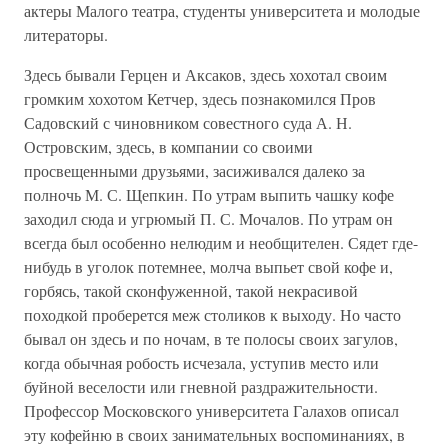
актеры Малого театра, студенты университета и молодые
литераторы.
Здесь бывали Герцен и Аксаков, здесь хохотал своим
громким хохотом Кетчер, здесь познакомился Пров
Садовский с чиновником совестного суда А. Н.
Островским, здесь, в компании со своими
просвещенными друзьями, засиживался далеко за
полночь М. С. Щепкин. По утрам выпить чашку кофе
заходил сюда и угрюмый П. С. Мочалов. По утрам он
всегда был особенно нелюдим и необщителен. Сядет где-
нибудь в уголок потемнее, молча выпьет свой кофе и,
горбясь, такой сконфуженной, такой некрасивой
походкой проберется меж столиков к выходу. Но часто
бывал он здесь и по ночам, в те полосы своих загулов,
когда обычная робость исчезала, уступив место или
буйной веселости или гневной раздражительности.
Профессор Московского университета Галахов описал
эту кофейню в своих занимательных воспоминаниях, в