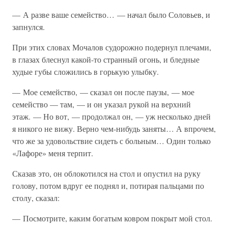
— А разве ваше семейство… — начал было Соловьев, и
запнулся.
При этих словах Мочалов судорожно подернул плечами,
в глазах блеснул какой-то странный огонь, и бледные
худые губы сложились в горькую улыбку.
— Мое семейство, — сказал он после паузы, — мое
семейство — там, — и он указал рукой на верхний
этаж. — Но вот, — продолжал он, — уж несколько дней
я никого не вижу. Верно чем-нибудь заняты… А впрочем,
что же за удовольствие сидеть с больным… Один только
«Лафоре» меня терпит.
Сказав это, он облокотился на стол и опустил на руку
голову, потом вдруг ее поднял и, потирая пальцами по
столу, сказал:
— Посмотрите, каким богатым ковром покрыт мой стол.