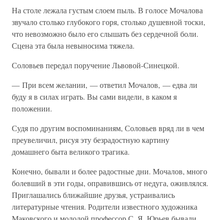
На столе лежала густым слоем пыль. В голосе Мочалова
звучало столько глубокого горя, столько душевной тоски,
что невозможно было его слышать без сердечной боли.
Сцена эта была невыносима тяжела.
Соловьев передал поручение Львовой-Синецкой.
— При всем желании, — ответил Мочалов, — едва ли
буду я в силах играть. Вы сами видели, в каком я
положении.
Судя по другим воспоминаниям, Соловьев вряд ли в чем
преувеличил, рисуя эту безрадостную картину
домашнего быта великого трагика.
Конечно, бывали и более радостные дни. Мочалов, много
болевший в эти годы, оправившись от недуга, оживлялся.
Приглашались ближайшие друзья, устраивались
литературные чтения. Родители известного художника
Маковского и молодой профессор С. Я. Юрьев бывали