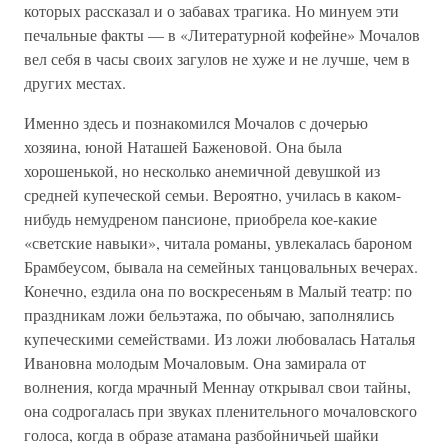
которых рассказал и о забавах трагика. Но минуем эти
печальные факты — в «Литературной кофейне» Мочалов
вел себя в часы своих загулов не хуже и не лучше, чем в
других местах.
Именно здесь и познакомился Мочалов с дочерью
хозяина, юной Наташей Баженовой. Она была
хорошенькой, но несколько анемичной девушкой из
средней купеческой семьи. Вероятно, училась в каком-
нибудь немудреном пансионе, приобрела кое-какие
«светские навыки», читала романы, увлекалась бароном
Брамбеусом, бывала на семейных танцовальных вечерах.
Конечно, ездила она по воскресеньям в Малый театр: по
праздникам ложи бельэтажа, по обычаю, заполнялись
купеческими семействами. Из ложи любовалась Наталья
Ивановна молодым Мочаловым. Она замирала от
волнения, когда мрачный Меннау открывал свои тайны,
она содрогалась при звуках пленительного мочаловского
голоса, когда в образе атамана разбойничьей шайки