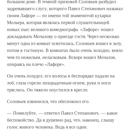
большом доме. В темной прихожей Соловьев разбудил
задремавшего слугу, которого Павел Степанович называл
своим Лафоре — по имени той знаменитой кухарки
Мольера, которая являлась первой слушательницей
новых пьес великого комедиографа. «Лафоре» пошел
докладывать Мочалову о приезде гостя. Через несколько
минут одна из комнат осветилась, Соловьев вошел в залу,
потом в гостиную. В комнатах было очень холодно, веяло
чем-то нежилым, неласковым. Вскоре вошел Мочалов,
опираясь на плечо «Лафоре».
Он очень похудел, его волосы в беспорядке падали на
лоб, глаза горели лихорадочным огнем, руки и ноги
тряслись. Он тяжело опустился в кресло.
Соловьев извинился, что обеспокоил его.
— Помилуйте, — ответил Павел Степанович, — какое
беспокойство. Да я душевно рад, что, наконец, слышу
голос живого человека. Ведь я все один.