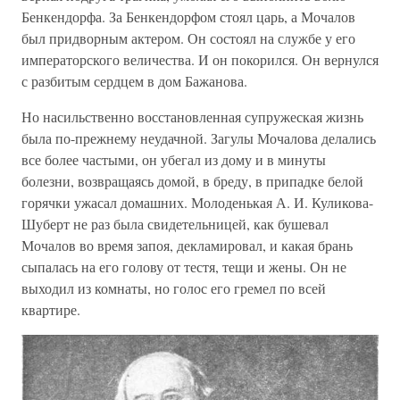
Бенкендорфа. За Бенкендорфом стоял царь, а Мочалов
был придворным актером. Он состоял на службе у его
императорского величества. И он покорился. Он вернулся
с разбитым сердцем в дом Бажанова.
Но насильственно восстановленная супружеская жизнь
была по-прежнему неудачной. Загулы Мочалова делались
все более частыми, он убегал из дому и в минуты
болезни, возвращаясь домой, в бреду, в припадке белой
горячки ужасал домашних. Молоденькая А. И. Куликова-
Шуберт не раз была свидетельницей, как бушевал
Мочалов во время запоя, декламировал, и какая брань
сыпалась на его голову от тестя, тещи и жены. Он не
выходил из комнаты, но голос его гремел по всей
квартире.