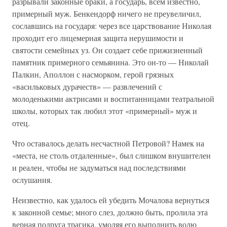
разрывали законные браки, а государь, всем известно,
примерный муж. Бенкендорф ничего не преувеличил,
сославшись на государя: через все царствование Николая
проходит его лицемерная защита нерушимости и
святости семейных уз. Он создает себе прижизненный
памятник примерного семьянина. Это он-то — Николай
Палкин, Аполлон с насморком, герой грязных
«васильковых дурачеств» — развлечений с
молоденькими актрисами и воспитанницами театральной
школы, которых так любил этот «примерный» муж и
отец.
Что оставалось делать несчастной Петровой? Намек на
«места, не столь отдаленные», был слишком внушителен
и реален, чтобы не задуматься над последствиями
ослушания.
Неизвестно, как удалось ей убедить Мочалова вернуться
к законной семье; много слез, должно быть, пролила эта
верная подруга трагика, умоляя его выполнить волю