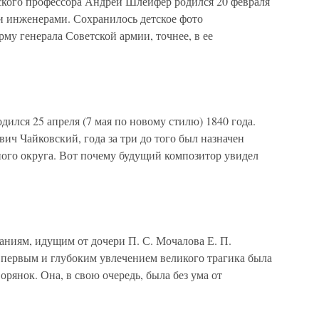
ского профессора Андрей Шлейфер родился 20 февраля
и инженерами. Сохранилось детское фото
рму генерала Советской армии, точнее, в ее
дился 25 апреля (7 мая по новому стилю) 1840 года.
ич Чайковский, года за три до того был назначен
ого округа. Вот почему будущий композитор увидел
иям, идущим от дочери П. С. Мочалова Е. П.
первым и глубоким увлечением великого трагика была
орянок. Она, в свою очередь, была без ума от