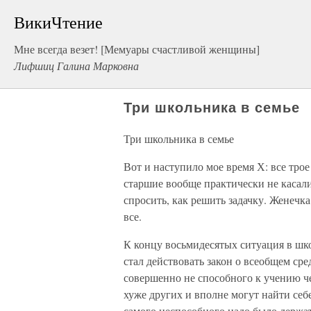
ВикиЧтение
Мне всегда везет! [Мемуары счастливой женщины]
Лифшиц Галина Марковна
Три школьника в семье
Три школьника в семье
Вот и наступило мое время Х: все трое
старшие вообще практически не касали
спросить, как решить задачку. Женечк
все.
К концу восьмидесятых ситуация в шко
стал действовать закон о всеобщем сре
совершенно не способного к учению че
хуже других и вполне могут найти себе
самого неспособного надо было держат