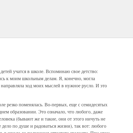
 детей учатся в школе. Вспоминаю свое детство:
сь к моим школьным делам. Я, конечно, могла
а направляла ход моих мыслей в нужное русло. И это
ле резко поменялась. Во-первых, еще с семидесятых
днем образовании. Это означало, что любого, даже
ловека (бывают же и такие, они от этого ничуть не
 дело по душе и радоваться жизни), так вот: любого
ь в школе до получения аттестата зрелости. При этом