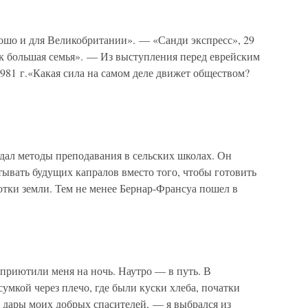
рошо и для Великобритании». — «Санди экспресс», 29
ак большая семья». — Из выступления перед еврейским
981 г.«Какая сила на самом деле движет обществом?
 методы преподавания в сельских школах. Он
тывать будущих капралов вместо того, чтобы готовить
отки земли. Тем не менее Бернар-Франсуа пошел в
 приютили меня на ночь. Наутро — в путь. В
умкой через плечо, где были куски хлеба, початки
 дары моих добрых спасителей, — я выбрался из