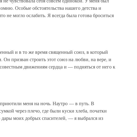
я не чувствовала себя совсем одинокой. У меня был
 помню. Особые обстоятельства нашего детства и
то не могло ослабить. Я всегда была готова броситься
енный и в то же время священный союз, в который
. Он призван строить этот союз на любви, на вере, и
 совестным движениям сердца и — подняться от него к
 приютили меня на ночь. Наутро — в путь. В
умкой через плечо, где были куски хлеба, початки
 дары моих добрых спасителей, — я выбрался из