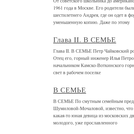
От советского школьника до американ
1961 года в Москве. Его родители был
шестилетнего Андрея, где он одет в фо
уменьшенную копию. Даже по этому
Глава II. В СЕМЬЕ
Глава II. В СЕМЬЕ Петр Чайковский ро
Отец его, горный инженер Илья Петров
начальником Камско-Воткинского горн
свет в рабочем поселке
В СЕМЬЕ
В СЕМЬЕ По смутным семейным предан
Шумиловой-Мочаловой, известно, что 
какая-то юная девица из московских дв
молодого, уже прославленного