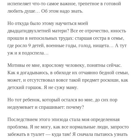
испепеляет что-то самое важное, трепетное в готовой
любить душе… Об этом надо знать.
Но откуда было этому научиться моей
двадцатидвухлетней матери? Все ее отрочество, юность
прошли в непосильных трудах: старшая сестра в семье,
где росло 9 детей, военные годы, голод, нищета… А тут
уж и я подоспела…
Мотивы ее мне, взрослому человеку, понятны сейчас.
Как я догадываюсь, в обиходе их отчаянно бедной семьи,
может, и отсутствовал вовсе такой предмет роскоши, как
детский горшок. Я не сужу маму.
Но тот ребенок, который остался во мне, до сих пор
недоумевает и спрашивает: почему?
Последствием этого эпизода стала моя определенная
проблема. Я не могу, как все нормальные люди, запросто
забежать в туалет — куда там! Я сначала пытаюсь узнать