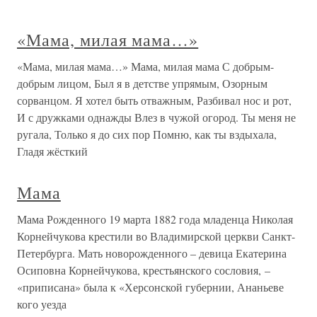
«Мама, милая мама…»
«Мама, милая мама…» Мама, милая мама С добрым-
добрым лицом, Был я в детстве упрямым, Озорным
сорванцом. Я хотел быть отважным, Разбивал нос и рот,
И с дружками однажды Влез в чужой огород. Ты меня не
ругала, Только я до сих пор Помню, как ты вздыхала,
Гладя жёсткий
Мама
Мама Рожденного 19 марта 1882 года младенца Николая
Корнейчукова крестили во Владимирской церкви Санкт-
Петербурга. Мать новорожденного – девица Екатерина
Осиповна Корнейчукова, крестьянского сословия, –
«приписана» была к «Херсонской губернии, Ананьеве
кого уезда