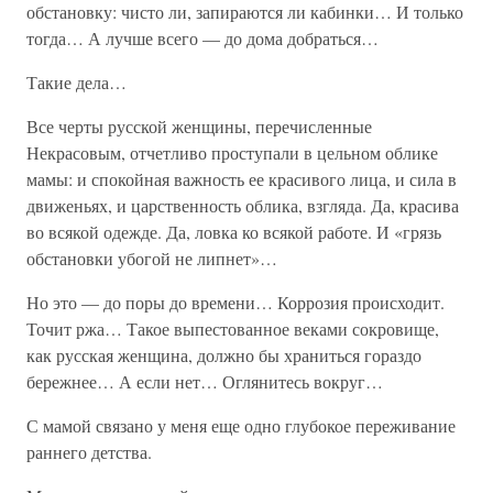
обстановку: чисто ли, запираются ли кабинки… И только
тогда… А лучше всего — до дома добраться…
Такие дела…
Все черты русской женщины, перечисленные
Некрасовым, отчетливо проступали в цельном облике
мамы: и спокойная важность ее красивого лица, и сила в
движеньях, и царственность облика, взгляда. Да, красива
во всякой одежде. Да, ловка ко всякой работе. И «грязь
обстановки убогой не липнет»…
Но это — до поры до времени… Коррозия происходит.
Точит ржа… Такое выпестованное веками сокровище,
как русская женщина, должно бы храниться гораздо
бережнее… А если нет… Оглянитесь вокруг…
С мамой связано у меня еще одно глубокое переживание
раннего детства.