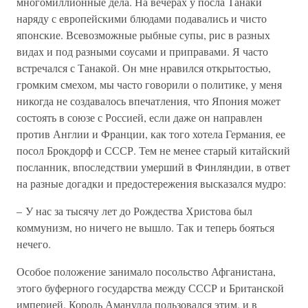
многомиллионные дела. На вечерах у посла Танаки
наряду с европейскими блюдами подавались и чисто
японские. Всевозможные рыбные супы, рис в разных
видах и под разными соусами и приправами. Я часто
встречался с Танакой. Он мне нравился открытостью,
громким смехом, мы часто говорили о политике, у меня
никогда не создавалось впечатления, что Япония может
состоять в союзе с Россией, если даже он направлен
против Англии и Франции, как того хотела Германия, ее
посол Брокдорф и СССР. Тем не менее старый китайский
посланник, впоследствии умерший в Финляндии, в ответ
на разные догадки и предостережения высказался мудро:
– У нас за тысячу лет до Рождества Христова был
коммунизм, но ничего не вышло. Так и теперь бояться
нечего.
Особое положение занимало посольство Афганистана,
этого буферного государства между СССР и Британской
империей. Король Аманулла пользовался этим, и в