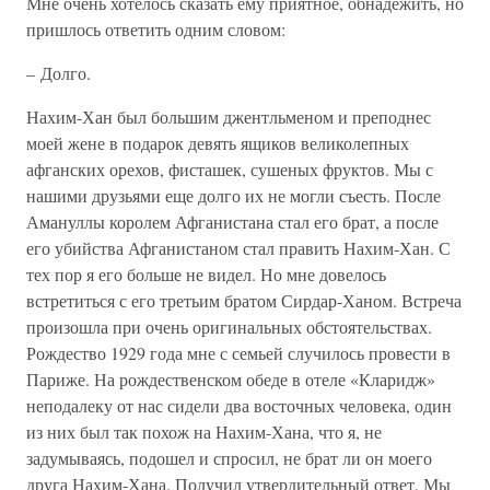
Мне очень хотелось сказать ему приятное, обнадежить, но
пришлось ответить одним словом:
– Долго.
Нахим-Хан был большим джентльменом и преподнес
моей жене в подарок девять ящиков великолепных
афганских орехов, фисташек, сушеных фруктов. Мы с
нашими друзьями еще долго их не могли съесть. После
Амануллы королем Афганистана стал его брат, а после
его убийства Афганистаном стал править Нахим-Хан. С
тех пор я его больше не видел. Но мне довелось
встретиться с его третьим братом Сирдар-Ханом. Встреча
произошла при очень оригинальных обстоятельствах.
Рождество 1929 года мне с семьей случилось провести в
Париже. На рождественском обеде в отеле «Кларидж»
неподалеку от нас сидели два восточных человека, один
из них был так похож на Нахим-Хана, что я, не
задумываясь, подошел и спросил, не брат ли он моего
друга Нахим-Хана. Получил утвердительный ответ. Мы