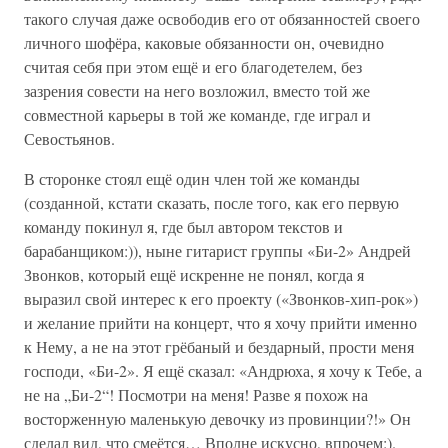
такого случая даже освободив его от обязанностей своего
личного шофёра, каковые обязанности он, очевидно
считая себя при этом ещё и его благодетелем, без
зазрения совести на него возложил, вместо той же
совместной карьеры в той же команде, где играл и
Севостьянов.
В сторонке стоял ещё один член той же команды
(созданной, кстати сказать, после того, как его первую
команду покинул я, где был автором текстов и
барабанщиком:)), ныне гитарист группы «Би-2» Андрей
Звонков, который ещё искренне не понял, когда я
выразил свой интерес к его проекту («Звонков-хип-рок»)
и желание прийти на концерт, что я хочу прийти именно
к Нему, а не на этот грёбаный и бездарный, прости меня
господи, «Би-2». Я ещё сказал: «Андрюха, я хочу к Тебе, а
не на „Би-2“! Посмотри на меня! Разве я похож на
восторженную маленькую девочку из провинции?!» Он
сделал вид, что смеётся… Вполне искусно, впрочем:).