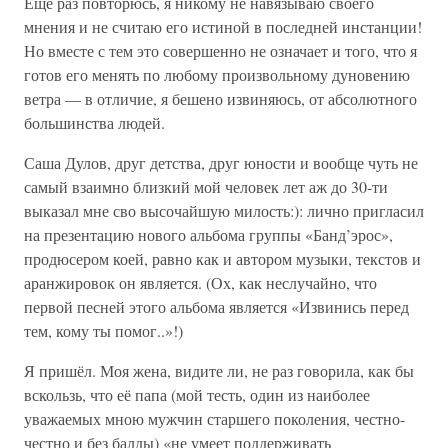
Ещё раз повторюсь, я никому не навязываю своего
мнения и не считаю его истиной в последней инстанции!
Но вместе с тем это совершенно не означает и того, что я
готов его менять по любому произвольному дуновению
ветра — в отличие, я бешено извиняюсь, от абсолютного
большинства людей.
Саша Дулов, друг детства, друг юности и вообще чуть не
самый взаимно близкий мой человек лет аж до 30-ти
выказал мне сво высочайшую милость:): лично пригласил
на презентацию нового альбома группы «Банд’эрос»,
продюсером коей, равно как и автором музыки, текстов и
аранжировок он является. (Ох, как неслучайно, что
первой песней этого альбома является «Извинись перед
тем, кому ты помог..»!)
Я пришёл. Моя жена, видите ли, не раз говорила, как бы
вскользь, что её папа (мой тесть, один из наиболее
уважаемых мною мужчин старшего поколения, честно-
честно и без балды) «не умеет поддерживать