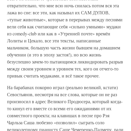
отвратительно, что мне всю ночь снилась потом вся эта
лажа во сне: все эти, как называл их САМ ДУЛОВ,
«тупые животные», которые в перерывах между песнями
вели себя как считающие себя «сильно умными» мудаки
из comedy-club или как в «Утренней почте» времён
Лолиты и Цекало, все эти тексты, написанные
мальчиком, большую часть жизни бывшем на домашнем
обучении (и это в эпоху застоя!), но всю жизнь
безуспешно зачем-то пытающимся ликвидировать разрыв
между своим уровнем и уровнем тех, кого он отчего-то
привык считать мудаками, и всё такое прочее.
На барабанах покорно играл (реально великий, кстати)
Севостьянов, несмотря на все слова, которые он не раз
произносил в адрес Великого Продюсера, который когда-
то кинул его вместе со всеми его ожиданиями от их
совместного проекта; на клавишах в песне про Рэя
Чарльза Саша любезно «позволил» сыграть соло
великолепному пианисту Саше Чемеренко-Палмеру, ради