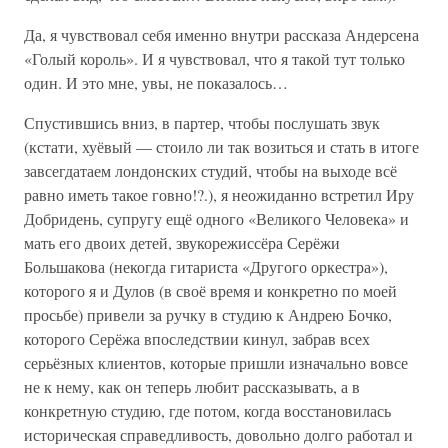
Да, я чувствовал себя именно внутри рассказа Андерсена
«Голый король». И я чувствовал, что я такой тут только
один. И это мне, увы, не показалось…
Спустившись вниз, в партер, чтобы послушать звук
(кстати, хуёвый — стоило ли так возиться и стать в итоге
завсегдатаем лондонских студий, чтобы на выходе всё
равно иметь такое говно!?.), я неожиданно встретил Иру
Добридень, супругу ещё одного «Великого Человека» и
мать его двоих детей, звукорежиссёра Серёжи
Большакова (некогда гитариста «Другого оркестра»),
которого я и Дулов (в своё время и конкретно по моей
просьбе) привели за ручку в студию к Андрею Бочко,
которого Серёжа впоследствии кинул, забрав всех
серьёзных клиентов, которые пришли изначально вовсе
не к нему, как он теперь любит рассказывать, а в
конкретную студию, где потом, когда восстановилась
историческая справедливость, довольно долго работал и