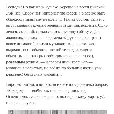
Господи! Но как же ж, однако, хорошо не вести никакой
ЖЖ!:):):) Спору нет, интернет прекрасен, но всё же быть
общедоступным ему не идёт:)… Так же обстоят дела и с
виртуальными компьютерными студиями, вощемта. Одно
дело я, съевший, прямо скажем, не одну собаку ещё в
аналоговую эпоху, а во времена «Другого оркестра» и
вовсе писавший партии музыкантам на листочках,
вырванных из обычной нотной тетрадки, сидя за
обычным, как теперь необходимо оговариваться:),
реальным
роялем, — и совсем иной коленкор —
миллион выёбистых, но всё же по большей части, увы,
реально
:) бездарных юношей…
Впрочем, ни-ни, я ничего, всем всё на здоровичко бодрое;
«Каждому — своё!», как гласила надпись над
Освенцимом, если я, конечно, по старческому маразму:),
ничего не путаю.