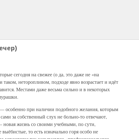
вечер)
орые сегодня на свежее (о да, это даже не «на
таком, неторопливом, подходе явно возрастает и идёт
равится. Местами даже весьма сильно и в некоторых
мурашки.
 — особенно при наличии подобного желания, которым
ами за собственный слух не больно-то отвечают,
— новая жизнь со своими учебными, по сути,
е выёбистые, то есть изначально горя особо не
, но усвоившие так называемую «профессиональную