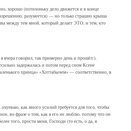
ечно, хорошо (потихоньку дело движется и в конце
разрешению, разумеется) — но только страшно крыша
ыва между тем мной, который делает ЭТО, и тем, кто
 я вчера говорил, так примерно день и прошёл:).
сильно задержалась и потом перед сном Ксене
аленького принца» «Хоттабычем» — соответственно, в
, охуеваю, как много усилий требуется для того, чтобы
е, во фразе о том, как я его не люблю, потому что он
е того, прости меня, Господи (то есть, о да, я