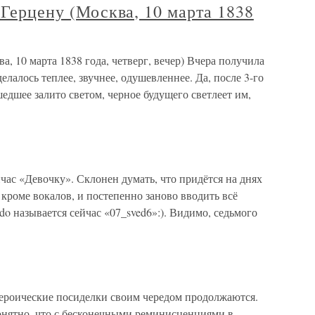
 Герцену (Москва, 10 марта 1838
а, 10 марта 1838 года, четверг, вечер) Вчера получила
делалось теплее, звучнее, одушевленнее. Да, после 3-го
едшее залито светом, черное будущего светлеет им,
йчас «Девочку». Склонен думать, что придётся на днях
, кроме вокалов, и постепенно заново вводить всё
do называется сейчас «07_sved6»:). Видимо, седьмого
 героические посиделки своим чередом продолжаются.
 понятно, что с бесконечными реминисценциями в