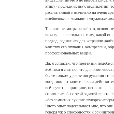
этику» последних двух десятилетий, т
рассчитанный изначально на очень сре
выебнешься в компании «нужных» люд
Так вот, несмотря на всё это, основны
вокалу — не столько к тому, какой он
подход, годящийся для «страшно далёки
качеству его звучания, компрессии, о
профессиональных вещей.
Да, я согласен, что претензии подобн
всё-таки я считаю, что для, извиняюсь
более тонком уровне погружения это не
когда момент записи вокала действите
всё звучит, в принципе, неплохо — во-
справились бы с этой задачей те, кто 
«без сомнения лучшие звукорежиссёры
Чисто опыт подсказывает мне, что они,
говоря уж о способностях к сочинитель