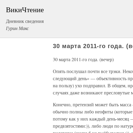
ВикиЧтение
Дневник сведения
Гурин Макс
30 марта 2011-го года. (
30 марта 2011-го года. (вечер)
Опять послушал почти все трэки. Некот
следующий день» — объективность при 
на пользу) ухо подправил. В общем, н
случаях даже возникают пресловутые 
Конечно, претензий может быть масса
обычно полны либо неофиты (которые с
потому как у них каждый день-месяц 
предвзятостями:)), либо люди по натур
видевшие (иначе б не выёбывались:))