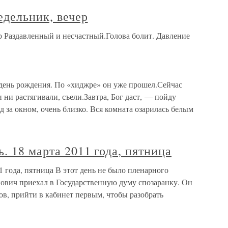
едельник, вечер
р Раздавленный и несчастный.Голова болит. Давление
й день рождения. По «хиджре» он уже прошел.Сейчас
и ни растягивали, съели.Завтра, Бог даст, — пойду
яд за окном, очень близко. Вся комната озарилась белым
. 18 марта 2011 года, пятница
1 года, пятница В этот день не было пленарного
нович приехал в Государственную думу спозаранку. Он
в, прийти в кабинет первым, чтобы разобрать