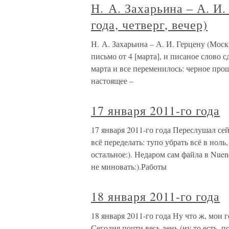
Н. А. Захарьина – А. И.
года, четверг, вечер)
Н. А. Захарьина – А. И. Герцену (Москв
письмо от 4 [марта], и писаное слово с
марта и все переменилось: черное прош
настоящее –
17 января 2011-го года
17 января 2011-го года Переслушал се
всё переделать: тупо убрать всё в ноль
остальное:). Недаром сам файла в Nuen
не миновать:).Работы
18 января 2011-го года
18 января 2011-го года Ну что ж, мои
Сегодня почти весь день (ну то есть,