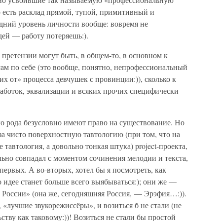
о есть расклад прямой, тупой, примитивный и
дний уровень личности вообще: вовремя не
ей — работу потеряешь:).
е претензии могут быть, в общем-то, в основном к
 сам по себе (это вообще, понятно, непрофессиональный
х от» процесса девчушек с провинции:)), сколько к
бработок, эквализации и всяких прочих специфически
ого рода безусловно имеют право на существование. Но
 за чисто поверхностную тавтологию (при том, что на
 тавтология, а довольно тонкая штука) project-проекта,
льно совпадал с моментом сочинения мелодии и текста,
первых. А во-вторых, хотел бы я посмотреть, как
по идее станет больше всего выябываться:); они же —
 России» (она же, сегодняшняя Россия, — Эрэфия…:)).
 «лучшие звукорежиссёры», и возиться б не стали (не
ству как таковому:))! Возиться не стали бы простой