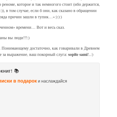
 реноме, которое и так немногого стоит (ибо держится,
:)), в том случае, если б они, как сказано в обращении
яда причин зашли в тупик…»:):):)
аченном» времени… Вот и весь сказ.
баны вы люди!!!:)
. Понимающему достаточно, как говаривали в Древнем
sopite sami
е за выражение, ваш покорный слуга:
!..:)
книг! 📚
писки в подарок
и наслаждайся