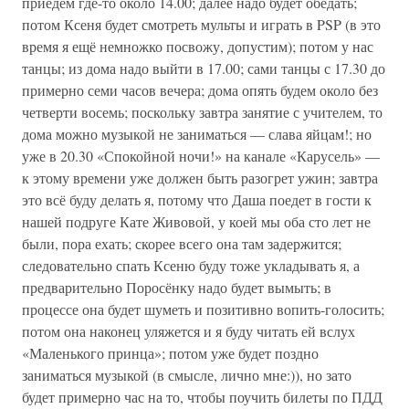
приедем где-то около 14.00; далее надо будет обедать;
потом Ксеня будет смотреть мульты и играть в PSP (в это
время я ещё немножко посвожу, допустим); потом у нас
танцы; из дома надо выйти в 17.00; сами танцы с 17.30 до
примерно семи часов вечера; дома опять будем около без
четверти восемь; поскольку завтра занятие с учителем, то
дома можно музыкой не заниматься — слава яйцам!; но
уже в 20.30 «Спокойной ночи!» на канале «Карусель» —
к этому времени уже должен быть разогрет ужин; завтра
это всё буду делать я, потому что Даша поедет в гости к
нашей подруге Кате Живовой, у коей мы оба сто лет не
были, пора ехать; скорее всего она там задержится;
следовательно спать Ксеню буду тоже укладывать я, а
предварительно Поросёнку надо будет вымыть; в
процессе она будет шуметь и позитивно вопить-голосить;
потом она наконец уляжется и я буду читать ей вслух
«Маленького принца»; потом уже будет поздно
заниматься музыкой (в смысле, лично мне:)), но зато
будет примерно час на то, чтобы поучить билеты по ПДД