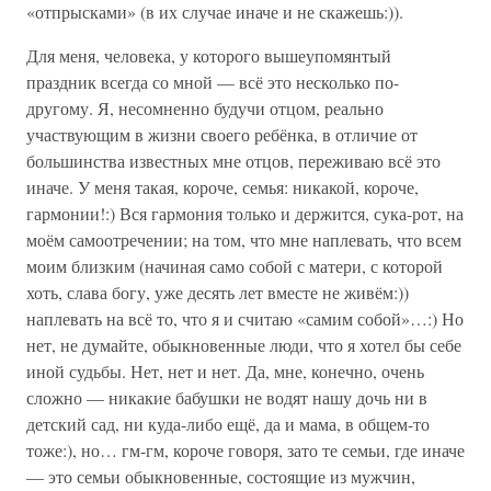
«отпрысками» (в их случае иначе и не скажешь:)).
Для меня, человека, у которого вышеупомянтый
праздник всегда со мной — всё это несколько по-
другому. Я, несомненно будучи отцом, реально
участвующим в жизни своего ребёнка, в отличие от
большинства известных мне отцов, переживаю всё это
иначе. У меня такая, короче, семья: никакой, короче,
гармонии!:) Вся гармония только и держится, сука-рот, на
моём самоотречении; на том, что мне наплевать, что всем
моим близким (начиная само собой с матери, с которой
хоть, слава богу, уже десять лет вместе не живём:))
наплевать на всё то, что я и считаю «самим собой»…:) Но
нет, не думайте, обыкновенные люди, что я хотел бы себе
иной судьбы. Нет, нет и нет. Да, мне, конечно, очень
сложно — никакие бабушки не водят нашу дочь ни в
детский сад, ни куда-либо ещё, да и мама, в общем-то
тоже:), но… гм-гм, короче говоря, зато те семьи, где иначе
— это семьи обыкновенные, состоящие из мужчин,