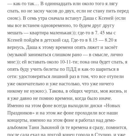
— как-то так… В одиннадцать или около того я лягу
спать, но не засну часов до двух, если не стану пить перед
сном:). В семь утра сначала встанут Даша с Ксеней (если
мы все встанем одновременно, то будем друг другу
мешать — квартира маленькая:)); где-то в 7. 45 мы с
Ксеней пойдём в детский сад. Где-то в 8.15 — 8.20 я
вернусь, Даша к этому времени опять ляжет и заснёт
(музыкой заниматься слишком рано — в смысле, лично
мне:)); ей вставать около 10-11-ти; пока она будет спать, я
опять буду учить билеты по ПДД и как-то шариться в
сети: удостоверяться лишний раз в том, что все отупели
уже окончательно и уже настолько, что уже ничего
никому не нужно:). Такова, в общих чертах, моя жизнь, и
я уже давно не помню времени, когда было иначе.
Именно на этом фоне всегда выходили диски «Новых
Праздников» и на этом же фоне проходили все наши
концерты, именно на этом фоне я работал над демо-
альбомом Тани Зыкиной (в те времена я сразу, помнится,
после сада ехал на другой конец города в Студию, и уже