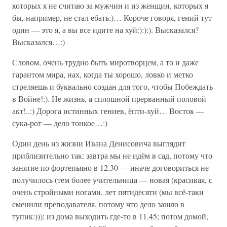
которых я не считаю за мужчин и из женщин, которых я
бы, например, не стал ебать:)… Короче говоря, гений тут
один — это я, а вы все идите на хуй:):):). Высказался?
Высказался…:)
Словом, очень трудно быть миротворцем, а то и даже
гарантом мира, нах, когда ты хорошо, ловко и метко
стреляешь и буквально создан для того, чтобы Побеждать
в Войне!:). Не жизнь, а сплошной прерванный половой
акт!..:) Дорога истинных гениев, ёпти-хуй… Восток —
сука-рот — дело тонкое…:)
Один день из жизни Ивана Денисовича выглядит
приблизительно так: завтра мы не идём в сад, потому что
занятие по фортепьяно в 12.30 — иначе договориться не
получилось (тем более учительница — новая (красивая, с
очень стройными ногами, лет пятидесяти (мы всё-таки
сменили преподавателя, потому что дело зашло в
тупик:))); из дома выходить где-то в 11.45; потом домой,