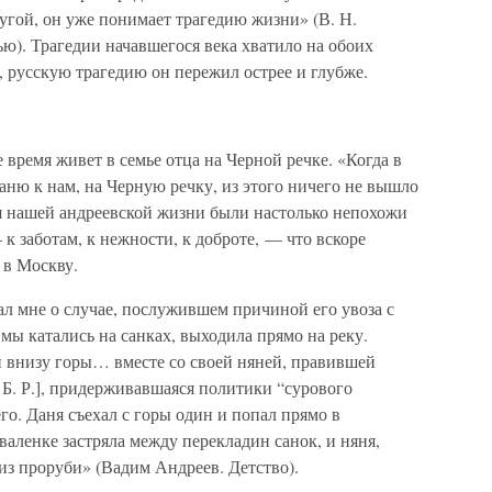
угой, он уже понимает трагедию жизни» (В. Н.
ю). Трагедии начавшегося века хватило на обоих
, русскую трагедию он пережил острее и глубже.
 время живет в семье отца на Черной речке. «Когда в
Даню к нам, на Черную речку, из этого ничего не вышло
я нашей андреевской жизни были настолько непохожи
к заботам, к нежности, к доброте, — что вскоре
 в Москву.
л мне о случае, послужившем причиной его увоза с
 мы катались на санках, выходила прямо на реку.
й внизу горы… вместе со своей няней, правившей
Б. Р.], придерживавшаяся политики “сурового
го. Даня съехал с горы один и попал прямо в
валенке застряла между перекладин санок, и няня,
 из проруби» (Вадим Андреев. Детство).