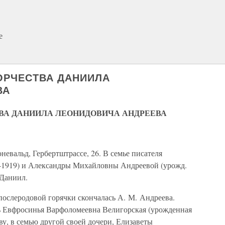
е
ОРЧЕСТВА ДАНИИЛА
ВА
ВА ДАНИИЛА ЛЕОНИДОВИЧА АНДРЕЕВА
рюневальд, Гербертштрассе, 26. В семье писателя
–1919) и Александры Михайловны Андреевой (урожд.
 Даниил.
т послеродовой горячки скончалась А. М. Андреева.
ь Евфросинья Варфоломеевна Велигорская (урожденная
ву, в семью другой своей дочери, Елизаветы