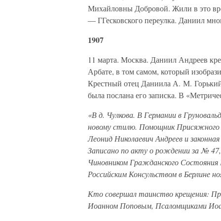
Михайловны Добровой. Жили в это вре
— ГГесковского переулка. Даниил мног
1907
11 марта. Москва. Даниил Андреев кр
Арбате, в том самом, который изобраз
Крестный отец Даниила А. М. Горький
была послана его записка. В «Метриче
«В д. Чулкова. В Германии в Груновальд
новому стилю. Помощник Присяжного 
Леонид Николаевич Андреев и законная
Записано по акту о рождении за № 47,
Чиновником Гражданского Состояния 
Российским Консульством в Берлине ноя
Кто совершал таинство крещения: Пр
Иоанном Поповым, Псаломщиками Иоа