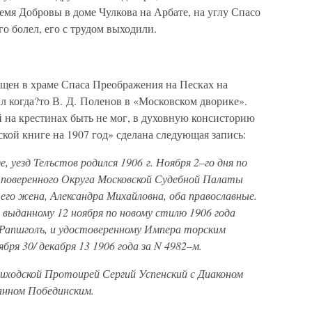
мя Добровы в доме Чулкова на Арбате, на углу Спасо
о болел, его с трудом выходили.
ещен в храме Спаса Преображения на Песках на
ил когда?то В. Д. Поленов в «Московском дворике».
 на крестинах быть не мог, в духовную консисторию
ской книге на 1907 год» сделана следующая запись:
е, уезд Телъстов родился 1906 г. Ноября 2–го дня по
поверенного Округа Московской Судебной Палаты
 его жена, Александра Михайловна, оба православные.
 выданному 12 ноября по новому стилю 1906 года
Рапшголъ, и удостоверенному Импера торским
бря 30/ декабря 13 1906 года за N 4982–м.
иходской Протоирей Сергий Успенский с Диаконом
нном Побединским.