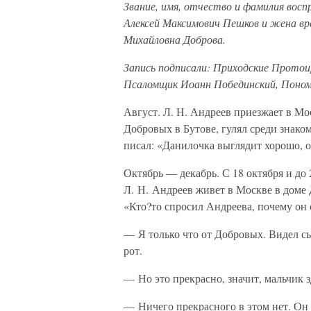
Звание, имя, отчество и фамилия восп
Алексей Максимович Пешков и жена вр
Михайловна Доброва.
Запись подписали: Приходские Протои
Псаломщик Иоанн Побединский, Поном
Август. Л. Н. Андреев приезжает в Мо
Добровых в Бутове, гулял среди знако
писал: «Данилочка выглядит хорошо, о
Октябрь — декабрь. С 18 октября и до 2
Л. Н. Андреев живет в Москве в доме 
«Кто?то спросил Андреева, почему он 
— Я только что от Добровых. Видел сын
рот.
— Но это прекрасно, значит, мальчик з
— Ничего прекрасного в этом нет. Он 