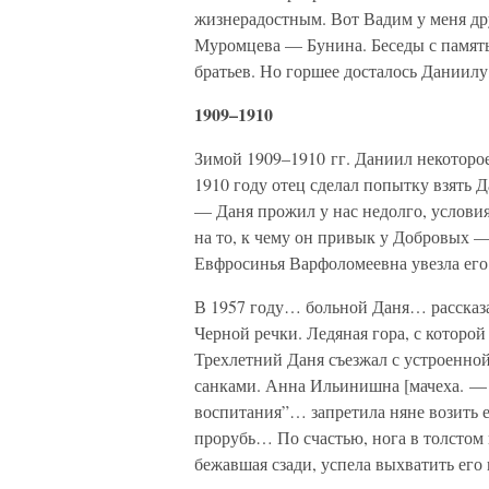
жизнерадостным. Вот Вадим у меня др
Муромцева — Бунина. Беседы с память
братьев. Но горшее досталось Даниилу
1909–1910
Зимой 1909–1910 гг. Даниил некоторое
1910 году отец сделал попытку взять 
— Даня прожил у нас недолго, услови
на то, к чему он привык у Добровых — 
Евфросинья Варфоломеевна увезла его
В 1957 году… больной Даня… рассказа
Черной речки. Ледяная гора, с которой
Трехлетний Даня съезжал с устроенно
санками. Анна Ильинишна [мачеха. — 
воспитания”… запретила няне возить е
прорубь… По счастью, нога в толстом 
бежавшая сзади, успела выхватить его