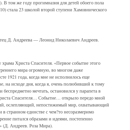
. В том же году прогимназия для детей обоего пола
9/10) стала 23 школой второй ступени Хамовнического
 отец Д. Андреева — Леонид Николаевич Андреев.
у храма Христа Спасителя. «Первое событие этого
утреннего мира огромную, во многом даже
те 1921 года, когда мне не исполнилось еще
е, на исходе дня, когда я, очень полюбивший к тому
и беспредметно мечтать, остановился у парапета в
Христа Спасителя… Событие… открыло передо мной
щий, ослепляющий, непостижимый мир, охватывающий
и в странном единстве с чем?то несоразмеримо
тренне питался образами и идеями, постепенно
 (Д. Андреев. Роза Мира).