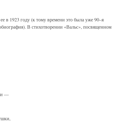
е в 1923 году (к тому времени это была уже 90–я
биография). В стихотворении «Вальс», посвященном
ки —
ушки,