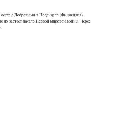
вместе с Добровыми в Нодендале (Финляндия),
де их застает начало Первой мировой войны. Через
: