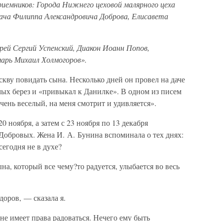
риемников: Города Нижнего цеховой малярного цеха
ача Филиппа Александровича Доброва, Елисавета
рей Сергий Успенский, Диакон Иоанн Попов,
арь Михаил Холмогоров».
скву повидать сына. Несколько дней он провел на даче
мых берез и «привыкал к Данилке». В одном из писем
чень веселый, на меня смотрит и удивляется».
0 ноября, а затем с 23 ноября по 13 декабря
Добровых. Жена И. А. Бунина вспоминала о тех днях:
сегодня не в духе?
а, который все чему?то радуется, улыбается во весь
доров, — сказала я.
не имеет права радоваться. Нечего ему быть