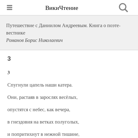
ВикиЧтение
Путешествие с Даниилом Андреевым. Книга о поэте-
вестнике
Романов Борис Николаевич
3
3
Спугнули цапель наши катера.
Они, растаяв в зарослях весёлых,
опустятся с небес, как вечера,
в гнездовия на ветках полуголых,
и попритихнут в нежной тишине,