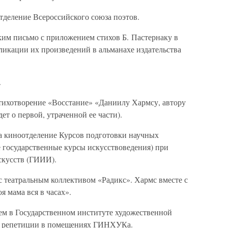
тделение Всероссийского союза поэтов.
ким письмо с приложением стихов Б. Пастернаку в
ликации их произведений в альманахе издательства
.
тихотворение «Восстание» «Даниилу Хармсу, автору
ет о первой, утраченной ее части).
а киноотделение Курсов подготовки научных
государственные курсы искусствоведения) при
скусств (ГИИИ).
с театральным коллективом «Радикс». Хармс вместе с
 мама вся в часах».
чем в Государственном институте художественной
на репетиции в помещениях ГИНХУКа.