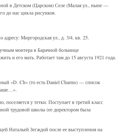
ной в Детском (Царском) Селе (Малая ул., ныне —
го до нас цикла рисунков.
адресу: Миргородская ул., д. 3/4, кв. 25.
ручным монтера в Барачной больнице
жить и его мать. Работает там до 15 августа 1921 года.
ный «D. Ch» (то есть Daniel Charms) — список
 наше…».
о, поселяется у тетки. Поступает в третий класс
иной трудовой школы (ее директором была
цей Натальей Зегждой после ее выступления на