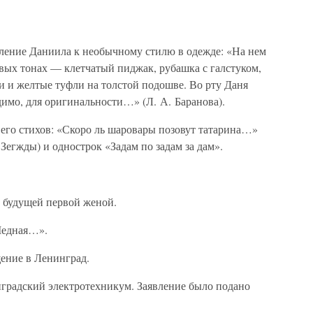
ление Даниила к необычному стилю в одежде: «На нем
вых тонах — клетчатый пиджак, рубашка с галстуком,
и и желтые туфли на толстой подошве. Во рту Даня
имо, для оригинальности…» (Л. А. Баранова).
его стихов: «Скоро ль шаровары позовут татарина…»
Зегжды) и однострок «Задам по задам за дам».
, будущей первой женой.
Медная…».
ение в Ленинград.
градский электротехникум. Заявление было подано