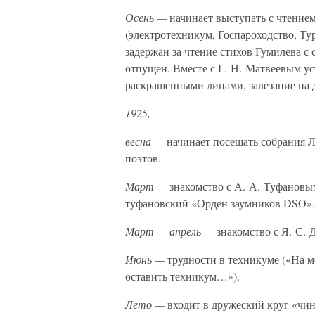
Осень —
начинает выступать с чтение
(электротехникум, Госпароходство, Тур
задержан за чтение стихов Гумилева с
отпущен. Вместе с Г. Н. Матвеевым у
раскрашенными лицами, залезание на д
1925,
весна —
начинает посещать собрания 
поэтов.
Март —
знакомство с А. А. Туфановы
туфановский «Орден заумников DSO».
Март — апрель —
знакомство с Я. С.
Июнь —
трудности в техникуме («На м
оставить техникум…»).
Лето —
входит в дружеский круг «чин