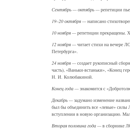
Сентябрь — октябрь —
репетиции пье
19–20 октября —
написано стихотворе
10 ноября —
репетиции прекращены. Х
12 ноября —
читает стихи на вечере Л
Петербурга».
24 ноября —
создает рукописный сборн
часть), «Ваньки-встаньки», «Конец гер
Н. И. Колюбакиной.
Конец года —
знакомится с «Добротол
Декабрь —
задумано изменение назван
был бы объединить все «левые» силы 
вступлении в новую организацию. Мал
Вторая половина года —
в сборнике Л