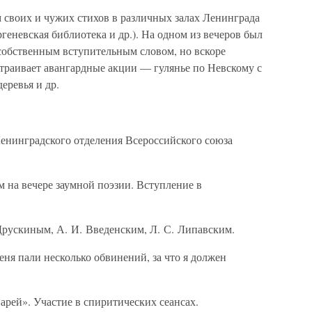
м своих и чужих стихов в различных залах Ленинграда
геневская библиотека и др.). На одном из вечеров был
 собственным вступительным словом, но вскоре
страивает авангардные акции — гулянье по Невскому с
еревья и др.
Ленинградского отделения Всероссийского союза
м на вечере заумной поэзии. Вступление в
 Друскиным, А. И. Введенским, Л. С. Липавским.
еня пали несколько обвинений, за что я должен
арей». Участие в спиритических сеансах.