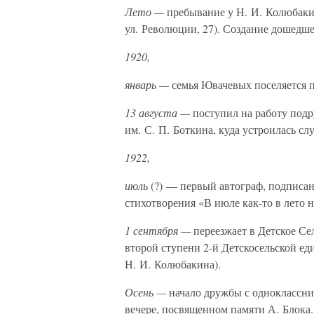
Лето —
пребывание у Н. И. Колюбаки
ул. Революции, 27). Создание дошедше
1920,
январь —
семья Ювачевых поселяется по 
13 августа —
поступил на работу под
им. С. П. Боткина, куда устроилась слу
1922,
июль
(?) — первый автограф, подписан
стихотворения «В июле как-то в лето
1 сентября —
переезжает в Детское Сел
второй ступени 2-й Детскосельской ед
Н. И. Колюбакина).
Осень —
начало дружбы с одноклассни
вечере, посвященном памяти А. Блока.