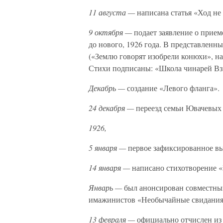
11 августа —
написана статья «Ход не
9 октября —
подает заявление о прием
до нового, 1926 года. В представленн
(«Землю говорят изобрели конюхи», на
Стихи подписаны: «Школа чинарей Вз
Декабрь —
создание «Левого фланга».
24 декабря —
переезд семьи Ювачевых
1926,
5 января —
первое зафиксированное в
14 января —
написано стихотворение «
Январь —
был анонсирован совместны
имажинистов «Необычайные свидания 
13 февраля —
официально отчислен из