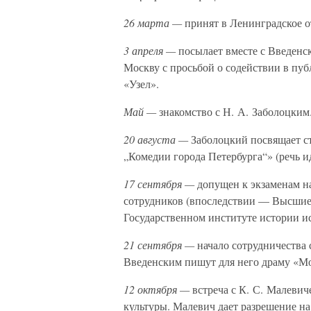
26 марта —
принят в Ленинградское о
3 апреля —
посылает вместе с Введенс
Москву с просьбой о содействии в пуб
«Узел».
Май —
знакомство с Н. А. Заболоцким
20 августа —
Заболоцкий посвящает с
„Комедии города Петербурга“» (речь ид
17 сентября —
допущен к экзаменам н
сотрудников (впоследствии — Высшие 
Государственном институте истории и
21 сентября —
начало сотрудничества 
Введенским пишут для него драму «Моя
12 октября —
встреча с К. С. Малеви
культуры. Малевич дает разрешение 