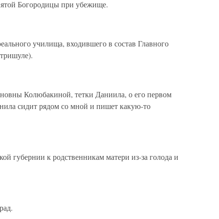
вятой Богородицы при убежище.
реального училища, входившего в состав Главного
тришуле).
ановны Колюбакиной, тетки Даниила, о его первом
нила сидит рядом со мной и пишет какую-то
ой губернии к родственникам матери из-за голода и
рад.