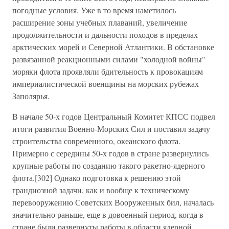
погодные условия. Уже в то время наметилось
расширение зоны учебных плаваний, увеличение
продолжительности и дальности походов в пределах
арктических морей и Северной Атлантики. В обстановке
развязанной реакционными силами "холодной войны"
моряки флота проявляли бдительность к провокациям
империалистической военщины на морских рубежах
Заполярья.
В начале 50-х годов Центральный Комитет КПСС подвел
итоги развития Военно-Морских Сил и поставил задачу
строительства современного, океанского флота.
Примерно с середины 50-х годов в стране развернулись
крупные работы по созданию такого ракетно-ядерного
флота.[302] Однако подготовка к решению этой
грандиозной задачи, как и вообще к техническому
перевооружению Советских Вооруженных бил, началась
значительно раньше, еще в довоенный период, когда в
стране были развернуты работы в области ядерной