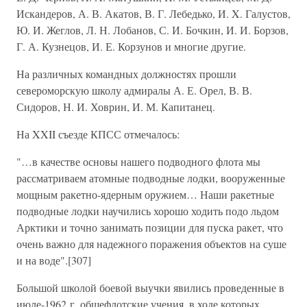
Искандеров, А. В. Акатов, В. Г. Лебедько, И. X. Галустов,
Ю. И. Жеглов, Л. Н. Лобанов, С. И. Бочкин, И. И. Борзов,
Г. А. Кузнецов, И. Е. Корзунов и многие другие.
На различных командных должностях прошли
североморскую школу адмиралы А. Е. Орел, В. В.
Сидоров, Н. И. Ховрин, И. М. Капитанец.
На XXII съезде КПСС отмечалось:
"…в качестве основы нашего подводного флота мы
рассматриваем атомные подводные лодки, вооруженные
мощным ракетно-ядерным оружием… Наши ракетные
подводные лодки научились хорошо ходить подо льдом
Арктики и точно занимать позиции для пуска ракет, что
очень важно для надежного поражения объектов на суше
и на воде".[307]
Большой школой боевой выучки явились проведенные в
июле-1962 г. общефлотские учения, в ходе которых