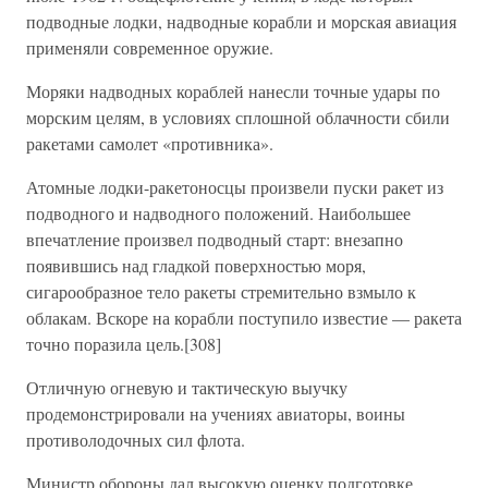
подводные лодки, надводные корабли и морская авиация
применяли современное оружие.
Моряки надводных кораблей нанесли точные удары по
морским целям, в условиях сплошной облачности сбили
ракетами самолет «противника».
Атомные лодки-ракетоносцы произвели пуски ракет из
подводного и надводного положений. Наибольшее
впечатление произвел подводный старт: внезапно
появившись над гладкой поверхностью моря,
сигарообразное тело ракеты стремительно взмыло к
облакам. Вскоре на корабли поступило известие — ракета
точно поразила цель.[308]
Отличную огневую и тактическую выучку
продемонстрировали на учениях авиаторы, воины
противолодочных сил флота.
Министр обороны дал высокую оценку подготовке