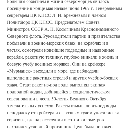
Большим событием в жизни североморцев явилось
посещение в конце мая начале июня 1967 г. Генеральным
секретарем ЦК КПСС Л. И. Брежневым и членом
Политбюро ЦК КПСС, Председателем Совета
Министров СССР А. Н. Косыгиным Краснознаменного
Северного флота. Руководители партии и правительства
побывали в военно-морских базах, на кораблях и в
частях, осмотрели новейшие подводные и надводные
корабли, ракетную технику, глубоко вникали в жизнь и
боевую учебу военных моряков. Они на крейсере
«Мурманск» выходили в море, где наблюдали
выполнение ракетных стрельб и других учебно-боевых
задач. Старт ракет из-под воды выполнял экипаж
подводной лодки, добившейся в социалистическом
соревновании в честь 50-летия Великого Октября
замечательных успехов. Ракеты взмывали из-под воды
неподалеку от крейсера и с грозным гулом уносились за
горизонт, где на расстоянии в сотни километров
находился условный противник. Цель была поражена