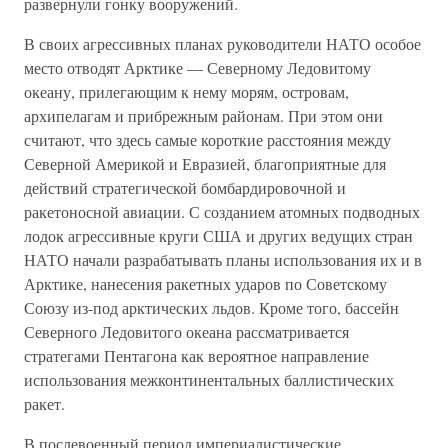
развернули гонку вооружений.
В своих агрессивных планах руководители НАТО особое
место отводят Арктике — Северному Ледовитому
океану, прилегающим к нему морям, островам,
архипелагам и прибрежным районам. При этом они
считают, что здесь самые короткие расстояния между
Северной Америкой и Евразией, благоприятные для
действий стратегической бомбардировочной и
ракетоносной авиации. С созданием атомных подводных
лодок агрессивные круги США и других ведущих стран
НАТО начали разрабатывать планы использования их и в
Арктике, нанесения ракетных ударов по Советскому
Союзу из-под арктических льдов. Кроме того, бассейн
Северного Ледовитого океана рассматривается
стратегами Пентагона как вероятное направление
использования межконтинентальных баллистических
ракет.
В послевоенный период империалистические