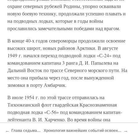
охране северных рубежей Родины, упорно осваивали
новую боевую технику, продолжали успешно плавать и
на подводных лодках, которые в годы войны
прославились замечательными победами над врагом.
В конце 40-х годов североморцы продолжили освоение
высоких широт, новых районов Арктики. В августе
1949 г. начался переход подводной лодки «С-24» под
командованием капитана 3 ранга Д. И. Папылева на
Дальний Восток по трассе Северного морского пути. На
место она прибыла через год, после вынужденной
зимовки в порту Амбарчик.
В июле 1954 г. по этой трассе отправилась на
Тихоокеанский флот гвардейская Краснознаменная
подводная лодка «С-56» под командованием капитан-
лейтенанта В. И. Харченко. Во время войны она
совершила переход с Дальнего Востока на Северный
←
→
Глава седьмая. Славная победа в Заполярье
Хронология важнейших событий освоения Северного Ледовитого океана и истории Краснознаменного Северного флота:
флот через Тихий и Атлантический океаны и многие