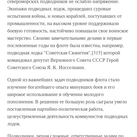
североморских подводников не ослабло напряжение.
Экипажи подводных лодок, прошедших суровые
испытания войны, и новых кораблей, поступавших от
промышленности, на высоком уровне поддерживали
боевую готовность, настойчиво повышали свое воинское
мастерство. Своими замечательными делами в первые
послевоенные годы на флоте была известна, например,
подводная лодка "Советская Сванетия",[315] которой
командовал депутат Верховного Совета СССР Герой
Советского Союза Я. К. Иосселиани.
Одной из важнейших задач подводников флота стало
изучение богатейшего опыта минувших боев и его
широкое использование в обучении молодого
пополнения. В решении ее большую роль сыграла умело
поставленная партийно-политическая работа,
целеустремленная деятельность коммунистов подводных
лодок.
Подводники, решая сложные, ответственные задачи по