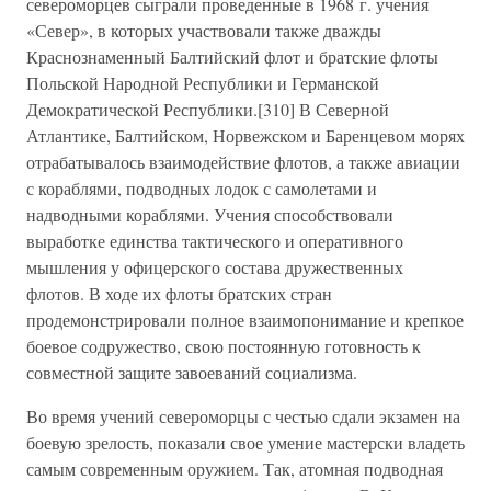
североморцев сыграли проведенные в 1968 г. учения
«Север», в которых участвовали также дважды
Краснознаменный Балтийский флот и братские флоты
Польской Народной Республики и Германской
Демократической Республики.[310] В Северной
Атлантике, Балтийском, Норвежском и Баренцевом морях
отрабатывалось взаимодействие флотов, а также авиации
с кораблями, подводных лодок с самолетами и
надводными кораблями. Учения способствовали
выработке единства тактического и оперативного
мышления у офицерского состава дружественных
флотов. В ходе их флоты братских стран
продемонстрировали полное взаимопонимание и крепкое
боевое содружество, свою постоянную готовность к
совместной защите завоеваний социализма.
Во время учений североморцы с честью сдали экзамен на
боевую зрелость, показали свое умение мастерски владеть
самым современным оружием. Так, атомная подводная