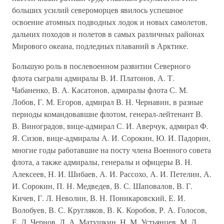
больших усилий североморцев явилось успешное
освоение атомных подводных лодок и новых самолетов,
дальних походов и полетов в самых различных районах
Мирового океана, подледных плаваний в Арктике.
Большую роль в послевоенном развитии Северного
флота сыграли адмиралы В. И. Платонов, А. Т.
Чабаненко, В. А. Касатонов, адмиралы флота С. М.
Лобов, Г. М. Егоров, адмирал В. Н. Чернавин, в разные
периоды командовавшие флотом, генерал-лейтенант В.
В. Виноградов, вице-адмирал С. И. Аверчук, адмирал Ф.
Я. Сизов, вице-адмиралы А. И. Сорокин, Ю. И. Падорин,
многие годы работавшие на посту члена Военного совета
флота, а также адмиралы, генералы и офицеры В. Н.
Алексеев, Н. И. Шибаев, А. И. Рассохо, А. И. Петелин, А.
И. Сорокин, П. Н. Медведев, В. С. Шаповалов, В. Г.
Кичев, Г. Л. Неволин, В. Н. Поникаровский, Е. И.
Волобуев, В. С. Кругляков, В. К. Коробов, Р. А. Голосов,
Е. Д. Чернов, Л. А. Матушкин, Н. М. Устьянцев, М. Д.