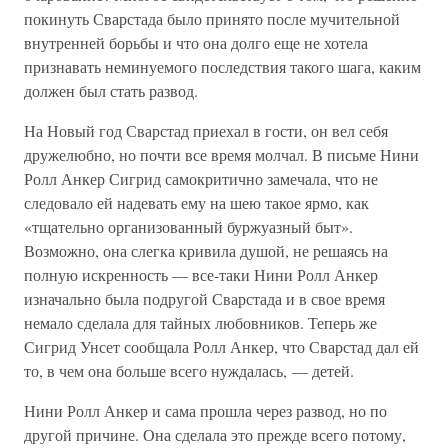
покинуть Сварстада было принято после мучительной
внутренней борьбы и что она долго еще не хотела
признавать неминуемого последствия такого шага, каким
должен был стать развод.
На Новый год Сварстад приехал в гости, он вел себя
дружелюбно, но почти все время молчал. В письме Нини
Ролл Анкер Сигрид самокритично замечала, что не
следовало ей надевать ему на шею такое ярмо, как
«тщательно организованный буржуазный быт».
Возможно, она слегка кривила душой, не решаясь на
полную искренность — все-таки Нини Ролл Анкер
изначально была подругой Сварстада и в свое время
немало сделала для тайных любовников. Теперь же
Сигрид Унсет сообщала Ролл Анкер, что Сварстад дал ей
то, в чем она больше всего нуждалась, — детей.
Нини Ролл Анкер и сама прошла через развод, но по
другой причине. Она сделала это прежде всего потому,