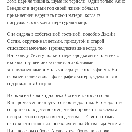
доме царила тишина, шума не терпели. Один только Ханс
Бенедикт в первый год своей жизни обладал
привилегией нарушать покой матери, когда та
погружалась в свой литературный мир.
Она сидела в собственной гостиной, подобно Джейн
Остин, окруженная детьми, прислугой и старой
отцовской мебелью. Принадлежавшие когда-то
Ингвальду Унсету полки с перегородками из плетеных
ивовых прутьев она заполнила любимыми
энциклопедиями и милыми сердцу фотографиями. На
верхней полке стояла фотография матери, сделанная в
год рождения Сигрид.
Из окна ей была видна река Логен вплоть до горы
Вингромсосен по другую сторону долины. В эту долину
ее привозил в детстве отец, чтобы провести по следам
исторического героя своего детства — Святого Улава,
оказавшего столь сильное влияние на Ингвальда Унсета в
Нидаросском соборе. А следы судьбоносного похода