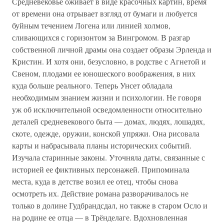
Средневековье оживает в виде красочных картин, время
от времени она отрывает взгляд от бумаги и любуется
буйным течением Логена или линией холмов,
сливающихся с горизонтом за Вингромом. В разгар
собственной личной драмы она создает образы Эрленда и
Кристин. И хотя они, безусловно, в родстве с Агнетой и
Свеном, плодами ее юношеского воображения, в них
куда больше реального. Теперь Унсет обладала
необходимым знанием жизни и психологии. Не говоря
уж об исключительной осведомленности относительно
деталей средневекового быта — домах, людях, лошадях,
скоте, одежде, оружии, конской упряжи. Она рисовала
карты и набрасывала планы исторических событий.
Изучала старинные законы. Уточняла даты, связанные с
историей ее фиктивных персонажей. Припоминала
места, куда в детстве возил ее отец, чтобы снова
осмотреть их. Действие романа разворачивалось не
только в долине Гудбрандсдал, но также в старом Осло и
на родине ее отца — в Трёнделаге. Вдохновленная