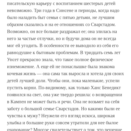
писательскую карьеру с воспитанием шестерых детей
невозможно. Три года в Синсене и периоды, когда надо
было наладить быт семьи с пятью детьми, не лучшим
образом сказались и на ее отношениях со Сварстадом.
Возможно, он все больше раздражал ее; она злилась на
него за частые отлучки, но и будучи дома он не всегда
мог ей угодить. В особенности ее выводило из себя его
равнодушие к бытовым проблемам. В тридцать семь лет
Унсет прекрасно знала, что такое полное физическое
изнеможение. А еще ей не понаслышке была знакома
кочевая жизнь — она сама так выросла и хотела для своих
детей лучшей доли. Чтобы они, пока маленькие, успели
пустить корни. По-видимому, как только Ханс Бенедикт
появился на свет, она уже твердо решила: о возвращении
в Кампен не может быть и речи. Она не возьмет на себя
заботу о большой семье Сварстадов. Но какими были ее
чувства к мужу? Неужели его взгляд искоса, широкая
улыбка и большие руки совсем утратили для нее былое
очарование? Многое свидетельствует о том, что решение