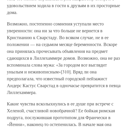
удовольствием ходила в гости к друзьям в их просторные
дома.
Возможно, постепенно сомнения уступали место
уверенности: она ни за что больше не вернется в
Кристианию к Сварстаду. Во всяком случае, не в ее
положении — на седьмом месяце беременности. Вскоре
она принялась прочесывать объявления на предмет
сдающихся в Лиллехаммере домов. Возможно, она не раз
вспоминала слова мужа: «За городом все выглядит
унылым и неживописным»[310]. Вряд ли она
предполагала, что известный городской пейзажист
Андерс Кастус Сварстад в одночасье превратится в певца
Лиллехаммера.
Какие чувства всколыхнулись в ее душе при встрече с
Хеленой, счастливой новобрачной? Ее бойкая римская
подруга, послужившая прототипом для Франчески в
«Йенни», наконец-то остепенилась. В начале мая она