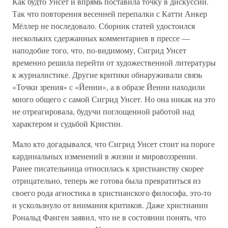
Как будто Унсет и впрямь поставила точку в дискуссии.
Так что повторения весенней перепалки с Катти Анкер
Мёллер не последовало. Сборник статей удостоился
нескольких сдержанных комментариев в прессе —
наподобие того, что, по-видимому, Сигрид Унсет
временно решила перейти от художественной литературы
к журналистике. Другие критики обнаруживали связь
«Точки зрения» с «Йенни», а в образе Йенни находили
много общего с самой Сигрид Унсет. Но она никак на это
не отреагировала, будучи поглощенной работой над
характером и судьбой Кристин.
Мало кто догадывался, что Сигрид Унсет стоит на пороге
кардинальных изменений в жизни и мировоззрении.
Ранее писательница относилась к христианству скорее
отрицательно, теперь же готова была превратиться из
своего рода агностика в христианского философа, это-то
и ускользнуло от внимания критиков. Даже христианин
Рональд Фанген заявил, что не в состоянии понять, что