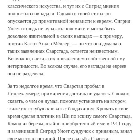
классического искусства, и тут их с Сигрид мнения
полностью совпадали. Однако в своей статье он
опускается до примитивной ненависти к евреям. Сигрид
Унсет отнюдь не чуралась полемики и могла быть
довольно язвительной в своих выпадах — к примеру,
против Катти Анкер Мёллер, — но что она думала о
таких заявлениях Сварстада, остается неизвестным.
Возможно, считала их проявлением свойственной ему
нетерпимости. Во всяком случае, его взгляды на евреев
она не разделяла.
За то недолгое время, что Сварстад пробыл в
Лиллехаммере, примирения достичь не удалось. Сложно
сказать, о чем он думал, помогая установить на втором
этаже их голубую кровать с балдахином. Кровать в свое
время сделал плотник из Ши по эскизу самого Сварстада.
Комод из березы, втайне приобретенный ими в 1911 году
и заменивший Сигрид Унсет сундучок с приданым, занял
свое место в гостиной. После свадьбы Сварстад