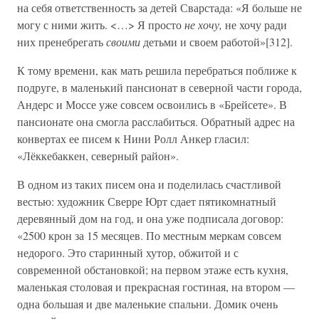
на себя ответственность за детей Сварстада: «Я больше не
могу с ними жить. <…> Я просто
не хочу,
не хочу ради
них пренебрегать
своими
детьми и своем работой»[312].
К тому времени, как мать решила перебраться поближе к
подруге, в маленький пансионат в северной части города,
Андерс и Моссе уже совсем освоились в «Брейсете». В
пансионате она смогла расслабиться. Обратный адрес на
конвертах ее писем к Нини Ролл Анкер гласил:
«Лёккебаккен, северный район».
В одном из таких писем она и поделилась счастливой
вестью: художник Сверре Юрт сдает пятикомнатный
деревянный дом на год, и она уже подписала договор:
«2500 крон за 15 месяцев. По местным меркам совсем
недорого. Это старинный хутор, обжитой и с
современной обстановкой; на первом этаже есть кухня,
маленькая столовая и прекрасная гостиная, на втором —
одна большая и две маленькие спальни. Домик очень