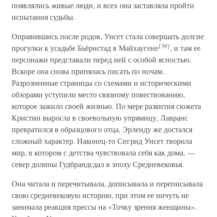
появлялись живые люди, и всех она заставляла пройти
испытания судьбы.
Оправившись после родов, Унсет стала совершать долгие
{39}
прогулки к усадьбе Бьёрнстад в Майхаугене
, и там ее
персонажи представали перед ней с особой ясностью.
Вскоре она снова принялась писать по ночам.
Разрозненные страницы со схемами и историческими
обзорами уступили место связному повествованию,
которое зажило своей жизнью. По мере развития сюжета
Кристин выросла в своевольную упрямицу, Лавранс
превратился в образцового отца, Эрленду же достался
сложный характер. Наконец-то Сигрид Унсет творила
мир, в котором с детства чувствовала себя как дома, —
север долины Гудбрандсдал в эпоху Средневековья.
Она читала и перечитывала, дописывала и переписывала
свою средневековую историю, при этом ее ничуть не
занимала реакция прессы на «Точку зрения женщины».