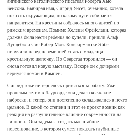
английского католического писателя Роберта Хью
Бенсона. Выбирая имя, Сигрид Унсет, очевидно, хотела
показать окружающим, по какому пути собирается
направиться. На крестины собралось много друзей по
римским временам. Помимо Хелены Фрёйсланн, которая
должна была нести ребенка до купели, пришли Альф
Лундебю и Сис Рибер-Мон. Конфирмантке Эббе
поручили перед церемонией снять с младенца
крестильную шапочку. Но Сварстад торопился — он
снова готовил новую выставку. Вскоре он с дочерьми
вернулся домой в Кампен.
Сигрид тоже не терпелось приняться за работу. Уже
прошлым летом в Лаургорде она делала кое-какие
наброски, и теперь они постепенно складывались в нечто
цельное. В какой-то степени и этот ее проект возник как
реакция на разрушительное влияние современности на
личность. Она задумала создать масштабное
повествование, в котором сумеет показать глубинные