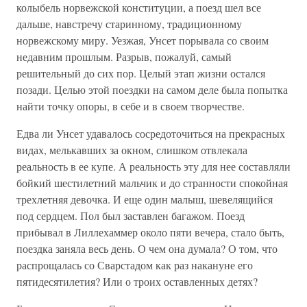
колыбель норвежской конституции, а поезд шел все
дальше, навстречу старинному, традиционному
норвежскому миру. Уезжая, Унсет порывала со своим
недавним прошлым. Разрыв, пожалуй, самый
решительный до сих пор. Целый этап жизни остался
позади. Целью этой поездки на самом деле была попытка
найти точку опоры, в себе и в своем творчестве.
Едва ли Унсет удавалось сосредоточиться на прекрасных
видах, мелькавших за окном, слишком отвлекала
реальность в ее купе. А реальность эту для нее составляли
бойкий шестилетний мальчик и до странности спокойная
трехлетняя девочка. И еще один малыш, шевелящийся
под сердцем. Пол был заставлен багажом. Поезд
прибывал в Лиллехаммер около пяти вечера, стало быть,
поездка заняла весь день. О чем она думала? О том, что
распрощалась со Сварстадом как раз накануне его
пятидесятилетия? Или о троих оставленных детях?