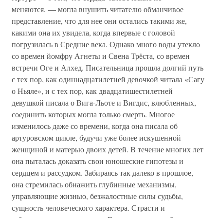
меняются, — могла внушить читателю обманчивое
представление, что для нее они остались такими же,
какими она их увидела, когда впервые с головой
погрузилась в Средние века. Однако много воды утекло
со времен йомфру Агнеты и Свена Трёста, со времен
встречи Оге и Алхед. Писательница прошла долгий путь
с тех пор, как одиннадцатилетней девочкой читала «Сагу
о Ньяле», и с тех пор, как двадцатишестилетней
девушкой писала о Вига-Льоте и Вигдис, влюбленных,
соединить которых могла только смерть. Многое
изменилось даже со времени, когда она писала об
артуровском цикле, будучи уже более искушенной
женщиной и матерью двоих детей. В течение многих лет
она пыталась доказать свои юношеские гипотезы и
сердцем и рассудком. Забираясь так далеко в прошлое,
она стремилась обнажить глубинные механизмы,
управляющие жизнью, безжалостные силы судьбы,
сущность человеческого характера. Страсти и