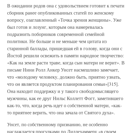
В ожидании родов она с удовольствием готовит к печати
сборник ранее опубликованных статей по женскому
вопросу, озаглавленный «Точка зрения женщины». Уже
был готов и лозунг, которым она намеревалась
подразнить поборников современной семейной
политики. Не больше и не меньше чем цитата из
старинной баллады, пришедшая ей в голову, когда они с
Йостой решили освежить в памяти народное творчество:
«Как на земле расти траве, когда сын матери не верит». В
письме Нини Ролл Анкер Унсет насмешливо замечает,
что «молодому человеку, должно быть, приятно узнать,
что он является продуктом планирования семьи»[315].
Она находит поддержку и у такого свободомыслящего
мужчины, как ее друг Нильс Коллетт Фогт, заметившего
как-то, что, когда речь идет о собственной матери, «как-
то приятнее верить, что она зачала от Святого духа».
Унсет, по собственному признанию, не особенно
наслаждается прогулками по Лиллехаммеру «в своем