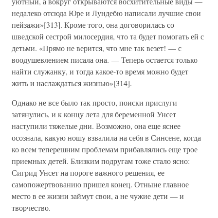
уютный, а вокруг открываются восхитительные виды —
недалеко отсюда Юре и Лундебю написали лучшие свои
пейзажи»[313]. Кроме того, она договорилась со
шведской сестрой милосердия, что та будет помогать ей с
детьми. «Прямо не верится, что мне так везет! — с
воодушевлением писала она. — Теперь остается только
найти служанку, и тогда какое-то время можно будет
жить и наслаждаться жизнью»[314].
Однако не все было так просто, поиски прислуги
затянулись, и к концу лета для беременной Унсет
наступили тяжелые дни. Возможно, она еще яснее
осознала, какую ношу взвалила на себя в Синсене, когда
ко всем теперешним проблемам прибавлялись еще трое
приемных детей. Близким подругам тоже стало ясно:
Сигрид Унсет на пороге важного решения, ее
самопожертвованию пришел конец. Отныне главное
место в ее жизни займут свои, а не чужие дети — и
творчество.