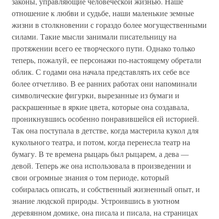
законы, управляющие человеческой жизнью. Наше
отношение к любви и судьбе, наши маленькие земные
жизни в столкновении с гораздо более могущественными
силами. Такие мысли занимали писательницу на
протяжении всего ее творческого пути. Однако только
теперь, пожалуй, ее персонажи по-настоящему обретали
облик. С годами она начала представлять их себе все
более отчетливо. В ее ранних работах они напоминали
символические фигурки, вырезанные из бумаги и
раскрашенные в яркие цвета, которые она создавала,
проникнувшись особенно понравившейся ей историей.
Так она поступала в детстве, когда мастерила кукол для
кукольного театра, и потом, когда перенесла театр на
бумагу. В те времена рыцарь был рыцарем, а дева —
девой. Теперь же она использовала в произведении и
свои огромные знания о том периоде, который
собиралась описать, и собственный жизненный опыт, и
знание людской природы. Устроившись в уютном
деревянном домике, она писала и писала, на страницах