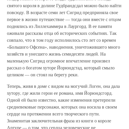
святого короля в долине Гудбрандсдал можно было найти
повсюду. В возрасте семи лет Сигрид предприняла свое
первое в жизни путешествие — тогда они вместе с отцом
поднялись из Лиллехаммера в Лаургорд. В ее памяти
оживали рассказы отца об исторических событиях. Так
совпало, что в том году исполнилось сто лет со времен
«Большого Офсена», наводнения, уничтожившего много
хозяйств и унесшего жизнь семидесяти людей. На
маленькую Сигрид огромное впечатление произвел
рассказ о богатом хуторе Йорюндстад, который смыло
целиком — он стоял на берегу реки.
Теперь, живя в доме с видом на могучий Логен, она дала
хутору, где жили герои ее романа, имя Йорюндсгорд.
Одной ей было известно, какие изменения претерпели
средневековые персонажи, которых она носила в своем
сердце на протяжении всего творческого пути.
Знаменитая заключительная фраза из книги о короле
Артуре — о том, что сердца человеческие не