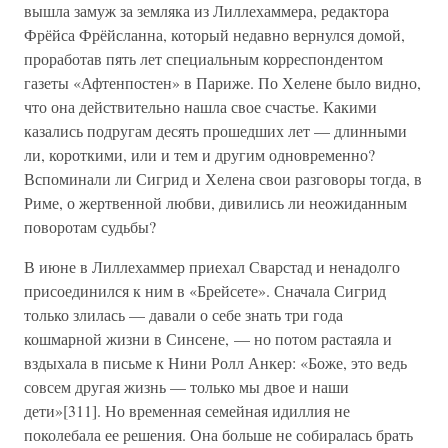
вышла замуж за земляка из Лиллехаммера, редактора
Фрёйса Фрёйсланна, который недавно вернулся домой,
проработав пять лет специальным корреспондентом
газеты «Афтенпостен» в Париже. По Хелене было видно,
что она действительно нашла свое счастье. Какими
казались подругам десять прошедших лет — длинными
ли, короткими, или и тем и другим одновременно?
Вспоминали ли Сигрид и Хелена свои разговоры тогда, в
Риме, о жертвенной любви, дивились ли неожиданным
поворотам судьбы?
В июне в Лиллехаммер приехал Сварстад и ненадолго
присоединился к ним в «Брейсете». Сначала Сигрид
только злилась — давали о себе знать три года
кошмарной жизни в Синсене, — но потом растаяла и
вздыхала в письме к Нини Ролл Анкер: «Боже, это ведь
совсем другая жизнь — только мы двое и наши
дети»[311]. Но временная семейная идиллия не
поколебала ее решения. Она больше не собиралась брать