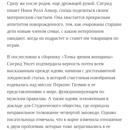
Сразу же после родов, еще дрожащей рукой, Сигрид
пишет Нини Ролл Анкер, спеша поделиться своим
материнским счастьем. Она хвастается прекрасным
аппетитом новорожденного, тем, как очарованы старшие
дети новым членом семьи, с каким нетерпением
ожидают, когда он подрастет и станет им товарищем по
играм.
В послесловии к сборнику «Точка зрения женщины»
Сигрид Унсет подтвердила верность почти всем
высказанным прежде идеям, начиная с достопамятной
лондонской статьи, в которой счастливая новобрачная
издевалась над миссис Перкинс Гилман и ее
представлениями о мире, функционирующем по
мужским правилам. А также идеям, изложенным в
докладе для Студенческого общества, где порицала
неправильное толкование четвертой заповеди. Однако
писательница отмечала, что в корне изменила отношение
к двум проблемам, которые тоже затрагивались в ее