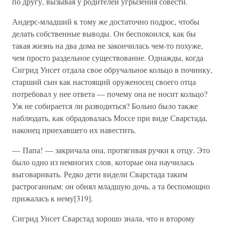
по другу, вызывая у родителей угрызения совести.
Андерс-младший к тому же достаточно подрос, чтобы
делать собственные выводы. Он беспокоился, как бы
такая жизнь на два дома не закончилась чем-то похуже,
чем просто раздельное существование. Однажды, когда
Сигрид Унсет отдала свое обручальное кольцо в починку,
старший сын как настоящий оруженосец своего отца
потребовал у нее ответа — почему она не носит кольцо?
Уж не собирается ли разводиться? Больно было также
наблюдать, как обрадовалась Моссе при виде Сварстада,
наконец приехавшего их навестить.
— Папа! — закричала она, протягивая ручки к отцу. Это
было одно из немногих слов, которые она научилась
выговаривать. Редко дети видели Сварстада таким
растроганным: он обнял младшую дочь, а та беспомощно
прижалась к нему[319].
Сигрид Унсет Сварстад хорошо знала, что и второму