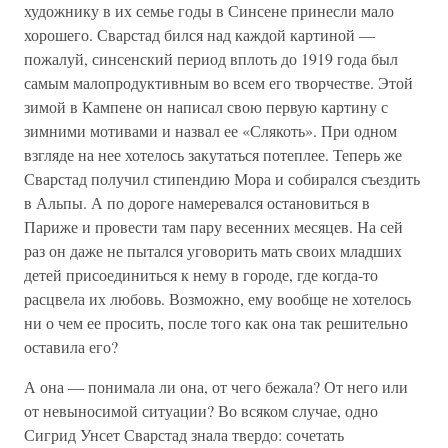
художнику в их семье годы в Синсене принесли мало
хорошего. Сварстад бился над каждой картиной —
пожалуй, синсенский период вплоть до 1919 года был
самым малопродуктивным во всем его творчестве. Этой
зимой в Кампене он написал свою первую картину с
зимними мотивами и назвал ее «Слякоть». При одном
взгляде на нее хотелось закутаться потеплее. Теперь же
Сварстад получил стипендию Мора и собирался съездить
в Альпы. А по дороге намеревался остановиться в
Париже и провести там пару весенних месяцев. На сей
раз он даже не пытался уговорить мать своих младших
детей присоединиться к нему в городе, где когда-то
расцвела их любовь. Возможно, ему вообще не хотелось
ни о чем ее просить, после того как она так решительно
оставила его?
А она — понимала ли она, от чего бежала? От него или
от невыносимой ситуации? Во всяком случае, одно
Сигрид Унсет Сварстад знала твердо: сочетать