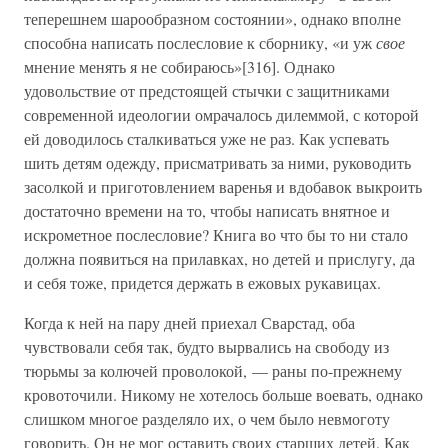
теперешнем шарообразном состоянии», однако вполне
способна написать послесловие к сборнику, «и уж
свое
мнение менять я не собираюсь»[316]. Однако
удовольствие от предстоящей стычки с защитниками
современной идеологии омрачалось дилеммой, с которой
ей доводилось сталкиваться уже не раз. Как успевать
шить детям одежду, присматривать за ними, руководить
засолкой и приготовлением варенья и вдобавок выкроить
достаточно времени на то, чтобы написать внятное и
искрометное послесловие? Книга во что бы то ни стало
должна появиться на прилавках, но детей и прислугу, да
и себя тоже, придется держать в ежовых рукавицах.
Когда к ней на пару дней приехал Сварстад, оба
чувствовали себя так, будто вырвались на свободу из
тюрьмы за колючей проволокой, — раны по-прежнему
кровоточили. Никому не хотелось больше воевать, однако
слишком многое разделяло их, о чем было невмоготу
говорить. Он не мог оставить своих старших детей. Как