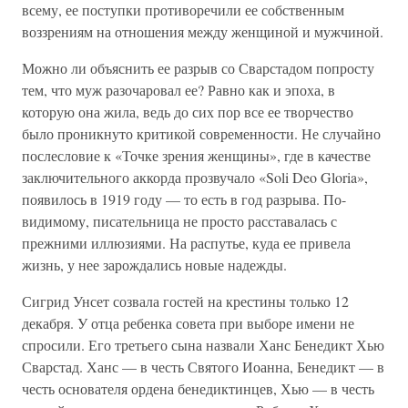
всему, ее поступки противоречили ее собственным
воззрениям на отношения между женщиной и мужчиной.
Можно ли объяснить ее разрыв со Сварстадом попросту
тем, что муж разочаровал ее? Равно как и эпоха, в
которую она жила, ведь до сих пор все ее творчество
было проникнуто критикой современности. Не случайно
послесловие к «Точке зрения женщины», где в качестве
заключительного аккорда прозвучало «Soli Deo Gloria»,
появилось в 1919 году — то есть в год разрыва. По-
видимому, писательница не просто расставалась с
прежними иллюзиями. На распутье, куда ее привела
жизнь, у нее зарождались новые надежды.
Сигрид Унсет созвала гостей на крестины только 12
декабря. У отца ребенка совета при выборе имени не
спросили. Его третьего сына назвали Ханс Бенедикт Хью
Сварстад. Ханс — в честь Святого Иоанна, Бенедикт — в
честь основателя ордена бенедиктинцев, Хью — в честь