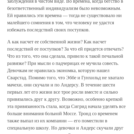
заблуждения в чистом виде. Во времена, когда бегство в
безответственный индивидуализм было невозможным.
Ей нравились эти времена — тогда не существовало ни
малейшего сомнения в том, что человеку не удастся
избежать последствий своих поступков.
А как насчет ее собственной жизни? Как насчет
последствий ее поступков? За что ей придется отвечать?
Что из того, что она сделала, привело к такой печальной
развязке? При мысли о падчерицах ее мучила совесть.
Девочкам не нравилась экономка, которую нашел
Сварстад. Помимо того, что Эббе и Гунхильд не хватало
мачехи, они скучали и по Андерсу. В течение шести
первых лет его жизни все трое росли вместе и сильно
привязались друг к другу. Возможно, особенно крепкой
эта привязанность стала, когда Сигрид начала уделять все
больше внимания больной Моссе. Тронд со временем
также выпал из их компании — его поместили в
специальную школу. Но девочки и Андерс скучали друг