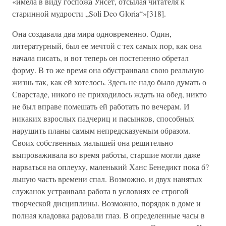
«имела в виду госпожа Унсет, отсылая читателя к
старинной мудрости „Soli Deo Gloria“»[318].
Она создавала два мира одновременно. Один,
литературный, был ее мечтой с тех самых пор, как она
начала писать, и вот теперь он постепенно обретал
форму. В то же время она обустраивала свою реальную
жизнь так, как ей хотелось. Здесь не надо было думать о
Сварстаде, никого не приходилось ждать на обед, никто
не был вправе помешать ей работать по вечерам. И
никаких взрослых падчериц и пасынков, способных
нарушить планы самым непредсказуемым образом.
Своих собственных малышей она решительно
выпроваживала во время работы, старшие могли даже
нарваться на оплеуху, маленький Ханс Бенедикт пока б?
льшую часть времени спал. Возможно, и двух нанятых
служанок устраивала работа в условиях ее строгой
творческой дисциплины. Возможно, порядок в доме и
полная кладовка радовали глаз. В определенные часы в