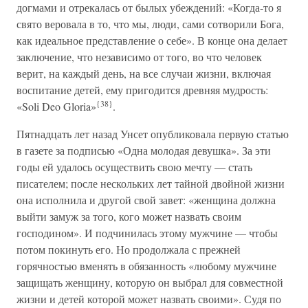
догмами и отрекалась от былых убеждений: «Когда-то я
свято веровала в то, что мы, люди, сами сотворили Бога,
как идеальное представление о себе». В конце она делает
заключение, что независимо от того, во что человек
верит, на каждый день, на все случаи жизни, включая
воспитание детей, ему пригодится древняя мудрость:
{38}
«Soli Deo Gloria»
.
Пятнадцать лет назад Унсет опубликовала первую статью
в газете за подписью «Одна молодая девушка». За эти
годы ей удалось осуществить свою мечту — стать
писателем; после нескольких лет тайной двойной жизни
она исполнила и другой свой завет: «женщина должна
выйти замуж за того, кого может назвать своим
господином». И подчинилась этому мужчине — чтобы
потом покинуть его. Но продолжала с прежней
горячностью вменять в обязанность «любому мужчине
защищать женщину, которую он выбрал для совместной
жизни и детей которой может назвать своими». Судя по