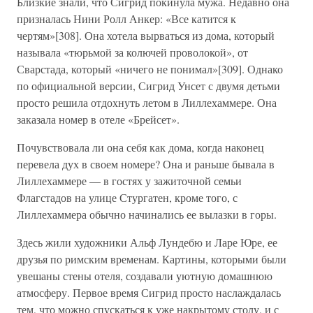
Близкие знали, что Сигрид покинула мужа. Недавно она
призналась Нини Ролл Анкер: «Все катится к
чертям»[308]. Она хотела вырваться из дома, который
называла «тюрьмой за колючей проволокой», от
Сварстада, который «ничего не понимал»[309]. Однако
по официальной версии, Сигрид Унсет с двумя детьми
просто решила отдохнуть летом в Лиллехаммере. Она
заказала номер в отеле «Брейсет».
Почувствовала ли она себя как дома, когда наконец
перевела дух в своем номере? Она и раньше бывала в
Лиллехаммере — в гостях у зажиточной семьи
Флагстадов на улице Стургатен, кроме того, с
Лиллехаммера обычно начинались ее вылазки в горы.
Здесь жили художники Альф Лундебю и Ларе Юре, ее
друзья по римским временам. Картины, которыми были
увешаны стены отеля, создавали уютную домашнюю
атмосферу. Первое время Сигрид просто наслаждалась
тем, что можно спускаться к уже накрытому столу, и с