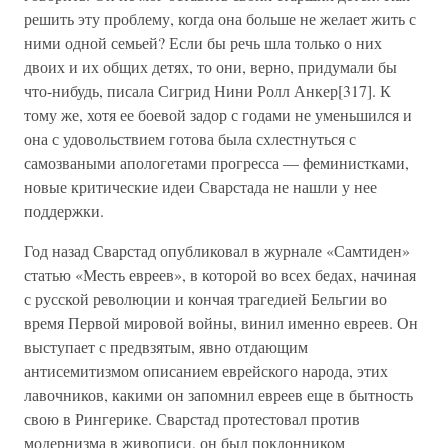
решить эту проблему, когда она больше не желает жить с
ними одной семьей? Если бы речь шла только о них
двоих и их общих детях, то они, верно, придумали бы
что-нибудь, писала Сигрид Нини Ролл Анкер[317]. К
тому же, хотя ее боевой задор с годами не уменьшился и
она с удовольствием готова была схлестнуться с
самозваными апологетами прогресса — феминистками,
новые критические идеи Сварстада не нашли у нее
поддержки.
Год назад Сварстад опубликовал в журнале «Самтиден»
статью «Месть евреев», в которой во всех бедах, начиная
с русской революции и кончая трагедией Бельгии во
время Первой мировой войны, винил именно евреев. Он
выступает с предвзятым, явно отдающим
антисемитизмом описанием еврейского народа, этих
лавочников, какими он запомнил евреев еще в бытность
свою в Рингерике. Сварстад протестовал против
модернизма в живописи, он был поклонником