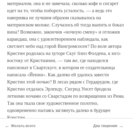
материалом, она и не замечала, сколько кофе и сигарет
идет на то, чтобы побороть усталость, — а ведь это
наверняка не лучшим образом сказывалось на
материнском молоке. Случалось ей тогда выпить и бокал
вина? Возможно, закончив «ночную смену» и отложив
карандаш, она с удовлетворением наблюдала, как
светлеет небо над горой Вингромсосен? По воле автора
Кристин родилась на хуторе Скуг близ Фолдена, к юго-
востоку от Кристиании, — там же, где находился
пансионат в Свартскуге, в котором ее создательница
написала «Йенни». Как далеко ей удалось завести
Кристин этой ночью? В лесах рядом с Гердарудом, где
Кристин отдалась Эрленду, Сигрид Унсет бродила
летними ночами со Сварстадом по возвращении из Рима.
Так она ткала свое художественное полотно,
одновременно пытаясь заглянуть далеко в будущее
Кристин.
←
→
Желать всего
Два творения
А как насчет ее собственного будущего? Под силу ли ей