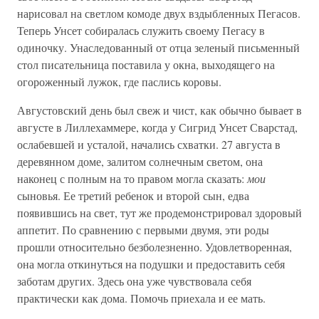
нарисовал на светлом комоде двух вздыбленных Пегасов.
Теперь Унсет собиралась служить своему Пегасу в
одиночку. Унаследованный от отца зеленый письменный
стол писательница поставила у окна, выходящего на
огороженный лужок, где паслись коровы.
Августовский день был свеж и чист, как обычно бывает в
августе в Лиллехаммере, когда у Сигрид Унсет Сварстад,
ослабевшей и усталой, начались схватки. 27 августа в
деревянном доме, залитом солнечным светом, она
наконец с полным на то правом могла сказать:
мои
сыновья. Ее третий ребенок и второй сын, едва
появившись на свет, тут же продемонстрировал здоровый
аппетит. По сравнению с первыми двумя, эти роды
прошли относительно безболезненно. Удовлетворенная,
она могла откинуться на подушки и предоставить себя
заботам других. Здесь она уже чувствовала себя
практически как дома. Помочь приехала и ее мать.