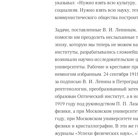
указывал: «Нужно взять всю культуру,
социализм. Нужно взять всю науку, тех
коммунистического общества построит
Задачи, поставленные В. И. Лениным,
помогли им преодолеть неслыханные тр
эпоху, которую мы теперь не можем наз
институты, разрабатывались сложнейш
возникали научно-исследовательские 
университеты. Рабочие и крестьяне п
немногим избранным. 24 сентября 19
за подписью В. И. Ленина в Петрогра
рентгенологии, преобразованный затем
образован Оптический институт, а в н
1919 году под руководством П. П. Лаз
физики, а при Московском университе
году, при Московском университете на
физики и кристаллографии. В эти же г
журналы «Успехи физических наук», «