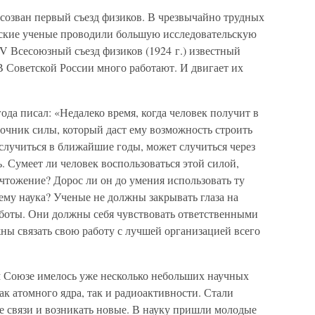
 созван первый съезд физиков. В чрезвычайно трудных
тские ученые проводили большую исследовательскую
V Всесоюзный съезд физиков (1924 г.) известный
В Советской России много работают. И двигает их
ода писал: «Недалеко время, когда человек получит в
очник силы, который даст ему возможность строить
 случиться в ближайшие годы, может случиться через
ь. Сумеет ли человек воспользоваться этой силой,
ичтожение? Дорос ли он до умения использовать ту
ему наука? Ученые не должны закрывать глаза на
боты. Они должны себя чувствовать ответственными
ны связать свою работу с лучшей организацией всего
м Союзе имелось уже несколько небольших научных
к атомного ядра, так и радиоактивности. Стали
е связи и возникать новые. В науку пришли молодые