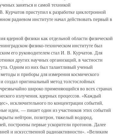
ученых заняться и самой техникой
 В. Курчатов приступил к разработке циклотронной
венном радиевом институте начал действовать первый в
ния ядерной физики как отдельной области физической
Ленинградском физико-техническом институте был
ским его руководителем стал И. В. Курчатов. Для
отники других научных организаций, в частности
итута. Одним из них был талантливый ученый
 методы и приборы для измерения космического
л и создал оригинальный метод толстослойных
 чрезвычайно широко применяющийся во всех странах
ческого излучения, ядерных процессов. «Каждый
чудес», исключительного по концентрации событий,
ные идеи, — пишет один из участников этих событий
ткрыты нейтрон, позитрон, тяжелый водород,
ей, построены первые ускорители протонов. Далее
вней и искусственной радиоактивности». «Великим