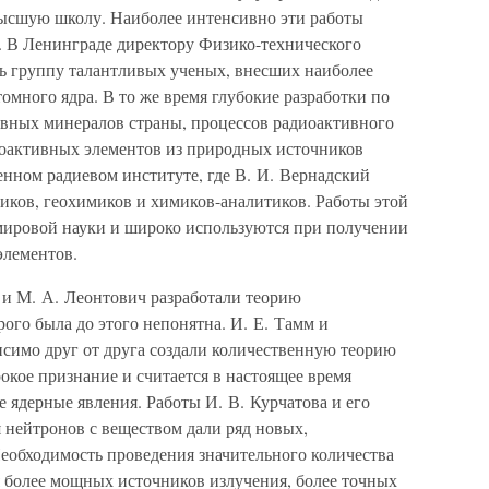
высшую школу. Наиболее интенсивно эти работы
. В Ленинграде директору Физико-технического
ть группу талантливых ученых, внесших наиболее
омного ядра. В то же время глубокие разработки по
вных минералов страны, процессов радиоактивного
иоактивных элементов из природных источников
енном радиевом институте, где В. И. Вернадский
иков, геохимиков и химиков-аналитиков. Работы этой
мировой науки и широко используются при получении
элементов.
и М. А. Леонтович разработали теорию
рого была до этого непонятна. И. Е. Тамм и
исимо друг от друга создали количественную теорию
окое признание и считается в настоящее время
 ядерные явления. Работы И. В. Курчатова и его
 нейтронов с веществом дали ряд новых,
еобходимость проведения значительного количества
 более мощных источников излучения, более точных