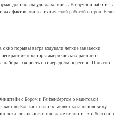
бумаг доставляла удовольствие… В научной работе я с
вых фактов, чисто технической работой и проч. Если
 окно порывы ветра вздували легкие занавески,
 бескрайние просторы американских равнин с
с набирал скорость на очередном перегоне. Приятно
Эйнштейн с Бором и Гейзенбергом о квантовой
сывает ли Бог кости или оставляет кота наполовину
нности, локальности или даже полноте. Это был спор