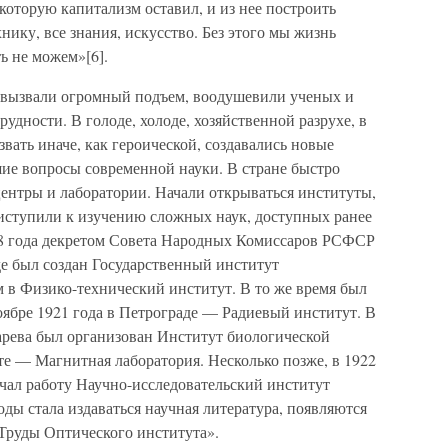
 которую капитализм оставил, и из нее построить
нику, все знания, искусство. Без этого мы жизнь
ь не можем»[6].
 вызвали огромный подъем, воодушевили ученых и
удности. В голоде, холоде, хозяйственной разрухе, в
вать иначе, как героической, создавались новые
ие вопросы современной науки. В стране быстро
центры и лаборатории. Начали открываться институты,
риступили к изучению сложных наук, доступных ранее
18 года декретом Совета Народных Комиссаров РСФСР
де был создан Государственный институт
 в Физико-технический институт. В то же время был
оябре 1921 года в Петрограде — Радиевый институт. В
арева был организован Институт биологической
те — Магнитная лаборатория. Несколько позже, в 1922
чал работу Научно-исследовательский институт
оды стала издаваться научная литература, появляются
Труды Оптического института».