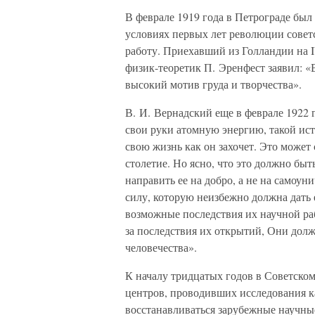
В феврале 1919 года в Петрограде был
условиях первых лет революции сове
работу. Приехавший из Голландии на I
физик-теоретик П. Эренфест заявил: «
высокий мотив груда и творчества».
В. И. Вернадский еще в феврале 1922 г
свои руки атомную энергию, такой ист
свою жизнь как он захочет. Это может
столетие. Но ясно, что это должно быт
направить ее на добро, а не на самоун
силу, которую неизбежно должна дать 
возможные последствия их научной ра
за последствия их открытий, Они долж
человечества».
К началу тридцатых годов в Советско
центров, проводивших исследования ка
восстанавливаться зарубежные научны