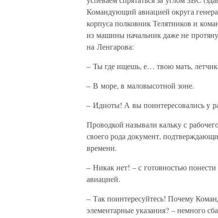
Командующий авиацией округа генера
корпуса полковник Телятников и ком
из машины начальник даже не протянул
на Ленгарова:
– Ты где ищешь, е… твою мать, летчик
– В море, в маловысотной зоне.
– Идиоты! А вы поинтересовались у ра
Проводкой называли кальку с рабочег
своего рода документ, подтверждающи
времени.
– Никак нет! – с готовностью понест
авиацией.
– Так поинтересуйтесь! Почему Коман
элементарные указания? – немного сба