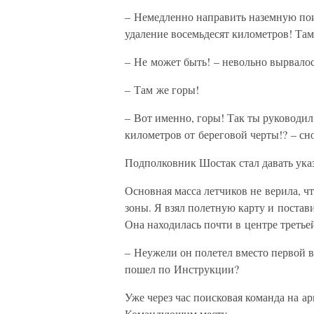
– Немедленно направить наземную пои
удаление восемьдесят километров! Там
– Не может быть! – невольно вырвало
– Там же горы!
– Вот именно, горы! Так ты руководил
километров от береговой черты!? – с
Подполковник Шостак стал давать ука
Основная масса летчиков не верила, ч
зоны. Я взял полетную карту и постави
Она находилась почти в центре третье
– Неужели он полетел вместо первой в
пошел по Инструкции?
Уже через час поисковая команда на а
Командующим месту.