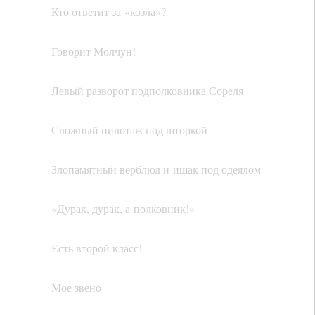
Кто ответит за «козла»?
Говорит Молчун!
Левый разворот подполковника Сореля
Сложный пилотаж под шторкой
Злопамятный верблюд и ишак под одеялом
«Дурак, дурак, а полковник!»
Есть второй класс!
Мое звено