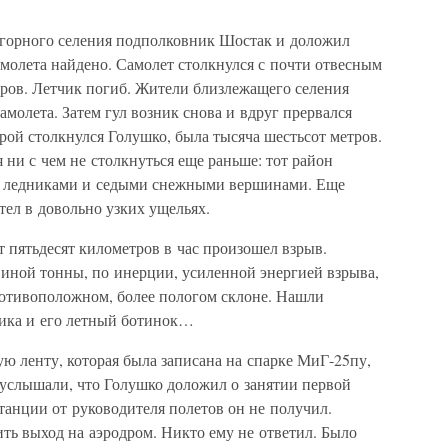
о горного селения подполковник Шостак и доложил
амолета найдено. Самолет столкнулся с почти отвесным
тров. Летчик погиб. Жители близлежащего селения
амолета. Затем гул возник снова и вдруг прервался
рой столкнулся Голушко, была тысяча шестьсот метров.
 ни с чем не столкнуться еще раньше: тот район
 ледниками и седыми снежными вершинами. Еще
етел в довольно узких ущельях.
т пятьдесят километров в час произошел взрыв.
виной тонны, по инерции, усиленной энергией взрыва,
отивоположном, более пологом склоне. Нашли
чика и его летный ботинок…
ю ленту, которая была записана на спарке МиГ-25пу,
ы услышали, что Голушко доложил о занятии первой
танции от руководителя полетов он не получил.
ить выход на аэродром. Никто ему не ответил. Было