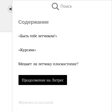
Поиск
Содержание
«Быть тебе летчиком!»
«Курсачи»
Мешает ли летчику плоскостопие?
Продолжение на Литрес
Жернова испытаний