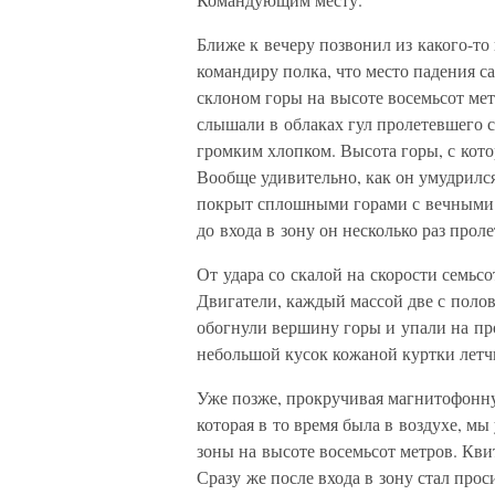
Ближе к вечеру позвонил из какого-т
командиру полка, что место падения с
склоном горы на высоте восемьсот ме
слышали в облаках гул пролетевшего с
громким хлопком. Высота горы, с кото
Вообще удивительно, как он умудрился
покрыт сплошными горами с вечными
до входа в зону он несколько раз прол
От удара со скалой на скорости семьсо
Двигатели, каждый массой две с поло
обогнули вершину горы и упали на пр
небольшой кусок кожаной куртки лет
Уже позже, прокручивая магнитофонну
которая в то время была в воздухе, м
зоны на высоте восемьсот метров. Кви
Сразу же после входа в зону стал прос