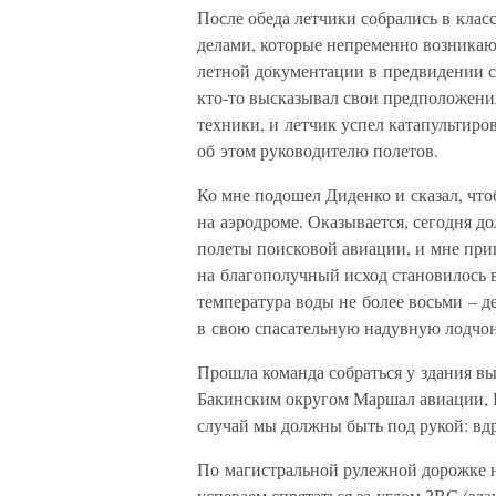
После обеда летчики собрались в кла
делами, которые непременно возникаю
летной документации в предвидении с
кто-то высказывал свои предположени
техники, и летчик успел катапультиро
об этом руководителю полетов.
Ко мне подошел Диденко и сказал, чт
на аэродроме. Оказывается, сегодня 
полеты поисковой авиации, и мне приш
на благополучный исход становилось 
температура воды не более восьми – де
в свою спасательную надувную лодчон
Прошла команда собраться у здания в
Бакинским округом Маршал авиации, 
случай мы должны быть под рукой: вдр
По магистральной рулежной дорожке н
успеваем спрятаться за углом ЗВС (зд