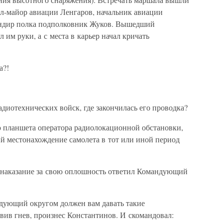
л-майор авиации Ленгаров, начальник авиации
андир полка подполковник Жуков. Вышедший
 им руки, а с места в карьер начал кричать
а?!
диотехнических войск, где закончилась его проводка?
о планшета оператора радиолокационной обстановки,
й местонахождение самолета в тот или иной период
и наказание за свою оплошность ответил Командующий
дующий округом должен вам давать такие
вив гнев, произнес Константинов. И скомандовал: