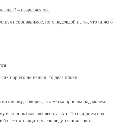
наешь?! – взорвался он.
вствуя непоправимое, но с надеждой на то, что ничего
лся!
о сих пор его не нашли, то дела плохи.
тил пленку, говорит, что метка пропала над морем.
ему всю ночь был слышен гул Ан-12-го, а днем над
е более пятнадцати часов ведутся поисково-