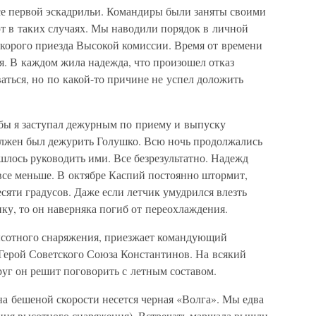
ссе первой эскадрильи. Командиры были заняты своими
т в таких случаях. Мы наводили порядок в личной
корого приезда Высокой комиссии. Время от времени
я. В каждом жила надежда, что произошел отказ
ваться, но по какой-то причине не успел доложить
обы я заступал дежурным по приему и выпуску
должен был дежурить Голушко. Всю ночь продолжались
лось руководить ими. Все безрезультатно. Надежд
все меньше. В октябре Каспий постоянно штормит,
сяти градусов. Даже если летчик умудрился влезть
ку, то он наверняка погиб от переохлаждения.
ысотного снаряжения, приезжает командующий
Герой Советского Союза Константинов. На всякий
уг он решит поговорить с летным составом.
а бешеной скорости несется черная «Волга». Мы едва
ания высотного снаряжения). Встречать маршала вышли