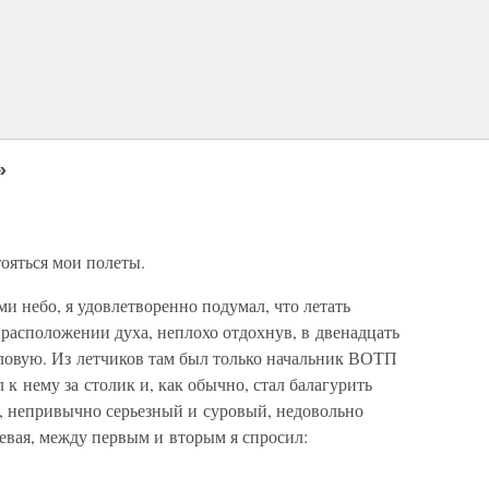
»
ояться мои полеты.
ми небо, я удовлетворенно подумал, что летать
расположении духа, неплохо отдохнув, в двенадцать
оловую. Из летчиков там был только начальник ВОТП
к нему за столик и, как обычно, стал балагурить
, непривычно серьезный и суровый, недовольно
евая, между первым и вторым я спросил: