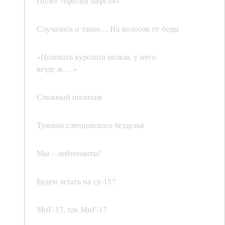
Полет «против шерсти»
Случалось и такое… На волосок от беды
«Целовать курсанта нельзя, у него
везде ж….»
Сложный пилотаж
Туманы слепцовского безделья
Мы – лейтенанты!
Будем летать на су-15?
МиГ-17, так МиГ-17