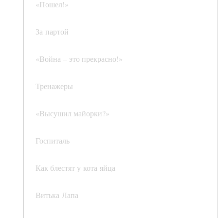
«Пошел!»
За партой
«Война – это прекрасно!»
Тренажеры
«Высушил майорки?»
Госпиталь
Как блестят у кота яйца
Витька Лапа