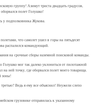
сковую группу! Азимут триста двадцать градусов,
 оборвался полет Голушко!
сь у подполковника Жукова.
 полетами, что самолет ушел в горы на пятьдесят
нова распалился командующий.
зания на срочные сборы наземной поисковой команды.
то Голушко мог так далеко уклониться от пилотажной
л на ней точку, где оборвался полет моего товарища.
й зоны!
 третью? Ведь я ему все объяснил! Неужели слепо
рмейском грузовике отправилась к указанному