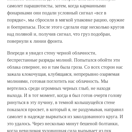
самолет парашютисты, затем, когда карманными
фонариками они подали условный сигнал «все в
порядке», мы сбросили в мягкой упаковке рацию, оружие
и боеприпасы. После этого сделали еще несколько кругов
над поляной и, получив сигнал, что груз подобран,
повернули к линии фронта.
Впереди я увидел стену черной облачности,
беспрестанные разряды молний. Попытался обойти эти
облака севернее, но и там была гроза. Со всех сторон нас
зажала клокочущая, клубящаяся, непрерывно озаряемая
молниями, готовая поглотить нас облачность. Мы
вертелись среди огромных черных глыб, не находя
выхода. И в тот момент, когда я был готов очертя голову
ринуться в эту пучину, в темной колышущейся стене
показался просвет, в который я, не раздумывая, направил
самолет в надежде вырваться из заколдованного круга. И
это удалось. Через несколько минут бешеной болтанки,
когда невидимая чудовищная сила вырывает из рук