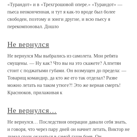
«Турандот» и в «Трехгрошовой опере.» «Турандот» —
пьеса неоконченная, и тут я как-то вроде был более
свободен, поэтому и зонги другие, и всю пьесу я
перекомпоновал. Дошло
Не вернулся
Не вернулся Мы выбрались из самолета. Мои ребята
смущены. — Ну как? Что вы на это скажете? Алпетян
стоит с поджатыми губами. Он возмущен до предела: —
Товарищ командир, да кто же его так отделал? Разве
можно летать на таком утюге?! Это же верная смерть!
Краснюков, прилаживая к
Не вернулся…
Не вернулся… Последствия операции давали себя знать,
и говоря, что через пару дней он начнет летать, Виктор не
думал сразу оказаться в самой гуще боев. Он