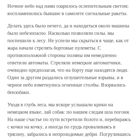
Ночное небо над нами озарилось ослепительным светом;
воспламенились бывшие в самолете сигнальные ракеты.
Делать здесь было нечего, да и находиться около машины
было небезопасно. Насколько позволяли силы, мы
поспешили к лесу. Не успели мы скрыться в чаще, как от
жара начали стрелять бортовые пулеметы. С
противоположной стороны поляны им немедленно
ответили автоматы. Стреляли немецкие автоматчики,
очевидно предполагая, что на борту еще находятся люди.
Один за другим раздались оглушительные взрывы, и в
черное небо взметнулись огненные столбы. Взорвались
бензобаки.
Уходя в глубь леса, мы вскоре услышали крики на
немецком языке, лай собак: по нашим следам шла погоня.
На наше счастье по пути встретили болото и, перебираясь
с кочки на кочку, а иногда по грудь проваливаясь в
трясину, забрались в непроходимые дебри. Погрузившись