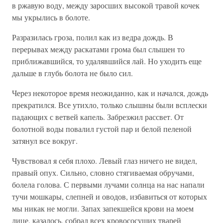
в ржавую воду, между заросших высокой травой кочек
мы укрылись в болоте.
Разразилась гроза, полил как из ведра дождь. В
перерывах между раскатами грома был слышен то
приближавшийся, то удалявшийся лай. Но уходить еще
дальше в глубь болота не было сил.
Через некоторое время неожиданно, как и начался, дождь
прекратился. Все утихло, только слышны были всплески
падающих с ветвей капель. Забрезжил рассвет. От
болотной воды повалил густой пар и белой пеленой
затянул все вокруг.
Чувствовал я себя плохо. Левый глаз ничего не видел,
правый опух. Сильно, словно стягиваемая обручами,
болела голова. С первыми лучами солнца на нас напали
тучи мошкары, слепней и оводов, избавиться от которых
мы никак не могли. Запах запекшейся крови на моем
лице, казалось, собрал всех кровососущих тварей