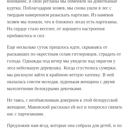
внимание, и свои регланы мы обменяли на домотканые
куртки. Поблагодарив хозяев, мы снова ушли в лес с
твердым намерением разыскать партизан. Из намеков
хозяев мы поняли, что в ближних лесах есть партизаны.
На сердце стало веселее, от хорошего настроения
прибавилось и сил.
Еще несколько суток пришлось идти, скрываясь от
рыскавших по окрестным селам гитлеровцев, страдать от
голода. Однажды под вечер мы увидели над оврагом у
леса небольшую деревушку. Когда сгустились сумерки,
мы рискнули зайти в крайнюю ветхую хатенку. В ней
оказалась совсем молодая, худенькая женщина с двумя
малолетними белокурыми девочками.
Не таясь, с необъяснимым доверием к этой белорусской
женщине, Маковский рассказал ей все и попросил связать
нас с партизанами.
Предложив нам ягод, которые она собрала для детей, и по