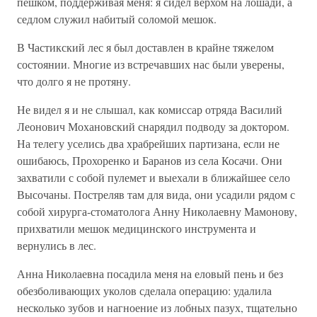
пешком, поддерживая меня: я сидел верхом на лошади, а
седлом служил набитый соломой мешок.
В Частикский лес я был доставлен в крайне тяжелом
состоянии. Многие из встречавших нас были уверены,
что долго я не протяну.
Не видел я и не слышал, как комиссар отряда Василий
Леонович Мохановский снарядил подводу за доктором.
На телегу уселись два храбрейших партизана, если не
ошибаюсь, Прохоренко и Баранов из села Косачи. Они
захватили с собой пулемет и выехали в ближайшее село
Высочаны. Постреляв там для вида, они усадили рядом с
собой хирурга-стоматолога Анну Николаевну Мамонову,
прихватили мешок медицинского инструмента и
вернулись в лес.
Анна Николаевна посадила меня на еловый пень и без
обезболивающих уколов сделала операцию: удалила
несколько зубов и нагноение из лобных пазух, тщательно