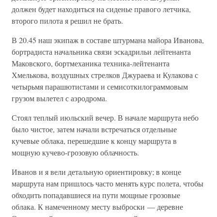
должен будет находиться на сиденье правого летчика,
второго пилота я решил не брать.
В 20.45 наш экипаж в составе штурмана майора Иванова,
бортрадиста начальника связи эскадрильи лейтенанта
Маковского, бортмеханика техника-лейтенанта
Хмелькова, воздушных стрелков Джураева и Кулакова с
четырьмя парашютистами и семисоткилограммовым
грузом вылетел с аэродрома.
Стоял теплый июльский вечер. В начале маршрута небо
было чистое, затем начали встречаться отдельные
кучевые облака, перешедшие к концу маршрута в
мощную кучево-грозовую облачность.
Иванов и я вели детальную ориентировку; в конце
маршрута нам пришлось часто менять курс полета, чтобы
обходить попадавшиеся на пути мощные грозовые
облака. К намеченному месту выброски — деревне