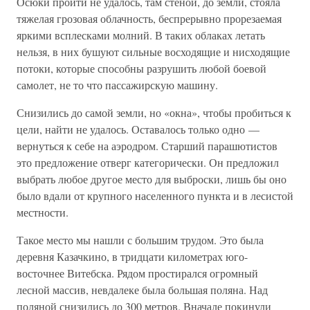
Осюки пройти не удалось, там стеной, до земли, стояла
тяжелая грозовая облачность, беспрерывно прорезаемая
яркими всплесками молний. В таких облаках летать
нельзя, в них бушуют сильные восходящие и нисходящие
потоки, которые способны разрушить любой боевой
самолет, не то что пассажирскую машину.
Снизились до самой земли, но «окна», чтобы пробиться к
цели, найти не удалось. Оставалось только одно —
вернуться к себе на аэродром. Старший парашютистов
это предложение отверг категорически. Он предложил
выбрать любое другое место для выброски, лишь бы оно
было вдали от крупного населенного пункта и в лесистой
местности.
Такое место мы нашли с большим трудом. Это была
деревня Казачкино, в тридцати километрах юго-
восточнее Витебска. Рядом простирался огромный
лесной массив, невдалеке была большая поляна. Над
поляной снизились до 300 метров. Вначале покинули