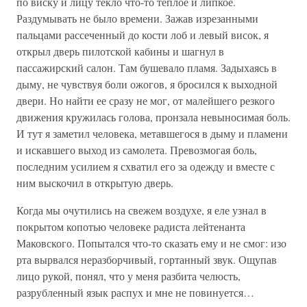
по виску и лицу текло что-то теплое и липкое.
Раздумывать не было времени. Зажав изрезанными
пальцами рассеченный до кости лоб и левый висок, я
открыл дверь пилотской кабины и шагнул в
пассажирский салон. Там бушевало пламя. Задыхаясь в
дыму, не чувствуя боли ожогов, я бросился к выходной
двери. Но найти ее сразу не мог, от малейшего резкого
движения кружилась голова, пронзала невыносимая боль.
И тут я заметил человека, метавшегося в дыму и пламени
и искавшего выход из самолета. Превозмогая боль,
последним усилием я схватил его за одежду и вместе с
ним выскочил в открытую дверь.
Когда мы очутились на свежем воздухе, я еле узнал в
покрытом копотью человеке радиста лейтенанта
Маковского. Попытался что-то сказать ему и не смог: изо
рта вырвался неразборчивый, гортанный звук. Ощупав
лицо рукой, понял, что у меня разбита челюсть,
разрубленный язык распух и мне не повинуется…