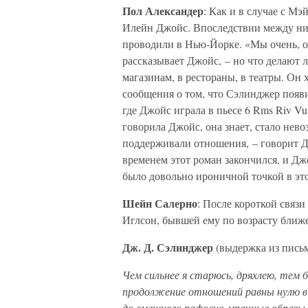
Пол Александер
: Как и в случае с Мэ
Илейн Джойс. Впоследствии между ни
проводили в Нью-Йорке. «Мы очень, о
рассказывает Джойс, – но что делают
магазинам, в рестораны, в театры. Он х
сообщения о том, что Сэлинджер появи
где Джойс играла в пьесе 6 Rms Riv Vu
говорила Джойс, она знает, стало нево
поддерживали отношения, – говорит Д
временем этот роман закончился, и Дж
было довольно ироничной точкой в эт
Шейн Салерно
: После короткой связ
Иглсон, бывшей ему по возрасту ближ
Дж. Д. Сэлинджер
(выдержка из письм
Чем сильнее я старюсь, дряхлею, тем
продолжение отношений равны нулю в с
до смешного пафосно-мрачные образы