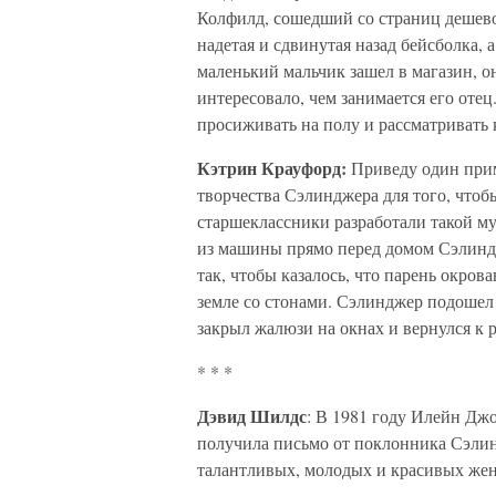
Колфилд, сошедший со страниц дешево
надетая и сдвинутая назад бейсболка, 
маленький мальчик зашел в магазин, о
интересовало, чем занимается его оте
просиживать на полу и рассматривать 
Кэтрин Крауфорд:
Приведу один прим
творчества Сэлинджера для того, чтоб
старшеклассники разработали такой м
из машины прямо перед домом Сэлиндж
так, чтобы казалось, что парень окро
земле со стонами. Сэлинджер подошел 
закрыл жалюзи на окнах и вернулся к р
* * *
Дэвид Шилдс
: В 1981 году Илейн Джо
получила письмо от поклонника Сэлинд
талантливых, молодых и красивых женщ