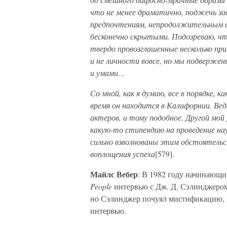
что не менее драматично, поджечь зад
предпочтениям, непродолжительным в
бесконечно скрытыми. Подозреваю, что
твердо провозглашенные несколько при
и не личности вовсе, но мы подвержен
и умами…
Со мной, как я думаю, все в порядке, к
время он находится в Калифорнии. Ве
актеров, и тому подобное. Другой мой 
какую-то стипендию на проведение нау
сильно взволнованы этим обстоятельст
воплощения успеха
[579].
Майлс Вебер
: В 1982 году начинающи
People
интервью с Дж. Д. Сэлинджером
но Сэлинджер почуял мистификацию, 
интервью.