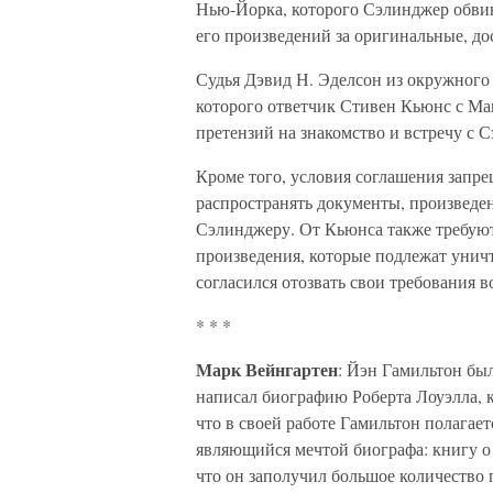
Нью-Йорка, которого Сэлинджер обвин
его произведений за оригинальные, до
Судья Дэвид Н. Эделсон из окружного
которого ответчик Стивен Кьюнс с Ман
претензий на знакомство и встречу с 
Кроме того, условия соглашения запр
распространять документы, произведе
Сэлинджеру. От Кьюнса также требуют
произведения, которые подлежат унич
согласился отозвать свои требования 
* * *
Марк Вейнгартен
: Йэн Гамильтон бы
написал биографию Роберта Лоуэлла, к
что в своей работе Гамильтон полагает
являющийся мечтой биографа: книгу о
что он заполучил большое количество 