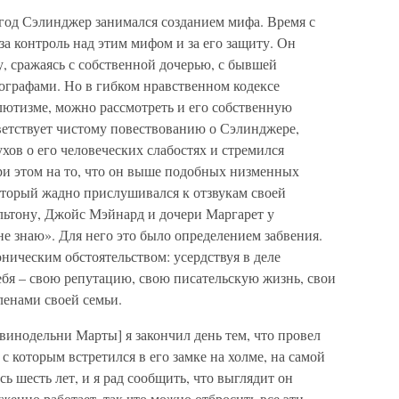
год Сэлинджер занимался созданием мифа. Время с
 за контроль над этим мифом и за его защиту. Он
, сражаясь с собственной дочерью, с бывшей
графами. Но в гибком нравственном кодексе
лютизме, можно рассмотреть и его собственную
ветствует чистому повествованию о Сэлинджере,
хов о его человеческих слабостях и стремился
ри этом на то, что он выше подобных низменных
оторый жадно прислушивался к отзвукам своей
ьтону, Джойс Мэйнард и дочери Маргарет у
не знаю». Для него это было определением забвения.
ическим обстоятельством: усердствуя в деле
ебя – свою репутацию, свою писательскую жизнь, свои
ленами своей семьи.
 винодельни Марты] я закончил день тем, что провел
с которым встретился в его замке на холме, на самой
ь шесть лет, и я рад сообщить, что выглядит он
женно работает, так что можно отбросить все эти