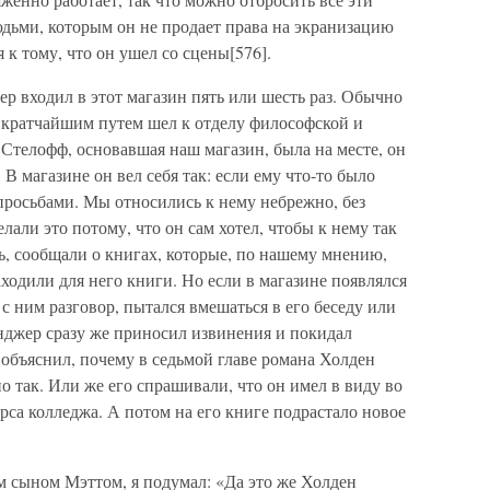
дьми, которым он не продает права на экранизацию
к тому, что он ушел со сцены[576].
ер входил в этот магазин пять или шесть раз. Обычно
н кратчайшим путем шел к отделу философской и
Стелофф, основавшая наш магазин, была на месте, он
 В магазине он вел себя так: если ему что-то было
просьбами. Мы относились к нему небрежно, без
елали это потому, что он сам хотел, чтобы к нему так
, сообщали о книгах, которые, по нашему мнению,
ходили для него книги. Но если в магазине появлялся
 с ним разговор, пытался вмешаться в его беседу или
нджер сразу же приносил извинения и покидал
 объяснил, почему в седьмой главе романа Холден
о так. Или же его спрашивали, что он имел в виду во
рса колледжа. А потом на его книге подрастало новое
м сыном Мэттом, я подумал: «Да это же Холден