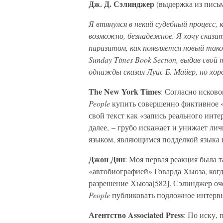
Дж. Д. Сэлинджер
(выдержка из письм
Я втянулся в некий судебный процесс
возможно, безнадежное. Я хочу сказат
паразитом, как появляется новый тако
Sunday Times Book Section, выдав свой
однажды сказал Луис Б. Майер, но хор
The New York Times
: Согласно исков
People
купить совершенно фиктивное «
свой текст как «запись реального инт
далее, – грубо искажает и унижает ли
языком, являющимся подделкой языка и
Джон Дин
: Моя первая реакция была т
«автобиографией» Говарда Хьюза, ког
разрешение Хьюза[582]. Сэлинджер оче
People
публиковать подложное интерв
Агентство Associated Press
: По иску,