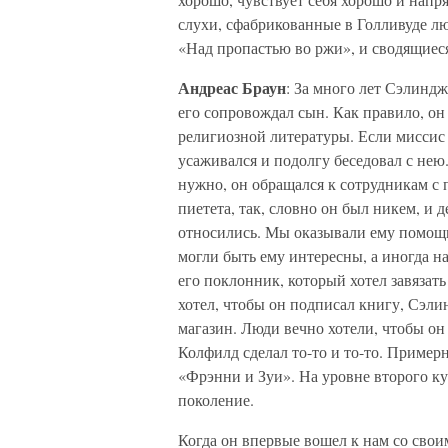
слухи, сфабрикованные в Голливуде лю
«Над пропастью во ржи», и сводящиеся 
Андреас Браун
: За много лет Сэлиндж
его сопровождал сын. Как правило, о
религиозной литературы. Если миссис 
усаживался и подолгу беседовал с нею.
нужно, он обращался к сотрудникам с 
пиетета, так, словно он был никем, и д
относились. Мы оказывали ему помощь
могли быть ему интересны, а иногда на
его поклонник, который хотел завязать
хотел, чтобы он подписал книгу, Сэли
магазин. Люди вечно хотели, чтобы он
Колфилд сделал то-то и то-то. Примерн
«Фрэнни и Зуи». На уровне второго ку
поколение.
Когда он впервые вошел к нам со свои