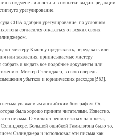
ил в подмене личности и в попытке выдать редакции
стигнуто урегулирование.
 суда США одобрил урегулирование, по условиям
хэттена согласился отказаться от всяких своих
Сэлинджером.
ещают мистеру Кьюнсу предъявлять, передавать или
ния или заявления, приписываемые мистеру
 собрать и выдать все подобные документы или
тожению. Мистер Сэлинджер, в свою очередь,
возмещения убытков и юридических расходов[583].
л весьма уважаемым английским биографом. Он
оторая была хорошо принята читателями. Известно,
ся на письма. Гамильтон решил взяться на проект,
 Сэлинджере. Большой ошибкой Гамильтона было то,
писем Сэлинджера и использовал эти письма как