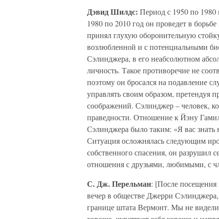
Дэвид Шилдс:
Период с 1950 по 1980 
1980 по 2010 год он проведет в борьбе
принял глухую оборонительную стойку
возлюбленной и с потенциальными био
Сэлинджера, в его неабсолютном абсо
личность. Такое противоречие не соот
поэтому он бросался на подавление слу
управлять своим образом, претендуя п
соображений. Сэлинджер – человек, к
праведности. Отношение к Йэну Гамил
Сэлинджера было таким: «Я вас знать 
Ситуация осложнялась следующим ирон
собственного спасения, он разрушил с
отношения с друзьями, любимыми, с ч
С. Дж. Перельман
: [После посещения
вечер в обществе Джерри Сэлинджера, 
границе штата Вермонт. Мы не виделис
хорошо, чувствует себя хорошо и напря