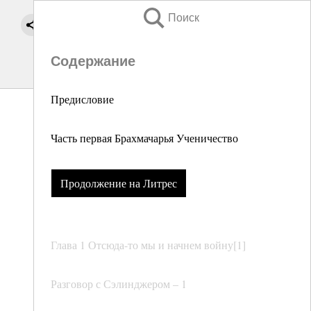
Поиск
Содержание
Предисловие
Часть первая Брахмачарья Ученичество
Продолжение на Литрес
Глава 1 Отсюда-то мы и начнем войну[1]
Разговор с Сэлинджером – 1