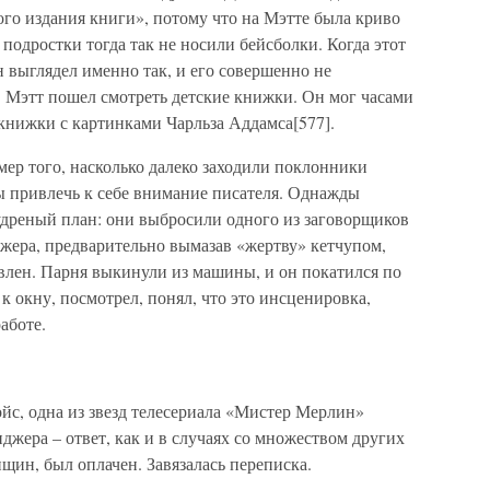
го издания книги», потому что на Мэтте была криво
а подростки тогда так не носили бейсболки. Когда этот
н выглядел именно так, и его совершенно не
ц. Мэтт пошел смотреть детские книжки. Он мог часами
книжки с картинками Чарльза Аддамса[577].
ер того, насколько далеко заходили поклонники
ы привлечь к себе внимание писателя. Однажды
удреный план: они выбросили одного из заговорщиков
ера, предварительно вымазав «жертву» кетчупом,
вавлен. Парня выкинули из машины, и он покатился по
к окну, посмотрел, понял, что это инсценировка,
аботе.
йс, одна из звезд телесериала «Мистер Мерлин»
жера – ответ, как и в случаях со множеством других
ин, был оплачен. Завязалась переписка.