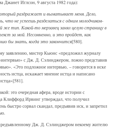
а Джанет Иглсон, 9 августа 1982 года):
, который раздражает и выматывает меня. Дело,
ь, что не успеешь разделаться с одним молодчиком-
й же тип. Какой-то мерзавец занял целую страницу в
 текст за мой. Несомненно, и это пройдет, как
ошо бы знать, когда это закончится
[580].
ому заявлению, мистер Кьюнс «предложил журналу
интервью» с Дж. Д. Сэлинджером, ложно представив
ервью». «Это подложное интервью, – говорится в иске
чность истца, искажает мнение истца и написано
стца»[581].
акой: это очередная афера, вроде истории с
да Клиффорд Ирвинг утверждал, что получил
нь быстро сорвал скандал, предъявив иск, и запретил
ью.
 предъявленному Дж. Д. Сэлинджером некоему жителю