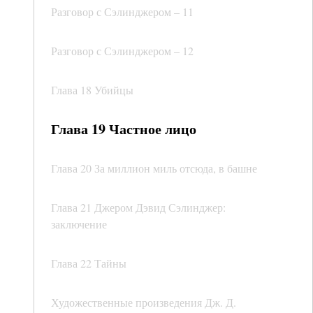
Разговор с Сэлинджером – 11
Разговор с Сэлинджером – 12
Глава 18 Убийцы
Глава 19 Частное лицо
Глава 20 За миллион миль отсюда, в башне
Глава 21 Джером Дэвид Сэлинджер:
заключение
Глава 22 Тайны
Художественные произведения Дж. Д.