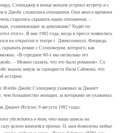
йнард, Сэлинджер в конце концов устроил встречу и с
м и Джойс сложились отношения. Они много времени
чень старались скрывать наши отношения, –
 люди, ухаживающие за девушками? Ходят по
отел этого». В мае 1982 года, когда в прессе появились
лся на открытии в театре г. Джексонвилл, Флорида,
, скрывать роман с Сэлинжером, которого, как
зможно. «В середине 80-х мы несколько лет
жойс. – Можно сказать, что это было романом». Со
ойс вышла замуж за сценариста Нила Саймона, что
ой истории.
и с Илейн Джойс Сэлинджер ухаживал за Джанет
е, чем большинство женщин, за которыми он ухаживал.
а Джанет Иглсон, 9 августа 1982 года):
 более убеждаюсь в том, что наши шансы на
илу целого комплекса причин. О, нам дозволены любые
 – сжечь любимые санки «Розовый бутон»
[578]
, или,