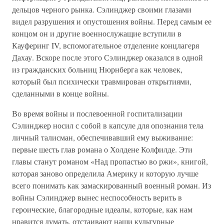
дельцов черного рынка. Сэлинджер своими глазами
видел разрушения и опустошения войны. Перед самым ее
концом он и другие военнослужащие вступили в
Кауферинг IV, вспомогательное отделение концлагеря
Дахау. Вскоре после этого Сэлинджер оказался в одной
из гражданских больниц Нюрнберга как человек,
который был психически травмирован открытиями,
сделанными в конце войны.
Во время войны и послевоенной госпитализации
Сэлинджер носил с собой в капсуле для опознания тела
личный талисман, обеспечивавший ему выживание:
первые шесть глав романа о Холдене Колфилде. Эти
главы станут романом «Над пропастью во ржи», книгой,
которая заново определила Америку и которую лучше
всего понимать как замаскированный военный роман. Из
войны Сэлинджер вынес неспособность верить в
героические, благородные идеалы, которые, как нам
нравится думать, отстаивают наши культурные