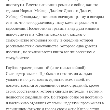
институты. Вместо написания романа о войне, как это
сделали Норман Мейлер, Джеймс Джонс и Джозеф
Хейлер, Сэлинджер взял свою военную травму и внедрил
ее в то, что невооруженному глазу кажется романом о
взрослении. Послевоенная травма в виде духа машины
присутствует и в «Девяти рассказах»: рассказ о
самоубийстве открывает книгу, в середине которой
рассказывается о самоубийстве, которого едва удается
избежать, но заканчивается книга все же рассказом о
самоубийстве.
Глубоко травмированный (и не только войной)
Сэлинджер замолк. Пребывая в немоте, он жаждал
увидеть и почувствовать единство всех вещей, но
довольствовался отрешением от всех страданий, кроме
своих собственных, которые сначала потрясли, а потом и
полностью раздавили его. Во втором браке он постоянно
и настойчиво отдалялся от семьи, неделями просиживая в
уединенном бункере и говоря своей жене Клер и детям,