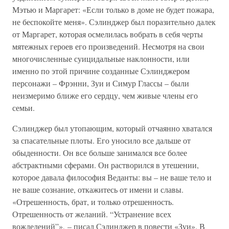
Мэтью и Маргарет: «Если только в доме не будет пожара,
не беспокойте меня». Сэлинджер был поразительно далек
от Маргарет, которая осмелилась вобрать в себя черты
мятежных героев его произведений. Несмотря на свои
многочисленные суицидальные наклонности, или
именно по этой причине созданные Сэлинджером
персонажи – Фрэнни, Зуи и Симур Глассы – были
неизмеримо ближе его сердцу, чем живые члены его
семьи.
Сэлинджер был утопающим, который отчаянно хватался
за спасательные плоты. Его уносило все дальше от
обыденности. Он все больше занимался все более
абстрактными сферами. Он растворился в утешении,
которое давала философия Веданты: вы – не ваше тело и
не ваше сознание, откажитесь от имени и славы.
«Отрешенность, брат, и только отрешенность.
Отрешенность от желаний. “Устранение всех
вожделений”», – писал Сэлинджер в повести «Зуи». В