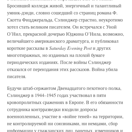
Бросивший колледж живой, энергичный и талантливый
умник-дэнди, словно сошедший со страниц романа Ф.
Скотта Фицджеральда, Сэлинджер страстно, неукротимо
хотел стать великим писателем. Он встречался с Уной
О’Нил, прекрасной дочерью Юджина О’Нила, возможно,
величайшего американского драматурга, и публиковал
короткие рассказы в
Saturday Evening Post
и других
многотиражных, но изданных на плохой бумаге
периодических изданиях. После войны Сэлинджер
отказался от переиздания этих рассказов. Война убила
писателя.
Будучи штаб-сержантом Двенадцатого пехотного полка,
Сэлинджер в 1944–1945 годах участвовал в пяти
кровопролитных сражениях в Европе. В его обязанности
сотрудника контрразведки входили допросы
военнопленных, участие в «войне теней» на территории,
не контролируемой ни союзниками, ни немцами, сбор
информации у гражданских лиц, раненых, изменников и