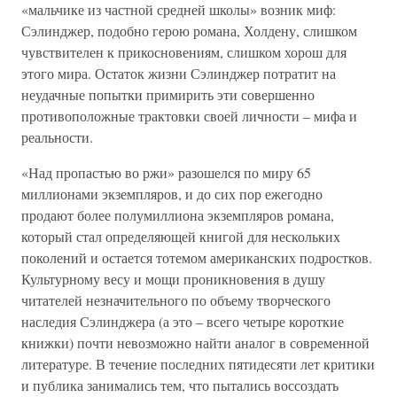
«мальчике из частной средней школы» возник миф:
Сэлинджер, подобно герою романа, Холдену, слишком
чувствителен к прикосновениям, слишком хорош для
этого мира. Остаток жизни Сэлинджер потратит на
неудачные попытки примирить эти совершенно
противоположные трактовки своей личности – мифа и
реальности.
«Над пропастью во ржи» разошелся по миру 65
миллионами экземпляров, и до сих пор ежегодно
продают более полумиллиона экземпляров романа,
который стал определяющей книгой для нескольких
поколений и остается тотемом американских подростков.
Культурному весу и мощи проникновения в душу
читателей незначительного по объему творческого
наследия Сэлинджера (а это – всего четыре короткие
книжки) почти невозможно найти аналог в современной
литературе. В течение последних пятидесяти лет критики
и публика занимались тем, что пытались воссоздать