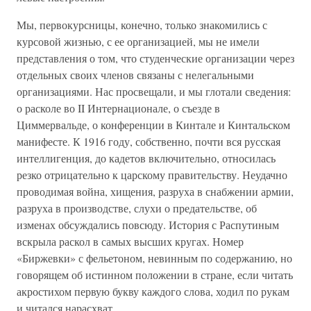
Мы, первокурсницы, конечно, только знакомились с
курсовой жизнью, с ее организацией, мы не имели
представления о том, что студенческие организации через
отдельных своих членов связаны с нелегальными
организациями. Нас просвещали, и мы глотали сведения:
о расколе во II Интернационале, о съезде в
Циммервальде, о конференции в Кинтале и Кинтальском
манифесте. К 1916 году, собственно, почти вся русская
интеллигенция, до кадетов включительно, относилась
резко отрицательно к царскому правительству. Неудачно
проводимая война, хищения, разруха в снабжении армии,
разруха в производстве, слухи о предательстве, об
изменах обсуждались повсюду. История с Распутиным
вскрыла раскол в самых высших кругах. Номер
«Биржевки» с фельетоном, невинным по содержанию, но
говорящем об истинном положении в стране, если читать
акростихом первую букву каждого слова, ходил по рукам
и читался нарасхват.