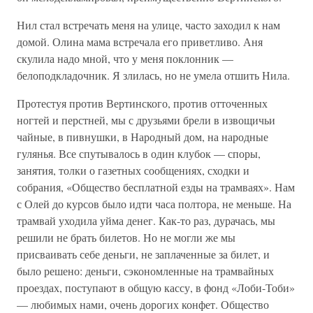
Нил стал встречать меня на улице, часто заходил к нам
домой. Олина мама встречала его приветливо. Аня
скулила надо мной, что у меня поклонник —
белоподкладочник. Я злилась, но не умела отшить Нила.
Протестуя против Вертинского, против отточенных
ногтей и перстней, мы с друзьями брели в извощичьи
чайные, в пивнушки, в Народный дом, на народные
гулянья. Все спутывалось в один клубок — споры,
занятия, толки о газетных сообщениях, сходки и
собрания, «Общество бесплатной езды на трамваях». Нам
с Олей до курсов было идти часа полтора, не меньше. На
трамвай уходила уйма денег. Как-то раз, дурачась, мы
решили не брать билетов. Но не могли же мы
присваивать себе деньги, не заплаченные за билет, и
было решено: деньги, сэкономленные на трамвайных
проездах, поступают в общую кассу, в фонд «Лоби-Тоби»
— любимых нами, очень дорогих конфет. Общество