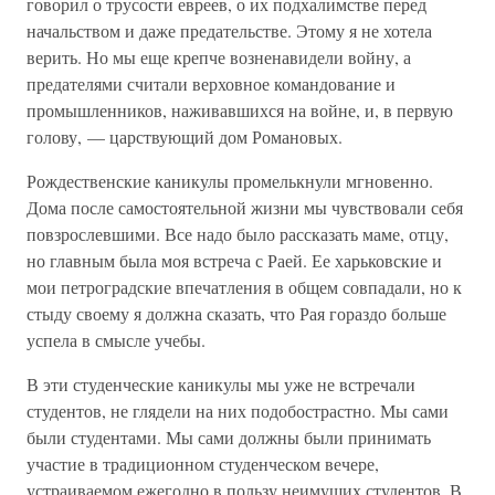
говорил о трусости евреев, о их подхалимстве перед
начальством и даже предательстве. Этому я не хотела
верить. Но мы еще крепче возненавидели войну, а
предателями считали верховное командование и
промышленников, наживавшихся на войне, и, в первую
голову, — царствующий дом Романовых.
Рождественские каникулы промелькнули мгновенно.
Дома после самостоятельной жизни мы чувствовали себя
повзрослевшими. Все надо было рассказать маме, отцу,
но главным была моя встреча с Раей. Ее харьковские и
мои петроградские впечатления в общем совпадали, но к
стыду своему я должна сказать, что Рая гораздо больше
успела в смысле учебы.
В эти студенческие каникулы мы уже не встречали
студентов, не глядели на них подобострастно. Мы сами
были студентами. Мы сами должны были принимать
участие в традиционном студенческом вечере,
устраиваемом ежегодно в пользу неимущих студентов. В