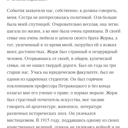
События захватили нас, собственно, я должна говорить,
меня. Сестра не интересовалась политикой. Оля больше
была моей спутницей. Очаровательно веселая, она легко
шагала по жизни, а ко мне была очень привязана. В своей
семье она очень любила и ценила своего брата Жоржа, а
тот, увлеченный в то время мной, натрубил ей о всяких
моих достоинствах. Жорж был странный и незаурядный
человек. Оторвавшись от своей, в общем, купеческой
семьи, он не нашел твердой дороги. Был он года на три
старше нас. Учась на юридическом факультете, был он
одним из одаренных студентов. Он был горячим
поклонником профессора Петражицкого и без конца
излагал мне его учение о праве, о нормах морали. Жорж
был страстный почитатель искусства, мог часами
говорить об архитектуре, живописи, литературе
различных исторических эпох. Он увлекался
мистицизмом. В 1915 году, поддавшись одному из своих
нравственных велений, отнюдь не увлекаясь войной и не