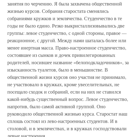
занятия по черчению. Я была захвачена общественной
жизнью курсов. Собрания старостата сменялись
собраниями кружков и землячества. Студенчество в те
годы не было едино. Резко выкристаллизовывались две
группы: левое студенчество, с одной стороны, правое —
реакционное, с другой. Между нами шаталась более или
менее инертная масса. Право-настроенное студенчество,
состоявшее из сынков и дочек привилегированных
родителей, носившее название «белоподкладочников», за
изысканность туалетов, было в меньшинстве. В
общественной жизни курсов оно участия не принимало,
не участвовало в кружках, кроме увеселительных, не
посещало сходок и собраний, если на них не ставился
какой-нибудь существенный вопрос. Левое студенчество,
напротив, было самой активной группой. Оно
руководило общественной жизнью курса. Старостат наш
сплошь состоял из лево-настроенных студентов. И в
столовой, и в землячествах, и в кружках господствовали
левые настроения.