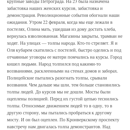
крупные заводы Петрограда. На 23 была назначена
забастовка наших женских курсов, забастовка и
демонстрация. Революционные события обогнали наши
ожидания. Утром 22 февраля, когда мы еще лежали в
постелях, Олина мать, ушедшая из дому достать хлеба,
вернулась взволнованная. Магазины закрыты, трамваи не
ходят. На улицах — толпы народа. Кто-то стреляет. Я и
Оля кубарем скатились с постелей, быстро оделись и под
отчаянные уговоры ее матери помчались на курсы. Город
кишел людьми. Народ толпился под какими-то
воззваниями, расклеенными на стенах домов и заборах.
Полицейские пытались разогнать толпы, срывали
воззвания. Чем дальше мы шли, тем больше становились
толпы людей. До курсов мы не дошли. Мосты были
оцеплены полицией. Перед их густой цепью теснились
толпы. Относимые движением людей то в одну, то в
другую сторону, мы пытались пробраться к другому
мосту. И он был оцеплен. По Кронверкскому проспекту
навстречу нам двигалась толпа демонстрантов. Над