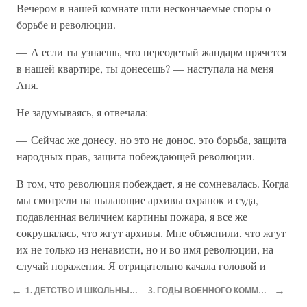
Вечером в нашей комнате шли нескончаемые споры о
борьбе и революции.
— А если ты узнаешь, что переодетый жандарм прячется
в нашей квартире, ты донесешь? — наступала на меня
Аня.
Не задумываясь, я отвечала:
— Сейчас же донесу, но это не донос, это борьба, защита
народных прав, защита побеждающей революции.
В том, что революция побеждает, я не сомневалась. Когда
мы смотрели на пылающие архивы охранок и суда,
подавленная величием картины пожара, я все же
сокрушалась, что жгут архивы. Мне объяснили, что жгут
их не только из ненависти, но и во имя революции, на
случай поражения. Я отрицательно качала головой и
смеялась над маловерами.
←
→
1. ДЕТСТВО И ШКОЛЬНЫЕ ГОДЫ
3. ГОДЫ ВОЕННОГО КОММУНИЗМА