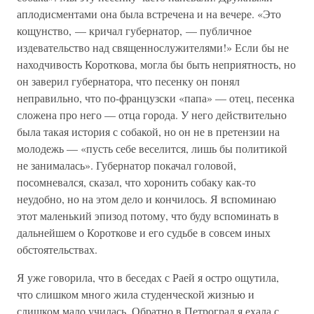
аплодисментами она была встречена и на вечере. «Это
кощунство, — кричал губернатор, — публичное
издевательство над священнослужителями!» Если бы не
находчивость Короткова, могла бы быть неприятность, но
он заверил губернатора, что песенку он понял
неправильно, что по-французски «папа» — отец, песенка
сложена про него — отца города. У него действительно
была такая история с собакой, но он не в претензии на
молодежь — «пусть себе веселится, лишь бы политикой
не занималась». Губернатор покачал головой,
посомневался, сказал, что хоронить собаку как-то
неудобно, но на этом дело и кончилось. Я вспоминаю
этот маленький эпизод потому, что буду вспоминать в
дальнейшем о Короткове и его судьбе в совсем иных
обстоятельствах.
Я уже говорила, что в беседах с Раей я остро ощутила,
что слишком много жила студенческой жизнью и
слишком мало училась. Обратно в Петроград я ехала с