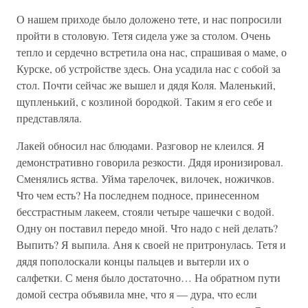
О нашем приходе было доложено тете, и нас попросили
пройти в столовую. Тетя сидела уже за столом. Очень
тепло и сердечно встретила она нас, спрашивая о маме, о
Курске, об устройстве здесь. Она усадила нас с собой за
стол. Почти сейчас же вышел и дядя Коля. Маленький,
щупленький, с козлиной бородкой. Таким я его себе и
представляла.
Лакей обносил нас блюдами. Разговор не клеился. Я
демонстративно говорила резкости. Дядя иронизировал.
Сменялись яства. Уйма тарелочек, вилочек, ножичков.
Что чем есть? На последнем подносе, принесенном
бесстрастным лакеем, стояли четыре чашечки с водой.
Одну он поставил передо мной. Что надо с ней делать?
Выпить? Я выпила. Аня к своей не притронулась. Тетя и
дядя пополоскали концы пальцев и вытерли их о
салфетки. С меня было достаточно… На обратном пути
домой сестра объявила мне, что я — дура, что если