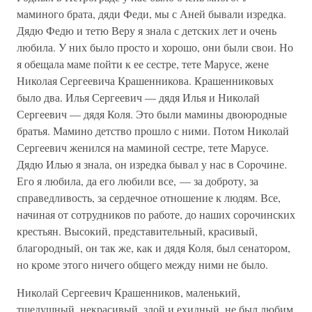
маминого брата, дяди Феди, мы с Аней бывали изредка.
Дядю Федю и тетю Веру я знала с детских лет и очень
любила. У них было просто и хорошо, они были свои. Но
я обещала маме пойти к ее сестре, тете Марусе, жене
Николая Сергеевича Крашенникова. Крашенниковых
было два. Илья Сергеевич — дядя Илья и Николай
Сергеевич — дядя Коля. Это были мамины двоюродные
братья. Мамино детство прошло с ними. Потом Николай
Сергеевич женился на маминой сестре, тете Марусе.
Дядю Илью я знала, он изредка бывал у нас в Сорочине.
Его я любила, да его любили все, — за доброту, за
справедливость, за сердечное отношение к людям. Все,
начиная от сотрудников по работе, до наших сорочинских
крестьян. Высокий, представительный, красивый,
благородный, он так же, как и дядя Коля, был сенатором,
но кроме этого ничего общего между ними не было.
Николай Сергеевич Крашенников, маленький,
тщедушный, некрасивый, злой и ехидный, не был любим