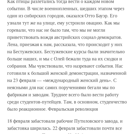
Как птицы разлетались тогда вести о каждом новом
событии. В числе военнопленных, шедших этапом через
один из сибирских городов, оказался Отто Бауэр. Его
узнали тут же на улице, ему устроили овацию. Как мы
горевали, что нас не было там, что мы не могли
приветствовать вождя австрийских социал-демократов.
Лена, приезжая к нам, рассказала, что происходит у них
на Бестужевских. Бестужевские курсы были значительно
больше наших, и мы с Олей бежали туда на их сходки и
собрания. Мы чувствовали, что назревают события. Нас
готовили к большой женской демонстрации, назначенной
на 23 февраля — «международный женский день». С
неясными для нас самих поручениями бегали мы по
фабрикам и заводам. Труднее всего было вести работу
среди студентов-путейцев. Там, в основном, студенчество
было реакционное. Февральская революция
18 февраля забастовали рабочие Путиловского завода, и
забастовка ширилась. 22 февраля забастовали почти все