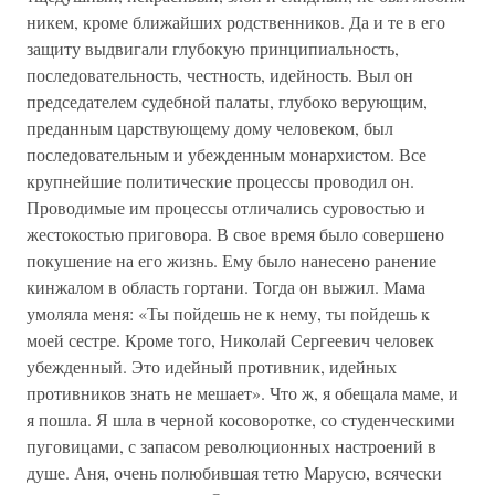
никем, кроме ближайших родственников. Да и те в его
защиту выдвигали глубокую принципиальность,
последовательность, честность, идейность. Выл он
председателем судебной палаты, глубоко верующим,
преданным царствующему дому человеком, был
последовательным и убежденным монархистом. Все
крупнейшие политические процессы проводил он.
Проводимые им процессы отличались суровостью и
жестокостью приговора. В свое время было совершено
покушение на его жизнь. Ему было нанесено ранение
кинжалом в область гортани. Тогда он выжил. Мама
умоляла меня: «Ты пойдешь не к нему, ты пойдешь к
моей сестре. Кроме того, Николай Сергеевич человек
убежденный. Это идейный противник, идейных
противников знать не мешает». Что ж, я обещала маме, и
я пошла. Я шла в черной косоворотке, со студенческими
пуговицами, с запасом революционных настроений в
душе. Аня, очень полюбившая тетю Марусю, всячески