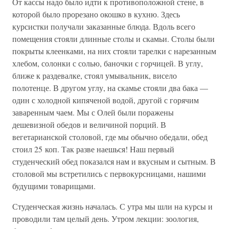
От кассы надо было идти к противоположной стене, в
которой было прорезано окошко в кухню. Здесь
курсистки получали заказанные блюда. Вдоль всего
помещения стояли длинные столы и скамьи. Столы были
покрыты клеенками, на них стояли тарелки с нарезанным
хлебом, солонки с солью, баночки с горчицей. В углу,
ближе к раздевалке, стоял умывальник, висело
полотенце. В другом углу, на скамье стояли два бака —
один с холодной кипяченой водой, другой с горячим
заваренным чаем. Мы с Олей были поражены
дешевизной обедов и величиной порций. В
вегетарианской столовой, где мы обычно обедали, обед
стоил 25 коп. Так разве наешься! Наш первый
студенческий обед показался нам и вкусным и сытным. В
столовой мы встретились с первокурсницами, нашими
будущими товарищами.
Студенческая жизнь началась. С утра мы шли на курсы и
проводили там целый день. Утром лекции: зоология,