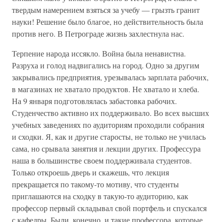
твердым намерением взяться за учебу — грызть гранит
науки! Решение было благое, но действительность была
против него. В Петрограде жизнь захлестнула нас.
Терпение народа иссякло. Война была ненавистна.
Разруха и голод надвигались на город. Одно за другим
закрывались предприятия, урезывалась зарплата рабочих,
в магазинах не хватало продуктов. Не хватало и хлеба.
На 9 января подготовлялась забастовка рабочих.
Студенчество активно их поддерживало. Во всех высших
учебных заведениях по аудиториям проходили собрания
и сходки. Я, как и другие старосты, не только не училась
сама, но срывала занятия и лекции других. Профессура
наша в большинстве своем поддерживала студентов.
Только откроешь дверь и скажешь, что лекция
прекращается по такому-то мотиву, что студенты
приглашаются на сходку в такую-то аудиторию, как
профессор первый складывал свой портфель и спускался
с кафедры. Были, конечно, и такие профессора, которые