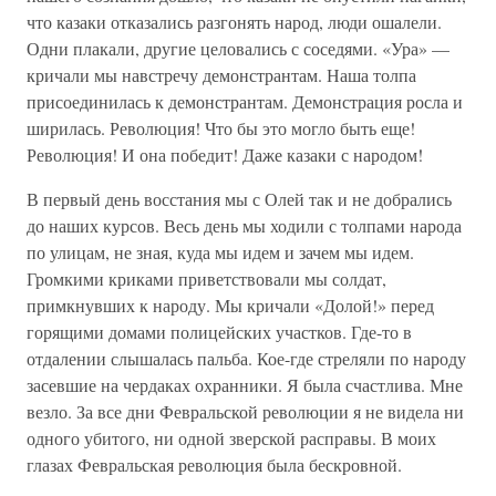
что казаки отказались разгонять народ, люди ошалели.
Одни плакали, другие целовались с соседями. «Ура» —
кричали мы навстречу демонстрантам. Наша толпа
присоединилась к демонстрантам. Демонстрация росла и
ширилась. Революция! Что бы это могло быть еще!
Революция! И она победит! Даже казаки с народом!
В первый день восстания мы с Олей так и не добрались
до наших курсов. Весь день мы ходили с толпами народа
по улицам, не зная, куда мы идем и зачем мы идем.
Громкими криками приветствовали мы солдат,
примкнувших к народу. Мы кричали «Долой!» перед
горящими домами полицейских участков. Где-то в
отдалении слышалась пальба. Кое-где стреляли по народу
засевшие на чердаках охранники. Я была счастлива. Мне
везло. За все дни Февральской революции я не видела ни
одного убитого, ни одной зверской расправы. В моих
глазах Февральская революция была бескровной.