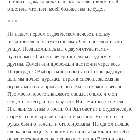
пришла в дом, то должна держать себя прилично. Я
ответила, что ноги моей больше там не будет.
* * *
На нашем первом студенческом вечере в пользу
несостоятельных студентов мы с Олей веселились до
упаду. Познакомились мы с двумя студентами-
путейцами. Оля весь вечер танцевала с одним, я — с
другим. Домой они провожали нас почти через весь
Петроград. С Выборгской стороны на Петроградскую
шли мы ночью, дурачась, играя в снежки, залезая на
ограды мостов и прыгая с них. Было отчаянно весело.
Про моего нового знакомого я знала только, что он
студент-путеец, и что зовут его Нил. На той же неделе
Нил явился к нам в гости. Он был одет не в студенческую
форму, а в шикарный штатский костюм. Ногти на его
руках были отточены и отполированы. На одном пальце
сверкало кольцо. За нашим пианино, аккомпанируя себе,
он мелодекламировал, преимущественно Вертинского.