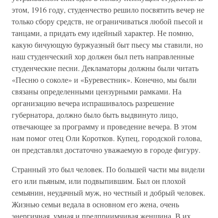
этом, 1916 году, студенчество решило посвятить вечер не
только сбору средств, не ограничиваться любой пьесой и
танцами, а придать ему идейный характер. Не помню,
какую бичующую буржуазный быт пьесу мы ставили, но
наш студенческий хор должен был петь направленные
студенческие песни. Декламаторы должны были читать
«Песню о соколе» и «Буревестник». Конечно, мы были
связаны определенными цензурными рамками. На
организацию вечера испрашивалось разрешение
губернатора, должно было быть выдвинуто лицо,
отвечающее за программу и проведение вечера. В этом
нам помог отец Оли Коротков. Купец, городской голова,
он представлял достаточно уважаемую в городе фигуру.
Странный это был человек. По большей части мы видели
его или пьяным, или подвыпившим. Был он плохой
семьянин, неудачный муж, но честный и добрый человек.
Жизнью семьи ведала в основном его жена, очень
энергичная, умная и предприимчивая женщина. В их