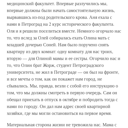
медицинский факультет. Впервые разлучились мы,
впервые должны были начать самостоятельную жизнь,
вырвавшись из-под родительского крова. Аня ехала с
нами в Петроград на 2 курс исторического факультета.
Оля и я решили поселиться вместе. Немного огорчало нас
то, что вслед за Олей собиралась ехать Олина мать с
младшей дочерью Соней. Нам было поручено снять
квартиру из двух комнат: одну комнату для нас троих,
вторую — для Олиной мамы и ее сестры. Огорчило нас и
то, что Олин брат Жорж, студент Петроградского
университета, не жил в Петрограде — он был на фронте,
и все мечты о том, как он покажет нам город, не
сбывались. Мы, правда, везли с собой его инструкцию о
том, что мы должны смотреть в первую очередь. Сам он
обещал приехать в отпуск в октябре и побродить тогда с
нами по городу. Он дал нам адрес своей квартирной
хозяйки, где мы могли остановиться на первое время.
Материальная сторона жизни не тревожила нас. Мама с