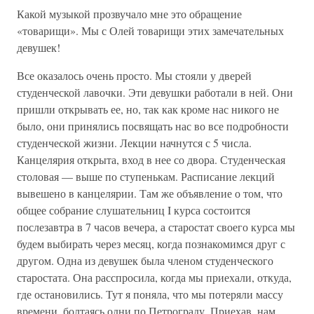
Какой музыкой прозвучало мне это обращение
«товарищи». Мы с Олей товарищи этих замечательных
девушек!
Все оказалось очень просто. Мы стояли у дверей
студенческой лавочки. Эти девушки работали в ней. Они
пришли открывать ее, но, так как кроме нас никого не
было, они принялись посвящать нас во все подробности
студенческой жизни. Лекции начнутся с 5 числа.
Канцелярия открыта, вход в нее со двора. Студенческая
столовая — выше по ступенькам. Расписание лекций
вывешено в канцелярии. Там же объявление о том, что
общее собрание слушательниц I курса состоится
послезавтра в 7 часов вечера, а старостат своего курса мы
будем выбирать через месяц, когда познакомимся друг с
другом. Одна из девушек была членом студенческого
старостата. Она расспросила, когда мы приехали, откуда,
где остановились. Тут я поняла, что мы потеряли массу
времени, болтаясь одни по Петрограду. Приехав, нам