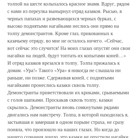
толпой на шесте колыхалось красное знамя. Вдруг, рядом
с нами из переулка вынырнул отряд казаков. Рысью, в
черных папахах и развевающихся черных бурках, с
высоко поднятыми нагайками неслись они прямо на
толпу демонстрантов. Кроме глаз, прикованных к
казачьему отряду, во мне не осталось ничего. «Сейчас,
вот сейчас это случится! На моих глазах опустят они свои
нагайки на людей, будут топтать их копытами коней…»
И отряд казаков врезался в толпу. Толпа прижалась к
домам. «Ура!» Такого «Ура» я никогда не слышала ни
раньше, ни позже. Сдерживая коней, с поднятыми
нагайками пронеслись казаки сквозь толпу.
Демонстранты приветствовали их криками, срываемыми
с голов шапками. Проскакав сквозь толпу, казаки
скрылись. Демонстранты вновь сомкнутыми рядами
двигались нам навстречу. Толпа, в которой находилась я,
застывшая и замершая в одном порыве страха, не сразу
поняла, что произошло на наших глазах. Но когда до
нашего сознания дошло, что казаки не опустили нагайки,