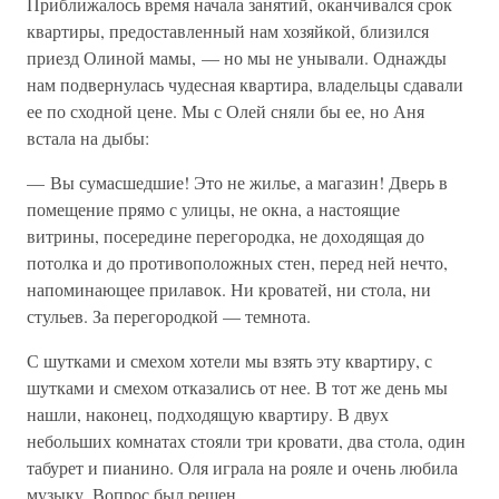
Приближалось время начала занятий, оканчивался срок
квартиры, предоставленный нам хозяйкой, близился
приезд Олиной мамы, — но мы не унывали. Однажды
нам подвернулась чудесная квартира, владельцы сдавали
ее по сходной цене. Мы с Олей сняли бы ее, но Аня
встала на дыбы:
— Вы сумасшедшие! Это не жилье, а магазин! Дверь в
помещение прямо с улицы, не окна, а настоящие
витрины, посередине перегородка, не доходящая до
потолка и до противоположных стен, перед ней нечто,
напоминающее прилавок. Ни кроватей, ни стола, ни
стульев. За перегородкой — темнота.
С шутками и смехом хотели мы взять эту квартиру, с
шутками и смехом отказались от нее. В тот же день мы
нашли, наконец, подходящую квартиру. В двух
небольших комнатах стояли три кровати, два стола, один
табурет и пианино. Оля играла на рояле и очень любила
музыку. Вопрос был решен.