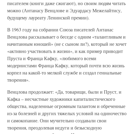
писателем (книги даже сжигают), но своим людям читать
можно (Антанасу Венцлове и Эдуардасу Межелайтису,
будущему лауреату Ленинской премии).
В 1963 году на собрании Союза писателей Антанас
Венцлова рассказывает о беседе с одним «талантливым и
начитанным юношей» (не с сыном ли?), который не хочет
«активно участвовать в жизни», и как пример приводит
Пруста и Франца Кафку, «любимого всеми
модернистами Франца Кафку, который почти всю жизнь
корпел на какой-то мелкой службе и создал гениальные
творения».
Венцлова продолжает: «Да, товарищи, были и Пруст, и
Кафка – несчастные художники капиталистического
общества, наделенные огромным талантом и обреченные
из-за болезней и других тяжелых условий на одиночество
и самокопание. Они мучительно создавали свои
творения, преодолевая недуги и безысходную