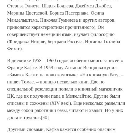
Стернза Элиота, Шарля Бодлера, Джеймса Джойса,
Марины Цветаевой, Бориса Пастернака, Осипа
Мандельштама, Николая Гумилева и других авторов,
приводятся характеристики прочитанного). Он
совершенствует немецкий язык, изучает философию
(Фридриха Ницше, Бертрана Рассела, Иоганна Готлиба
Фихте).
В дневнике 1958—1960 годов особенно много записей о
Франце Кафке. В 1959 году Антанас Венцлова купил
«Замок» Кафки на польском языке. «На книжную базу, –
пишет Томас, – пришло несколько книг. Две по
специальной резолюции попали в книжный магазинчик
ЦК, где их получили папа и Межелайтис. Другие были
списаны и сожжены (XIV век!). Еще несколько разделили
между собой работники базы, читают и хвалят. Но у них
достать трудно».[30]
Другими словами, Кафка кажется особенно опасным