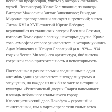
несколько профессоров, учиться у которых считалось
удачей. Лексикограф Юозас Бальчиконис; языковеды
Витаутас Мажюлис и Зигмас Зинкявичюс; Ричардас
Миронас, преподававший санскрит и греческий; знаток
Литвы ХVI и XVII столетий Юргис Лебедис;
вернувшийся из сталинских лагерей Василий Сеземан,
которому Томас сдавал логику; некоторые другие. Кроме
того, атмосфера старого университета, в котором учились
Адам Мицкевич и Юлиуш Словацкий (а в 1929—1934
годах и Чеслав Милош), его архитектура, библиотека
сохраняли свою притягательность и неповторимость.
Построенные в разное время и соединенные в один
ансамбль здания университета выглядели угрюмо и
запущенно, но каждое из них было частью истории и
культуры. «Ренессансный дворик Скарги напоминает
площадь небольшого итальянского города.
Классицистический двор Почобута – укромный и
таинственный, там в марте-апреле тени голых веток