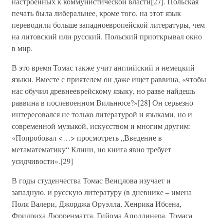
настроенных к коммунистической власти[27]. Польская
печать была либеральнее, кроме того, на этот язык
переводили больше западноевропейской литературы, чем
на литовский или русский. Польский приоткрывал окно
в мир.
В это время Томас также учит английский и немецкий
языки. Вместе с приятелем он даже ищет раввина, «чтобы
нас обучил древнееврейскому языку, но разве найдешь
раввина в послевоенном Вильнюсе?»[28] Он серьезно
интересовался не только литературой и языками, но и
современной музыкой, искусством и многим другим:
«Попробовал <…> просмотреть „Введение в
метаматематику“ Клини, но книга явно требует
усидчивости».[29]
В годы студенчества Томас Венцлова изучает и
западную, и русскую литературу (в дневнике – имена
Поля Валери, Джорджа Оруэлла, Хенрика Ибсена,
Фридриха Дюрренматта, Гийома Аполлинера, Томаса