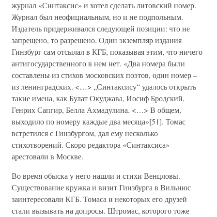
журнал «Синтаксис» и хотел сделать литовский номер.
Журнал был неофициальным, но и не подпольным.
Издатель придерживался следующей позиции: что не
запрещено, то разрешено. Один экземпляр издания
Гинзбург сам отсылал в КГБ, показывая этим, что ничего
антигосударственного в нем нет. «Два номера были
составлены из стихов московских поэтов, один номер –
из ленинградских. <…> „Синтаксису“ удалось открыть
такие имена, как Булат Окуджава, Иосиф Бродский,
Генрих Сапгир, Белла Ахмадулина. <…> В общем,
выходило по номеру каждые два месяца»[51]. Томас
встретился с Гинзбургом, дал ему несколько
стихотворений. Скоро редактора «Синтаксиса»
арестовали в Москве.
Во время обыска у него нашли и стихи Венцловы.
Существование кружка и визит Гинзбурга в Вильнюс
заинтересовали КГБ. Томаса и некоторых его друзей
стали вызывать на допросы. Штромас, которого тоже