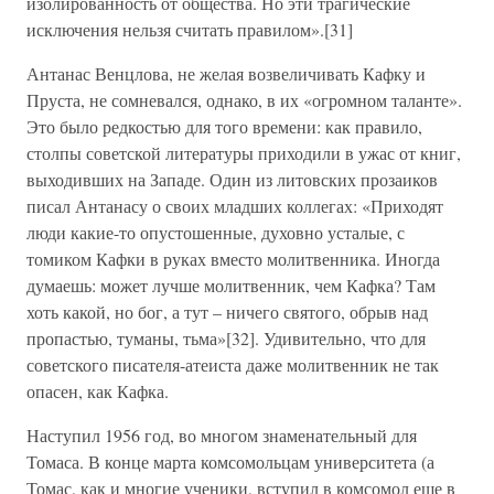
изолированность от общества. Но эти трагические
исключения нельзя считать правилом».[31]
Антанас Венцлова, не желая возвеличивать Кафку и
Пруста, не сомневался, однако, в их «огромном таланте».
Это было редкостью для того времени: как правило,
столпы советской литературы приходили в ужас от книг,
выходивших на Западе. Один из литовских прозаиков
писал Антанасу о своих младших коллегах: «Приходят
люди какие-то опустошенные, духовно усталые, с
томиком Кафки в руках вместо молитвенника. Иногда
думаешь: может лучше молитвенник, чем Кафка? Там
хоть какой, но бог, а тут – ничего святого, обрыв над
пропастью, туманы, тьма»[32]. Удивительно, что для
советского писателя-атеиста даже молитвенник не так
опасен, как Кафка.
Наступил 1956 год, во многом знаменательный для
Томаса. В конце марта комсомольцам университета (а
Томас, как и многие ученики, вступил в комсомол еще в