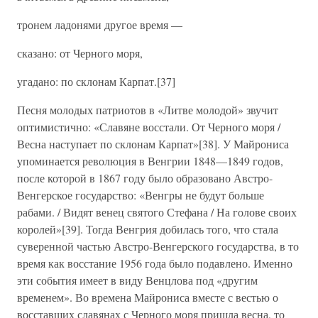
тронем ладонями другое время —
сказано: от Черного моря,
угадано: по склонам Карпат.[37]
Песня молодых патриотов в «Литве молодой» звучит
оптимистично: «Славяне восстали. От Черного моря /
Весна наступает по склонам Карпат»[38]. У Майрониса
упоминается революция в Венгрии 1848—1849 годов,
после которой в 1867 году было образовано Австро-
Венгерское государство: «Венгры не будут больше
рабами. / Видят венец святого Стефана / На голове своих
королей»[39]. Тогда Венгрия добилась того, что стала
суверенной частью Австро-Венгерского государства, в то
время как восстание 1956 года было подавлено. Именно
эти события имеет в виду Венцлова под «другим
временем». Во времена Майрониса вместе с вестью о
восставших славянах с Черного моря пришла весна, то