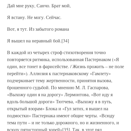
Дай мне руку, Санчо. Брат мой,
Я встану. Не могу. Сейчас.
Вот, я тут. Из забытого романа
Я вышел на неравный бой.[34]
В каждой из четырех строф стихотворения точно
повторяется ритмика, использованная Пастернаком («Я
один, все тонет в фарисействе. / Жизнь прожить – не поле
перейти»). Аллюзия к пастернаковскому «Гамлету»
подчеркивает тему жертвенности, принятия вызова,
брошенного судьбой. По мнению М. Л. Гаспарова,
«Выхожу один я на дорогу» Лермонтова, «Вот иду я
вдоль большой дороги» Тютчева, «Выхожу я в путь,
открытый взорам» Блока и «Гул затих, я вышел на
подмостки» Пастернака имеют общие черты. «Всюду
тема пути – и не только дорожного, но и жизненного, и
всюду пятистопный хорей»[35]. Так, в этот ряд