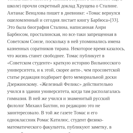
школе) прочли секретный доклад Хрущева о Сталине.
Антанас Венцлова пишет в дневнике: «Томас вернулся
ошеломленный и сегодня листает книгу Барбюса»[33].
Это была биография Сталина, написанная Анри
Барбюсом, просталинская, но все-таки запрещенная в
Советском Союзе, поскольку в ней упоминались имена
казненных соратников тирана. Некоторое время казалось,
что жизнь станет свободнее. Томас публикует в
«Советском студенте» краткую историю Вильнюсского
университета, и к этой, скорее анти-, чем просоветской
статье редакция подбирает фото мемориальной доски
Дзержинскому. «Железный Феликс» действительно
учился в здании университета, когда там располагалась
гимназия. В ней же учился и знаменитый русский
филолог Михаил Бахтин, но редакцию это не
заинтересовало. В той же газете Томас и его
одноклассник Ромас Катилюс, студент физико-
математического факультета, публикуют заметку, в