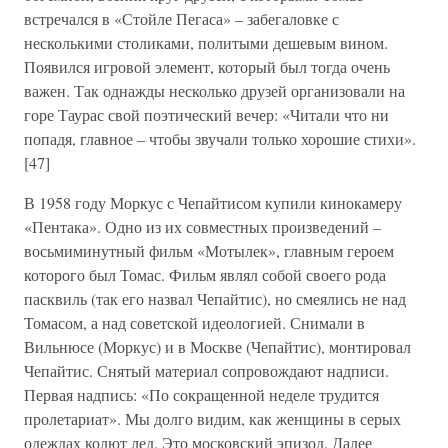
встречался в «Стойле Пегаса» – забегаловке с
несколькими столиками, политыми дешевым вином.
Появился игровой элемент, который был тогда очень
важен. Так однажды несколько друзей организовали на
горе Таурас свой поэтический вечер: «Читали что ни
попадя, главное – чтобы звучали только хорошие стихи».
[47]
В 1958 году Моркус с Чепайтисом купили кинокамеру
«Пентака». Одно из их совместных произведений –
восьмиминутный фильм «Мотылек», главным героем
которого был Томас. Фильм являл собой своего рода
пасквиль (так его назвал Чепайтис), но смеялись не над
Томасом, а над советской идеологией. Снимали в
Вильнюсе (Моркус) и в Москве (Чепайтис), монтировал
Чепайтис. Снятый материал сопровождают надписи.
Первая надпись: «По сокращенной неделе трудится
пролетариат». Мы долго видим, как женщины в серых
одеждах колют лед. Это московский эпизод. Далее