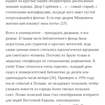
падают на круглые башни обсерватории, расписанные
знаками зодиака. Двор Сарбевия <…> – самый старый, с
готическими контрфорсами, посреди него зияет пустой
потрескавшийся фонтан. Есть еще дворик Мицкевича:
знатоки вам покажут окна поэта».[25]
Всего в университете – тринадцать двориков, и все
разные. Б?льшая часть библиотечного фонда была
недоступна для студентов и простых читателей, ведь
самые ценные книги считались идеологически вредными
для советского человека. Поэтому их брали только в
закрытых спецфондах по специальному разрешению. К
учебе Томас относился очень серьезно, «каждый день
сидел в университетской библиотеке до десяти или
одиннадцати часов вечера»[26]. Примерно в 1956 году,
после событий в Польше, он овладевает польским, чтобы
узнавать новости из гораздо более смелых польских
газет. Позже польский язык стал своеобразным эсперанто
для людей Восточной Европы, оппозиционно