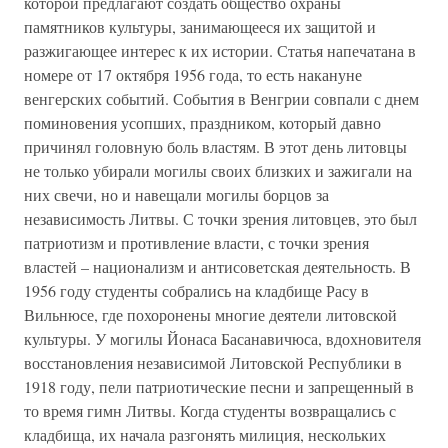
которой предлагают создать общество охраны
памятников культуры, занимающееся их защитой и
разжигающее интерес к их истории. Статья напечатана в
номере от 17 октября 1956 года, то есть накануне
венгерских событий. События в Венгрии совпали с днем
поминовения усопших, праздником, который давно
причинял головную боль властям. В этот день литовцы
не только убирали могилы своих близких и зажигали на
них свечи, но и навещали могилы борцов за
независимость Литвы. С точки зрения литовцев, это был
патриотизм и противление власти, с точки зрения
властей – национализм и антисоветская деятельность. В
1956 году студенты собрались на кладбище Расу в
Вильнюсе, где похоронены многие деятели литовской
культуры. У могилы Йонаса Басанавичюса, вдохновителя
восстановления независимой Литовской Республики в
1918 году, пели патриотические песни и запрещенный в
то время гимн Литвы. Когда студенты возвращались с
кладбища, их начала разгонять милиция, нескольких