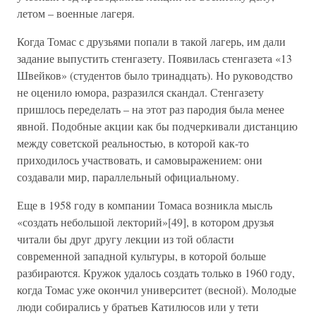
летом – военные лагеря.
Когда Томас с друзьями попали в такой лагерь, им дали
задание выпустить стенгазету. Появилась стенгазета «13
Швейков» (студентов было тринадцать). Но руководство
не оценило юмора, разразился скандал. Стенгазету
пришлось переделать – на этот раз пародия была менее
явной. Подобные акции как бы подчеркивали дистанцию
между советской реальностью, в которой как-то
приходилось участвовать, и самовыражением: они
создавали мир, параллельный официальному.
Еще в 1958 году в компании Томаса возникла мысль
«создать небольшой лекторий»[49], в котором друзья
читали бы друг другу лекции из той области
современной западной культуры, в которой больше
разбираются. Кружок удалось создать только в 1960 году,
когда Томас уже окончил университет (весной). Молодые
люди собирались у братьев Катилюсов или у тети