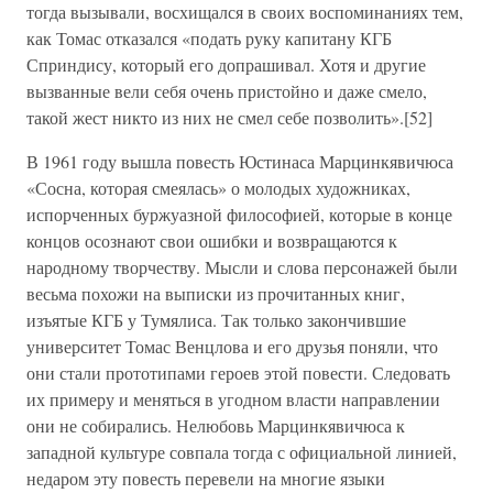
тогда вызывали, восхищался в своих воспоминаниях тем,
как Томас отказался «подать руку капитану КГБ
Сприндису, который его допрашивал. Хотя и другие
вызванные вели себя очень пристойно и даже смело,
такой жест никто из них не смел себе позволить».[52]
В 1961 году вышла повесть Юстинаса Марцинкявичюса
«Сосна, которая смеялась» о молодых художниках,
испорченных буржуазной философией, которые в конце
концов осознают свои ошибки и возвращаются к
народному творчеству. Мысли и слова персонажей были
весьма похожи на выписки из прочитанных книг,
изъятые КГБ у Тумялиса. Так только закончившие
университет Томас Венцлова и его друзья поняли, что
они стали прототипами героев этой повести. Следовать
их примеру и меняться в угодном власти направлении
они не собирались. Нелюбовь Марцинкявичюса к
западной культуре совпала тогда с официальной линией,
недаром эту повесть перевели на многие языки