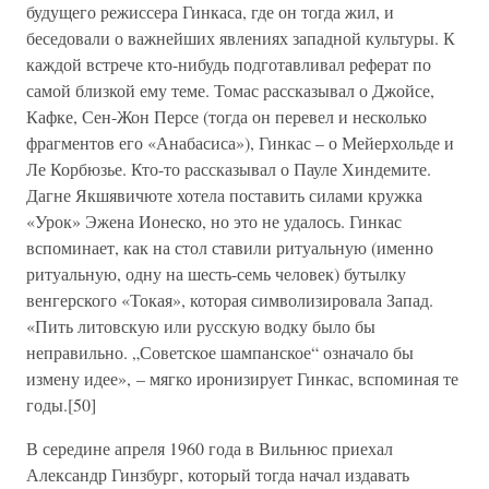
будущего режиссера Гинкаса, где он тогда жил, и
беседовали о важнейших явлениях западной культуры. К
каждой встрече кто-нибудь подготавливал реферат по
самой близкой ему теме. Томас рассказывал о Джойсе,
Кафке, Сен-Жон Персе (тогда он перевел и несколько
фрагментов его «Анабасиса»), Гинкас – о Мейерхольде и
Ле Корбюзье. Кто-то рассказывал о Пауле Хиндемите.
Дагне Якшявичюте хотела поставить силами кружка
«Урок» Эжена Ионеско, но это не удалось. Гинкас
вспоминает, как на стол ставили ритуальную (именно
ритуальную, одну на шесть-семь человек) бутылку
венгерского «Токая», которая символизировала Запад.
«Пить литовскую или русскую водку было бы
неправильно. „Советское шампанское“ означало бы
измену идее», – мягко иронизирует Гинкас, вспоминая те
годы.[50]
В середине апреля 1960 года в Вильнюс приехал
Александр Гинзбург, который тогда начал издавать