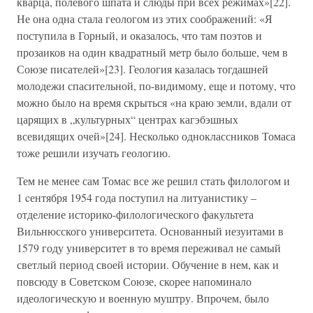
кварца, полевого шпата и слюды при всех режимах»[22].
Не она одна стала геологом из этих соображений: «Я
поступила в Горный, и оказалось, что там поэтов и
прозаиков на один квадратный метр было больше, чем в
Союзе писателей»[23]. Геология казалась тогдашней
молодежи спасительной, по-видимому, еще и потому, что
можно было на время скрыться «на краю земли, вдали от
царящих в „культурных“ центрах кагэбэшных
всевидящих очей»[24]. Несколько одноклассников Томаса
тоже решили изучать геологию.
Тем не менее сам Томас все же решил стать филологом и
1 cентября 1954 года поступил на литуанистику –
отделение историко-филологического факультета
Вильнюсского университета. Основанный иезуитами в
1579 году университет в то время переживал не самый
светлый период своей истории. Обучение в нем, как и
повсюду в Советском Союзе, скорее напоминало
идеологическую и военную муштру. Впрочем, было