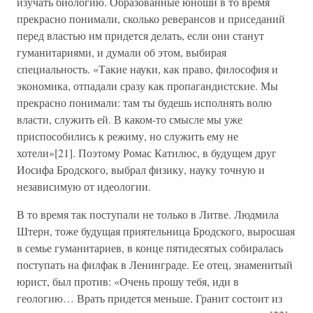
изучать биологию. Образованные юноши в то время
прекрасно понимали, сколько реверансов и приседаний
перед властью им придется делать, если они станут
гуманитариями, и думали об этом, выбирая
специальность. «Такие науки, как право, философия и
экономика, отпадали сразу как пропагандистские. Мы
прекрасно понимали: там ты будешь исполнять волю
власти, служить ей. В каком-то смысле мы уже
приспособились к режиму, но служить ему не
хотели»[21]. Поэтому Ромас Катилюс, в будущем друг
Иосифа Бродского, выбрал физику, науку точную и
независимую от идеологии.
В то время так поступали не только в Литве. Людмила
Штерн, тоже будущая приятельница Бродского, выросшая
в семье гуманитариев, в конце пятидесятых собиралась
поступать на филфак в Ленинграде. Ее отец, знаменитый
юрист, был против: «Очень прошу тебя, иди в
геологию… Врать придется меньше. Гранит состоит из