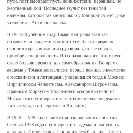
пути, поэт выбирает пусть донкихотский, неравный, но
жертвенный бой. Последнее звучит без тени той
надежды, которой так много было у Майрониса, нет даже
утешения – Антигона далеко.
В 1957/58 учебном году Томас Венцлова взял так
называемый академический отпуск. За это время он
окончил курсы вождения грузовиков, иначе говоря,
приобрел специальность. Но гораздо важнее, что у него
стало больше времени для самообразования. Во время
академа у Томаса завязались и первые важные знакомства
с москвичами и литовцами, учившимися тогда в Москве:
Виргилиюсом Чепайтисом, Александром Штромасом,
Пранасом Моркусом (последнего вскоре выгнали из
Московского университета за чтение неблагонадежной
литературы, и он вернулся в Вильнюс).
В 1958—1959 годах также произошло много событий.
Осенью 1958 года в университете задумали выпускать
альманах «Творчество». Составителем был друг Томаса,