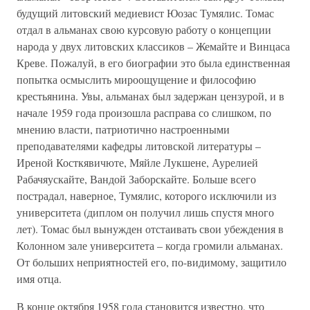
будущий литовский медиевист Юозас Тумялис. Томас
отдал в альманах свою курсовую работу о концепции
народа у двух литовских классиков – Жемайте и Винцаса
Креве. Пожалуй, в его биографии это была единственная
попытка осмыслить мироощущение и философию
крестьянина. Увы, альманах был задержан цензурой, и в
начале 1959 года произошла расправа со слишком, по
мнению власти, патриотично настроенными
преподавателями кафедры литовской литературы –
Иреной Косткявичюте, Мяйле Лукшене, Аурелией
Рабачяускайте, Вандой Заборскайте. Больше всего
пострадал, наверное, Тумялис, которого исключили из
университета (диплом он получил лишь спустя много
лет). Томас был вынужден отстаивать свои убеждения в
Колонном зале университета – когда громили альманах.
От больших неприятностей его, по-видимому, защитило
имя отца.
В конце октября 1958 года становится известно, что