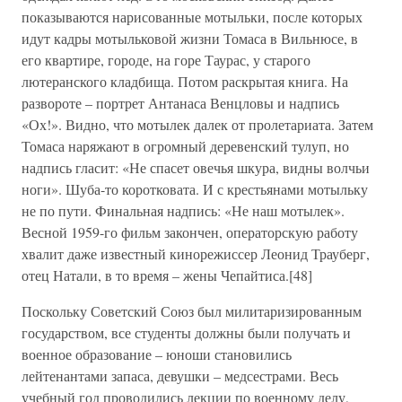
показываются нарисованные мотыльки, после которых
идут кадры мотыльковой жизни Томаса в Вильнюсе, в
его квартире, городе, на горе Таурас, у старого
лютеранского кладбища. Потом раскрытая книга. На
развороте – портрет Антанаса Венцловы и надпись
«Ох!». Видно, что мотылек далек от пролетариата. Затем
Томаса наряжают в огромный деревенский тулуп, но
надпись гласит: «Не спасет овечья шкура, видны волчьи
ноги». Шуба-то коротковата. И с крестьянами мотыльку
не по пути. Финальная надпись: «Не наш мотылек».
Весной 1959-го фильм закончен, операторскую работу
хвалит даже известный кинорежиссер Леонид Трауберг,
отец Натали, в то время – жены Чепайтиса.[48]
Поскольку Советский Союз был милитаризированным
государством, все студенты должны были получать и
военное образование – юноши становились
лейтенантами запаса, девушки – медсестрами. Весь
учебный год проводились лекции по военному делу,