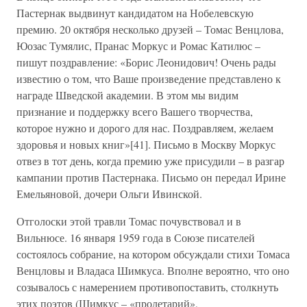
Пастернак выдвинут кандидатом на Нобелевскую
премию. 20 октября несколько друзей – Томас Венцлова,
Юозас Тумялис, Пранас Моркус и Ромас Катилюс –
пишут поздравление: «Борис Леонидович! Очень рады
известию о том, что Ваше произведение представлено к
награде Шведской академии. В этом мы видим
признание и поддержку всего Вашего творчества,
которое нужно и дорого для нас. Поздравляем, желаем
здоровья и новых книг»[41]. Письмо в Москву Моркус
отвез в тот день, когда премию уже присудили – в разгар
кампании против Пастернака. Письмо он передал Ирине
Емельяновой, дочери Ольги Ивинской.
Отголоски этой травли Томас почувствовал и в
Вильнюсе. 16 января 1959 года в Союзе писателей
состоялось собрание, на котором обсуждали стихи Томаса
Венцловы и Владаса Шимкуса. Вполне вероятно, что оно
созывалось с намерением противопоставить, столкнуть
этих поэтов (Шимкус – «пролетарий»,