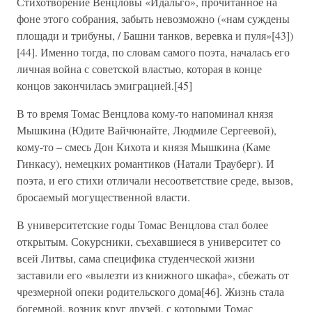
Стихотворение Венцловы «Идальго», прочитанное на
фоне этого собрания, забыть невозможно («нам суждены
площади и трибуны, / Башни танков, веревка и пуля»[43])
[44]. Именно тогда, по словам самого поэта, началась его
личная война с советской властью, которая в конце
концов закончилась эмиграцией.[45]
В то время Томас Венцлова кому-то напоминал князя
Мышкина (Юдите Вайчюнайте, Людмиле Сергеевой),
кому-то – смесь Дон Кихота и князя Мышкина (Каме
Гинкасу), немецких романтиков (Натали Трауберг). И
поэта, и его стихи отличали несоответствие среде, вызов,
бросаемый могущественной власти.
В университетские годы Томас Венцлова стал более
открытым. Сокурсники, съехавшиеся в университет со
всей Литвы, сама специфика студенческой жизни
заставили его «вылезти из книжного шкафа», сбежать от
чрезмерной опеки родительского дома[46]. Жизнь стала
богемной, возник круг друзей, с которыми Томас