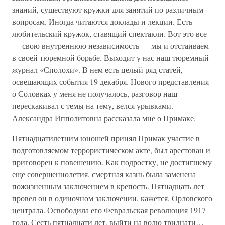
знаний, существуют кружки для занятий по различным
вопросам. Иногда читаются доклады и лекции. Есть
любительский кружок, ставящий спектакли. Вот это все
— свою внутреннюю независимость — мы и отстаиваем
в своей тюремной борьбе. Выходит у нас наш тюремный
журнал «Сполохи». В нем есть целый ряд статей,
освещающих события 19 декабря. Нового представления
о Соловках у меня не получалось, разговор наш
перескакивал с темы на тему, велся урывками.
Александра Ипполитовна рассказала мне о Примаке.
Пятнадцатилетним юношей принял Примак участие в
подготовляемом террористическом акте, был арестован и
приговорен к повешению. Как подростку, не достигшему
еще совершеннолетия, смертная казнь была заменена
пожизненным заключением в крепость. Пятнадцать лет
провел он в одиночном заключении, кажется, Орловского
централа. Освободила его Февральская революция 1917
года. Сесть пятнадцати лет, выйти на волю тридцати…