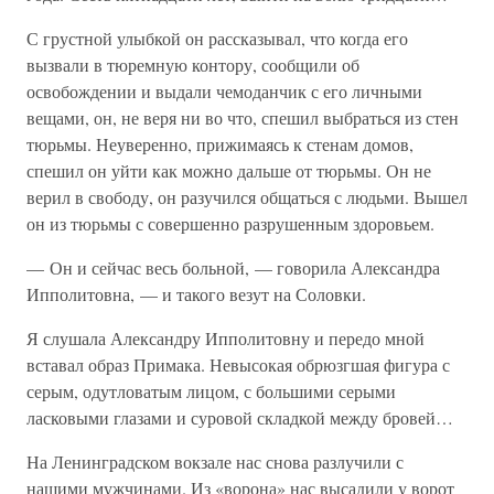
С грустной улыбкой он рассказывал, что когда его
вызвали в тюремную контору, сообщили об
освобождении и выдали чемоданчик с его личными
вещами, он, не веря ни во что, спешил выбраться из стен
тюрьмы. Неуверенно, прижимаясь к стенам домов,
спешил он уйти как можно дальше от тюрьмы. Он не
верил в свободу, он разучился общаться с людьми. Вышел
он из тюрьмы с совершенно разрушенным здоровьем.
— Он и сейчас весь больной, — говорила Александра
Ипполитовна, — и такого везут на Соловки.
Я слушала Александру Ипполитовну и передо мной
вставал образ Примака. Невысокая обрюзгшая фигура с
серым, одутловатым лицом, с большими серыми
ласковыми глазами и суровой складкой между бровей…
На Ленинградском вокзале нас снова разлучили с
нашими мужчинами. Из «ворона» нас высадили у ворот