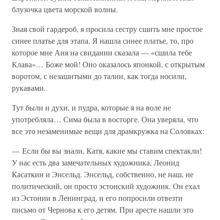
блузочка цвета морской волны.
Зная свой гардероб, я просила сестру сшить мне простое
синее платье для этапа. Я нашла синее платье, то, про
которое мне Аня на свидании сказала — «сшила тебе
Клава»… Боже мой! Оно оказалось японкой, с открытым
воротом, с незашитыми до талии, как тогда носили,
рукавами.
Тут были и духи, и пудра, которые я на воле не
употребляла… Сима была в восторге. Она уверяла, что
все это незаменимые вещи для драмкружка на Соловках:
— Если бы вы знали, Катя, какие мы ставим спектакли!
У нас есть два замечательных художника, Леонид
Касаткин и Энсельд. Энсельд, собственно, не наш, не
политический, он просто эстонский художник. Он ехал
из Эстонии в Ленинград, и его попросили отвезти
письмо от Чернова к его детям. При аресте нашли это