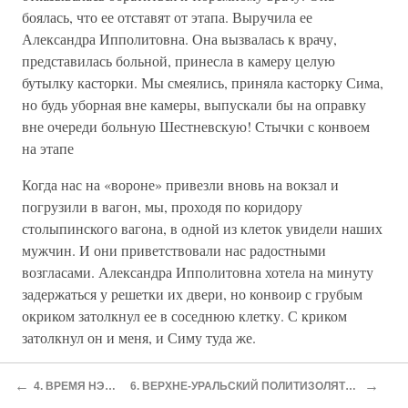
боялась, что ее отставят от этапа. Выручила ее
Александра Ипполитовна. Она вызвалась к врачу,
представилась больной, принесла в камеру целую
бутылку касторки. Мы смеялись, приняла касторку Сима,
но будь уборная вне камеры, выпускали бы на оправку
вне очереди больную Шестневскую! Стычки с конвоем
на этапе
Когда нас на «вороне» привезли вновь на вокзал и
погрузили в вагон, мы, проходя по коридору
столыпинского вагона, в одной из клеток увидели наших
мужчин. И они приветствовали нас радостными
возгласами. Александра Ипполитовна хотела на минуту
задержаться у решетки их двери, но конвоир с грубым
окриком затолкнул ее в соседнюю клетку. С криком
затолкнул он и меня, и Симу туда же.
В отделении мужчин начался шум, крики.
←
→
4. ВРЕМЯ НЭПА
6. ВЕРХНЕ-УРАЛЬСКИЙ ПОЛИТИЗОЛЯТОР