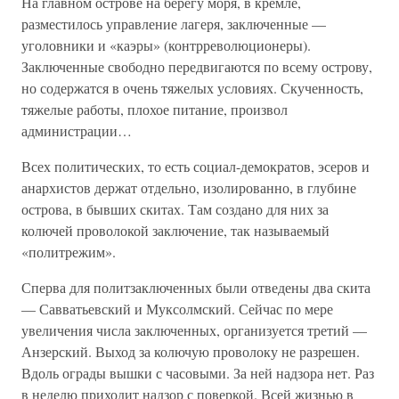
На главном острове на берегу моря, в кремле,
разместилось управление лагеря, заключенные —
уголовники и «каэры» (контрреволюционеры).
Заключенные свободно передвигаются по всему острову,
но содержатся в очень тяжелых условиях. Скученность,
тяжелые работы, плохое питание, произвол
администрации…
Всех политических, то есть социал-демократов, эсеров и
анархистов держат отдельно, изолированно, в глубине
острова, в бывших скитах. Там создано для них за
колючей проволокой заключение, так называемый
«политрежим».
Сперва для политзаключенных были отведены два скита
— Савватьевский и Муксолмский. Сейчас по мере
увеличения числа заключенных, организуется третий —
Анзерский. Выход за колючую проволоку не разрешен.
Вдоль ограды вышки с часовыми. За ней надзора нет. Раз
в неделю приходит надзор с поверкой. Всей жизнью в