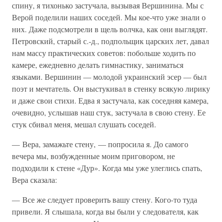
спину, я тихонько застучала, вызывая Вершинина. Мы с
Верой поделили наших соседей. Мы кое-что уже знали о
них. Даже подсмотрели в щель волчка, как они выглядят.
Петровский, старый с.-д., подпольщик царских лет, давал
нам массу практических советов: побольше ходить по
камере, ежедневно делать гимнастику, заниматься
языками. Вершинин — молодой украинский эсер — был
поэт и мечтатель. Он выстукивал в стенку всякую лирику
и даже свои стихи. Едва я застучала, как соседняя камера,
очевидно, услышав наш стук, застучала в свою стену. Ее
стук сбивал меня, мешал слушать соседей.
— Вера, замажьте стену, — попросила я. До самого
вечера мы, возбужденные моим приговором, не
подходили к стене «Дур». Когда мы уже улеглись спать,
Вера сказала:
— Все же следует проверить вашу стену. Кого-то туда
привели. Я слышала, когда вы были у следователя, как