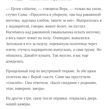
— Целое событие, — говорила Вера, — только вы ушли,
стучит Сима: «Проситесь в уборную, там под раковиной
ниточка, заделана хлебом, тяните за нее». Выпросилась я
у надзирателя, говорю, живот болит, он пустил.
Нагибаюсь над раковиной умывальника искать ниточку,
а весь пакет лежит на полу. Очевидно, вывалился.
Затолкала я его за пазуху, перекинула полотенце через
плечо, стучусь надзирателю выпускать, а сама трушу. Но
обошлось. Давайте кушать. Так вкусно, я вас еще
дождалась.
Прощальный пир во внутренней тюрьме. За обе щеки
уплетали мы с Верой сласти. Симе мы простучали
«спасибо». Она ответила: «Было свидание с родными,
этап, наверное, завтра».
На другое утро, сразу после оправки, открылась дверь
нашей камеры.