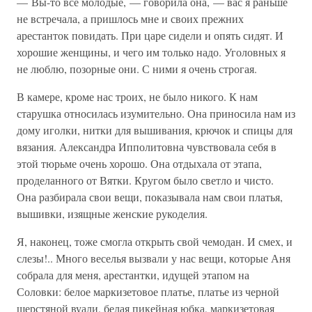
— Вы-то все молодые, — говорила она, — вас я раньше
не встречала, а пришлось мне и своих прежних
арестанток повидать. При царе сидели и опять сидят. И
хорошие женщины, и чего им только надо. Уголовных я
не люблю, позорные они. С ними я очень строгая.
В камере, кроме нас троих, не было никого. К нам
старушка относилась изумительно. Она приносила нам из
дому иголки, нитки для вышивания, крючок и спицы для
вязания. Александра Ипполитовна чувствовала себя в
этой тюрьме очень хорошо. Она отдыхала от этапа,
проделанного от Вятки. Кругом было светло и чисто.
Она разбирала свои вещи, показывала нам свои платья,
вышивки, изящные женские рукоделия.
Я, наконец, тоже смогла открыть свой чемодан. И смех, и
слезы!.. Много веселья вызвали у нас вещи, которые Аня
собрала для меня, арестантки, идущей этапом на
Соловки: белое маркизетовое платье, платье из черной
шерстяной вуали, белая пикейная юбка, маркизетовая