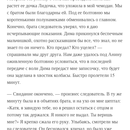
растет ее дочка Лидочка, что уложила в мой чемодан. Мы
с братом были благодарны ей. Под ее болтовню мы
коротенькими полунамеками обменивались о главном.
Конечно, брата следователь уверял, что я даю
исчерпывающие показания. Дима прикинулся беспечным
мальчишкой, охотно рассказавшим бы все, что знал, но не
знает-то он ничего. Кто предал? Кто уцелел? —
спрашивали мы друг друга. Нам даже удалось под Анину
оживленную болтовню условиться, что в последней
передаче с воли Дима передаст мне записочку, что будет
она заделана в хвостик колбасы. Быстро пролетели 15
минут.
— Свидание окончено, — произнес следователь. В ту же
минуту была я в объятиях брата, и на ухо он мне шептал:
«Катя, я завидую тебе, но я решил остаться с отцом и
потому так держался. Я никого не выдал. Ты веришь
мне?» Я крепко сжала его руку. Улыбаясь, смотрели мы
на следователя. Он бесновался, кричал, но было уже