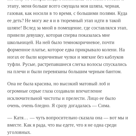
этапу, меня больше всего смущала моя шляпа, черная,
газовая, как носили в то время, с большими полями. Куда
ее деть? Не могу же я и в тюремный этап идти в такой
шляпе! Вслед за мной в помещение, где составлялся этап,
привели девушку, которая сперва показалась мне
школьницей. На ней было темнокоричневое, почти
форменное платье, которое едва прикрывало колени. На
ногах ее были коричневые чулки и мягкие без каблуков
туфли. Русые, растрепавшиеся слегка волосы спускались
на плечи и были перевязаны большим черным бантом.
Она не была красива, но высокий матовый лоб и
огромные серые глаза создавали впечатление
исключительной чистоты и прелести. Лицо ее было
очень, очень бледно. Я сразу догадалась — Сима.
— Катя… — чуть вопросительно сказала она — вот мы и
вместе. Как я рада, что вы едете, что я не одна среди
уголовных.