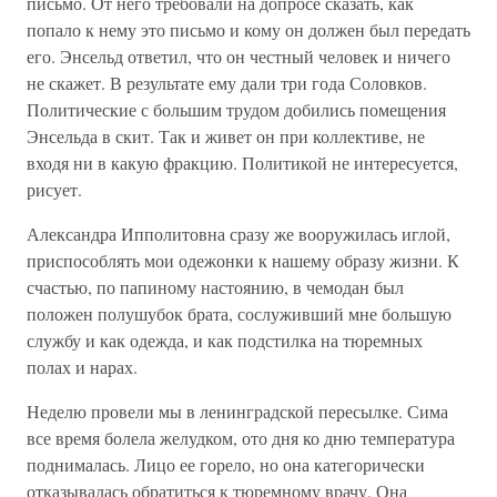
письмо. От него требовали на допросе сказать, как
попало к нему это письмо и кому он должен был передать
его. Энсельд ответил, что он честный человек и ничего
не скажет. В результате ему дали три года Соловков.
Политические с большим трудом добились помещения
Энсельда в скит. Так и живет он при коллективе, не
входя ни в какую фракцию. Политикой не интересуется,
рисует.
Александра Ипполитовна сразу же вооружилась иглой,
приспособлять мои одежонки к нашему образу жизни. К
счастью, по папиному настоянию, в чемодан был
положен полушубок брата, сослуживший мне большую
службу и как одежда, и как подстилка на тюремных
полах и нарах.
Неделю провели мы в ленинградской пересылке. Сима
все время болела желудком, ото дня ко дню температура
поднималась. Лицо ее горело, но она категорически
отказывалась обратиться к тюремному врачу. Она