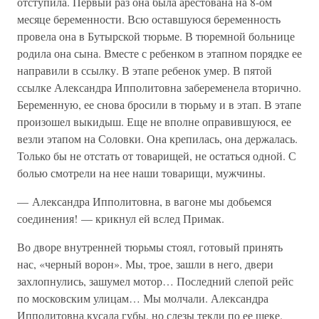
отступила. Первый раз она была арестована на 8-ом
месяце беременности. Всю оставшуюся беременность
провела она в Бутырской тюрьме. В тюремной больнице
родила она сына. Вместе с ребенком в этапном порядке ее
направили в ссылку. В этапе ребенок умер. В пятой
ссылке Александра Ипполитовна забеременела вторично.
Беременную, ее снова бросили в тюрьму и в этап. В этапе
произошел выкидыш. Еще не вполне оправившуюся, ее
везли этапом на Соловки. Она крепилась, она держалась.
Только бы не отстать от товарищей, не остаться одной. С
болью смотрели на нее наши товарищи, мужчины.
— Александра Ипполитовна, в вагоне мы добьемся
соединения! — крикнул ей вслед Примак.
Во дворе внутренней тюрьмы стоял, готовый принять
нас, «черный ворон». Мы, трое, зашли в него, двери
захлопнулись, зашумел мотор… Последний слепой рейс
по московским улицам… Мы молчали. Александра
Ипполитовна кусала губы, но слезы текли по ее щеке.