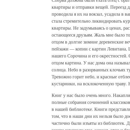
квартиры и отправки вещей. Переезд 
проводила я их на вокзал, усадила в в
стала стремительно ликвидировать кур
квартиры. Не задумываясь о ценах, рас
остающееся друзьям. Жаль мне было т
отцом в долгие зимние деревенские ве
пейзажи — копии с картин Левитана,
нашего Сорочина и его окрестностей.
отцом картина. У нас дома она называ
солнца. Небо в разорванных клочьях т
Тревожно горит небо, и красные отбле
кустарники, на всклокоченную траву. Не
Книг у нас было очень много. Накапл
полные собрания сочинений классиков.
в нашей библиотеке. Книги представля
том, что в наши дни их нельзя было до
частично были изъяты из библиотек. Д
книги завещали мне, уезжая, отец и бра