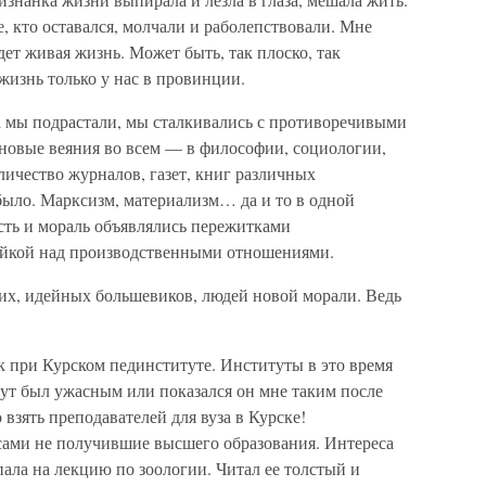
, кто оставался, молчали и раболепствовали. Мне
дет живая жизнь. Может быть, так плоско, так
жизнь только у нас в провинции.
а мы подрастали, мы сталкивались с противоречивыми
 новые веяния во всем — в философии, социологии,
личество журналов, газет, книг различных
было. Марксизм, материализм… да и то в одной
сть и мораль объявлялись пережитками
ойкой над производственными отношениями.
щих, идейных большевиков, людей новой морали. Ведь
к при Курском пединституте. Институты в это время
ут был ужасным или показался он мне таким после
 взять преподавателей для вуза в Курске!
сами не получившие высшего образования. Интереса
ала на лекцию по зоологии. Читал ее толстый и