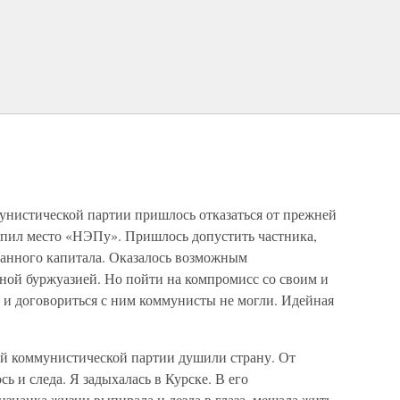
мунистической партии пришлось отказаться от прежней
пил место «НЭПу». Пришлось допустить частника,
анного капитала. Оказалось возможным
дной буржуазией. Но пойти на компромисс со своим и
и договориться с ним коммунисты не могли. Идейная
й коммунистической партии душили страну. От
ь и следа. Я задыхалась в Курске. В его
изнанка жизни выпирала и лезла в глаза, мешала жить.