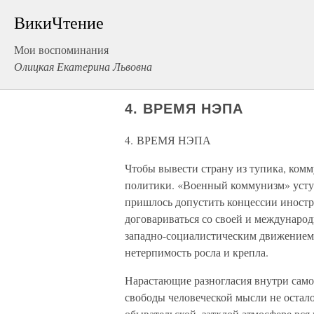
ВикиЧтение
Мои воспоминания
Олицкая Екатерина Львовна
4. ВРЕМЯ НЭПА
4. ВРЕМЯ НЭПА
Чтобы вывести страну из тупика, ком
политики. «Военный коммунизм» усту
пришлось допустить концессии иностр
договариваться со своей и междунаро
западно-социалистическим движением 
нетерпимость росла и крепла.
Нарастающие разногласия внутри само
свободы человеческой мысли не осталос
обывательской, затхлой атмосфере вся 