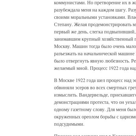
коммунистами. Но претворение их в жи
разубеждала меня на каждом шагу. Ра
своими моральными установками. Влас
Степану. Желая продемонстрировать мн
первый же день, слегка подвыпивший,
занимавшим крупный хозяйственный по
Москву. Машин тогда было очень мало.
разъезжать на начальнической машине 
было отвергнуть явную любезность. Ре
желаемый мной. Процесс 1922 года на
В Москве 1922 года шел процесс над 
обвиняли эсеров во всех смертных гре
измыслить. Вандервельде, приехавшег
демонстрациями протеста, что он уехал
одному газетному слову. Для меня был
окруженных ореолом борьбы с царизмом
подсудимыми.
Процесс над эсерами шел в Колонном 