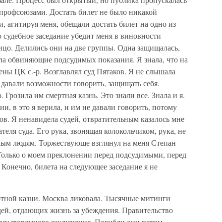
 профсоюзами. Достать билет не было никакой
 агитируя меня, обещали достать билет на одно из
о судебное заседание убедит меня в виновности
ицо. Делились они на две группы. Одна защищалась,
ала обвиняющие подсудимых показания. Я знала, что на
ены ЦК с.-р. Возглавлял суд Пятаков. Я не слышала
е давали возможности говорить, защищать себя.
 Грозила им смертная казнь. Это знали все. Знала и я.
и, в это я верила, и им не давали говорить, потому
ов. Я ненавидела судей, отвратительным казалось мне
теля суда. Его рука, звонящая колокольчиком, рука, не
мым людям. Торжествующе взглянул на меня Степан
 Только о моем преклонении перед подсудимыми, перед
 Конечно, билета на следующее заседание я не
тной казни. Москва ликовала. Тысячные митинги
дей, отдающих жизнь за убеждения. Правительство
ами тюремного заключения. Погибли они потом.