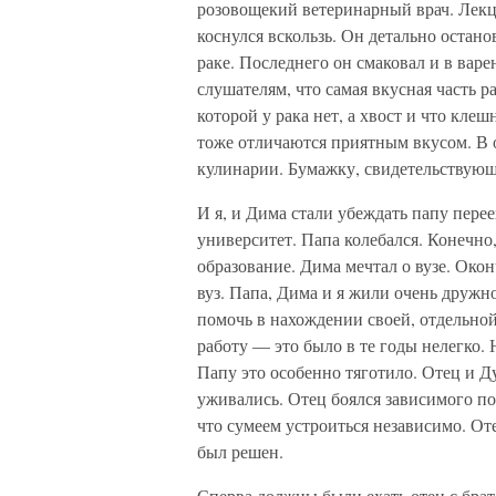
розовощекий ветеринарный врач. Лекц
коснулся вскользь. Он детально остано
раке. Последнего он смаковал и в варе
слушателям, что самая вкусная часть р
которой у рака нет, а хвост и что к
тоже отличаются приятным вкусом. В о
кулинарии. Бумажку, свидетельствующу
И я, и Дима стали убеждать папу перее
университет. Папа колебался. Конечно
образование. Дима мечтал о вузе. Око
вуз. Папа, Дима и я жили очень дружно
помочь в нахождении своей, отдельной
работу — это было в те годы нелегко.
Папу это особенно тяготило. Отец и Ду
уживались. Отец боялся зависимого по
что сумеем устроиться независимо. От
был решен.
Сперва должны были ехать отец с брат