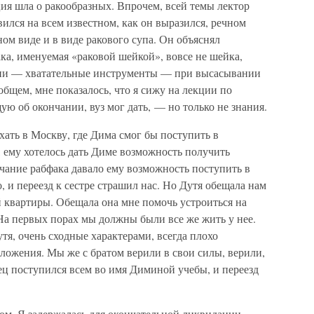
ия шла о ракообразных. Впрочем, всей темы лектор
вился на всем известном, как он выразился, речном
ном виде и в виде ракового супа. Он объяснял
ака, именуемая «раковой шейкой», вовсе не шейка,
лешни — хватательные инструменты — при высасывании
бщем, мне показалось, что я сижу на лекции по
ю об окончании, вуз мог дать, — но только не знания.
хать в Москву, где Дима смог бы поступить в
, ему хотелось дать Диме возможность получить
нчание рабфака давало ему возможность поступить в
, и переезд к сестре страшил нас. Но Дутя обещала нам
 квартиры. Обещала она мне помочь устроиться на
 На первых порах мы должны были все же жить у нее.
тя, очень сходные характерами, всегда плохо
ложения. Мы же с братом верили в свои силы, верили,
ец поступился всем во имя Диминой учебы, и переезд
ом. Я задержалась для окончательной ликвидации