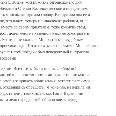
знь!.. Жизнь, живая жизнь сегодняшнего дня
зубеждал и Степан Васильевич своим поведением,
ть многим вскружила голову. Вскружила она ее и
е, что власть теперь принадлежит рабочим, он в
 вместе со своим приятелем, тоже коммунистом,
ст, повез меня на казенной машине осматривать
 Бензина не хватало. Мне казалось неудобным
прогулки ради. Но отказаться я не сумела. Мне неловко
зультат этой поездки был невероятный и страстно
д эсерами
эсерами. Все газеты были полны сообщений —
хах, обливали всеми помоями, какие только могли
о, чтобы защищать обвиняемых, встретили такими
, отказавшись от защиты. Я конечно, не верила ни
о достаточно таких имен, как Гоц и Веденяпин,
 за дело народа, чтобы благоговеть перед
зале. Процесс был открытый, но публика пропускалась