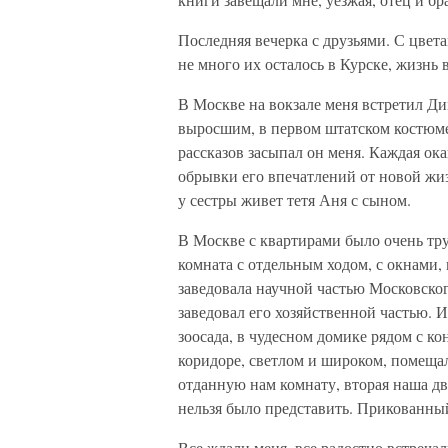
Последняя вечерка с друзьями. С цвет
не много их осталось в Курске, жизнь в
В Москве на вокзале меня встретил Ди
выросшим, в первом штатском костюме
рассказов засыпал он меня. Каждая о
обрывки его впечатлений от новой жиз
у сестры живет тетя Аня с сыном.
В Москве с квартирами было очень тр
комната с отдельным ходом, с окнами,
заведовала научной частью Московског
заведовал его хозяйственной частью. И
зоосада, в чудесном домике рядом с ко
коридоре, светлом и широком, помещал
отданную нам комнату, вторая наша дв
нельзя было представить. Прикованный
Все ждали меня, все радостно встречал