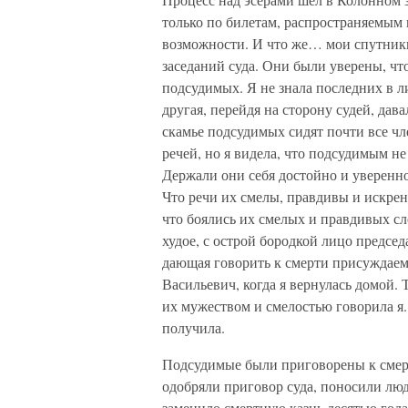
только по билетам, распространяемым
возможности. И что же… мои спутники,
заседаний суда. Они были уверены, чт
подсудимых. Я не знала последних в л
другая, перейдя на сторону судей, дав
скамье подсудимых сидят почти все чл
речей, но я видела, что подсудимым н
Держали они себя достойно и уверенно.
Что речи их смелы, правдивы и искрени
что боялись их смелых и правдивых сл
худое, с острой бородкой лицо председа
дающая говорить к смерти присуждае
Васильевич, когда я вернулась домой.
их мужеством и смелостью говорила я.
получила.
Подсудимые были приговорены к смер
одобряли приговор суда, поносили лю
заменило смертную казнь десятью год