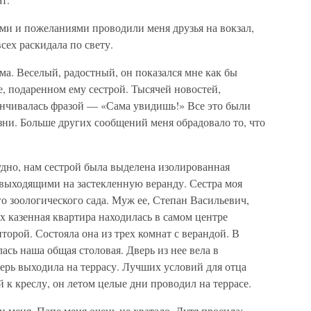
ами и пожеланиями проводили меня друзья на вокзал,
сех раскидала по свету.
ма. Веселый, радостный, он показался мне как бы
, подаренном ему сестрой. Тысячей новостей,
канчивалась фразой — «Сама увидишь!» Все это были
ни. Больше других сообщений меня обрадовало то, что
удно, нам сестрой была выделена изолированная
 выходящими на застекленную веранду. Сестра моя
о зоологического сада. Муж ее, Степан Васильевич,
х казенная квартира находилась в самом центре
нторой. Состояла она из трех комнат с верандой. В
ась наша общая столовая. Дверь из нее вела в
ерь выходила на террасу. Лучших условий для отца
 к креслу, он летом целые дни проводил на террасе.
и меня. Папе меня очень не хватало. Дутя просила: