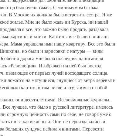
для отца был очень тяжел. С минимумом багажа
агон. В Москве их должна была встретить сестра. Я же
ское жилье. Мне не было жаль ни Курска, ни нашей
продавала я все, что можно было продать, раздавала
олько картины и книги. Картины все были написаны
чера. Мама украшала ими нашу квартиру. Все это были
 Шишкина, но были и зарисовки с натуры — виды
 Особенно дорога мне была последняя написанная
лась «Революция». Изображен на ней был восход
уч, пылающее от первых лучей восходящего солнца.
ски ложатся на мятущиеся, гнущиеся от ветра деревья и
сколько картин, в том числе и эту, я взяла с собой.
ивались они десятилетиями. Всевозможные журналы,
 Все лучшее, что было в русской литературе, имелось
ли огромную ценность сами по себе, не говоря уже о
стать ни за какие деньги. Они не переиздавались и
ва больших сундука набила я книгами. Перевезти
т.