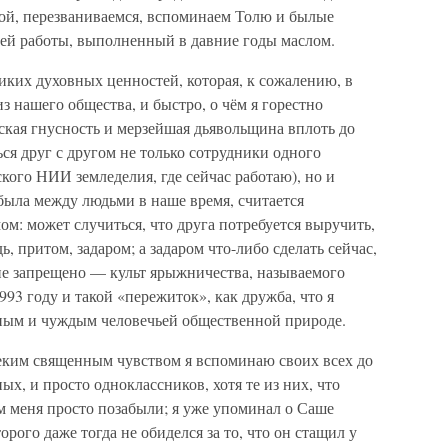
кой, перезваниваемся, вспоминаем Толю и былые
оей работы, выполненный в давние годы маслом.
ких духовных ценностей, которая, к сожалению, в
из нашего общества, и быстро, о чём я горестно
ская гнусность и мерзейшая дьявольщина вплоть до
ся друг с другом не только сотрудники одного
ого НИИ земледелия, где сейчас работаю), но и
 была между людьми в наше время, считается
м: может случиться, что друга потребуется выручить,
ь, притом, задаром; а задаром что-либо сделать сейчас,
и не запрещено — культ ярыжничества, называемого
93 году и такой «пережиток», как дружба, что я
ным и чуждым человечьей общественной природе.
еким священным чувством я вспоминаю своих всех до
х, и просто одноклассников, хотя те из них, что
м меня просто позабыли; я уже упоминал о Саше
рого даже тогда не обиделся за то, что он стащил у