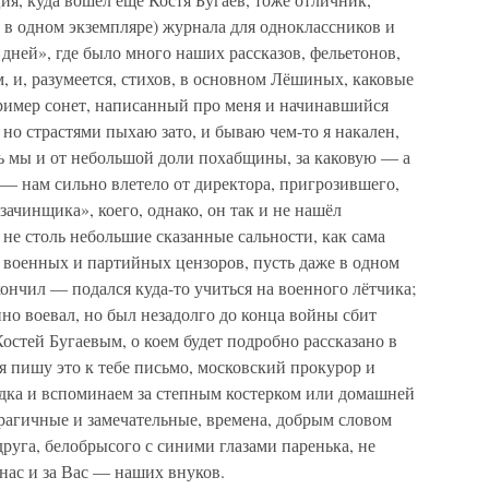
и в одном экземпляре) журнала для одноклассников и
дней», где было много наших рассказов, фельетонов,
, и, разумеется, стихов, в основном Лёшиных, каковые
пример сонет, написанный про меня и начинавшийся
, но страстями пыхаю зато, и бываю чем-то я накален,
сь мы и от небольшой доли похабщины, за каковую — а
 — нам сильно влетело от директора, пригрозившего,
зачинщика», коего, однако, он так и не нашёл
не столь небольшие сказанные сальности, как сама
 военных и партийных цензоров, пусть даже в одном
кончил — подался куда-то учиться на военного лётчика;
нно воевал, но был незадолго до конца войны сбит
Костей Бугаевым, о коем будет подробно рассказано в
 я пишу это к тебе письмо, московский прокурор и
едка и вспоминаем за степным костерком или домашней
агичные и замечательные, времена, добрым словом
руга, белобрысого с синими глазами паренька, не
нас и за Вас — наших внуков.