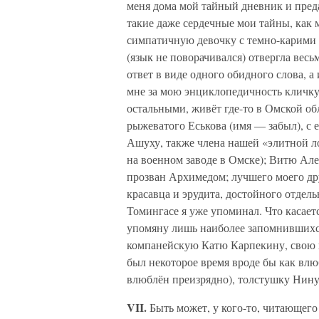
меня дома мой тайный дневник и преда
такие даже сердечные мои тайны, как
симпатичную девочку с темно-карими г
(язык не поворачивался) отвергла весь
ответ в виде одного обидного слова, 
мне за мою энциклопедичность кличку
остальными, живёт где-то в Омской о
рыжеватого Еськова (имя — забыл), с е
Ашуху, также члена нашей «элитной л
на военном заводе в Омске); Витю Але
прозван Архимедом; лучшего моего дру
красавца и эрудита, достойного отдел
Томингасе я уже упоминал. Что касаетс
упомяну лишь наиболее запомнившихс
компанейскую Катю Карпекину, свою к
был некоторое время вроде бы как влю
влюблён преизрядно), толстушку Нин
VII.
Быть может, у кого-то, читающего 