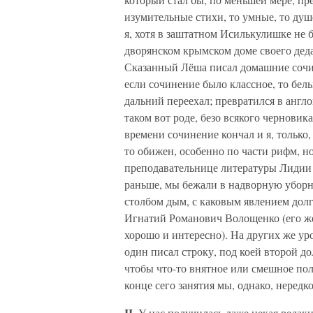
изумительные стихи, то умные, то душ
я, хотя в заштатном Исилькулишке не б
дворянском крымском доме своего деда
Сказанный Лёша писал домашние сочин
если сочинение было классное, то бел
дальний переехал; превратился в англ
таком вот роде, безо всякого черновика
времени сочинение кончал и я, только,
то обижен, особенно по части рифм, но
преподавательнице литературы Лидии Г
раньше, мы бежали в надворную уборн
столбом дым, с каковым явлением долг
Игнатий Романович Волощенко (его жен
хорошо и интересно). На других же ур
один писал строку, под коей второй д
чтобы что-то внятное или смешное пол
конце сего занятия мы, однако, нередк
II.
У нас получилась даже некая редакц