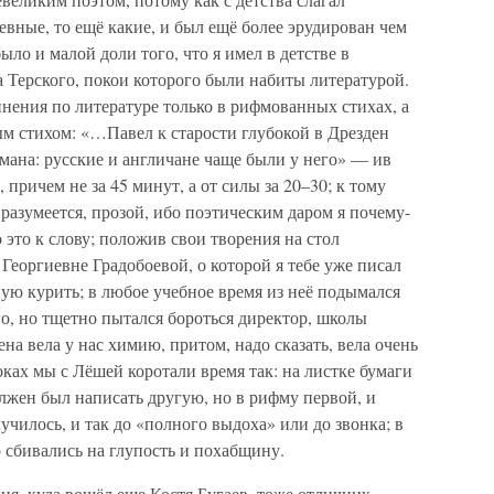
евные, то ещё какие, и был ещё более эрудирован чем
ыло и малой доли того, что я имел в детстве в
 Терского, покои которого были набиты литературой.
ения по литературе только в рифмованных стихах, а
ым стихом: «…Павел к старости глубокой в Дрезден
омана: русские и англичане чаще были у него» — ив
, причем не за 45 минут, а от силы за 20–30; к тому
 разумеется, прозой, ибо поэтическим даром я почему-
 это к слову; положив свои творения на стол
еоргиевне Градобоевой, о которой я тебе уже писал
ую курить; в любое учебное время из неё подымался
о, но тщетно пытался бороться директор, школы
а вела у нас химию, притом, надо сказать, вела очень
оках мы с Лёшей коротали время так: на листке бумаги
олжен был написать другую, но в рифму первой, и
училось, и так до «полного выдоха» или до звонка; в
о сбивались на глупость и похабщину.
ия, куда вошёл еще Костя Бугаев, тоже отличник,