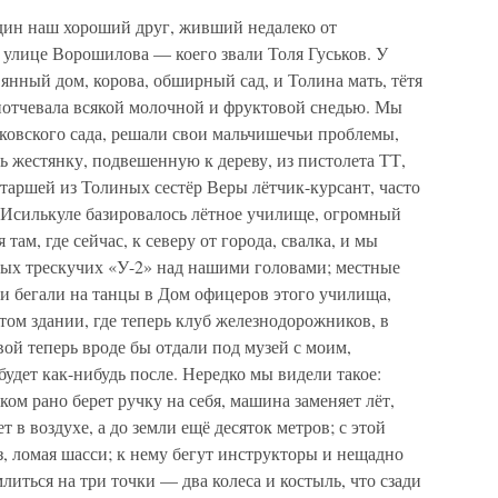
дин наш хороший друг, живший недалеко от
 улице Ворошилова — коего звали Толя Гуськов. У
нный дом, корова, обширный сад, и Толина мать, тётя
 потчевала всякой молочной и фруктовой снедью. Мы
ьковского сада, решали свои мальчишечьи проблемы,
ь жестянку, подвешенную к дереву, из пистолета ТТ,
старшей из Толиных сестёр Веры лётчик-курсант, часто
в Исилькуле базировалось лётное училище, огромный
там, где сейчас, к северу от города, свалка, и мы
ых трескучих «У-2» над нашими головами; местные
 и бегали на танцы в Дом офицеров этого училища,
том здании, где теперь клуб железнодорожников, в
овой теперь вроде бы отдали под музей с моим,
будет как-нибудь после. Нередко мы видели такое:
ком рано берет ручку на себя, машина заменяет лёт,
 в воздухе, а до земли ещё десяток метров; с этой
, ломая шасси; к нему бегут инструкторы и нещадно
литься на три точки — два колеса и костыль, что сзади