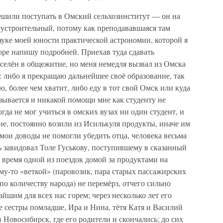
шили поступать в Омский сельхозинститут — он на
еустроительный, потому как преподававшаяся там
науке моей юности практической астрономии, которой я
коре напишу подробней. Приехав туда сдавать
селён в общежитие, но меня немедля вызвал из Омска
: либо я прекращаю дальнейшее своё образование, так
ю, более чем хватит, либо еду в тот свой Омск или куда
азывается и никакой помощи мне как студенту не
да не мог учиться в омских вузах ни один студент, и
е, постоянно возили из Исилькуля продукты, иначе им
мои доводы не помогли убедить отца, человека весьма
нь завидовал Толе Гуськову, поступившему в сказанный
о время одной из поездок домой за продуктами на
у-то «веткой» (паровозик, пара старых пассажирских
по количеству народа) не перемёрз, отчего сильно
айшим для всех нас горем; через несколько лет его
ве сестры помладше, Ира и Нина, тётя Катя и Василий
 Новосибирск, где его родители и скончались; до сих