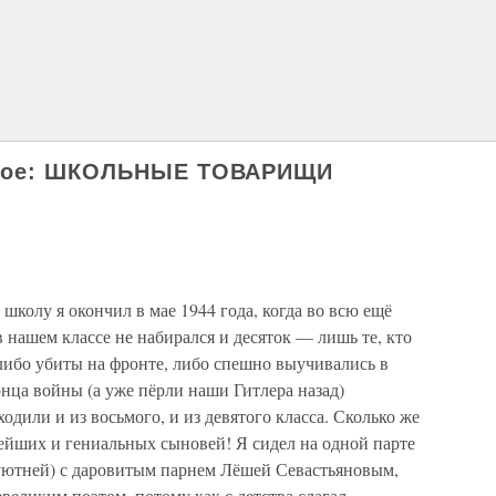
ятое: ШКОЛЬНЫЕ ТОВАРИЩИ
олу я окончил в мае 1944 года, когда во всю ещё
 нашем классе не набирался и десяток — лишь те, кто
либо убиты на фронте, либо спешно выучивались в
нца войны (а уже пёрли наши Гитлера назад)
одили и из восьмого, и из девятого класса. Сколько же
ейших и гениальных сыновей! Я сидел на одной парте
уютней) с даровитым парнем Лёшей Севастьяновым,
великим поэтом, потому как с детства слагал