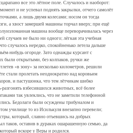
царапано все это лётное поле. Случалось и наоборот:
омент и не успевал поднять закрылки, отчего самолёт
 точками, а лишь двумя колесами; носом он тогда
езги, а хвост замершей машины торчал вверх; при ещё
полуизломанная машина вообще переворачивалась через
й случаев не было ни одного; лёгкая эта учебная
 что случалось нередко, спокойненько летела дальше
 чьём-нибудь огороде. Зато однажды курсант с
их были открытыми, без колпаков, ручки же
отлетев «в зону» за несколько километров, решили
ёте стали пролетать неоднократно над коровьим
коров, и пастушонка, что тем лётчикам шибко
-разгонять взбесившихся животных, всё более
таками так увлеклись, что не заметили телефонной
нулись. Бедолаги были осуждены трибуналом и
том училище то из Исилькуля внезапно перевели;
стры, который, славно отъевшись на добрых
был таков, оставив в дураках ошарашенную семью, да
 который вскоре у Веры и родился.