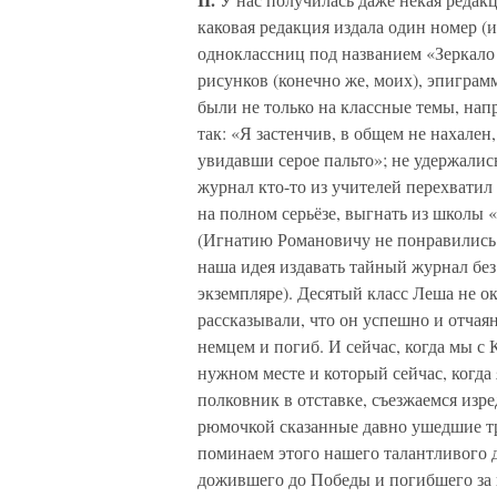
каковая редакция издала один номер (
одноклассниц под названием «Зеркало 
рисунков (конечно же, моих), эпиграмм
были не только на классные темы, на
так: «Я застенчив, в общем не нахален
увидавши серое пальто»; не удержали
журнал кто-то из учителей перехватил
на полном серьёзе, выгнать из школы «
(Игнатию Романовичу не понравились 
наша идея издавать тайный журнал без
экземпляре). Десятый класс Леша не о
рассказывали, что он успешно и отчая
немцем и погиб. И сейчас, когда мы с 
нужном месте и который сейчас, когда
полковник в отставке, съезжаемся изр
рюмочкой сказанные давно ушедшие тр
поминаем этого нашего талантливого д
дожившего до Победы и погибшего за 