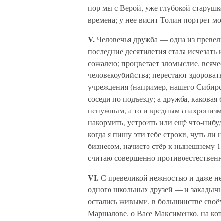
пор мы с Верой, уже глубокой старуш
времена; у нее висит Толин портрет м
V.
Человечья дружба — одна из превели
последние десятилетия стала исчезать 
сожалею; процветает зломыслие, всяче
человекоубийства; перестают здоровать
учреждения (например, нашего Сибирск
соседи по подъезду; а дружба, каковая
ненужным, а то и вредным анахронизмо
накормить, устроить или ещё что-нибуд
когда я пишу эти тебе строки, чуть л
бизнесом, начисто стёр к нынешнему 19
считаю совершенно противоестествен
VI.
С превеликой нежностью и даже н
одного школьных друзей — и закадычны
остались живыми, в большинстве своё
Маршалове, о Васе Максименко, на кото