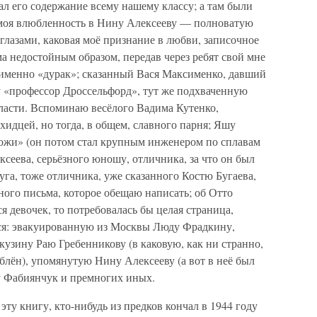
л его содержание всему нашему классу; а там были
 моя влюбленность в Нину Алексееву — полноватую
лазами, каковая моё признание в любви, записочное
ма недостойным образом, передав через ребят свой мне
а именно «дурак»; сказанный Вася Максименко, давший
 «профессор Дроссельфорд», тут же подхваченную
бласти. Вспоминаю весёлого Вадима Кутенко,
хидцей, но тогда, в общем, славного парня; Яшу
ожи» (он потом стал крупным инженером по сплавам
ксеева, серьёзного юношу, отличника, за что он был
га, тоже отличника, уже сказанного Костю Бугаева,
ьного письма, которое обещаю написать; об Отто
я девочек, то потребовалась бы целая страница,
я: эвакуированную из Москвы Люду Фрадкину,
узину Раю Гребенникову (в каковую, как ни странно,
блён), упомянутую Нину Алексееву (а вот в неё был
у Фабиянчук и премногих иных.
эту книгу, кто-нибудь из предков кончал в 1944 году