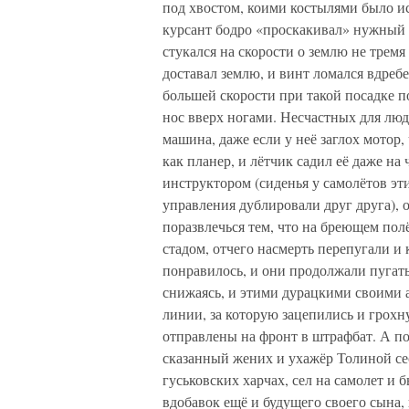
под хвостом, коими костылями было ис
курсант бодро «проскакивал» нужный м
стукался на скорости о землю не тремя
доставал землю, и винт ломался вдреб
большей скорости при такой посадке 
нос вверх ногами. Несчастных для люде
машина, даже если у неё заглох мотор,
как планер, и лётчик садил её даже на
инструктором (сиденья у самолётов эт
управления дублировали друг друга), 
поразвлечься тем, что на бреющем пол
стадом, отчего насмерть перепугали и 
понравилось, и они продолжали пугать
снижаясь, и этими дурацкими своими а
линии, за которую зацепились и грох
отправлены на фронт в штрафбат. А по
сказанный жених и ухажёр Толиной се
гуськовских харчах, сел на самолет и 
вдобавок ещё и будущего своего сына,