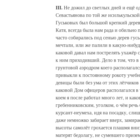
III.
Не дожил до светлых дней и ещё о
Севастьянова по той же исилькульской
Гуськовых был большой крепкий деревя
Катя, всегда была нам рада и обильно
часто собирались под сенью дерев гус
мечтали, или же палили в какую-нибуд
каковой давал нам пострелять ухажёр 
к ним приходивший. Дело в том, что 
грунтовой аэродром коего располагался 
привыкли к постоянному рокоту учебн
девицы были без ума от этих лётчиков
каковой Дом офицеров располагался в 
коем я после работал много лет, и как
гребенниковским, уголком, о чём речь 
курсант-неумеха, идя на посадку, слиш
даже немножко забирает вверх, замирает
высоты самолёт грохается плашмя вниз
матерят бедолагу, не сумевшего призем