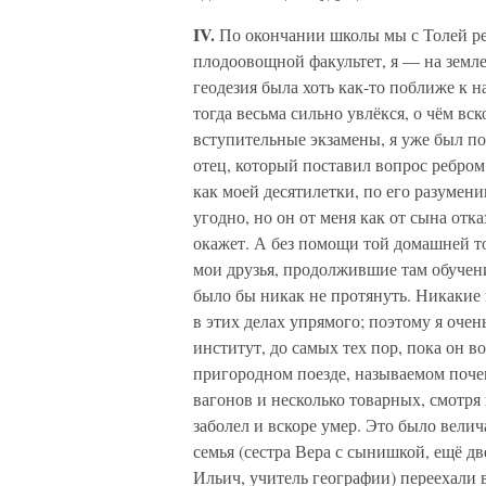
IV.
По окончании школы мы с Толей ре
плодоовощной факультет, я — на земл
геодезия была хоть как-то поближе к 
тогда весьма сильно увлёкся, о чём вс
вступительные экзамены, я уже был по
отец, который поставил вопрос ребром
как моей десятилетки, по его разумени
угодно, но он от меня как от сына отк
окажет. А без помощи той домашней тог
мои друзья, продолжившие там обучени
было бы никак не протянуть. Никакие 
в этих делах упрямого; поэтому я оче
институт, до самых тех пор, пока он в
пригородном поезде, называемом почем
вагонов и несколько товарных, смотря 
заболел и вскоре умер. Это было велич
семья (сестра Вера с сынишкой, ещё д
Ильич, учитель географии) переехали в