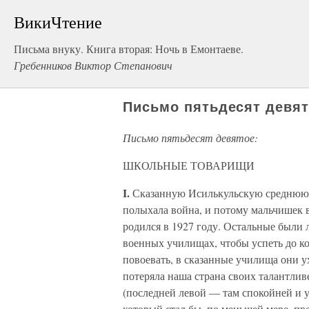
ВикиЧтение
Письма внуку. Книга вторая: Ночь в Емонтаеве.
Гребенников Виктор Степанович
Письмо пятьдесят дев
Письмо пятьдесят девятое:
ШКОЛЬНЫЕ ТОВАРИЩИ
I.
Сказанную Исилькульскую среднюю шк
полыхала война, и потому мальчишек в
родился в 1927 году. Остальные были 
военных училищах, чтобы успеть до ко
повоевать, в сказанные училища они ух
потеряла наша страна своих талантлив
(последней левой — там спокойней и 
который стал бы, по меньшей мере, пре