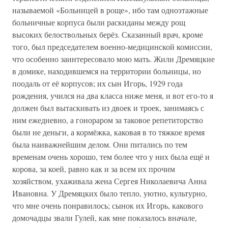
называемой «Больницей в роще», ибо там одноэтажные
больничные корпуса были раскиданы между рощ
высоких белоствольных берёз. Сказанный врач, кроме
того, был председателем военно-медицинской комиссии,
что особенно заинтересовало мою мать. Жили Дремяцкие
в домике, находившемся на территории больницы, но
поодаль от её корпусов; их сын Игорь, 1929 года
рождения, учился на два класса ниже меня, и вот его-то я
должен был вытаскивать из двоек и троек, занимаясь с
ним ежедневно, а гонораром за таковое репетиторство
были не деньги, а кормёжка, каковая в то тяжкое время
была наиважнейшим делом. Они питались по тем
временам очень хорошо, тем более что у них была ещё и
корова, за коей, равно как и за всем их прочим
хозяйством, ухаживала жена Сергея Николаевича Анна
Ивановна. У Дремяцких было тепло, уютно, культурно,
что мне очень понравилось; сынок их Игорь, какового
домочадцы звали Гулей, как мне показалось вначале,