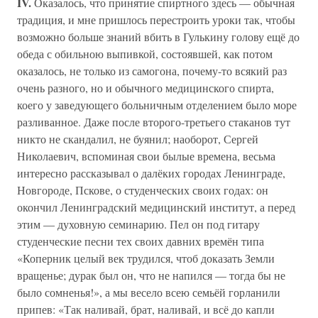
IV.
Оказалось, что принятие спиртного здесь — обычная
традиция, и мне пришлось перестроить уроки так, чтобы
возможно больше знаний вбить в Гулькину голову ещё до
обеда с обильною выпивкой, состоявшей, как потом
оказалось, не только из самогона, почему-то всякий раз
очень разного, но и обычного медицинского спирта,
коего у заведующего больничным отделением было море
разливанное. Даже после второго-третьего стаканов тут
никто не скандалил, не буянил; наоборот, Сергей
Николаевич, вспоминая свои былые времена, весьма
интересно рассказывал о далёких городах Ленинграде,
Новгороде, Пскове, о студенческих своих годах: он
окончил Ленинградский медицинский институт, а перед
этим — духовную семинарию. Пел он под гитару
студенческие песни тех своих давних времён типа
«Коперник целый век трудился, чтоб доказать Земли
вращенье; дурак был он, что не напился — тогда бы не
было сомненья!», а мы весело всею семьёй горланили
припев: «Так наливай, брат, наливай, и всё до капли