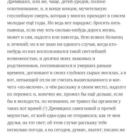
Дремяцких, или же, чаще, детей-уродов, полное
оскотинивание, и, в конце концов, мучительную
гнуснейшую смерть, которая у многих приходит в совсем
молодые ещё годы. Но ведь вот парадокс: бросить пить
пьяница, если ему хоть сколько-нибудь дорога жизнь,
может и сам, надолго или навсегда, безо всяких больниц
и лечений; но я не знаю ни единого случая, когда кто-
нибудь из них воспользовался такой светлейшей
возможностью, и десятки моих знакомых и
родственников, поспивавшихся и умерших раньше
времени, догнивают в своих глубоких сырых могилах, а я
вот, непьющий (если не считать вышесказанного и кое-
чего «по-мелочи», о чём расскажу в своем месте), надолго
их пережил; и, конечно же, прожил бы ещё дольше, если
бы в молодости, по незнанию, не травил бы организм у
таких вот врачей (!) Дремяцких самогонкой и прочей
мерзостью, от коей едва-едва не отправился, как те мои
друзья, на тот свет; об этом случае расскажу тебе
несколько погодя, а на сегодня, думаю, хватит; писано же