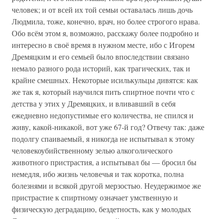
человек; и от всей их той семьи оставалась лишь дочь
Людмила, тоже, конечно, врач, но более строгого нрава.
Обо всём этом я, возможно, расскажу более подробно и
интересно в своё время в нужном месте, ибо с Игорем
Дремяцким и его семьей было впоследствии связано
немало разного рода историй, как трагических, так и
крайне смешных. Некоторые исилькульцы дивятся: как
же так я, который научился пить спиртное почти что с
детства у этих у Дремяцких, и вливавший в себя
ежедневно недопустимые его количества, не спился и
живу, какой-никакой, вот уже 67-й год? Отвечу так: даже
подолгу спаиваемый, я никогда не испытывал к этому
человекоубийственному зелью алкоголического
животного пристрастия, а испытывал бы — бросил бы
немедля, ибо жизнь человечья и так коротка, полна
болезнями и всякой другой мерзостью. Неудержимое же
пристрастие к спиртному означает умственную и
физическую деградацию, бездетность, как у молодых