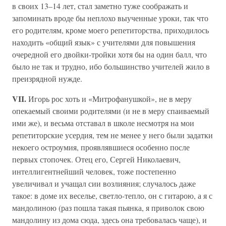
в своих 13–14 лет, стал заметно туже соображать и
запоминать вроде бы неплохо выученные уроки, так что
его родителям, кроме моего репетиторства, приходилось
находить «общий язык» с учителями для повышения
очередной его двойки-тройки хотя бы на один балл, что
было не так и трудно, ибо большинство учителей жило в
преизрядной нужде.
VII.
Игорь рос хоть и «Митрофанушкой», не в меру
опекаемый своими родителями (и не в меру спаиваемый
ими же), и весьма отставал в школе несмотря на мои
репетиторские усердия, тем не менее у него были задатки
некоего остроумия, проявлявшиеся особенно после
первых стопочек. Отец его, Сергей Николаевич,
интеллигентнейший человек, тоже постепенно
увеличивал и учащал сии возлияния; случалось даже
такое: в доме их веселье, светло-тепло, он с гитарою, а я с
мандолиною (раз пошла такая пьянка, я приволок свою
мандолину из дома сюда, здесь она требовалась чаще), и