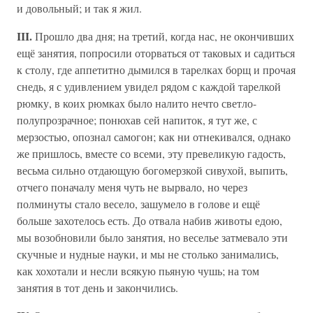
и довольный; и так я жил.
III.
Прошло два дня; на третий, когда нас, не окончивших
ещё занятия, попросили оторваться от таковых и садиться
к столу, где аппетитно дымился в тарелках борщ и прочая
снедь, я с удивлением увидел рядом с каждой тарелкой
рюмку, в коих рюмках было налито нечто светло-
полупрозрачное; понюхав сей напиток, я тут же, с
мерзостью, опознал самогон; как ни отнекивался, однако
же пришлось, вместе со всеми, эту превеликую гадость,
весьма сильно отдающую богомерзкой сивухой, выпить,
отчего поначалу меня чуть не вырвало, но через
полминуты стало весело, зашумело в голове и ещё
больше захотелось есть. До отвала набив животы едою,
мы возобновили было занятия, но веселье затмевало эти
скучные и нудные науки, и мы не столько занимались,
как хохотали и несли всякую пьяную чушь; на том
занятия в тот день и закончились.