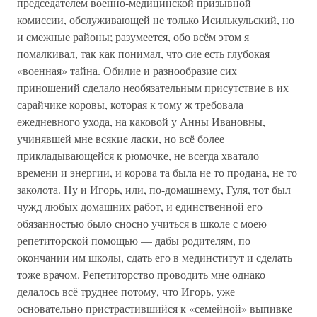
председателем военно-медицинской призывной
комиссии, обслуживающей не только Исилькульский, но
и смежные районы; разумеется, обо всём этом я
помалкивал, так как понимал, что сие есть глубокая
«военная» тайна. Обилие и разнообразие сих
приношений сделало необязательным присутствие в их
сарайчике коровы, которая к тому ж требовала
ежедневного ухода, на каковой у Анны Ивановны,
учинявшей мне всякие ласки, но всё более
прикладывающейся к рюмочке, не всегда хватало
времени и энергии, и корова та была не то продана, не то
заколота. Ну и Игорь, или, по-домашнему, Гуля, тот был
чужд любых домашних работ, и единственной его
обязанностью было сносно учиться в школе с моею
репетиторской помощью — дабы родителям, по
окончании им школы, сдать его в мединститут и сделать
тоже врачом. Репетиторство проводить мне однако
делалось всё труднее потому, что Игорь, уже
основательно пристрастившийся к «семейной» выпивке