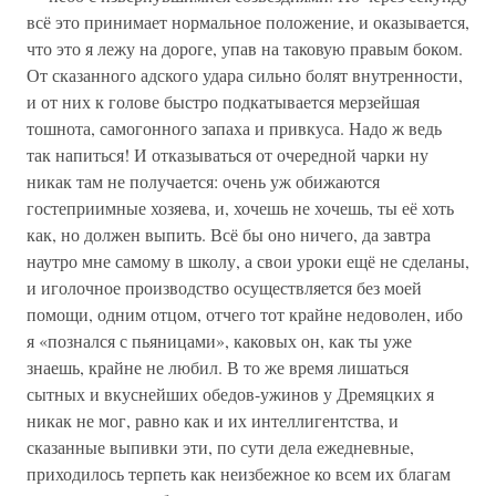
всё это принимает нормальное положение, и оказывается,
что это я лежу на дороге, упав на таковую правым боком.
От сказанного адского удара сильно болят внутренности,
и от них к голове быстро подкатывается мерзейшая
тошнота, самогонного запаха и привкуса. Надо ж ведь
так напиться! И отказываться от очередной чарки ну
никак там не получается: очень уж обижаются
гостеприимные хозяева, и, хочешь не хочешь, ты её хоть
как, но должен выпить. Всё бы оно ничего, да завтра
наутро мне самому в школу, а свои уроки ещё не сделаны,
и иголочное производство осуществляется без моей
помощи, одним отцом, отчего тот крайне недоволен, ибо
я «познался с пьяницами», каковых он, как ты уже
знаешь, крайне не любил. В то же время лишаться
сытных и вкуснейших обедов-ужинов у Дремяцких я
никак не мог, равно как и их интеллигентства, и
сказанные выпивки эти, по сути дела ежедневные,
приходилось терпеть как неизбежное ко всем их благам