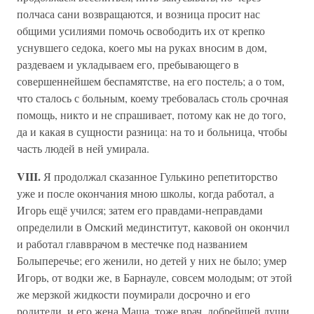
полчаса сани возвращаются, и возница просит нас
общими усилиями помочь освободить их от крепко
уснувшего седока, коего мы на руках вносим в дом,
раздеваем и укладываем его, пребывающего в
совершеннейшем беспамятстве, на его постель; а о том,
что сталось с больным, коему требовалась столь срочная
помощь, никто и не спрашивает, потому как не до того,
да и какая в сущности разница: на то и больница, чтобы
часть людей в ней умирала.
VIII.
Я продолжал сказанное Гулькино репетиторство
уже и после окончания мною школы, когда работал, а
Игорь ещё учился; затем его правдами-неправдами
определили в Омский мединститут, каковой он окончил
и работал главврачом в местечке под названием
Болыперечье; его женили, но детей у них не было; умер
Игорь, от водки же, в Барнауле, совсем молодым; от этой
же мерзкой жидкости поумирали досрочно и его
родители, и его жена Маша, тоже врач, добрейшей души