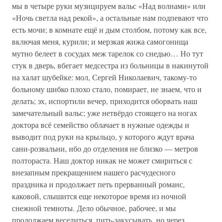
мы в четыре руки музицируем вальс «Над волнами» или
«Ночь светла над рекой», а остальные нам подпевают что
есть мочи; в комнате ещё и дым столбом, потому как все,
включая меня, курили; и мерзкая жижа самогонища
мутно белеет в сосудах меж тарелок со снедью… Но тут
стук в дверь, вбегает медсестра из больницы в накинутой
на халат шубейке: мол, Сергей Николаевич, такому-то
больному шибко плохо стало, помирает, не знаем, что и
делать; эх, испортили вечер, приходится оборвать наш
замечательный вальс; уже нетвёрдо стоящего на ногах
доктора всё семейство облачает в нужные одежды и
выводит под руки на крыльцо, у которого ждут врача
сани-розвальни, ибо до отделения не близко — метров
полтораста. Наш доктор никак не может смириться с
внезапным прекращением нашего расчудесного
праздника и продолжает петь прерванный романс,
каковой, слышится еще некоторое время из ночной
снежной темноты. Дело обычное, рабочее, и мы
продолжаем веселиться, пить-закусывать, но через