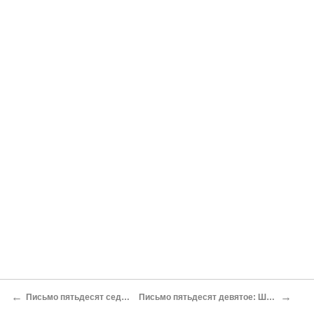
←
→
Письмо пятьдесят седьмое: ХЕНДЕ ХОХ
Письмо пятьдесят девятое: ШКОЛЬНЫЕ ТОВАРИЩИ