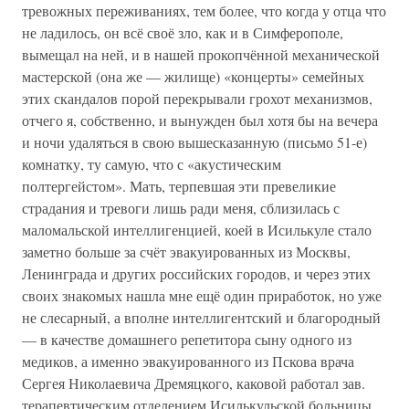
тревожных переживаниях, тем более, что когда у отца что
не ладилось, он всё своё зло, как и в Симферополе,
вымещал на ней, и в нашей прокопчённой механической
мастерской (она же — жилище) «концерты» семейных
этих скандалов порой перекрывали грохот механизмов,
отчего я, собственно, и вынужден был хотя бы на вечера
и ночи удаляться в свою вышесказанную (письмо 51-е)
комнатку, ту самую, что с «акустическим
полтергейстом». Мать, терпевшая эти превеликие
страдания и тревоги лишь ради меня, сблизилась с
маломальской интеллигенцией, коей в Исилькуле стало
заметно больше за счёт эвакуированных из Москвы,
Ленинграда и других российских городов, и через этих
своих знакомых нашла мне ещё один приработок, но уже
не слесарный, а вполне интеллигентский и благородный
— в качестве домашнего репетитора сыну одного из
медиков, а именно эвакуированного из Пскова врача
Сергея Николаевича Дремяцкого, каковой работал зав.
терапевтическим отделением Исилькульской больницы,