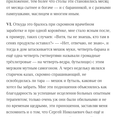
приложение, тем более что столы эти становились месяц
от месяца сытнее и богаче — и с баранинкой, и с разными
пампушками, маслицем и многим иным.
VI.
Откуда это бралось при скромном врачебном
заработке и при одной коровёнке, мне стало ясным после,
к примеру, таких случаев: «Витя, ты не знаешь, кто там в
сенях продукты оставил?» — «Нет, отвечаю, не знаю», и
тогда в дом затаскивается мешок муки, четверть-барана и
ещё одна четверть (четвертями называли громадные
трёхлитровые — на четверть-ведра, бутылищи) с этим
мерзким мутным самогоном. А через недельку являлся
старичок-казах, скромно спрашивающий, не
освободилась ли тара — мешок и бутыль, каковые он
хотел бы забрать. Мне эти подношения объяснялись как
благодарность за успешные исцеления больных опытным
терапевтом; только очень уж они были обильными и не
по временам щедрыми, эти приношения, заставляя меня
вспомнить и о том, что Сергей Николаевич был ещё и