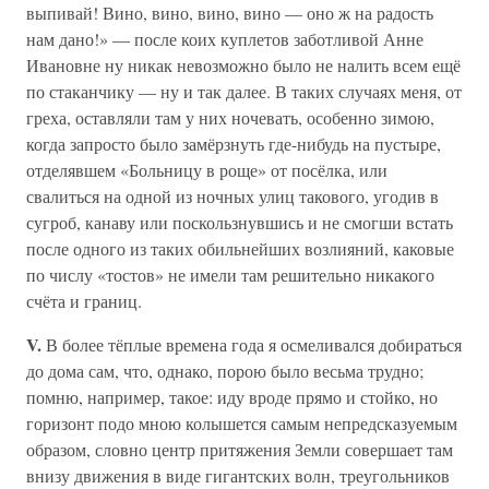
выпивай! Вино, вино, вино, вино — оно ж на радость
нам дано!» — после коих куплетов заботливой Анне
Ивановне ну никак невозможно было не налить всем ещё
по стаканчику — ну и так далее. В таких случаях меня, от
греха, оставляли там у них ночевать, особенно зимою,
когда запросто было замёрзнуть где-нибудь на пустыре,
отделявшем «Больницу в роще» от посёлка, или
свалиться на одной из ночных улиц такового, угодив в
сугроб, канаву или поскользнувшись и не смогши встать
после одного из таких обильнейших возлияний, каковые
по числу «тостов» не имели там решительно никакого
счёта и границ.
V.
В более тёплые времена года я осмеливался добираться
до дома сам, что, однако, порою было весьма трудно;
помню, например, такое: иду вроде прямо и стойко, но
горизонт подо мною колышется самым непредсказуемым
образом, словно центр притяжения Земли совершает там
внизу движения в виде гигантских волн, треугольников