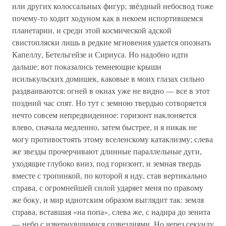
или других колоссальных фигур; звёздный небосвод тоже
почему-то ходит ходуном как в некоем испортившемся
планетарии, и среди этой космической адской
свистопляски лишь в редкие мгновения удается опознать
Капеллу, Бетельгейзе и Сириуса. Но надобно идти
дальше; вот показались темнеющие крыши
исилькульских домишек, каковые в моих глазах сильно
раздваиваются; огней в окнах уже не видно — все в этот
поздний час спят. Но тут с земною твердью сотворяется
нечто совсем непредвиденное: горизонт наклоняется
влево, сначала медленно, затем быстрее, и я никак не
могу противостоять этому вселенскому катаклизму; слева
же звезды прочерчивают длинные параллельные дуги,
уходящие глубоко вниз, под горизонт, и земная твердь
вместе с тропинкой, по которой я иду, став вертикально
справа, с огромнейшей силой ударяет меня по правому
же боку, и мир идиотским образом выглядит так: земля
справа, вставшая «на попа», слева же, с надира до зенита
— небо с извернувшимися созвездиями. Но через секунду