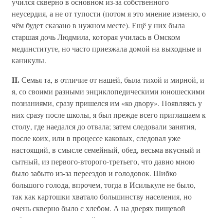
учился скверно в основном из-за собственного
неусердия, а не от тупости (потом я это мнение изменю, о
чём будет сказано в нужном месте). Ещё у них была
старшая дочь Людмила, которая училась в Омском
мединституте, но часто приезжала домой на выходные и
каникулы.
II.
Семья та, в отличие от нашей, была тихой и мирной, и
я, со своими разными энциклопедическими юношескими
познаниями, сразу пришелся им «ко двору». Появляясь у
них сразу после школы, я был прежде всего приглашаем к
столу, где наедался до отвала; затем следовали занятия,
после коих, или в процессе каковых, следовал уже
настоящий, в смысле семейный, обед, весьма вкусный и
сытный, из первого-второго-третьего, что давно мною
было забыто из-за переездов и голодовок. Шибко
большого голода, впрочем, тогда в Исилькуле не было,
так как картошки хватало большинству населения, но
очень скверно было с хлебом. А на дверях пищевой