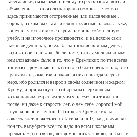
забегаловки, называемой почему-то рестораном, висело
объявление — это я очень хорошо помню — что мол
здесь принимаются отстреленные или изловленные…
сороки, из каковых там готовили «мясные блюда». Туже,
конечно, у меня стало со временем и на собственную
учёбу, и на иголочное производство, и на всякие свои
научные делишки, но еда была тогда основным делом,
ради которого не жаль было поступиться многим иным;
немаловажным было и то, что у Дремяцких почти всегда
топилась громадная печь и оттого было очень тепло, в то
время как и дома, так и школе, я почти всегда зверски
мёрз, ибо родился и вырос в своём солнечном и жарком
Крыму, и привыкнуть к сибирским сверхдолгим
холоднющим ветреным зимам я не смог ни тогда, ни
после, ни даже к старости лет, о чём тебе, дорогой мой
внук, хорошо известно. Работал я у Дремяцких на
совесть, заставляя этого их Игоря, или Гульку, выучивать,
понять, вызубрить всё что надо по всем школьным
предметам, и возвращался домой хоть уставши, но сытый