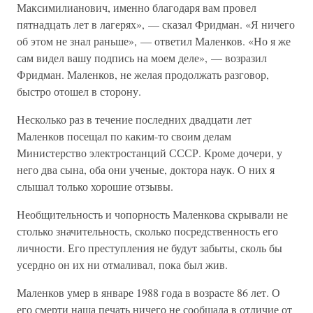
Максимилианович, именно благодаря вам провел
пятнадцать лет в лагерях», — сказал Фридман. «Я ничего
об этом не знал раньше», — ответил Маленков. «Но я же
сам видел вашу подпись на моем деле», — возразил
Фридман. Маленков, не желая продолжать разговор,
быстро отошел в сторону.
Несколько раз в течение последних двадцати лет
Маленков посещал по каким-то своим делам
Министерство электростанций СССР. Кроме дочери, у
него два сына, оба они ученые, доктора наук. О них я
слышал только хорошие отзывы.
Необщительность и чопорность Маленкова скрывали не
столько значительность, сколько посредственность его
личности. Его преступления не будут забыты, сколь бы
усердно он их ни отмаливал, пока был жив.
Маленков умер в январе 1988 года в возрасте 86 лет. О
его смерти наша печать ничего не сообщала в отличие от