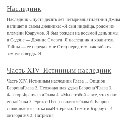
Наследник
Наследник Спустя десять лет четырнадцатилетний Джим
напишет в своем дневнике: «Я сын индейца, родом из
племени Коарумов. Я был рожден на восьмой день зимы
в Седоне — Долине Смерти. Я наследник и хранитель
Тайны — ее передал мне Отец перед тем, как забыть
земную твердь. Я
Часть XIV. Истинным наследник
Часть XIV. Истинным наследник Глава 1. Опцион
БарронаГлава 2. Неожиданная удача Баррона?Глава 3.
Фактор ФранческиГлава 4. «Мы с тобой – все, что у нас
есть»Глава 5. Эрик и Пэт разводятсяГлава 6. Баррон
сталкивается с отказомИнтервью: Тимоти Бэрроуз – 4
октября 2012; Патрисия