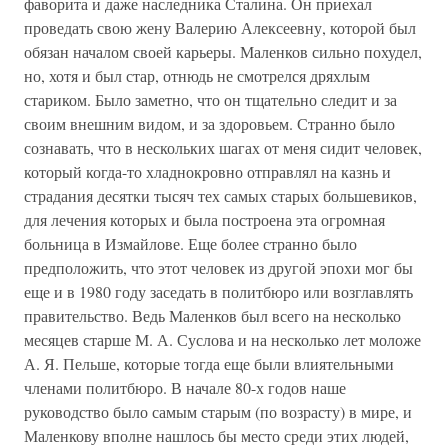
фаворита и даже наследника Сталина. Он приехал
проведать свою жену Валерию Алексеевну, которой был
обязан началом своей карьеры. Маленков сильно похудел,
но, хотя и был стар, отнюдь не смотрелся дряхлым
стариком. Было заметно, что он тщательно следит и за
своим внешним видом, и за здоровьем. Странно было
сознавать, что в нескольких шагах от меня сидит человек,
который когда-то хладнокровно отправлял на казнь и
страдания десятки тысяч тех самых старых большевиков,
для лечения которых и была построена эта огромная
больница в Измайлове. Еще более странно было
предположить, что этот человек из другой эпохи мог бы
еще и в 1980 году заседать в политбюро или возглавлять
правительство. Ведь Маленков был всего на несколько
месяцев старше М. А. Суслова и на несколько лет моложе
А. Я. Пельше, которые тогда еще были влиятельными
членами политбюро. В начале 80-х годов наше
руководство было самым старым (по возрасту) в мире, и
Маленкову вполне нашлось бы место среди этих людей,