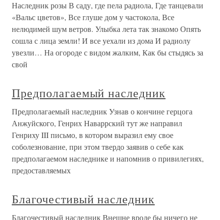
Наследник розы В саду, где пела радиола, Где танцевали
«Вальс цветов», Все глуше дом у частокола, Все
нелюдимей шум ветров. Улыбка лета так знакомо Опять
сошла с лица земли! И все уехали из дома И радиолу
увезли… На огороде с видом жалким, Как бы стыдясь за
свой
Предполагаемый наследник
Предполагаемый наследник Узнав о кончине герцога
Анжуйского, Генрих Наваррский тут же направил
Генриху III письмо, в котором выразил ему свое
соболезнование, при этом твердо заявив о себе как
предполагаемом наследнике и напомнив о привилегиях,
предоставляемых
Благочестивый наследник
Благочестивый наследник Внешне вроде бы ничего не