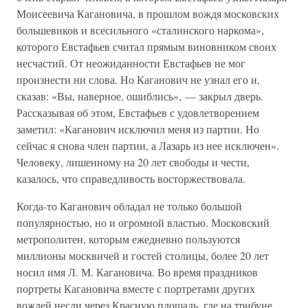
Моисеевича Кагановича, в прошлом вождя московских
большевиков и всесильного «сталинского наркома»,
которого Евстафьев считал прямым виновником своих
несчастий. От неожиданности Евстафьев не мог
произнести ни слова. Но Каганович не узнал его и,
сказав: «Вы, наверное, ошиблись», — закрыл дверь.
Рассказывая об этом, Евстафьев с удовлетворением
заметил: «Каганович исключил меня из партии. Но
сейчас я снова член партии, а Лазарь из нее исключен».
Человеку, лишенному на 20 лет свободы и чести,
казалось, что справедливость восторжествовала.
Когда-то Каганович обладал не только большой
популярностью, но и огромной властью. Московский
метрополитен, которым ежедневно пользуются
миллионы москвичей и гостей столицы, более 20 лет
носил имя Л. М. Кагановича. Во время праздников
портреты Кагановича вместе с портретами других
вождей несли через Красную площадь, где на трибуне