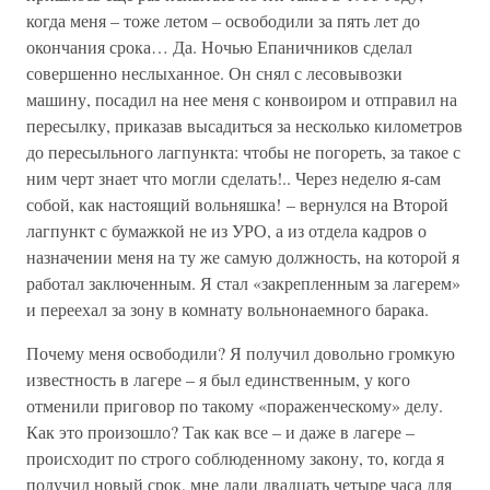
когда меня – тоже летом – освободили за пять лет до
окончания срока… Да. Ночью Епаничников сделал
совершенно неслыханное. Он снял с лесовывозки
машину, посадил на нее меня с конвоиром и отправил на
пересылку, приказав высадиться за несколько километров
до пересыльного лагпункта: чтобы не погореть, за такое с
ним черт знает что могли сделать!.. Через неделю я-сам
собой, как настоящий вольняшка! – вернулся на Второй
лагпункт с бумажкой не из УРО, а из отдела кадров о
назначении меня на ту же самую должность, на которой я
работал заключенным. Я стал «закрепленным за лагерем»
и переехал за зону в комнату вольнонаемного барака.
Почему меня освободили? Я получил довольно громкую
известность в лагере – я был единственным, у кого
отменили приговор по такому «пораженческому» делу.
Как это произошло? Так как все – и даже в лагере –
происходит по строго соблюденному закону, то, когда я
получил новый срок, мне дали двадцать четыре часа для