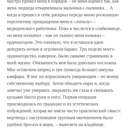
быстро привел меня в порядок – он меня кормил так, как
жена людоеда откармливала мальчика-с-пальчика… А
когда я пришел в себя, раскрыл передо мною роскошную
перспективу превращения меня в «лепилу» –
медицинского работника. Пока я числился в слабкоманде,
он меня назначил – как он пышно меня называл –
ординатором. Это означало, что я оставался один
дежурить ночью в огромном бараке. Три недели моего
ординаторства, наверное, были самыми страшными в
моей жизни. Обязанность моя была довольно несложна.
Мне оставляли шприц и три (никогда больше) ампулы
камфары. Я мог их впрыскивать умирающим – по моему
собственному выбору. Затем обходить нары и, когда
замечал уже умерших, закрывать им глаза и связывать
кусками бинта руки и ноги. Первая операция
производилась по традиции и из эстетических
побуждений, вторая же имела чисто практический смысл:
мертвеца с наступившим трупным окоченением было
удобнее бросать в ящик, – вывозить на кладбище.