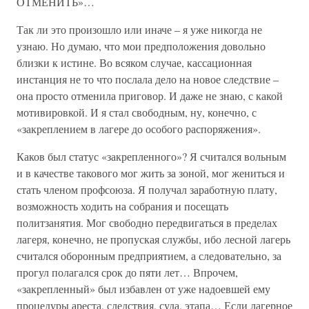
ОТМЕНИТЬ»…
Так ли это произошло или иначе – я уже никогда не
узнаю. Но думаю, что мои предположения довольно
близки к истине. Во всяком случае, кассационная
инстанция не то что послала дело на новое следствие –
она просто отменила приговор. И даже не знаю, с какой
мотивировкой. И я стал свободным, ну, конечно, с
«закреплением в лагере до особого распоряжения».
Каков был статус «закрепленного»? Я считался вольным
и в качестве такового мог жить за зоной, мог жениться и
стать членом профсоюза. Я получал заработную плату,
возможность ходить на собрания и посещать
политзанятия. Мог свободно передвигаться в пределах
лагеря, конечно, не пропуская службы, ибо лесной лагерь
считался оборонным предприятием, а следовательно, за
прогул полагался срок до пяти лет… Впрочем,
«закрепленный» был избавлен от уже надоевшей ему
процедуры ареста, следствия, суда, этапа… Если лагерное