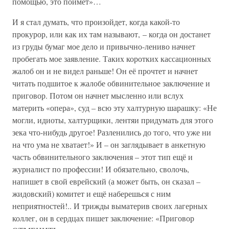
помощью, это поймет»…
И я стал думать, что произойдет, когда какой-то
прокурор, или как их там называют, – когда он достанет
из груды бумаг мое дело и привычно-лениво начнет
пробегать мое заявление. Таких коротких кассационных
жалоб он и не видел раньше! Он её прочтет и начнет
читать подшитое к жалобе обвинительное заключение и
приговор. Потом он начнет мысленно или вслух
материть «опера», суд – всю эту халтурную шарашку: «Не
могли, идиоты, халтурщики, лентяи придумать для этого
зека что-нибудь другое! Разленились до того, что уже ни
на что ума не хватает!» И – он заглядывает в анкетную
часть обвинительного заключения – этот тип ещё и
журналист по профессии! И обязательно, сволочь,
напишет в свой еврейский (а может быть, он сказал –
жидовский) комитет и ещё наберешься с ним
неприятностей!.. И трижды выматерив своих лагерных
коллег, он в сердцах пишет заключение: «Приговор