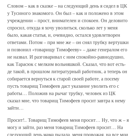
Словом – как в сказке – на следующий день я сидел в ЦК
у Тусиного знакомого. Он был – как и положено в этом
учреждении – прост, внимателен и спокоен. Он деловито
спросил, откуда я хочу уволиться, сколько лет у меня
было, какая статья, и, очевидно, остался удовлетворен
ответами. Потом – при мне же – он снял трубку вертушки
и позвонил «товарищу Тимофееву» – даже генералом его
не назвал. И разговаривал с ним спокойно-равнодушно,
как Тарасюк с мелким вольняшкой. Сказал, что вот есть-
де такой, в прошлом литературный работник, а теперь он
собирается вернуться к старой своей работе, а посему
пусть товарищ Тимофеев даст указание уволить его с
работы… Положив на рычаг трубку, человек из ЦК
сказал мне, что товарищ Тимофеев просит завтра к нему
зайти…
Просит!.. Товарищ Тимофеев меня просит… Ну, что ж – я
могу и зайти, раз меня товарищ Тимофеев просит… На
следующий день мама рыдала, меня провожая, на все мои