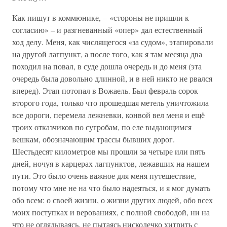
Как пишут в коммюнике, – «стороны не пришли к
согласию» – и разгневанный «опер» дал естественный
ход делу. Меня, как числящегося «за судом», этапировали
на другой лагпункт, а после того, как я там месяца два
походил на повал, в суде дошла очередь и до меня (эта
очередь была довольно длинной, и в ней никто не рвался
вперед). Этап потопал в Вожаель. Был февраль сорок
второго года, только что прошедшая метель уничтожила
все дороги, перемела лежневки, конвой вел меня и ещё
троих отказчиков по сугробам, по еле выдающимся
вешкам, обозначающим трассы бывших дорог.
Шестьдесят километров мы прошли за четыре или пять
дней, ночуя в карцерах лагпунктов, лежавших на нашем
пути. Это было очень важное для меня путешествие,
потому что мне не на что было надеяться, и я мог думать
обо всем: о своей жизни, о жизни других людей, обо всех
моих поступках и верованиях, с полной свободой, ни на
что не оглядываясь, не пытаясь нисколечко хитрить с