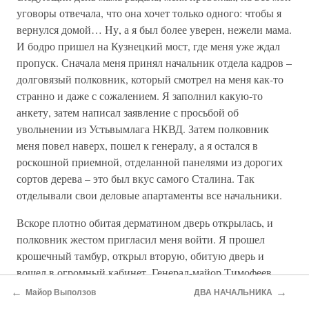
уговоры отвечала, что она хочет только одного: чтобы я
вернулся домой… Ну, а я был более уверен, нежели мама.
И бодро пришел на Кузнецкий мост, где меня уже ждал
пропуск. Сначала меня принял начальник отдела кадров –
долговязый полковник, который смотрел на меня как-то
странно и даже с сожалением. Я заполнил какую-то
анкету, затем написал заявление с просьбой об
увольнении из Устьвымлага НКВД. Затем полковник
меня повел наверх, пошел к генералу, а я остался в
роскошной приемной, отделанной панелями из дорогих
сортов дерева – это был вкус самого Сталина. Так
отделывали свои деловые апартаменты все начальники.
Вскоре плотно обитая дерматином дверь открылась, и
полковник жестом пригласил меня войти. Я прошел
крошечный тамбур, открыл вторую, обитую дверь и
вошел в огромный кабинет. Генерал-майор Тимофеев
сидел напротив двери, далеко, в самом конце широкой
←
→
Майор Выползов
ДВА НАЧАЛЬНИКА
красной дорожки. Первый раз я видел вблизи, почти