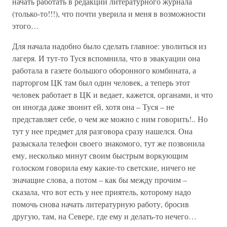
начать работать в редакции литературного журнала
(только-то!!!), что почти уверила и меня в возможности
этого…
Для начала надобно было сделать главное: уволиться из
лагеря. И тут-то Туся вспомнила, что в эвакуации она
работала в газете большого оборонного комбината, а
парторгом ЦК там был один человек, а теперь этот
человек работает в ЦК и ведает, кажется, органами, и что
он иногда даже звонит ей, хотя она – Туся – не
представляет себе, о чем же можно с ним говорить!.. Но
тут у нее предмет для разговора сразу нашелся. Она
разыскала телефон своего знакомого, тут же позвонила
ему, несколько минут своим быстрым воркующим
голоском говорила ему какие-то светские, ничего не
значащие слова, а потом – как бы между прочим –
сказала, что вот есть у нее приятель, которому надо
помочь снова начать литературную работу, бросив
другую, там, на Севере, где ему и делать-то нечего…