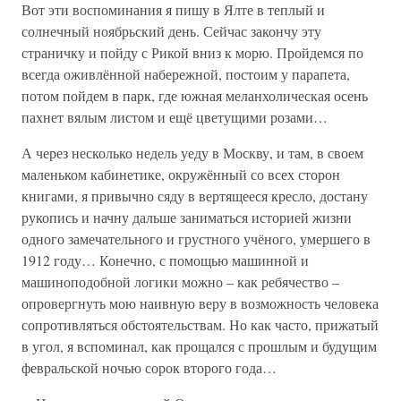
Вот эти воспоминания я пишу в Ялте в теплый и
солнечный ноябрьский день. Сейчас закончу эту
страничку и пойду с Рикой вниз к морю. Пройдемся по
всегда оживлённой набережной, постоим у парапета,
потом пойдем в парк, где южная меланхолическая осень
пахнет вялым листом и ещё цветущими розами…
А через несколько недель уеду в Москву, и там, в своем
маленьком кабинетике, окружённый со всех сторон
книгами, я привычно сяду в вертящееся кресло, достану
рукопись и начну дальше заниматься историей жизни
одного замечательного и грустного учёного, умершего в
1912 году… Конечно, с помощью машинной и
машиноподобной логики можно – как ребячество –
опровергнуть мою наивную веру в возможность человека
сопротивляться обстоятельствам. Но как часто, прижатый
в угол, я вспоминал, как прощался с прошлым и будущим
февральской ночью сорок второго года…