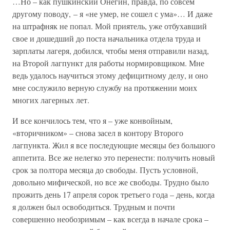
…Но – как пушкинский Онегин, правда, по совсем
другому поводу, – я «не умер, не сошел с ума»… И даже
на штрафняк не попал. Мой приятель, уже отбухавший
свое и дошедший до поста начальника отдела труда и
зарплаты лагеря, добился, чтобы меня отправили назад,
на Второй лагпункт для работы нормировщиком. Мне
ведь удалось научиться этому дефицитному делу, и оно
мне сослужило верную службу на протяжении моих
многих лагерных лет.
И все кончилось тем, что я – уже конвойным,
«вторичником» – снова засел в контору Второго
лагпункта. Жил я все последующие месяцы без большого
аппетита. Все же нелегко это перенести: получить новый
срок за полтора месяца до свободы. Пусть условной,
довольно мифической, но все же свободы. Трудно было
прожить день 17 апреля сорок третьего года – день, когда
я должен был освободиться. Трудным и почти
совершенно необозримым – как всегда в начале срока –