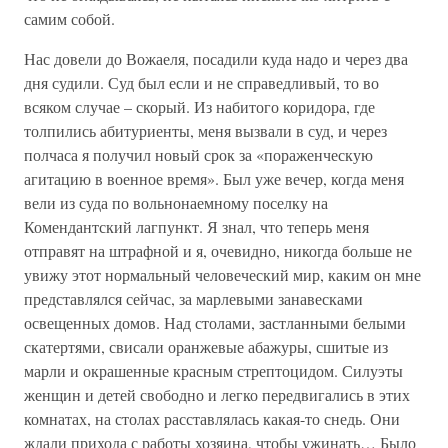
самим собой.
Нас довели до Вожаеля, посадили куда надо и через два
дня судили. Суд был если и не справедливый, то во
всяком случае – скорый. Из набитого коридора, где
толпились абитуриенты, меня вызвали в суд, и через
полчаса я получил новый срок за «пораженческую
агитацию в военное время». Был уже вечер, когда меня
вели из суда по вольнонаемному поселку на
Комендантский лагпункт. Я знал, что теперь меня
отправят на штрафной и я, очевидно, никогда больше не
увижу этот нормальный человеческий мир, каким он мне
представлялся сейчас, за марлевыми занавесками
освещенных домов. Над столами, застланными белыми
скатертями, свисали оранжевые абажуры, сшитые из
марли и окрашенные красным стрептоцидом. Силуэты
женщин и детей свободно и легко передвигались в этих
комнатах, на столах расставлялась какая-то снедь. Они
ждали прихода с работы хозяина, чтобы ужинать… Было