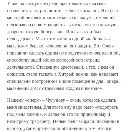
У нас на лагпункте среди арестованных оказался
начальник электростанции – Олег Стаскевич. Это был
молодой человек иронического склада ума, имевший –
невзирая на свою молодость – уже какую-то сложную
доарестантскую биографию. И на язык он был
невоздержан. Мы с ним жили в одной «кабинке» –
маленьком бараке, человек на пятнадцать. Вот Олега
порешили сделать одним из продуктов их оживленной,
способствующей обороноспособности страны
деятельности. Стаскевича арестовали, а тех, с кем он
общался, стали таскать в Хитрый домик, как называют
специально построенное в зоне помещение для «опера»:
маленький дом с отдельным входом и выходом.
Нашему «оперу» – Чугунову – очень хотелось сделать
меня свидетелем. Для этого ему надо было «подобрать
под меня ключи», и делал он это по привычному и
нехитрому трафарету. Ночью меня забрали, посадили в
карцер, утром предъявили обвинение в том, что я в