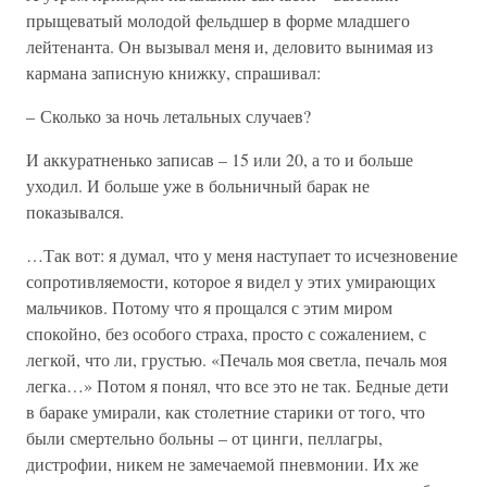
прыщеватый молодой фельдшер в форме младшего
лейтенанта. Он вызывал меня и, деловито вынимая из
кармана записную книжку, спрашивал:
– Сколько за ночь летальных случаев?
И аккуратненько записав – 15 или 20, а то и больше
уходил. И больше уже в больничный барак не
показывался.
…Так вот: я думал, что у меня наступает то исчезновение
сопротивляемости, которое я видел у этих умирающих
мальчиков. Потому что я прощался с этим миром
спокойно, без особого страха, просто с сожалением, с
легкой, что ли, грустью. «Печаль моя светла, печаль моя
легка…» Потом я понял, что все это не так. Бедные дети
в бараке умирали, как столетние старики от того, что
были смертельно больны – от цинги, пеллагры,
дистрофии, никем не замечаемой пневмонии. Их же