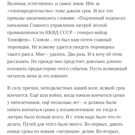
Включая, естественно, и самих зеков. Ибо за
«членовредительство» тоже давали срок. И все эти
приказы заканчивались словами: «Подлинный подписал:
начальник Главного управления лагерей лесной
промышленности НКВД СССР – генерал-майор
Тимофеев». Словом – это был наш почти главный
тюремщик. Не всякому удается увидеть тюремщика
такого ранга. Мне – удалось. Два раза. И я хочу об этом
рассказать. Но прежде мне предстоит довольно длинно
изложить предысторию этого события. Пусть возможный
читатель меня за это извинит.
В силу причин, неподвластных нашей воле, всякий срок
кончается. Ещё шла война, когда начали кончаться сроки
у пятилетников, ещё несколько лет – и должны были
начать кончаться сроки у восьмилетников: их тогда в
лагерях было больше всего. И с этим надо было что-то
делать. Путей для этого было много. Во-первых, давать
новые срока по новым «лагерным» делам. Во-вторых,