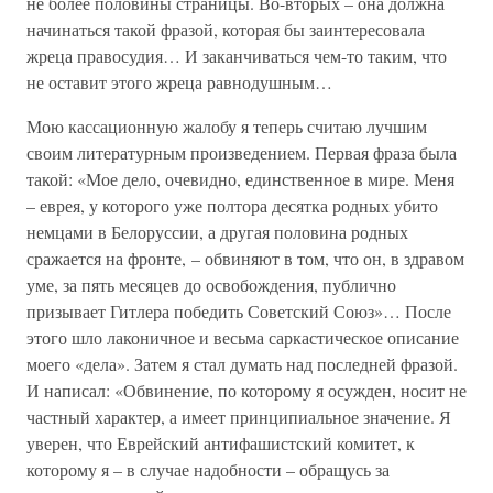
не более половины страницы. Во-вторых – она должна
начинаться такой фразой, которая бы заинтересовала
жреца правосудия… И заканчиваться чем-то таким, что
не оставит этого жреца равнодушным…
Мою кассационную жалобу я теперь считаю лучшим
своим литературным произведением. Первая фраза была
такой: «Мое дело, очевидно, единственное в мире. Меня
– еврея, у которого уже полтора десятка родных убито
немцами в Белоруссии, а другая половина родных
сражается на фронте, – обвиняют в том, что он, в здравом
уме, за пять месяцев до освобождения, публично
призывает Гитлера победить Советский Союз»… После
этого шло лаконичное и весьма саркастическое описание
моего «дела». Затем я стал думать над последней фразой.
И написал: «Обвинение, по которому я осужден, носит не
частный характер, а имеет принципиальное значение. Я
уверен, что Еврейский антифашистский комитет, к
которому я – в случае надобности – обращусь за