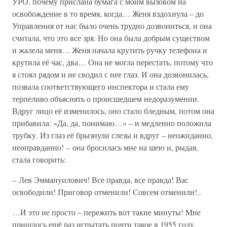
УРО, почему прислана бумага с моим вызовом на
освобождение в то время, когда… Женя вздохнула – до
Управления от нас было очень трудно дозвониться, и она
считала, что это все зря. Но она была добрым существом
и жалела меня… Женя начала крутить ручку телефона и
крутила её час, два… Она не могла перестать, потому что
я стоял рядом и не сводил с нее глаз. И она дозвонилась,
позвала соответствующего инспектора и стала ему
терпеливо объяснять о происшедшем недоразумении.
Вдруг лицо её изменилось, оно стало бледным, потом она
прибавила: «Да, да, понимаю…» – и медленно положила
трубку. Из глаз её брызнули слезы и вдруг – неожиданно,
неоправданно! – она бросилась мне на шею и, рыдая,
стала говорить:
– Лев Эммануилович! Все правда, все правда! Вас
освободили! Приговор отменили! Совсем отменили!..
…И это не просто – пережить вот такие минуты! Мне
пришлось ещё раз испытать почти такое в 1955 году,