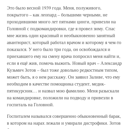
Это было весной 1939 года. Меня, полуживого,
покрытого – как леопард – большими черными, не
проходившими много лет пятнами цинги, привезли на
Головной с подкомандировки, где я провел зиму. Спас
мне жизнь один красивый и необыкновенно занятный
авантюрист, который работал врачом и которому я чем-то
показался. У него было три года, он освобождался и
приехавшего ему на смену врача попросил меня найти и,
если я ещё жив, помочь выжить. Новый врач – Александр
Кузьмич Зотов – был тоже довольно редкостным типом,
может быть, я о нем расскажу. Он заявил Заливе, что ему
необходим в качестве помощника студент, медик-
пятикурсник… и назвал мою фамилию. Меня разыскали
на командировке, положили на подводу и привезли в
госпиталь на Головной.
Госпиталем назывался совершенно обыкновенный барак,
в котором на нарах лежали и умирали дистрофики. Зотов