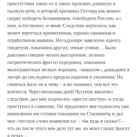
присутствии таких-то и таких произнес длинную и
пылкую речь, в которой призывал Гитлера как можно
скорее победить большевиков, освободить Россию, а с
нею, естественно, и меня. Следствие вертелось, как
может вертеться примитивная, хорошо смазанная и
отработанная машина. Негодующее заявление одного
свидетеля, показания других, очные ставки… Было
довольно смешно читать выспренние, полные
патриотических фраз из передовиц, показания
малограмотных мелких воришек, «шакалов», дошедших в
лагере до последнего предела падения и унижения. Но
смеяться было не к чему – я же понимал, чем все это
кончится. Через несколько дней Чугунов закончил
следствие, дал мне подписать «двести шестую» и тогда
приступил к главному. Он предложил мне подписать уже
написанное им готовое показание на Стаскевича и дал
мне «честное слово коммуниста» – так ведь и сказал!! –
что он после этого мое дело тут же, на моих глазах бросит
в печку…