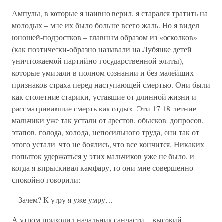
Ампулы, в которые я наивно верил, я старался тратить на
молодых – мне их было больше всего жаль. Но я видел
юношей-подростков – главным образом из «осколков»
(как поэтически-образно называли на Лубянке детей
уничтожаемой партийно-государственной элиты), –
которые умирали в полном сознании и без малейших
признаков страха перед наступающей смертью. Они были
как столетние старики, уставшие от длинной жизни и
рассматривавшие смерть как отдых. Эти 17-18-летние
мальчики уже так устали от арестов, обысков, допросов,
этапов, голода, холода, непосильного труда, они так от
этого устали, что не боялись, что все кончится. Никаких
попыток удержаться у этих мальчиков уже не было, и
когда я впрыскивал камфару, то они мне совершенно
спокойно говорили:
– Зачем? К утру я уже умру…
А утром приходил начальник санчасти – высокий