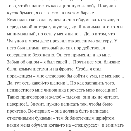
того, чтобы написать кассационную жалобу. Получив
кусок бумаги, я сел за стол в пустом бараке
Комендантского лагпункта и стал обдумывать стоящую
передо мной литературную задачу. Я понимал, что хотя и
минимальный, но есть у меня шанс… Дело в том, что
Чугунов в моем деле проявил откровенную халтуру. У
него был штамп, который до сих пор действовал
совершенно безотказно. Он его применил и ко мне.
Забыв об одном – я был еврей… Почти все мои близкие
были коммунистами и на фронте. Чтобы я стал
пораженцем – мне следовало бы сойти с ума, не меньше!..
Да, тут есть какой-то шансик!.. Но как заставить того,
неизвестного мне чиновника прочесть мою кассацию?
Таких приговоров и жалоб – тысячи, они их не читают,
наверное!.. Значит, нужно написать так, чтобы было
прочтено. Во-первых – она должна быть написана
отчетливыми буквами – тем библиотечным шрифтом,
каким меня обучали когда-то на «спецкурсах», и занимать