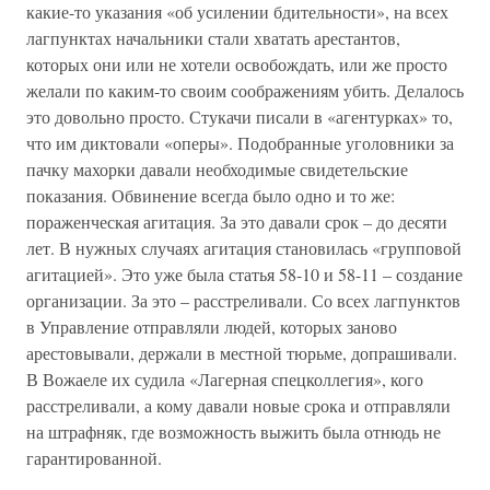
какие-то указания «об усилении бдительности», на всех
лагпунктах начальники стали хватать арестантов,
которых они или не хотели освобождать, или же просто
желали по каким-то своим соображениям убить. Делалось
это довольно просто. Стукачи писали в «агентурках» то,
что им диктовали «оперы». Подобранные уголовники за
пачку махорки давали необходимые свидетельские
показания. Обвинение всегда было одно и то же:
пораженческая агитация. За это давали срок – до десяти
лет. В нужных случаях агитация становилась «групповой
агитацией». Это уже была статья 58-10 и 58-11 – создание
организации. За это – расстреливали. Со всех лагпунктов
в Управление отправляли людей, которых заново
арестовывали, держали в местной тюрьме, допрашивали.
В Вожаеле их судила «Лагерная спецколлегия», кого
расстреливали, а кому давали новые срока и отправляли
на штрафняк, где возможность выжить была отнюдь не
гарантированной.