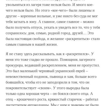
увольняться из лагеря тоже нельзя было. И много кое-
чего нельзя было. Но этого «кое-чего» были лишены и
другие – коренные вольные, и уже никто без суда не мог
тебя загнать в зону. А главное, самое главное – можно
было получить отпуск, уехать и увидеть все то, что у тебя
сохранилось: дом, семью, родной город, друзей… Это
была настоящая свобода, и желание «раскрепиться» стало
самым главным в нашей жизни.
Я не стану здесь рассказывать, как я «раскрепился». У
меня это тоже гладко не прошло. Помощник лагерного
прокурора, ведавший раскреплением, меня не пропустил.
Это был маленький чернявый украинский еврей –
невежественный подонок, пьяница и хам, больше всего
боявшийся, чтобы его не заподозрили в том, что он
покровительствует «своим». У этого выродка была
только одна хорошая черта – он боялся своего отца. А
отец – крошечного роста, кряжистый старичок – работал
диспетчером автоколонны. Мы с ним и знакомы не были,