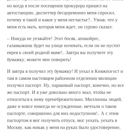
но когда я после посещения прокурора пришел на
автостанцию, диспетчер бесцеремонно меня спросил,
почему я такой и какое у меня несчастье?.. Узнав, что у
меня есть мать, которая меня ждет, он сурово сказал:
– Никуда не уезжайте! Этот босяк, апикойрес,
галамыжник будет на улице ночевать, если он не пустит
еврея к своей родной маме!.. Завтра вы получите эту
бумажку, можете мне поверить!
И завтра я получил эту бумажку! И уехал в Княжпогост и
там в самом настоящем районном отделении милиции
получил паспорт. Ну, паршивый паспорт, конечно, но все
же паспорт. И я уже довольно много знал, чтобы не
относиться к нему пренебрежительно. Миллионы людей,
даже и вовсе никогда не осужденные, мечтали о таком
паспорте, совершенно для них недоступном!.. А с этим
паспортом я мог получить отпуск, мог уехать, уехать в
Москву, как-никак у меня на руках было удостоверение,