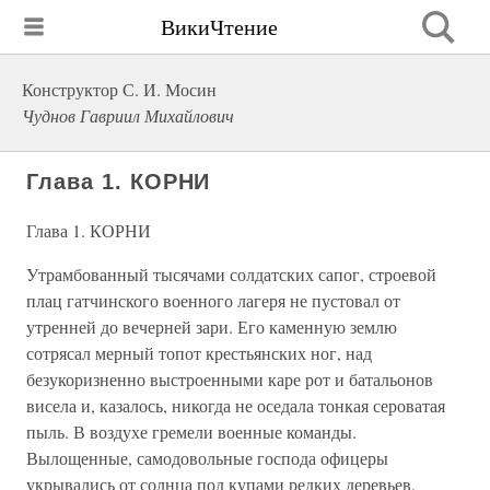
ВикиЧтение
Конструктор С. И. Мосин
Чуднов Гавриил Михайлович
Глава 1. КОРНИ
Глава 1. КОРНИ
Утрамбованный тысячами солдатских сапог, строевой
плац гатчинского военного лагеря не пустовал от
утренней до вечерней зари. Его каменную землю
сотрясал мерный топот крестьянских ног, над
безукоризненно выстроенными каре рот и батальонов
висела и, казалось, никогда не оседала тонкая сероватая
пыль. В воздухе гремели военные команды.
Вылощенные, самодовольные господа офицеры
укрывались от солнца под купами редких деревьев,