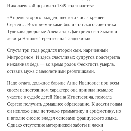
Николаевской церкви за 1849 год значится:
«Апреля второго рожден, шестого числа крещен
Сергей… Восприемниками были статского советника
Туликова дворовые Александр Дмитриев сын Зыкин и
девица Наталья Терентьевна Талдыкина».
Спустя три года родился второй сын, нареченный
Митрофаном. И здесь счастливых супругов подстерегла
нежданная беда — во время родов Феоктиста умерла,
оставив мужа с малолетними ребятишками.
Надо отдать должное барыне Анне Ивановне: при всем
своем непостоянном характере она приняла немалое
участие в судьбе детей Ивана Игнатьевича, помогла
Сергею получить домашнее образование. К десяти годам
он неплохо знал не только грамматику и арифметику, но
и вполне сносно владел основами французского языка.
Однако отсутствие материнской заботы и ласки