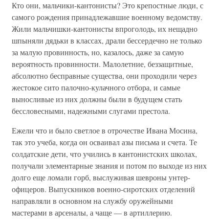
Кто они, мальчики-кантонисты? Это крепостные люди, с
самого рождения принадлежавшие военному ведомству.
Жили мальчишки-кантонисты впроголодь, их нещадно
шпыняли дядьки в классах, драли бессердечно не только
за малую провинность, но, казалось, даже за самую
вероятность провинности. Малолетние, беззащитные,
абсолютно бесправные существа, они проходили через
жестокое сито палочно-кулачного отбора, и самые
выносливые из них должны были в будущем стать
бессловесными, надежными слугами престола.
Ежели что и было светлое в отрочестве Ивана Мосина,
так это учеба, когда он осваивал азы письма и счета. Те
солдатские дети, что учились в кантонистских школах,
получали элементарные знания и потом по выходе из них
долго еще ломали горб, выслуживая шевроны унтер-
офицеров. Выпускников военно-сиротских отделений
направляли в основном на службу оружейными
мастерами в арсеналы, а чаще — в артиллерию.