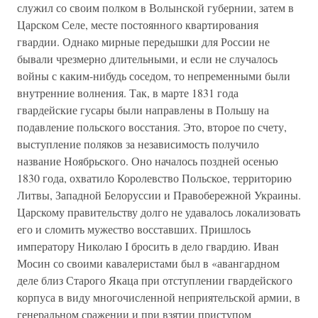
служил со своим полком в Волынской губернии, затем в
Царском Селе, месте постоянного квартирования
гвардии. Однако мирные передышки для России не
бывали чрезмерно длительными, и если не случалось
войны с каким-нибудь соседом, то непременными были
внутренние волнения. Так, в марте 1831 года
гвардейские гусары были направлены в Польшу на
подавление польского восстания. Это, второе по счету,
выступление поляков за независимость получило
название Ноябрьского. Оно началось поздней осенью
1830 года, охватило Королевство Польское, территорию
Литвы, Западной Белоруссии и Правобережной Украины.
Царскому правительству долго не удавалось локализовать
его и сломить мужество восставших. Пришлось
императору Николаю I бросить в дело гвардию. Иван
Мосин со своими кавалеристами был в «авангардном
деле близ Старого Якаца при отступлении гвардейского
корпуса в виду многочисленной неприятельской армии, в
генеральном сражении и при взятии приступом