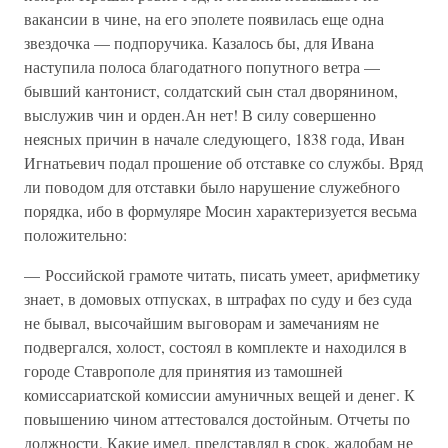
вакансии в чине, на его эполете появилась еще одна
звездочка — подпоручика. Казалось бы, для Ивана
наступила полоса благодатного попутного ветра —
бывший кантонист, солдатский сын стал дворянином,
выслужив чин и орден.Ан нет! В силу совершенно
неясных причин в начале следующего, 1838 года, Иван
Игнатьевич подал прошение об отставке со службы. Вряд
ли поводом для отставки было нарушение служебного
порядка, ибо в формуляре Мосин характеризуется весьма
положительно:
— Российской грамоте читать, писать умеет, арифметику
знает, в домовых отпусках, в штрафах по суду и без суда
не бывал, высочайшим выговорам и замечаниям не
подвергался, холост, состоял в комплекте и находился в
городе Ставрополе для принятия из тамошней
комиссариатской комиссии амуничных вещей и денег. К
повышению чином аттестовался достойным. Отчеты по
должности, Какие имел, представлял в срок, жалобам не