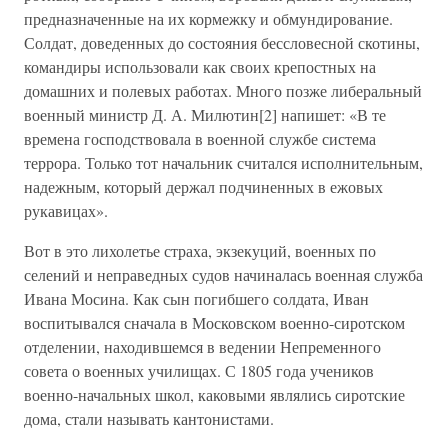
предназначенные на их кормежку и обмундирование.
Солдат, доведенных до состояния бессловесной скотины,
командиры использовали как своих крепостных на
домашних и полевых работах. Много позже либеральный
военный министр Д. А. Милютин[2] напишет: «В те
времена господствовала в военной службе система
террора. Только тот начальник считался исполнительным,
надежным, который держал подчиненных в ежовых
рукавицах».
Вот в это лихолетье страха, экзекуций, военных по
селений и неправедных судов начиналась военная служба
Ивана Мосина. Как сын погибшего солдата, Иван
воспитывался сначала в Московском военно-сиротском
отделении, находившемся в ведении Непременного
совета о военных училищах. С 1805 года учеников
военно-начальных школ, каковыми являлись сиротские
дома, стали называть кантонистами.