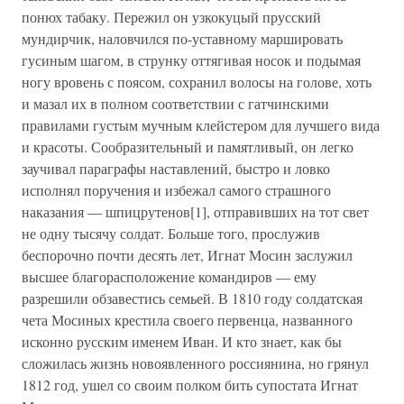
понюх табаку. Пережил он узкокуцый прусский
мундирчик, наловчился по-уставному маршировать
гусиным шагом, в струнку оттягивая носок и подымая
ногу вровень с поясом, сохранил волосы на голове, хоть
и мазал их в полном соответствии с гатчинскими
правилами густым мучным клейстером для лучшего вида
и красоты. Сообразительный и памятливый, он легко
заучивал параграфы наставлений, быстро и ловко
исполнял поручения и избежал самого страшного
наказания — шпицрутенов[1], отправивших на тот свет
не одну тысячу солдат. Больше того, прослужив
беспорочно почти десять лет, Игнат Мосин заслужил
высшее благорасположение командиров — ему
разрешили обзавестись семьей. В 1810 году солдатская
чета Мосиных крестила своего первенца, названного
исконно русским именем Иван. И кто знает, как бы
сложилась жизнь новоявленного россиянина, но грянул
1812 год, ушел со своим полком бить супостата Игнат