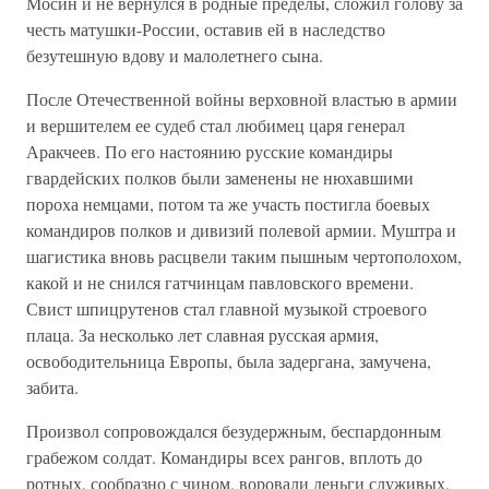
Мосин и не вернулся в родные пределы, сложил голову за
честь матушки-России, оставив ей в наследство
безутешную вдову и малолетнего сына.
После Отечественной войны верховной властью в армии
и вершителем ее судеб стал любимец царя генерал
Аракчеев. По его настоянию русские командиры
гвардейских полков были заменены не нюхавшими
пороха немцами, потом та же участь постигла боевых
командиров полков и дивизий полевой армии. Муштра и
шагистика вновь расцвели таким пышным чертополохом,
какой и не снился гатчинцам павловского времени.
Свист шпицрутенов стал главной музыкой строевого
плаца. За несколько лет славная русская армия,
освободительница Европы, была задергана, замучена,
забита.
Произвол сопровождался безудержным, беспардонным
грабежом солдат. Командиры всех рангов, вплоть до
ротных, сообразно с чином, воровали деньги служивых,