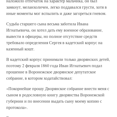
наложило отпечаток на характер мальчика, он был
замкнут, меланхоличен, легко поддавался грусти, хотя в
иные моменты мог вспылить и даже загореться гневом.
Судьба старшего сына весьма заботила Ивана
Игнатьевича, он хотел дать ему военное образование,
вывести в офицеры, но полное отсутствие средств
требовало определения Сергея в кадетский корпус на
казенный кошт.
В кадетский корпус принимали только дворянских детей,
поэтому 2 февраля 1860 года Иван Игнатьевич подал
прошение в Воронежское дворянское депутатское
собрание, в котором ходатайствовал:
«Покорнейше прошу Дворянское собрание внести меня с
сыном в родословную книгу дворянства Воронежской
губернии и по внесении выдать сыну моему копию с
протокола».