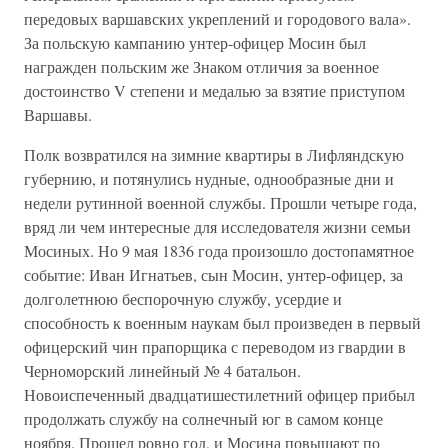
передовых варшавских укреплений и городового вала».
За польскую кампанию унтер-офицер Мосин был
награжден польским же Знаком отличия за военное
достоинство V степени и медалью за взятие приступом
Варшавы.
Полк возвратился на зимние квартиры в Лифляндскую
губернию, и потянулись нудные, однообразные дни и
недели рутинной военной службы. Прошли четыре года,
вряд ли чем интересные для исследователя жизни семьи
Мосиных. Но 9 мая 1836 года произошло достопамятное
событие: Иван Игнатьев, сын Мосин, унтер-офицер, за
долголетнюю беспорочную службу, усердие и
способность к военным наукам был произведен в первый
офицерский чин прапорщика с переводом из гвардии в
Черноморский линейный № 4 батальон.
Новоиспеченный двадцатишестилетний офицер прибыл
продолжать службу на солнечный юг в самом конце
ноября. Прошел ровно год, и Мосина повышают по