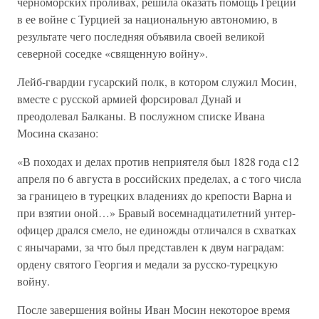
черноморских проливах, решила оказать помощь Греции
в ее войне с Турцией за национальную автономию, в
результате чего последняя объявила своей великой
северной соседке «священную войну».
Лейб-гвардии гусарский полк, в котором служил Мосин,
вместе с русской армией форсировал Дунай и
преодолевал Балканы. В послужном списке Ивана
Мосина сказано:
«В походах и делах против неприятеля был 1828 года с12
апреля по 6 августа в российских пределах, а с того числа
за границею в турецких владениях до крепости Варна и
при взятии оной…» Бравый восемнадцатилетний унтер-
офицер дрался смело, не единожды отличался в схватках
с янычарами, за что был представлен к двум наградам:
ордену святого Георгия и медали за русско-турецкую
войну.
После завершения войны Иван Мосин некоторое время