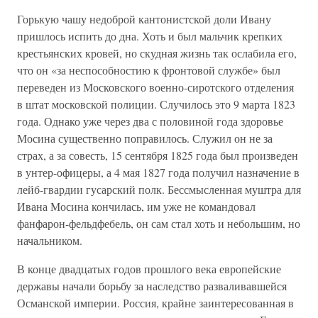
Горькую чашу недоброй кантонистской доли Ивану
пришлось испить до дна. Хоть и был мальчик крепких
крестьянских кровей, но скудная жизнь так ослабила его,
что он «за неспособностию к фронтовой службе» был
переведен из Московского военно-сиротского отделения
в штат московской полиции. Случилось это 9 марта 1823
года. Однако уже через два с половиной года здоровье
Мосина существенно поправилось. Служил он не за
страх, а за совесть, 15 сентября 1825 года был произведен
в унтер-офицеры, а 4 мая 1827 года получил назначение в
лейб-гвардии гусарский полк. Бессмысленная муштра для
Ивана Мосина кончилась, им уже не командовал
фанфарон-фельдфебель, он сам стал хоть и небольшим, но
начальником.
В конце двадцатых годов прошлого века европейские
державы начали борьбу за наследство разваливавшейся
Османской империи. Россия, крайне заинтересованная в