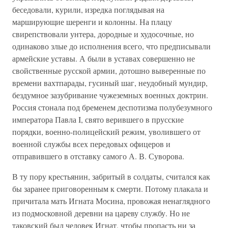
беседовали, курили, изредка поглядывая на
марширующие шеренги и колонны. На плацу
свирепствовали унтера, дородные и худосочные, но
одинаково злые до исполнения всего, что предписывали
армейские уставы. А были в уставах совершенно не
свойственные русской армии, дотошно выверенные по
времени вахтпарады, гусиный шаг, неудобный мундир,
бездумное зазубривание чужеземных военных доктрин.
Россия стонала под бременем деспотизма полубезумного
императора Павла I, свято верившего в прусские
порядки, военно-полицейский режим, уволившего от
военной службы всех передовых офицеров и
отправившего в отставку самого А. В. Суворова.
В ту пору крестьянин, забритый в солдаты, считался как
бы заранее приговоренным к смерти. Потому плакала и
причитала мать Игната Мосина, провожая ненаглядного
из подмосковной деревни на цареву службу. Но не
таковский был человек Игнат, чтобы пропасть ни за