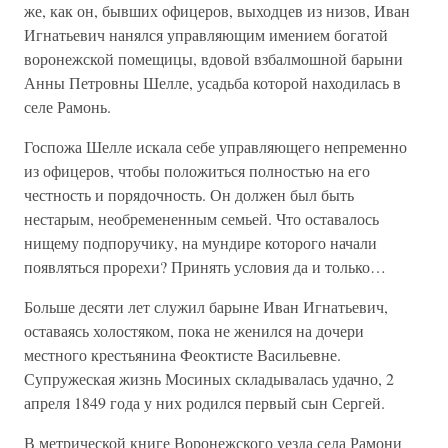
же, как он, бывших офицеров, выходцев из низов, Иван
Игнатьевич нанялся управляющим имением богатой
воронежской помещицы, вдовой взбалмошной барыни
Анны Петровны Шелле, усадьба которой находилась в
селе Рамонь.
Госпожа Шелле искала себе управляющего непременно
из офицеров, чтобы положиться полностью на его
честность и порядочность. Он должен был быть
нестарым, необремененным семьей. Что оставалось
нищему подпоручику, на мундире которого начали
появляться прорехи? Принять условия да и только…
Больше десяти лет служил барыне Иван Игнатьевич,
оставаясь холостяком, пока не женился на дочери
местного крестьянина Феоктисте Васильевне.
Супружеская жизнь Мосиных складывалась удачно, 2
апреля 1849 года у них родился первый сын Сергей.
В метрической книге Воронежского уезда села Рамони