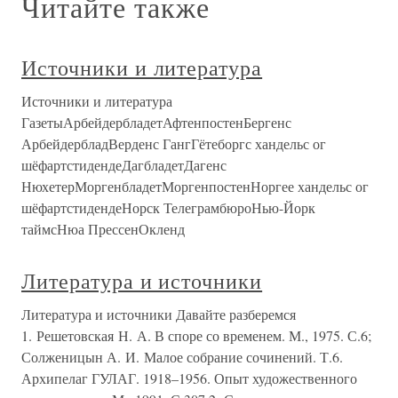
Читайте также
Источники и литература
Источники и литература
ГазетыАрбейдербладетАфтенпостенБергенс
АрбейдербладВерденс ГангГётеборгс хандельс ог
шёфартстидендеДагбладетДагенс
НюхетерМоргенбладетМоргенпостенНоргее хандельс ог
шёфартстидендеНорск ТелеграмбюроНью-Йорк
таймсНюа ПрессенОкленд
Литература и источники
Литература и источники Давайте разберемся
1. Решетовская Н. А. В споре со временем. М., 1975. С.6;
Солженицын А. И. Малое собрание сочинений. Т.6.
Архипелаг ГУЛАГ. 1918–1956. Опыт художественного