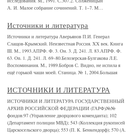
исследования. М., 1991. С.307.2. Солженицын
А. И. Малое собрание сочинений. Т. 1–7. М…
Источники и литература
Источники и литература Аверьянов П.И. Генерал
Слащов-Крымский. Неизвестная Россия. XX век. Книга
III. М., 1993.АПРФ. Ф. 3. Он. 3. Д. 241. Л. 83.АПРФ. Ф.
63. On. 1. Д. 241. Л. 69–80.Белозерская-Булгакова Л.E.
Воспоминания. М., 1989.Бобров С. Видно, не испила я
ещё горькой чаши моей. Станица. № 1, 2004.Большая
ИСТОЧНИКИ И ЛИТЕРАТУРА
ИСТОЧНИКИ И ЛИТЕРАТУРА ГОСУДАРСТВЕННЫЙ
АРХИВ РОССИЙСКОЙ ФЕДЕРАЦИИ (ГАРФ)№№
фондов:97 (Управление дворцового коменданта); 102
(Департамент полиции МВД); 543 (Коллекция рукописей
Царскосельского дворца); 553 (П. К. Бенкендорф); 570 (А.