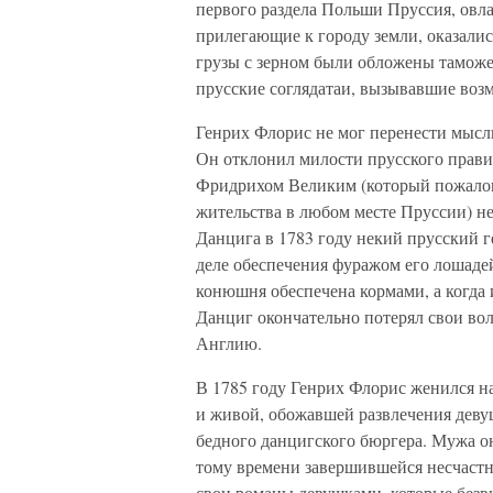
первого раздела Польши Пруссия, овла
прилегающие к городу земли, оказалис
грузы с зерном были обложены тамож
прусские соглядатаи, вызывавшие воз
Генрих Флорис не мог перенести мысль
Он отклонил милости прусского правит
Фридрихом Великим (который пожалова
жительства в любом месте Пруссии) не
Данцига в 1783 году некий прусский 
деле обеспечения фуражом его лошадей
конюшня обеспечена кормами, а когда и
Данциг окончательно потерял свои вол
Англию.
В 1785 году Генрих Флорис женился н
и живой, обожавшей развлечения девуш
бедного данцигского бюргера. Мужа он
тому времени завершившейся несчастн
свои романы девушками, которые безв