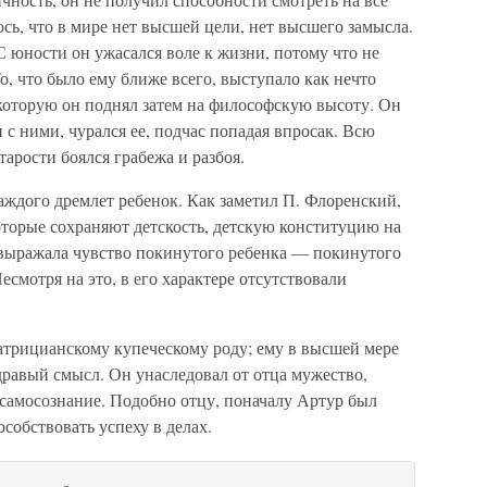
сь, что в мире нет высшей цели, нет высшего замысла.
С юности он ужасался воле к жизни, потому что не
о, что было ему ближе всего, выступало как нечто
, которую он поднял затем на философскую высоту. Он
 с ними, чурался ее, подчас попадая впросак. Всю
старости боялся грабежа и разбоя.
каждого дремлет ребенок. Как заметил П. Флоренский,
которые сохраняют детскость, детскую конституцию на
 выражала чувство покинутого ребенка — покинутого
Несмотря на это, в его характере отсутствовали
атрицианскому купеческому роду; ему в высшей мере
дравый смысл. Он унаследовал от отца мужество,
е самосознание. Подобно отцу, поначалу Артур был
собствовать успеху в делах.