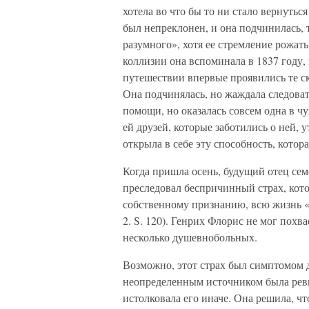
хотела во что бы то ни стало вернуть
был непреклонен, и она подчинилась, 
разумного», хотя ее стремление рожат
коллизии она вспоминала в 1837 году,
путешествии впервые проявились те с
Она подчинялась, но жаждала следоват
помощи, но оказалась совсем одна в ч
ей друзей, которые заботились о ней, 
открыла в себе эту способность, котор
Когда пришла осень, будущий отец сем
преследовал беспричинный страх, кот
собственному признанию, всю жизнь «вс
2. S. 120). Генрих Флорис не мог похв
несколько душевнобольных.
Возможно, этот страх был симптомом 
неопределенным источником была ревн
истолковала его иначе. Она решила, чт