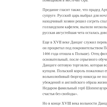
Предание гласит также, что прадед Ар
супруге. Русский царь выбрал для ночл
находчивый хозяин решил согреть спа
голландским кафелем, вылили нескольк
русская августейшая чета осталась довол
Еще в XVII веке Данциг служил перев
он процветал под покровительством П
1466 года отошла к Польше). Отец фил
основательный, после серьезного обуч
Данциге оптовую торговлю, которая вс
купцом. Польский король пожаловал ем
вольнолюбивый бюргер никогда не пол
убеждений и английского образа жизн
Недаром фамильный герб Шопенгауэров 
счастья без свободы».
Но в конце XVIII века вольности Данци