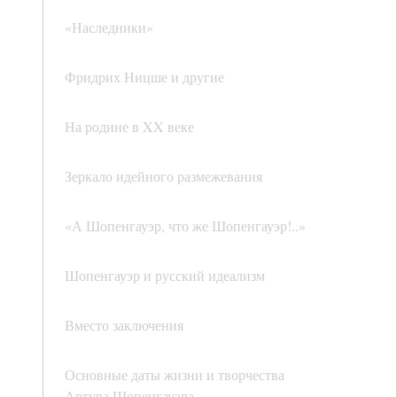
«Наследники»
Фридрих Ницше и другие
На родине в XX веке
Зеркало идейного размежевания
«А Шопенгауэр, что же Шопенгауэр!..»
Шопенгауэр и русский идеализм
Вместо заключения
Основные даты жизни и творчества
Артура Шопенгауэра