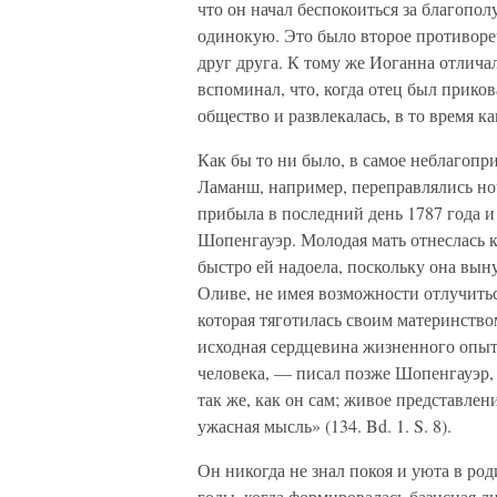
что он начал беспокоиться за благопол
одинокую. Это было второе противореч
друг друга. К тому же Иоганна отлича
вспоминал, что, когда отец был прико
общество и развлекалась, в то время как
Как бы то ни было, в самое неблагопр
Ламанш, например, переправлялись ноч
прибыла в последний день 1787 года и 
Шопенгауэр. Молодая мать отнеслась к 
быстро ей надоела, поскольку она вын
Оливе, не имея возможности отлучиться
которая тяготилась своим материнство
исходная сердцевина жизненного опыта
человека, — писал позже Шопенгауэр, —
так же, как он сам; живое представле
ужасная мысль» (134. Bd. 1. S. 8).
Он никогда не знал покоя и уюта в ро
годы, когда формировалась базисная ли