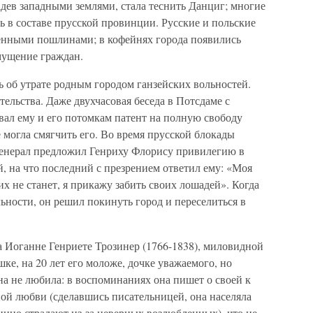
дев западными землями, стала теснить Данциг; многие
ь в составе прусской провинции. Русские и польские
енными пошлинами; в кофейнях города появились
мущение граждан.
 об утрате родным городом ганзейских вольностей.
ельства. Даже двухчасовая беседа в Потсдаме с
л ему и его потомкам патент на полную свободу
 могла смягчить его. Во время прусской блокады
генерал предложил Генриху Флорису привилегию в
, на что последний с презрением ответил ему: «Моя
х не станет, я прикажу забить своих лошадей». Когда
ьности, он решил покинуть город и переселиться в
а Иоганне Генриете Трозинер (1766-1838), миловидной
ке, на 20 лет его моложе, дочке уважаемого, но
а не любила: в воспоминаниях она пишет о своей к
ой любви (сделавшись писательницей, она населяла
инно страдают из-за неверных возлюбленных), что не