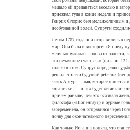
мешало ей предаваться веселью в заго
приезжал туда в конце недели и приво
Генрих Флорис был меланхоличным и д
необузданной волей. Супруги сходили
Летом 1787 года они отправились в пе
мир. Она была в восторге: «Я поеду п
меня закружилась голова от радости, 
это нечаянное счастье...» (цит. по: 12
только в этом. Супруг определял судь
решил, что его будущий ребенок (непре
звать Артур — имя, которое пишется и
английски, — и что будет он англичан
причем раньше, чем это осознала жена
философа («Шопенгауэр и бурные годы
забеременела, он отправился через Го
почву для окончательного переселения
Как только Иоганна поняла, что стане