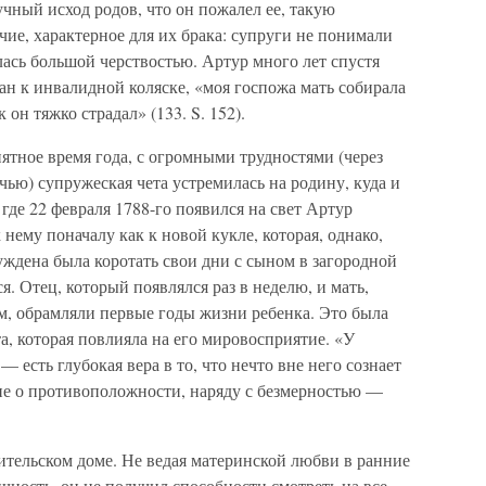
учный исход родов, что он пожалел ее, такую
ие, характерное для их брака: супруги не понимали
лась большой черствостью. Артур много лет спустя
ван к инвалидной коляске, «моя госпожа мать собирала
 он тяжко страдал» (133. S. 152).
иятное время года, с огромными трудностями (через
ью) супружеская чета устремилась на родину, куда и
где 22 февраля 1788-го появился на свет Артур
нему поначалу как к новой кукле, которая, однако,
уждена была коротать свои дни с сыном в загородной
. Отец, который появлялся раз в неделю, и мать,
м, обрамляли первые годы жизни ребенка. Это была
, которая повлияла на его мировосприятие. «У
 есть глубокая вера в то, что нечто вне него сознает
ние о противоположности, наряду с безмерностью —
дительском доме. Не ведая материнской любви в ранние
чность, он не получил способности смотреть на все