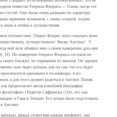
родном поместье Генриха Флориса — Оливе, когда тот
зил гостей. Они были очень разными по характеру:
аже мрачным человеком, с очень сильной, подчас
сь лишь в любви к путешествиям.
рвое путешествие. Генрих Флорис хотел показать жене
утешествовать, путешествовать! Увижу Англию!.. У
когда мой муж объявил мне о своем намерении дать мне
4. S. 18). Но намерение Генриха Флориса состояло не
бы своих близких, не спрашивая их мнения. Он заранее
менно сын) будет купцом, как он сам, что его будут
 произносится одинаково и по-немецки, и по-
ином, а для этого должен родиться в Англии. Поняв,
, как предполагает автор новейшей биографии
 философии») Рудигер Сафрански (124), что она
лландию и Гавр в Лондон. Его целью было подготовить
 в Англию.
т матерью, между супругами возник конфликт: она