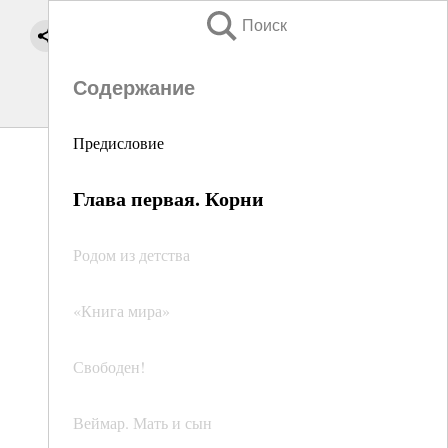
Поиск
Содержание
Предисловие
Глава первая. Корни
Родом из детства
«Книга мира»
Свободен!
Веймар. Мать и сын