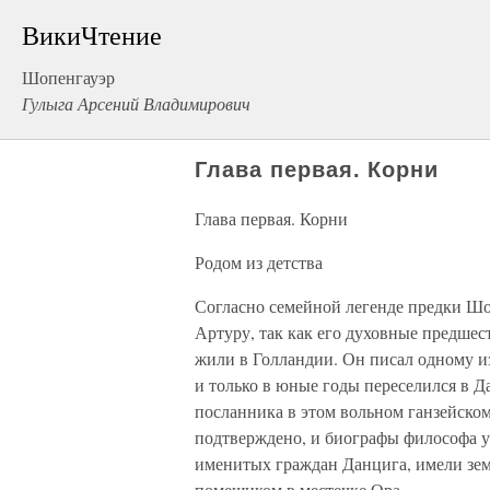
ВикиЧтение
Шопенгауэр
Гулыга Арсений Владимирович
Глава первая. Корни
Глава первая. Корни
Родом из детства
Согласно семейной легенде предки Шо
Артуру, так как его духовные предше
жили в Голландии. Он писал одному из
и только в юные годы переселился в Да
посланника в этом вольном ганзейском
подтверждено, и биографы философа у
именитых граждан Данцига, имели зем
помещиком в местечке Ора.