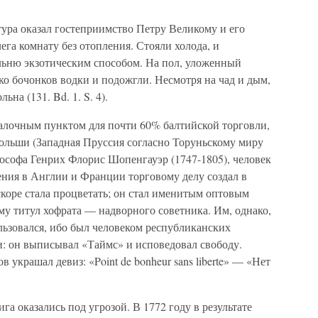
тура оказал гостеприимство Петру Великому и его
ега комнату без отопления. Стояли холода, и
льню экзотическим способом. На пол, уложенный
о бочонков водки и подожгли. Несмотря на чад и дым,
ьна (131. Bd. 1. S. 4).
алочным пунктом для почти 60% балтийской торговли,
ольши (Западная Пруссия согласно Торуньскому миру
ософа Генрих Флорис Шопенгауэр (1747-1805), человек
ения в Англии и Франции торговому делу создал в
коре стала процветать; он стал именитым оптовым
у титул хофрата — надворного советника. Им, однако,
ьзовался, ибо был человеком республиканских
и: он выписывал «Таймс» и исповедовал свободу.
украшал девиз: «Point de bonheur sans liberte» — «Нет
га оказались под угрозой. В 1772 году в результате