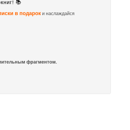
книг! 📚
писки в подарок
и наслаждайся
омительным фрагментом.