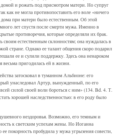
ся домой и рожать под присмотром матери. Но супруг
так как не могла противопоставить его воле «ничего
ь дома при матери было естественным. Об этой
 много лет спустя после смерти мужа. Именно в
крытые противоречия, которые определяли их брак.
ь своим естественным склонностям; она нуждалась в
ужой стране. Однако ее талант общения скоро подарил
утешали ее и сулили поддержку. Здесь она ненароком
ая весьма пригодилась ей в жизни.
ейства затосковал в туманном Альбионе: его
орый унаследовал Артур, вынужденный, по его
ей силой своей воли бороться с ним» (134. Bd. 4. Т.
астать хорошей наследственностью: в его роду было
душевного нездоровья. Возможно, его темным и
ость к светским успехам жены. Но Иоганна
о ее покорность пробудила у мужа угрызения совести,