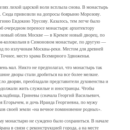
елях лихой царской воли всплыла снова. В монастырь
 Сюда привозили на допросы боярыню Морозову.
ягиню Евдокию Урусову. Казалось, тем легче было
об очередном переносе монастыря: архитектору
 новый облик Москве — в Кремле новый дворец, по
ам-колокольня в Симоновом монастыре, по другую —
од по излучинам Москвы-реки. Местом для древней
 Точнее, место храма Всемирного Здвиженья.
ень мал. Никто не предполагал, что монастырь так
ешние дворы стали дробиться на все более мелкие.
ло дворян, преобладали представители духовенства и
продолжали жить служилые и иностранцы. Чтобы
кладбища, Гриневы (сначала Георгий Васильевич,
я Егорычем, и дочь Ираида Георгиевна, по мужу
ков своей земли «на вечное поминовение родных».
му монастырю не суждено было сохраниться. В начале
рана в связи с реконструкцией города, а на месте