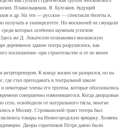
визин, Плавильщиков, Я. Булгаков, будущий
хов и др. На эти — русские — спектакли билеты и,
ло получать в университете. Но москвичей не смущали
е, среди которых особенно шумным успехом
 Здесь же Д. Локателли познакомил московскую
е деревянное здание театра разрушилось, как
ого поспешения» при строительстве и от не менее
м антрепренером. К концу жизни он разорился, но на
рг, где стал преподавать в театральной школе
 и некоторые члены его труппы, которые обосновались
у времени совершенно изменившегося. Когда дворцовые
о село, освободили от натурального тягла, многие
ались в Москву. Стромынский тракт теперь был
тавлялись товары на Нижегородскую ярмарку. Хозяева
ладимирке. Дворы соратников Петра давно были