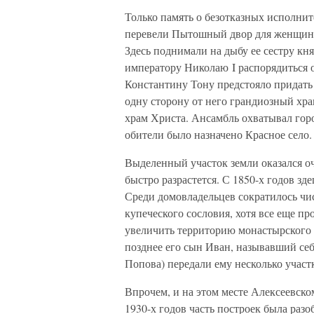
Только память о безотказных исполнит
перевели Пытошный двор для женщин.
Здесь поднимали на дыбу ее сестру кн
императору Николаю I распорядиться 
Константину Тону предстояло придать
одну сторону от него грандиозный хр
храм Христа. Ансамбль охватывал гор
обители было назначено Красное село.
Выделенный участок земли оказался оч
быстро разрастется. С 1850-х годов зд
Среди домовладельцев сократилось чис
купеческого сословия, хотя все еще 
увеличить территорию монастырского 
позднее его сын Иван, называвший себ
Попова) передали ему несколько участ
Впрочем, и на этом месте Алексеевско
1930-х годов часть построек была разоб