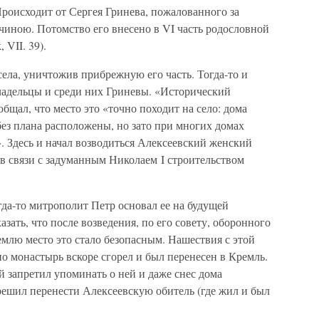
роисходит от Сергея Гринева, пожалованного за
тчиною. Потомство его внесено в VI часть родословной
VII. 39).
села, уничтожив прибрежную его часть. Тогда-то и
адельцы и среди них Гриневы. «Исторический
бщал, что место это «точно походит на село: дома
без плана расположены, но зато при многих домах
 Здесь и начал возводиться Алексеевский женский
в связи с задуманным Николаем I строительством
гда-то митрополит Петр основал ее на будущей
азать, что после возведения, по его совету, оборонного
емлю место это стало безопасным. Нашествия с этой
но монастырь вскоре сгорел и был перенесен в Кремль.
 запретил упоминать о ней и даже снес дома
 решил перенести Алексеевскую обитель (где жил и был