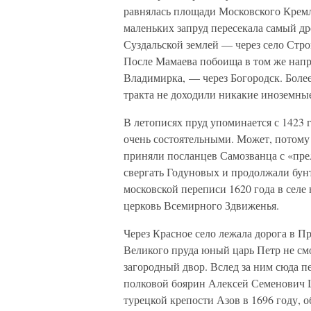
равнялась площади Московского Кремля
маленьких запруд пересекала самый д
Суздальской землей — через село Стр
После Мамаева побоища в том же напр
Владимирка, — через Богородск. Более
тракта не доходили никакие иноземны
В летописях пруд упоминается с 1423 
очень состоятельными. Может, потому
приняли посланцев Самозванца с «пре
свергать Годуновых и продолжали бунт
московской переписи 1620 года в селе
церковь Всемирного Здвиженья.
Через Красное село лежала дорога в П
Великого пруда юный царь Петр не смо
загородный двор. Вслед за ним сюда п
полковой боярин Алексей Семенович 
турецкой крепости Азов в 1696 году, 