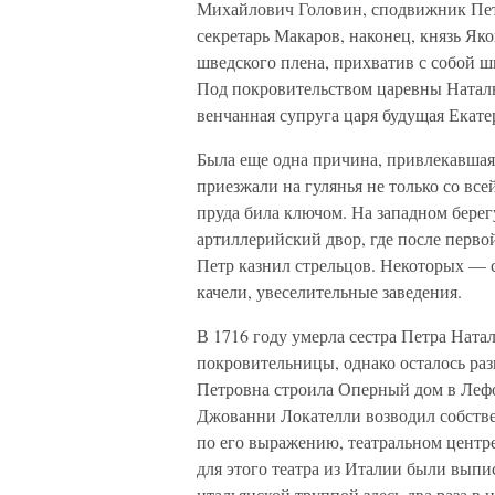
Михайлович Головин, сподвижник Пе
секретарь Макаров, наконец, князь Яко
шведского плена, прихватив с собой ш
Под покровительством царевны Наталь
венчанная супруга царя будущая Екате
Была еще одна причина, привлекавшая
приезжали на гулянья не только со вс
пруда била ключом. На западном бере
артиллерийский двор, где после перво
Петр казнил стрельцов. Некоторых — 
качели, увеселительные заведения.
В 1716 году умерла сестра Петра Ната
покровительницы, однако осталось раз
Петровна строила Оперный дом в Лефо
Джованни Локателли возводил собстве
по его выражению, театральном центр
для этого театра из Италии были вып
итальянской труппой здесь два раза в