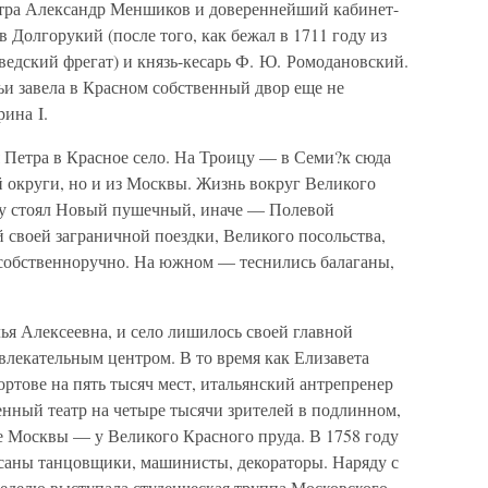
тра Александр Меншиков и довереннейший кабинет-
в Долгорукий (после того, как бежал в 1711 году из
ведский фрегат) и князь-кесарь Ф. Ю. Ромодановский.
и завела в Красном собственный двор еще не
рина I.
 Петра в Красное село. На Троицу — в Семи?к сюда
ей округи, но и из Москвы. Жизнь вокруг Великого
гу стоял Новый пушечный, иначе — Полевой
й своей заграничной поездки, Великого посольства,
собственноручно. На южном — теснились балаганы,
лья Алексеевна, и село лишилось своей главной
влекательным центром. В то время как Елизавета
ртове на пять тысяч мест, итальянский антрепренер
нный театр на четыре тысячи зрителей в подлинном,
е Москвы — у Великого Красного пруда. В 1758 году
исаны танцовщики, машинисты, декораторы. Наряду с
 неделю выступала студенческая труппа Московского