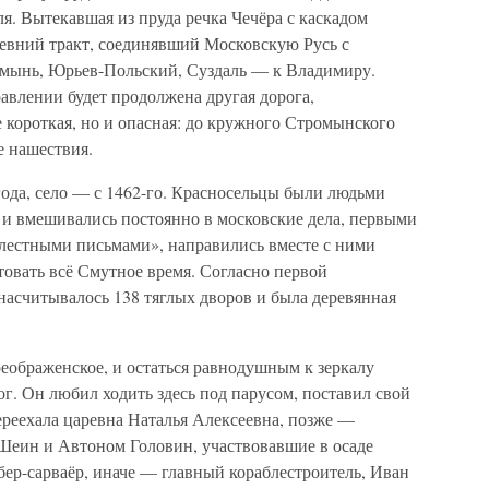
. Вытекавшая из пруда речка Чечёра с каскадом
ревний тракт, соединявший Московскую Русь с
омынь, Юрьев-Польский, Суздаль — к Владимиру.
авлении будет продолжена другая дорога,
 короткая, но и опасная: до кружного Стромынского
е нашествия.
года, село — с 1462-го. Красносельцы были людьми
 и вмешивались постоянно в московские дела, первыми
лестными письмами», направились вместе с ними
овать всё Смутное время. Согласно первой
 насчитывалось 138 тяглых дворов и была деревянная
реображенское, и остаться равнодушным к зеркалу
г. Он любил ходить здесь под парусом, поставил свой
ереехала царевна Наталья Алексеевна, позже —
Шеин и Автоном Головин, участвовавшие в осаде
обер-сарваёр, иначе — главный кораблестроитель, Иван