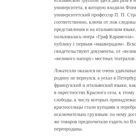
университета, в которую входили Фон
университетский профессор П. П. Стра
соответственно, ключи от лож следова
представления и на итальянском язык
пользовалась опера «Граф Карамелла».
публику с первым «машкерадом». Вскор
свидетельствуют документы, от «велик
«великого напору» местных театралов.
Локателли оказался не очень удачливы
родину не вернулся, а уехал в Петербу
французский и итальянский языки, как
в окрестностях Красного села, к этом
слободы, к числу которых принадлежал
красносельцы стали купцами и перебр
исключительно грузовым: по нему дос
же товаров предпочитали ездить по В
перепроданы.