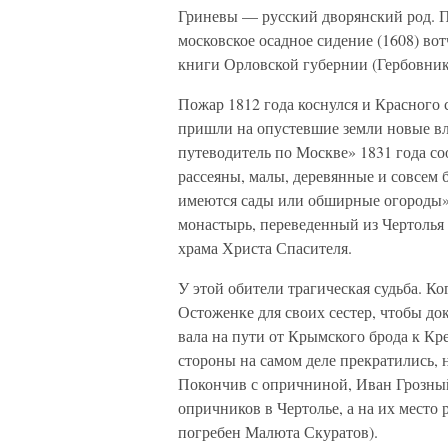
Гриневы — русский дворянский род. П
московское осадное сидение (1608) во
книги Орловской губернии (Гербовник, 
Пожар 1812 года коснулся и Красного 
пришли на опустевшие земли новые вл
путеводитель по Москве» 1831 года соо
рассеяны, малы, деревянные и совсем 
имеются сады или обширные огороды».
монастырь, переведенный из Чертолья 
храма Христа Спасителя.
У этой обители трагическая судьба. Ко
Остоженке для своих сестер, чтобы док
вала на пути от Крымского брода к Кр
стороны на самом деле прекратились, 
Покончив с опричниной, Иван Грозный
опричников в Чертолье, а на их место
погребен Малюта Скуратов).