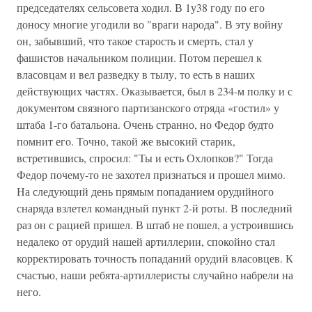
председателях сельсовета ходил. В 1у38 году по его
доносу многие угодили во "враги народа". В эту войну
он, забывший, что такое старость и смерть, стал у
фашистов начальником полиции. Потом перешел к
власовцам и вел разведку в тылу, то есть в наших
действующих частях. Оказывается, был в 234-м полку и с
документом связного партизанского отряда «гостил» у
штаба 1-го батальона. Очень странно, но Федор будто
помнит его. Точно, такой же высокий старик,
встретившись, спросил: "Ты и есть Охлопков?" Тогда
Федор почему-то не захотел признаться и прошел мимо.
На следующий день прямым попаданием орудийного
снаряда взлетел командный пункт 2-й роты. В последний
раз он с рацией пришел. В штаб не пошел, а устроившись
недалеко от орудий нашей артиллерии, спокойно стал
корректировать точность попаданий орудий власовцев. К
счастью, наши ребята-артиллеристы случайно набрели на
него.