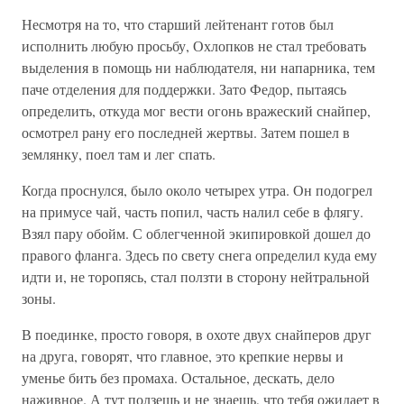
Несмотря на то, что старший лейтенант готов был
исполнить любую просьбу, Охлопков не стал требовать
выделения в помощь ни наблюдателя, ни напарника, тем
паче отделения для поддержки. Зато Федор, пытаясь
определить, откуда мог вести огонь вражеский снайпер,
осмотрел рану его последней жертвы. Затем пошел в
землянку, поел там и лег спать.
Когда проснулся, было около четырех утра. Он подогрел
на примусе чай, часть попил, часть налил себе в флягу.
Взял пару обойм. С облегченной экипировкой дошел до
правого фланга. Здесь по свету снега определил куда ему
идти и, не торопясь, стал ползти в сторону нейтральной
зоны.
В поединке, просто говоря, в охоте двух снайперов друг
на друга, говорят, что главное, это крепкие нервы и
уменье бить без промаха. Остальное, дескать, дело
наживное. А тут ползешь и не знаешь, что тебя ожидает в