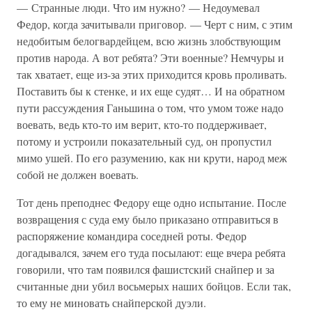
— Странные люди. Что им нужно? — Недоумевал
Федор, когда зачитывали приговор. — Черт с ним, с этим
недобитым белогвардейцем, всю жизнь злобствующим
против народа. А вот ребята? Эти военные? Немчуры и
так хватает, еще из-за этих приходится кровь проливать.
Поставить бы к стенке, и их еще судят… И на обратном
пути рассуждения Ганьшина о том, что умом тоже надо
воевать, ведь кто-то им верит, кто-то поддерживает,
потому и устроили показательный суд, он пропустил
мимо ушей. По его разумению, как ни крути, народ меж
собой не должен воевать.
Тот день преподнес Федору еще одно испытание. После
возвращения с суда ему было приказано отправиться в
распоряжение командира соседней роты. Федор
догадывался, зачем его туда посылают: еще вчера ребята
говорили, что там появился фашистский снайпер и за
считанные дни убил восьмерых наших бойцов. Если так,
то ему не миновать снайперской дуэли.