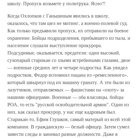
школу. Пропуск возьмете у политрука. Ясно?!
Когда Охлопков с Ганьшиным явились в школу,
оказалось, что там шел не митинг, а военно-полевой суд.
Как только предъявили пропуск, их отправили на боевое
охранение. Бойцы подразделения, прибывшего из тыла, и
население слушали выступление прокурора.
Подсудимые, оказывается, предатели: один высокий,
сухопарый старикан со злыми ястребиными глазами, двое
— военные средних лет и четыре подростка. Как увидел
подростков, Федор вспомнил пацана из «ремесленного»,
который швырнул под их машину гранату. А эти были из
лазутчиков, отправляемых — фашистами на «охоту» за
нашими офицерами. Военные — оба власовцы, бойцы
РОА, то есть "русской освободительной армии". Один из
них, как сказал прокурор, у нас еще кадровым был.
Старикан-то, Ефим Глушков, самый матерый из всей этой
компании. В гражданскую — белый офицер. Затем сумел
замести следы и занимал разные должности. Даже в