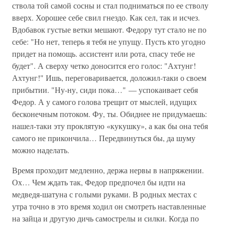
ствола той самой сосны и стал подниматься по ее стволу
вверх. Хорошее себе свил гнездо. Как сел, так и исчез.
Вдобавок густые ветки мешают. Федору тут стало не по
себе: "Но нет, теперь я тебя не упущу. Пусть кто угодно
придет на помощь. ассистент или рота, спасу тебе не
будет". А сверху четко доносится его голос: "Ахтунг!
Ахтунг!" Ишь, переговаривается, доложил-таки о своем
прибытии. "Ну-ну, сиди пока…" — успокаивает себя
Федор. А у самого голова трещит от мыслей, идущих
бесконечным потоком. Фу, ты. Обиднее не придумаешь:
нашел-таки эту проклятую «кукушку», а как бы она тебя
самого не прикончила… Передвинуться бы, да шуму
можно наделать.
Время проходит медленно, держа нервы в напряжении.
Ох… Чем ждать так, Федор предпочел бы идти на
медведя-шатуна с голыми руками. В родных местах с
утра точно в это время ходил он смотреть наставленные
на зайца и другую дичь самострелы и силки. Когда по