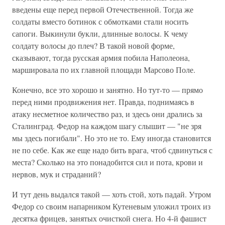
введены еще перед первой Отечественной. Тогда же
солдаты вместо ботинок с обмотками стали носить
сапоги. Выкинули букли, длинные волосы. К чему
солдату волосы до плеч? В такой новой форме,
сказывают, тогда русская армия побила Наполеона,
маршировала по их главной площади Марсово Поле.
Конечно, все это хорошо и занятно. Но тут-то — прямо
перед ними продвижения нет. Правда, поднимаясь в
атаку несметное количество раз, и здесь они дрались за
Сталинград. Федор на каждом шагу слышит — "не зря
мы здесь погибали". Но это не то. Ему иногда становится
не по себе. Как же еще надо бить врага, чтоб сдвинуться с
места? Сколько на это понадобится сил и пота, крови и
нервов, мук и страданий?
И тут день выдался такой — хоть стой, хоть падай. Утром
Федор со своим напарником Кутеневым уложил троих из
десятка фрицев, занятых очисткой снега. Но 4-й фашист