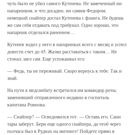
чуть было не убил самого Кутенева. Не замеченный ни
напарником, и что досадно, ни самим Федором,
немецкий снайпер достал Кутенева с фланга. Не будешь
же сам себя отдавать под трибунал. Одно хорошо, что
напарник отделался ранением…
Кутенев ходил у него в напарниках всего с месяц и успел
довести счет до 45. Жалко расставаться с таким… Не
стонал, шел сам. Еще успокаивал его:
— Федь, ты не переживай. Скоро вернусь к тебе. Так и
знай.
На пути к медсанбату встретился им командир роты,
заменивший отправленного недавно в госпиталь
капитана Ровнова.
— Снайпер? — Осведомился тот. — Оставь его. Сани
тары заберут. Бери еще одного снайпера, да чтоб через
полчаса был в Руднах на митинге! Пойдете прямо в