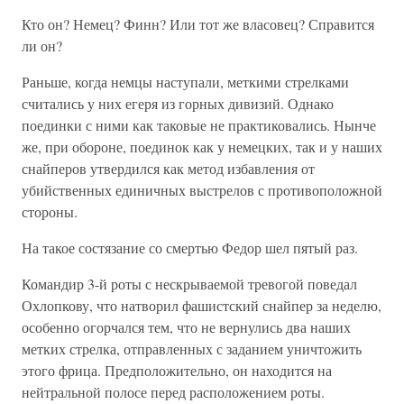
Кто он? Немец? Финн? Или тот же власовец? Справится
ли он?
Раньше, когда немцы наступали, меткими стрелками
считались у них егеря из горных дивизий. Однако
поединки с ними как таковые не практиковались. Нынче
же, при обороне, поединок как у немецких, так и у наших
снайперов утвердился как метод избавления от
убийственных единичных выстрелов с противоположной
стороны.
На такое состязание со смертью Федор шел пятый раз.
Командир 3-й роты с нескрываемой тревогой поведал
Охлопкову, что натворил фашистский снайпер за неделю,
особенно огорчался тем, что не вернулись два наших
метких стрелка, отправленных с заданием уничтожить
этого фрица. Предположительно, он находится на
нейтральной полосе перед расположением роты.