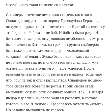
мести" часто стали появляться в газетах.
Снайперы в течение нескольких недель так и жили.
Однажды, когда занесло дорогу Грязодубово-Бердяеве,
получили приказ пойти вместе со своей ротой на очистку
этой дороги. Работа — не бой. И бойцы были рады. Но
без налета немецких штурмовиков не обошлось… Жертв
было немного. Зато, как на грех, из группы снайперов
был тяжело ранен сам командир — молоденький
младший лейтенант. Жалко было парня. Как сам говорил,
не только воевать, но и оглянуться не успел. Если жив
останется, то все это ничего — еще успеется. После
ранения лейтенанта то ли замены не нашлось, то ли еще
что, группа так и стала распадаться. Снайперов по двое-
трое снова понасовали по ротам. И они снова стали
выполнять обязанности обычных бойцов. Так, 31 января
Федор у деревни Дуброво ходил в разведку, в составе
которой было 30 человек. Требовалось захватить «языка».
Но задание выполнить не удалось.