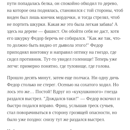
пути попадалась белка, он спокойно обходил то дерево,
на которое она поднялась, становился с той стороны, чтоб
виден был лишь кончик мордочки, и тогда стрелял, чтоб
не портить шкурки. Какая же это была легкая забава! А
здесь на дереве — фашист. Он обойти себя не даст, хотя
его шкурку Федор беречь не собирался. "Как же так, что-
то должно быть видно от дьявола этого!" Федор
приподнял винтовку и направил оптику на гнездо, где
сидел противник. Тут-то увидел голенище! Теперь уже
легче: примерно понятно, где туловище, где голова.
Прошло десять минут, затем еще полчаса. Ни одну дичь
Федор столько не стерег. Осенью на сохатого ходил. Но
лось это же… Постой! Вдруг из «кукушкиного» гнезда
раздался выстрел. "Дождался-таки!" — Федор вскочил и
быстро подался вправо. Фриц, услышав треск сучьев,
стал поворачиваться в сторону грозящей опасности, но
было уже поздно: снизу тут же раздался выстрел.