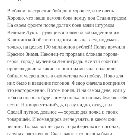
В общем, настроение бойцов и хорошее, и не очень.
Хорошо, что наши намяли бока немцу под Сталинградом.
На своем фронте после долгих боев взяли штурмом
Великие Луки. Трудящиеся только освобожденной им
Калининской области подписались на заем, подумать
только, на целых 130 миллионов рублей! Полку вручили
Красное Знамя. Наконец-то прорвана блокада города-
героя, города-мученика Ленинграда. Все эти события,
происшедшие за какие-то полтора месяца, подарили
бойцам уверенность в окончательную победу. Ново для
них было и введение погонов. Федор сначала воспринял
это настороженно. Потом понял. И на самом деле, если у
тебя на погонах будет номер полка, по-иному будешь себя
вести. Натвори что-нибудь, сразу видно, откуда ты.
Сделай путное, дельное — хорошо для полка и твоих
товарищей. И командиров легче узнать, в каком они
звании. Только вот не сразу-то разберешься в погонах,
галунах, звездочках. Сказывают, что погоны были