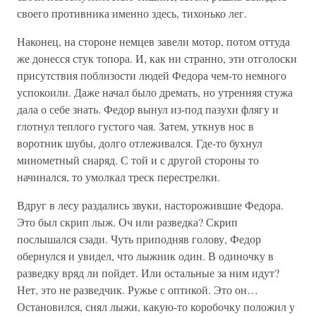
своего противника именно здесь, тихонько лег.
Наконец, на стороне немцев завели мотор, потом оттуда
же донесся стук топора. И, как ни странно, эти отголоски
присутствия поблизости людей Федора чем-то немного
успокоили. Даже начал было дремать, но утренняя стужа
дала о себе знать. Федор вынул из-под пазухи флягу и
глотнул теплого густого чая. Затем, уткнув нос в
воротник шубы, долго отлеживался. Где-то бухнул
минометный снаряд. С той и с другой стороны то
начинался, то умолкал треск перестрелки.
Вдруг в лесу раздались звуки, насторожившие Федора.
Это был скрип лыж. Оч или разведка? Скрип
послышался сзади. Чуть приподняв голову, Федор
обернулся и увидел, что лыжник один. В одиночку в
разведку вряд ли пойдет. Или остальные за ним идут?
Нет, это не разведчик. Ружье с оптикой. Это он…
Остановился, снял лыжи, какую-то коробочку положил у