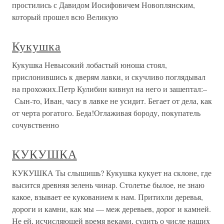
простились с Давидом Иосифовичем Новоплянским,
который прошел всю Великую
Кукушка
Кукушка Невысокий лобастый юноша стоял,
прислонившись к дверям лавки, и скучливо поглядывал
на прохожих.Петр Кулибин кивнул на него и зашептал:–
Сын-то, Иван, часу в лавке не усидит. Бегает от дела, как
от черта рогатого. Беда!Оглаживая бороду, покупатель
сочувственно
КУКУШКА
КУКУШКА Ты слышишь? Кукушка кукует на склоне, где
высится древняя зелень чинар. Столетье былое, не знаю
какое, взывает ее кукованием к нам. Притихли деревья,
дороги и камни, как мы — меж деревьев, дорог и камней.
Не ей, исчисляющей время веками, судить о числе наших