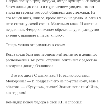
Набрав полную грудь воздуха, Федор крякнул и сплюнул.
Затем дошел до сосны и с удивлением увидел, что тот
висел на веревке, которой обвязался для страховки. Из
его вещей вниз, ничего, кроме шапки не упало. А рация у
него стояла у самой сосны. Маленькая такая. И антенна
не длинная. Федор кинжалом обрезал шнур и, раскрутив
антенну, привязал аппарат к поясу.
Теперь можно отправляться к своим.
Когда средь бела дня переполз нейтральную и дошел до
расположения 3-й роты, старший лейтенант с радостью
выслушал доклад Охлопкова.
— Это его лист? С шапки взял? И рацию доставил.
Молодчина! — И поздравил его не по-уставному, взяв в
объятия. — «Кукушка», значит? Значит, все с ним? Ишь,
как здорово!
Командир повел Федора в свой КП и спросил: