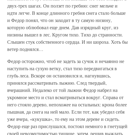
двух-трех шагах. Он ползет по гребню: снег мельче и
идти легче. В конце длинного гребня снега стало больше
и Федор понял, что он заходит в ту самую низину,
которую облюбовал еще днем. Дав изрядный круг, из
низины вышел в лес. Кругом тихо. Тихо до странности.
Слышен стук собственного сердца. И ни шороха. Хоть бы
ветер поднялся…
Федор осторожно, чтоб не задеть за сучок и нечаянно не
наступить на сухую ветку, стал тихо передвигаться в
глубь леса. Вскоре он остановился и, нагнувшись,
принялся рассматривать лыжню. След твердый,
вчерашний. Недалеко от той лыжни Федор набрел на
укромное место и стал всматриваться вокруг. Справа от
него стояло дерево, непохожее на остальных: крона более
пышная, да снега на ней мало. Если тот, как убедил себя
уже вчера, «кукушка», то ему на этом дереве и сидеть.
Федор еще раз прислушался, постоял немного в гнетущей
своей невозмутимостью тишине, затем, решив выждать