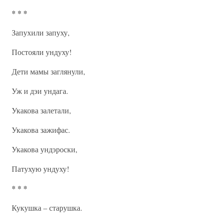
* * *
Запухили запуху,
Постояли ундуху!
Дети мамы заглянули,
Уж и дэи ундага.
Укакова залетали,
Укакова зажифас.
Укакова ундэроски,
Патухую ундуху!
* * *
Кукушка – старушка.