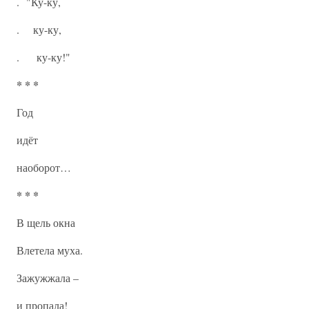
. "Ку-ку,
. ку-ку,
. ку-ку!"
* * *
Год
идёт
наоборот…
* * *
В щель окна
Влетела муха.
Зажужжала –
и пропала!