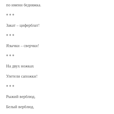
по имени бедняжка.
* * *
Закат – циферблат!
* * *
Язычки – сверчки!
* * *
На двух ножках
Улетели сапожки!
* * *
Рыжий верблюд,
Белый верблюд,