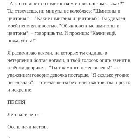
"А кто говорит на шмитэнском и цвитонском языках?"
Ты отвечаешь, ни минуты не колеблясь: "Шмитэны и
цвитоны!" – "Какие шмитэны и цвитоны?" Ты удивлен
моей непонятливостью. "Обыкновенные шмитэны и
цвитоны", – говоришь ты. И просишь: "Качни ещё,
пожалуйста!"
Я раскачиваю качели, на которых ты сидишь, в
нетерпении болтая ногами, и твой голосок опять звенит в
зелёном дворике… "Ты так много песен знаешь!" – с
уважением говорит девочка постарше. "Я сколько угодно
песен знаю", – отвечаешь ты без тени хвастовства, просто
и искренне.
ПЕСНЯ
Лето кончается –
Осень начинается…