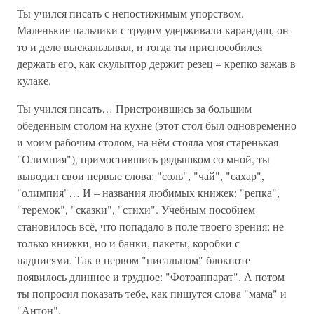
Ты учился писать с непостижимым упорством.
Маленькие пальчики с трудом удерживали карандаш, он
то и дело выскальзывал, и тогда ты приспособился
держать его, как скульптор держит резец – крепко зажав в
кулаке.
Ты учился писать… Пристроившись за большим
обеденным столом на кухне (этот стол был одновременно
и моим рабочим столом, на нём стояла моя старенькая
"Олимпия"), примостившись рядышком со мной, ты
выводил свои первые слова: "соль", "чай", "сахар",
"олимпия"… И – названия любимых книжек: "репка",
"теремок", "сказки", "стихи". Учебным пособием
становилось всё, что попадало в поле твоего зрения: не
только книжки, но и банки, пакеты, коробки с
надписями. Так в первом "писальном" блокноте
появилось длинное и трудное: "Фотоаппарат". А потом
ты попросил показать тебе, как пишутся слова "мама" и
"Антон".