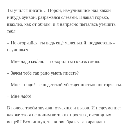
Ты учился писать… Порой, измучившись над какой-
нибудь буквой, разражался слезами. Плакал горько,
взахлеб, как от обиды, и я напрасно пыталась утешить
тебя.
– Не огорчайся, ты ведь ещё маленький, подрастешь –
научишься.
– Мне надо
сейчас
! – говорил ты сквозь слёзы.
– Зачем тебе так рано уметь писать?
– Мне – надо! – с недетской убежденностью повторял ты.
– Мне
надо
!
В голосе твоём звучали отчаянье и вызов. И недоумение:
как же это я не понимаю таких простых, очевидных
вещей? Всхлипнув, ты вновь брался за карандаш…