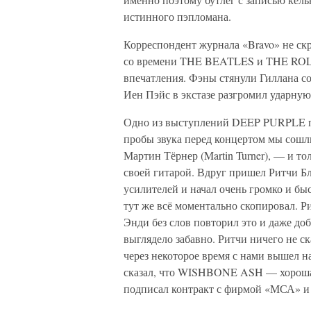
истинного пэпломана.
Корреспондент журнала «Bravo» не скр
со времени THE BEATLES и THE ROLL
впечатления. Фэны стянули Гиллана со
Иен Пэйс в экстазе разгромил ударну
Одно из выступлений DEEP PURPLE 
пробы звука перед концертом мы со
Мартин Тёрнер (Martin Turner), — и то
своей гитарой. Вдруг пришел Ритчи Б
усилителей и начал очень громко и быс
тут же всё моментально скопировал. Р
Энди без слов повторил это и даже до
выглядело забавно. Ритчи ничего не с
через некоторое время с нами вышел на
сказал, что WISHBONE ASH — хорошая
подписал контракт с фирмой «МСА» и 