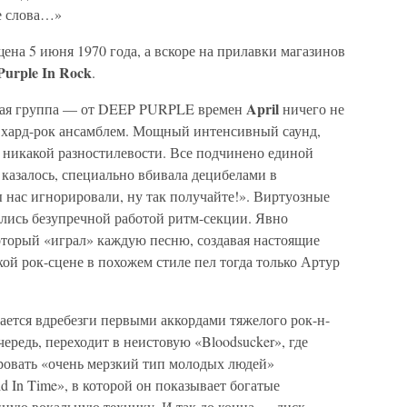
е слова…»
ена 5 июня 1970 года, а вскоре на прилавки магазинов
Purple In Rock
.
April
ругая группа — от DEEP PURPLE времен
ничего не
 хард-рок ансамблем. Мощный интенсивный саунд,
 никакой разностилевости. Все подчинено единой
 казалось, специально вбивала децибелами в
 нас игнорировали, ну так получайте!». Виртуозные
лись безупречной работой ритм-секции. Явно
оторый «играл» каждую песню, создавая настоящие
ой рок-сцене в похожем стиле пел тогда только Артур
ается вдребезги первыми аккордами тяжелого рок-н-
чередь, переходит в неистовую «Bloodsucker», где
ровать «очень мерзкий тип молодых людей»
ld In Time», в которой он показывает богатые
пную вокальную технику. И так до конца — диск