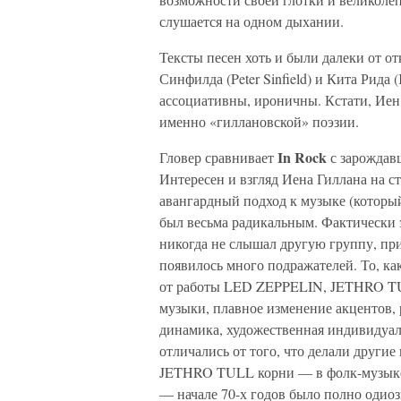
слушается на одном дыхании.
Тексты песен хоть и были далеки от 
Синфилда (Peter Sinfield) и Кита Рида 
ассоциативны, ироничны. Кстати, Ие
именно «гиллановской» поэзии.
In Rock
Гловер сравнивает
с зарождавш
Интересен и взгляд Иена Гиллана на 
авангардный подход к музыке (который
был весьма радикальным. Фактически 
никогда не слышал другую группу, пр
появилось много подражателей. То, к
от работы LED ZEPPELIN, JETHRO T
музыки, плавное изменение акцентов,
динамика, художественная индивидуал
отличались от того, что делали другие
JETHRO TULL корни — в фолк-музыке, 
— начале 70-х годов было полно одио