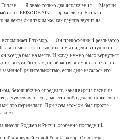
т Гиллан. — Я знаю только два исключения — Мартин
 работал с EPISODE SIX —
прим. авт.
). Вот кто,
ук на ленте был таким же, как группа звучит на
— вспоминает Блэкмор. — Он превосходный реализатор
езависимо от того, как долго мы сидели в студии (а
, он всегда был на месте. И когда нужно было вернуться
лудни, он уже был там, не обращая внимания на то, что
я завидной решительностью, если дело касалось его
ком, безошибочно определяя, какая версия песни из
егда чувствовал, когда мы что-либо делали ниже своих
ы мы это переделали. При всем этом он был просто
важно».
а внесли Роджер и Ритчи, особенно последний.
авной движущей силой был Блэкмор. Он всегда