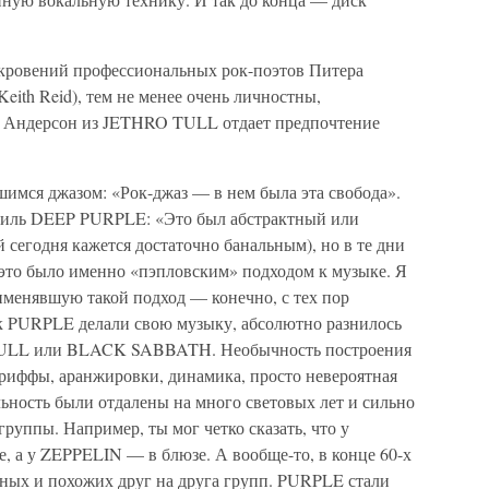
откровений профессиональных рок-поэтов Питера
(Keith Reid), тем не менее очень личностны,
н Андерсон из JETHRO TULL отдает предпочтение
имся джазом: «Рок-джаз — в нем была эта свобода».
стиль DEEP PURPLE: «Это был абстрактный или
 сегодня кажется достаточно банальным), но в те дни
это было именно «пэпловским» подходом к музыке. Я
именявшую такой подход — конечно, с тех пор
ак PURPLE делали свою музыку, абсолютно разнилось
ULL или BLACK SABBATH. Необычность построения
 риффы, аранжировки, динамика, просто невероятная
ьность были отдалены на много световых лет и сильно
 группы. Например, ты мог четко сказать, что у
а у ZEPPELIN — в блюзе. А вообще-то, в конце 60-х
зных и похожих друг на друга групп. PURPLE стали