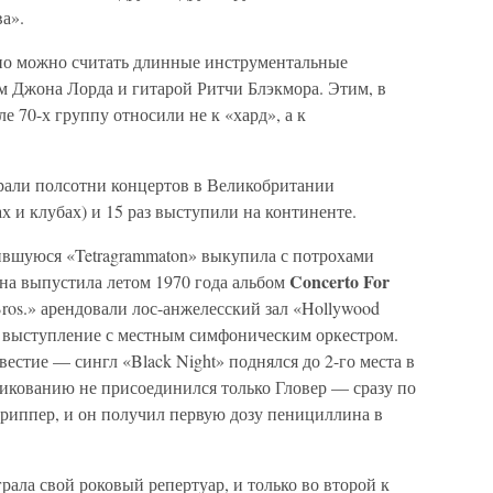
а».
о можно считать длинные инструментальные
 Джона Лорда и гитарой Ритчи Блэкмора. Этим, в
але 70-х группу относили не к «хард», а к
али полсотни концертов в Великобритании
х и клубах) и 15 раз выступили на континенте.
вшуюся «Tetragrammaton» выкупила с потрохами
Concerto For
она выпустила летом 1970 года альбом
Bros.» арендовали лос-анжелесский зал «Hollywood
выступление с местным симфоническим оркестром.
естие — сингл «Black Night» поднялся до 2-го места в
ликованию не присоединился только Гловер — сразу по
риппер, и он получил первую дозу пенициллина в
рала свой роковый репертуар, и только во второй к