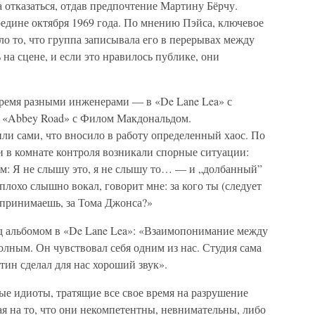
 отказаться, отдав предпочтение Мартину Бёрчу.
редине октября 1969 года. По мнению Пэйса, ключевое
ло то, что группа записывала его в перерывах между
на сцене, и если это нравилось публике, они
тремя разными инженерами — в «De Lane Lea» с
в «Abbey Road» с Филом Макдональдом.
ли сами, что вносило в работу определенный хаос. По
 в комнате контроля возникали спорные ситуации:
ом: Я не слышу это, я не слышу то… — и „долбанный”
 плохо слышно вокал, говорит мне: за кого ты (следует
я принимаешь, за Тома Джонса?»
д альбомом в «De Lane Lea»: «Взаимопонимание между
лным. Он чувствовал себя одним из нас. Студия сама
тин сделал для нас хороший звук».
 идиоты, тратящие все свое время на разрушение
рая на то, что они некомпетентны, невнимательны, либо