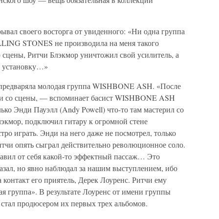
ывал своего восторга от увиденного: «Ни одна группа
ING STONES не производила на меня такого
 сцены, Ритчи Блэкмор уничтожил свой усилитель, а
ю установку…»
предваряла молодая группа WISHBONE ASH. «После
шли со сцены, — вспоминает басист WISHBONE ASH
лько Энди Пауэлл (Andy Powell) что-то там мастерил со
лэкмор, подключил гитару к огромной стене
тро играть. Энди на него даже не посмотрел, только
итчи опять сыграл действительно революционное соло.
бавил от себя какой-то эффектный пассаж… Это
казал, но явно наблюдал за нашим выступлением, ибо
 контакт его приятель, Дерек Лоуренс. Ритчи ему
 группа». В результате Лоуренс от имени группы
стал продюсером их первых трех альбомов.