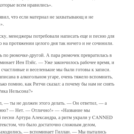
которые всем нравились».
явил, что если материал не захватывающ и не
».
уску, менеджеры потребовали написать еще и песню для
 на протяжении целого дня так ничего и не сочинили.
ь по рюмочке-другой. А пара рюмочек превратилась в
минает Иен Пэйс. — Уже закончилось рабочее время, и
 счастливые и веселенькие мы были готовы к записи.
 записана в алкогольном угаре, очень тяжело вспомнить,
ько помню, как Ритчи сказал: а почему бы нам не снять
Рика Нельсона?»
л, — ты не должен этого делать. — Он ответил, — а
есню? — Нет. — Отлично!» — «Название мы
ой песни Артура Александра, а ритм украли у CANNED
текстом, что было достаточно сложным делом,
 находились, — вспоминает Гиллан. — Мы пытались