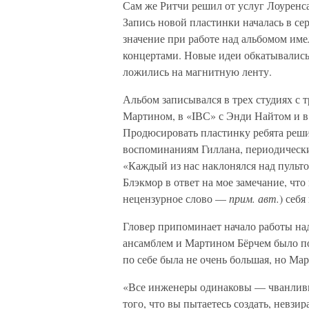
Сам же Ритчи решил от услуг Лоуренса
Запись новой пластинки началась в се
значение при работе над альбомом име
концертами. Новые идеи обкатывались 
ложились на магнитную ленту.
Альбом записывался в трех студиях с 
Мартином, в «IВС» с Энди Найтом и 
Продюсировать пластинку ребята реши
воспоминаниям Гиллана, периодически
«Каждый из нас наклонялся над пульт
Блэкмор в ответ на мое замечание, что
нецензурное слово —
прим. авт.
) себ
Гловер припоминает начало работы на
ансамблем и Мартином Бёрчем было по
по себе была не очень большая, но Мар
«Все инженеры одинаковы — чванливые
того, что вы пытаетесь создать, невзи