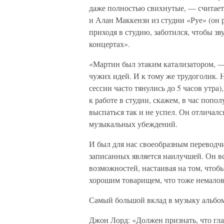
даже полностью свихнутые, — считае
и Алан Маккензи из студии «Руе» (он
приходя в студию, заботился, чтобы зв
концертах».
«Мартин был этаким катализатором, 
чужих идей. И к тому же трудоголик. Н
сессии часто тянулись до 5 часов утра)
к работе в студии, скажем, в час попо
выспаться так и не успел. Он отличалс
музыкальных убеждений.
И был для нас своеобразным переводчи
записанных является наилучшей. Он вс
возможностей, настаивая на том, чтоб
хорошим товарищем, что тоже немало
Самый большой вклад в музыку альбом
Джон Лорд: «Должен признать, что гл