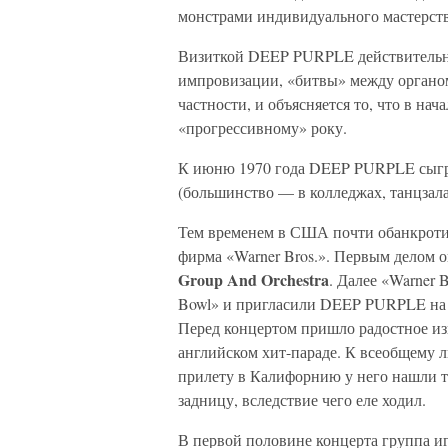
монстрами индивидуального мастерств
Визиткой DEEP PURPLE действительн
импровизации, «битвы» между органом
частности, и объясняется то, что в нач
«прогрессивному» року.
К июню 1970 года DEEP PURPLE сыгр
(большинство — в колледжах, танцзала
Тем временем в США почти обанкроти
фирма «Warner Bros.». Первым делом 
Group And Orchestra
. Далее «Warner 
Bowl» и пригласили DEEP PURPLE на 
Перед концертом пришло радостное изв
английском хит-параде. К всеобщему 
прилету в Калифорнию у него нашли т
задницу, вследствие чего еле ходил.
В первой половине концерта группа иг