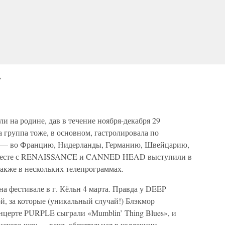
»
и на родине, дав в течение ноября-декабря 29
 группа тоже, в основном, гастролировала по
цу — во Францию, Нидерланды, Германию, Швейцарию,
вместе с RENAISSANCE и CANNED HEAD выступили в
 также в нескольких телепрограммах.
а фестивале в г. Кёльн 4 марта. Правда у DEEP
, за которые (уникальный случай!) Блэкмор
нцерте PURPLE сыграли «Mumblin’ Thing Blues», и
нского шоу — вещь обязательная в коллекции