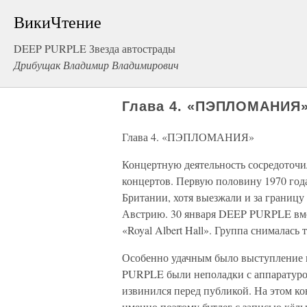
ВикиЧтение
DEEP PURPLE Звезда автострады
Дрибущак Владимир Владимирович
Глава 4. «ПЭПЛОМАНИЯ
Глава 4. «ПЭПЛОМАНИЯ»
Концертную деятельность сосредоточил
концертов. Первую половину 1970 года
Британии, хотя выезжали и за грани
Австрию. 30 января DEEP PURPLE 
«Royal Albert Hall». Группа снималась
Особенно удачным было выступление н
PURPLE были неполадки с аппаратурой
извинился перед публикой. На этом ко
именно поэтому бутлег с записью кёль