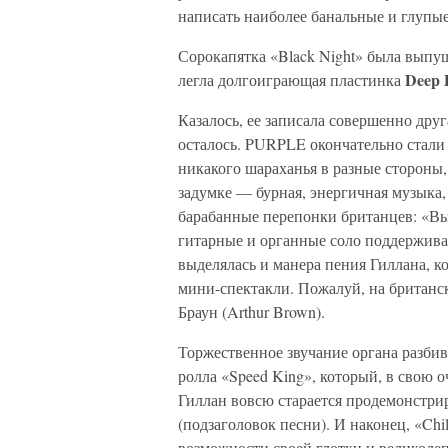
написать наиболее банальные и глупы
Сорокапятка «Black Night» была выпущ
Deep 
легла долгоиграющая пластинка
Казалось, ее записала совершенно д
осталось. PURPLE окончательно стали
никакого шараханья в разные стороны,
задумке — бурная, энергичная музыка,
барабанные перепонки британцев: «Вы
гитарные и органные соло поддержива
выделялась и манера пения Гиллана, к
мини-спектакли. Пожалуй, на британск
Браун (Arthur Brown).
Торжественное звучание органа разбив
ролла «Speed King», который, в свою о
Гиллан вовсю старается продемонстри
(подзаголовок песни). И наконец, «Chi
возможности своей глотки и великоле