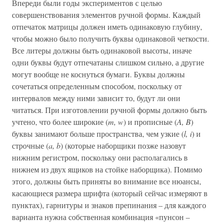
Впереди были годы экспериментов с целью
совершенствования элементов ручной формы. Каждый
отпечаток матрицы должен иметь одинаковую глубину,
чтобы можно было получить буквы одинаковой четкости.
Все литеры должны быть одинаковой высоты, иначе
одни буквы будут отпечатаны слишком сильно, а другие
могут вообще не коснуться бумаги. Буквы должны
сочетаться определенным способом, поскольку от
интервалов между ними зависит то, будут ли они
читаться. При изготовлении ручной формы должно быть
учтено, что более широкие (
m, w
) и прописные (
A, B
)
буквы занимают больше пространства, чем узкие (
l, i
) и
строчные (
a, b
) (которые наборщики позже назовут
нижним регистром, поскольку они располагались в
нижнем из двух ящиков на стойке наборщика). Помимо
этого, должны быть приняты во внимание все нюансы,
касающиеся размера шрифта (который сейчас измеряют в
пунктах), гарнитуры и знаков препинания – для каждого
варианта нужна собственная комбинация «пунсон –