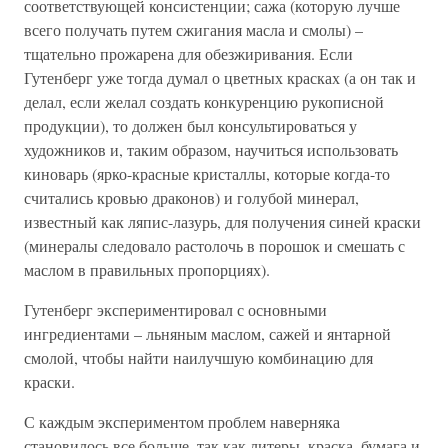
соответствующей консистенции; сажа (которую лучше
всего получать путем сжигания масла и смолы) –
тщательно прожарена для обезжиривания. Если
Гутенберг уже тогда думал о цветных красках (а он так и
делал, если желал создать конкуренцию рукописной
продукции), то должен был консультироваться у
художников и, таким образом, научиться использовать
киноварь (ярко-красные кристаллы, которые когда-то
считались кровью драконов) и голубой минерал,
известный как ляпис-лазурь, для получения синей краски
(минералы следовало растолочь в порошок и смешать с
маслом в правильных пропорциях).
Гутенберг экспериментировал с основными
ингредиентами – льняным маслом, сажей и янтарной
смолой, чтобы найти наилучшую комбинацию для
краски.
С каждым экспериментом проблем наверняка
становилось все больше, так как литеры, краска, бумага и