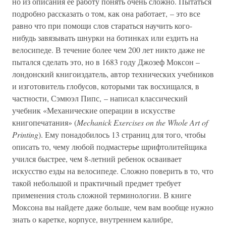
но из описания ее работу понять очень сложно. Пытаться
подробно рассказать о том, как она работает, – это все
равно что при помощи слов стараться научить кого-
нибудь завязывать шнурки на ботинках или ездить на
велосипеде. В течение более чем 200 лет никто даже не
пытался сделать это, но в 1683 году Джозеф Моксон –
лондонский книгоиздатель, автор технических учебников
и изготовитель глобусов, которыми так восхищался, в
частности, Сэмюэл Пипс, – написал классический
учебник «Механические операции в искусстве
книгопечатания» (
Mechanick Exercises on the Whole Art of
Printing
). Ему понадобилось 13 страниц для того, чтобы
описать то, чему любой подмастерье шрифтолитейщика
учился быстрее, чем 8-летний ребенок осваивает
искусство езды на велосипеде. Сложно поверить в то, что
такой небольшой и практичный предмет требует
применения столь сложной терминологии. В книге
Моксона вы найдете даже больше, чем вам вообще нужно
знать о каретке, корпусе, внутреннем калибре,