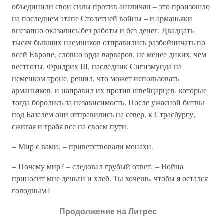
объединили свои силы против англичан – это произошло
на последнем этапе Столетней войны – и арманьяки
внезапно оказались без работы и без денег. Двадцать
тысяч бывших наемников отправились разбойничать по
всей Европе, словно орда варваров, не менее диких, чем
вестготы. Фридрих III, наследник Сигизмунда на
немецком троне, решил, что может использовать
арманьяков, и направил их против швейцарцев, которые
тогда боролись за независимость. После ужасной битвы
под Базелем они отправились на север, к Страсбургу,
сжигая и грабя все на своем пути.
– Мир с вами, – приветствовали монахи.
– Почему мир? – следовал грубый ответ. – Война
приносит мне деньги и хлеб. Ты хочешь, чтобы я остался
голодным?
Жители Страсбурга не пустили в город этих мерзких
Продолжение на Литрес
созданий, чье имя они исказили как
Arme Gecken
(фр. –