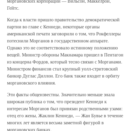
моргановских корпораций — Вильсон, Маккелрой,
Гейтс.
Когда к власти пришло правительство демократической
партии во главе с Кеннеди, некоторые органы
американской печати заговорили о том, что Рокфеллеры
потеснили Морганов в государственном аппарате.
Однако это не соответствовало истинному положению
вещей. Министр обороны Макнамара пришел в Пентагон
из концерна Фордов, который тесно связан с Морганами.
Министром финансов стал крупный уолл-стритовский
банкир Дуглас Диллон. Его банк также входит в орбиту
моргановского влияния.
Эти факты общеизвестны. Значительно меньше знала
широкая публика о том, что президент Кеннеди к
интересам Морганов был привязан родственными узами:
отец его жены, Жаклин Кеннеди, — Жан Бувье в течение
многих лет является весьма заметной фигурой в
моргановских банках.