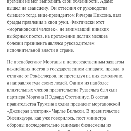
времени не мог выполнять свои обязанности, Адамс
вышел на авансцену. Он оттеснил от руководства
бывшего тогда вице-президентом Ричарда Никсона, взяв
бразды правления в свои руки. Фактически этот
«моргановский человек», не занимавший никаких
выборных постов, на протяжении долгих месяцев
болезни президента являлся руководителем
исполнительной власти в стране.
Не пренебрегают Морганы и непосредственным захватом
важнейших постов в государственном аппарате, правда, в
отличие от Рокфеллеров, не претендуя на них самолично,
а направляя туда своих людей. Одним из наиболее
влиятельных членов правительства Рузвельта был сын
партнера Моргана II Эдвард Стеттиниус. В состав
правительства Трумэна входил президент моргановской
«Дженерал электрик» Чарльз Вильсон. В правительстве
Эйзенхауэра, как уже говорилось, пост министра
обороны последовательно занимали бизнесмены из