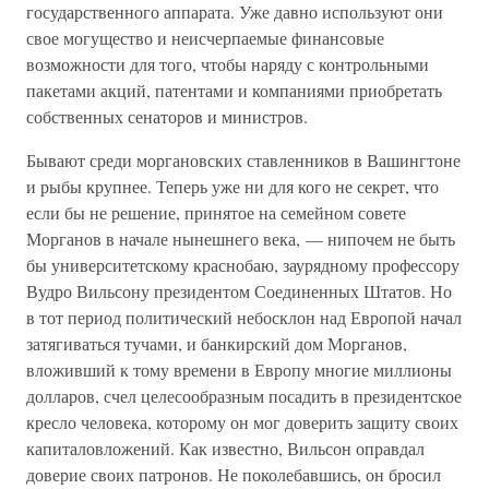
государственного аппарата. Уже давно используют они
свое могущество и неисчерпаемые финансовые
возможности для того, чтобы наряду с контрольными
пакетами акций, патентами и компаниями приобретать
собственных сенаторов и министров.
Бывают среди моргановских ставленников в Вашингтоне
и рыбы крупнее. Теперь уже ни для кого не секрет, что
если бы не решение, принятое на семейном совете
Морганов в начале нынешнего века, — нипочем не быть
бы университетскому краснобаю, заурядному профессору
Вудро Вильсону президентом Соединенных Штатов. Но
в тот период политический небосклон над Европой начал
затягиваться тучами, и банкирский дом Морганов,
вложивший к тому времени в Европу многие миллионы
долларов, счел целесообразным посадить в президентское
кресло человека, которому он мог доверить защиту своих
капиталовложений. Как известно, Вильсон оправдал
доверие своих патронов. Не поколебавшись, он бросил