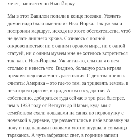
хочет, равняется по Нью-Йорку.
Мы в этот Вавилон попали в конце поездки. Уезжать
домой надо было именно из Нью-Йорка. Так уж мы и
построили маршрут, исходя из этого обстоятельства, чтоб
не делать лишнего крюка. Сознаюсь с полной
откровенностью: ни с одним городом мира, ни с одной
статуей, ни с одним музеем мне не хотелось встретиться
так, как с Нью-Йорком. Уж читал-то, слыхал я о нем
столько и невесть что. Видимо, большую роль играла
прежняя недосягаемость расстояния. С детства привык
считать: Америка – это где-то там, за тридевять земель, в
некотором царстве, в тридесятом государстве. А
собственно, добираться туда сейчас в три раза быстрее,
чем в 1923 году от Ветлуги до Шарьи, куда мы с
семейством ехали лошадьми на санях по первопутку с
ночевкой в деревне, где разместились в избе вповалку на
полу и над нашими головами уютно шуршали сонмища
тараканов. А чуть забрезжил свет, в горнице запели