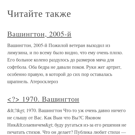
Читайте также
Вашингтон, 2005-й
Вашингтон, 2005-й Пожилой ветеран выходил из
лимузина, и по всему было видно, что ему очень плохо.
Его больное колено раздулось до размеров мяча для
софтбола. Оба бедра не давали покоя. Руки жег артрит,
особенно правую, в которой до сих пор оставалась
шрапнель. Атеросклероз
<?> 1970. Вашингтон
&lt;?&gt; 1970. Вашингтон Что-то уж очень давно ничего
не слышу от Вас. Как Выи что Вы?С Яковом
Ник&lt;олаевичем&gt; буду ругаться из-за его решения не
печатать стихов. Что он делает? Публика любит стихи —