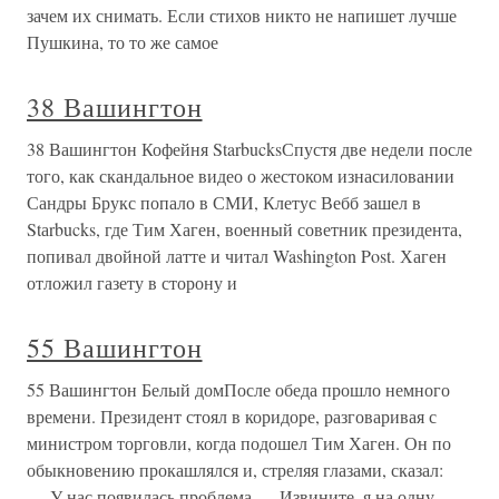
зачем их снимать. Если стихов никто не напишет лучше
Пушкина, то то же самое
38 Вашингтон
38 Вашингтон Кофейня StarbucksСпустя две недели после
того, как скандальное видео о жестоком изнасиловании
Сандры Брукс попало в СМИ, Клетус Вебб зашел в
Stаrbucks, где Тим Хаген, военный советник президента,
попивал двойной латте и читал Washington Post. Хаген
отложил газету в сторону и
55 Вашингтон
55 Вашингтон Белый домПосле обеда прошло немного
времени. Президент стоял в коридоре, разговаривая с
министром торговли, когда подошел Тим Хаген. Он по
обыкновению прокашлялся и, стреляя глазами, сказал:
— У нас появилась проблема.— Извините, я на одну